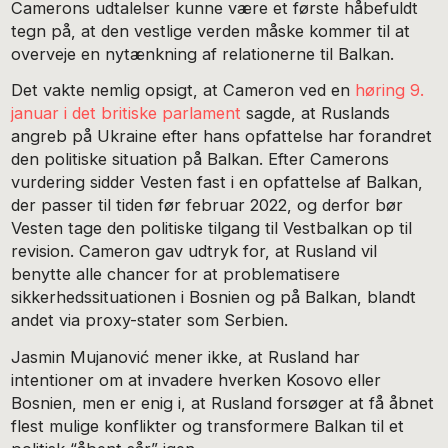
Camerons udtalelser kunne være et første håbefuldt
tegn på, at den vestlige verden måske kommer til at
overveje en nytænkning af relationerne til Balkan.
Det vakte nemlig opsigt, at Cameron ved en
høring 9.
januar i det britiske parlament
sagde, at Ruslands
angreb på Ukraine efter hans opfattelse har forandret
den politiske situation på Balkan. Efter Camerons
vurdering sidder Vesten fast i en opfattelse af Balkan,
der passer til tiden før februar 2022, og derfor bør
Vesten tage den politiske tilgang til Vestbalkan op til
revision. Cameron gav udtryk for, at Rusland vil
benytte alle chancer for at problematisere
sikkerhedssituationen i Bosnien og på Balkan, blandt
andet via proxy-stater som Serbien.
Jasmin Mujanović mener ikke, at Rusland har
intentioner om at invadere hverken Kosovo eller
Bosnien, men er enig i, at Rusland forsøger at få åbnet
flest mulige konflikter og transformere Balkan til et