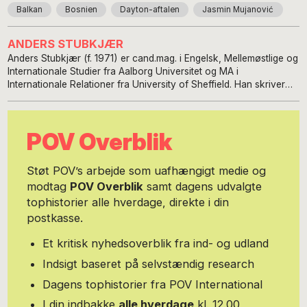
Balkan
Bosnien
Dayton-aftalen
Jasmin Mujanović
ANDERS STUBKJÆR
Anders Stubkjær (f. 1971) er cand.mag. i Engelsk, Mellemøstlige og
Internationale Studier fra Aalborg Universitet og MA i
Internationale Relationer fra University of Sheffield. Han skriver
artikler om international politik og kultur med fokus på Balkan og
Europa. Han er specialist i Bosnien.Anders er derudover
medforfatter til bøgerne ’The European Union and the Middle
POV Overblik
East’ fra 2001 og ’Kampen om Arktis’, der udkom i 2023. Til daglig
er han lektor ved Sønderborg Statsskole. Læs mere på
https://andersstubkjaer.com/
Støt POV’s arbejde som uafhængigt medie og
modtag
POV Overblik
samt dagens udvalgte
tophistorier alle hverdage, direkte i din
postkasse.
Et kritisk nyhedsoverblik fra ind- og udland
Indsigt baseret på selvstændig research
Dagens tophistorier fra POV International
I din indbakke
alle hverdage
kl. 12.00