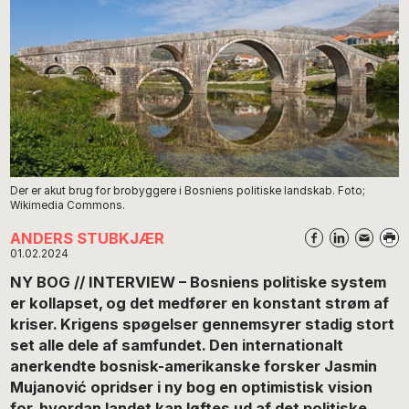
Der er akut brug for brobyggere i Bosniens politiske landskab. Foto;
Wikimedia Commons.
ANDERS STUBKJÆR
01.02.2024
NY BOG // INTERVIEW – Bosniens politiske system
er kollapset, og det medfører en konstant strøm af
kriser. Krigens spøgelser gennemsyrer stadig stort
set alle dele af samfundet. Den internationalt
anerkendte bosnisk-amerikanske forsker Jasmin
Mujanović opridser i ny bog en optimistisk vision
for, hvordan landet kan løftes ud af det politiske