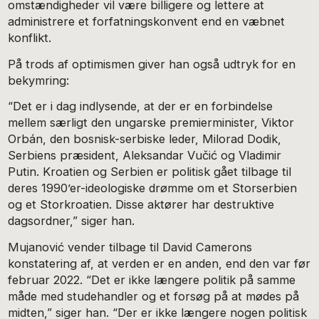
omstændigheder vil være billigere og lettere at
administrere et forfatningskonvent end en væbnet
konflikt.
På trods af optimismen giver han også udtryk for en
bekymring:
“Det er i dag indlysende, at der er en forbindelse
mellem særligt den ungarske premierminister, Viktor
Orbán, den bosnisk-serbiske leder, Milorad Dodik,
Serbiens præsident, Aleksandar Vučić og Vladimir
Putin. Kroatien og Serbien er politisk gået tilbage til
deres 1990’er-ideologiske drømme om et Storserbien
og et Storkroatien. Disse aktører har destruktive
dagsordner,” siger han.
Mujanović vender tilbage til David Camerons
konstatering af, at verden er en anden, end den var før
februar 2022. “Det er ikke længere politik på samme
måde med studehandler og et forsøg på at mødes på
midten,” siger han. “Der er ikke længere nogen politisk