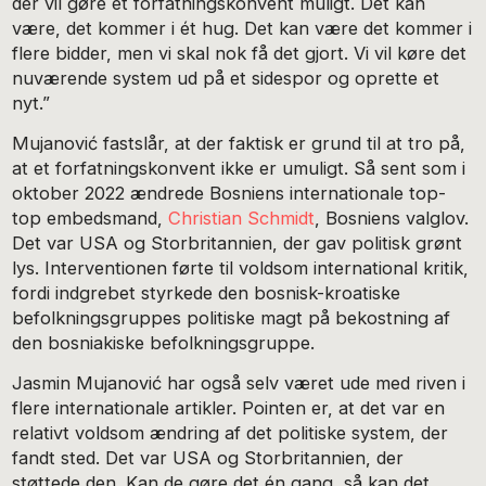
der vil gøre et forfatningskonvent muligt. Det kan
være, det kommer i ét hug. Det kan være det kommer i
flere bidder, men vi skal nok få det gjort. Vi vil køre det
nuværende system ud på et sidespor og oprette et
nyt.”
Mujanović fastslår, at der faktisk er grund til at tro på,
at et forfatningskonvent ikke er umuligt. Så sent som i
oktober 2022 ændrede Bosniens internationale top-
top embedsmand,
Christian Schmidt
, Bosniens valglov.
Det var USA og Storbritannien, der gav politisk grønt
lys. Interventionen førte til voldsom international kritik,
fordi indgrebet styrkede den bosnisk-kroatiske
befolkningsgruppes politiske magt på bekostning af
den bosniakiske befolkningsgruppe.
Jasmin Mujanović har også selv været ude med riven i
flere internationale artikler. Pointen er, at det var en
relativt voldsom ændring af det politiske system, der
fandt sted. Det var USA og Storbritannien, der
støttede den. Kan de gøre det én gang, så kan det