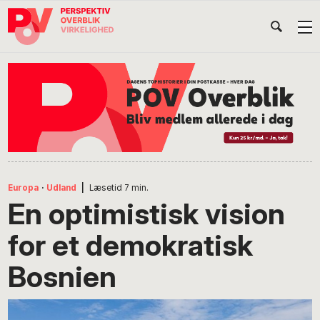
Gå
Skip
Gå
Head
direkte
til
direkte
til
indhold
til
Højr
primær
footer
Søg
på
navigation
POV
International
Europa
·
Udland
|
Læsetid
7
min.
En optimistisk vision
for et demokratisk
Bosnien