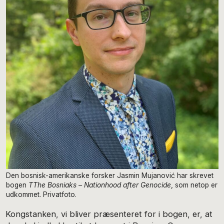
Den bosnisk-amerikanske forsker Jasmin Mujanović har skrevet
bogen
TThe Bosniaks – Nationhood after Genocide
, som netop er
udkommet. Privatfoto.
Kongstanken, vi bliver præsenteret for i bogen, er, at