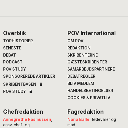
Footer
Overblik
POV International
TOPHISTORIER
OM POV
SENESTE
REDAKTION
DEBAT
SKRIBENTERNE
PODCAST
GÆSTESKRIBENTER
POV STUDY
SAMARBEJDSPARTNERE
SPONSOREREDE ARTIKLER
DEBATREGLER
BLIV MEDLEM
SKRIBENTBASEN
HANDELSBETINGELSER
POV STUDY
COOKIES & PRIVATLIV
Chefredaktion
Fagredaktion
Annegrethe Rasmussen
,
Nana Balle
, fødevarer og
ansv. chef- og
mad