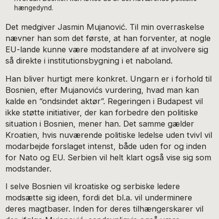
hængedynd.
Det medgiver Jasmin Mujanović. Til min overraskelse
nævner han som det første, at han forventer, at nogle
EU-lande kunne være modstandere af at involvere sig
så direkte i institutionsbygning i et naboland.
Han bliver hurtigt mere konkret. Ungarn er i forhold til
Bosnien, efter Mujanovićs vurdering, hvad man kan
kalde en “ondsindet aktør”. Regeringen i Budapest vil
ikke støtte initiativer, der kan forbedre den politiske
situation i Bosnien, mener han. Det samme gælder
Kroatien, hvis nuværende politiske ledelse uden tvivl vil
modarbejde forslaget intenst, både uden for og inden
for Nato og EU. Serbien vil helt klart også vise sig som
modstander.
I selve Bosnien vil kroatiske og serbiske ledere
modsætte sig ideen, fordi det bl.a. vil underminere
deres magtbaser. Inden for deres tilhængerskarer vil