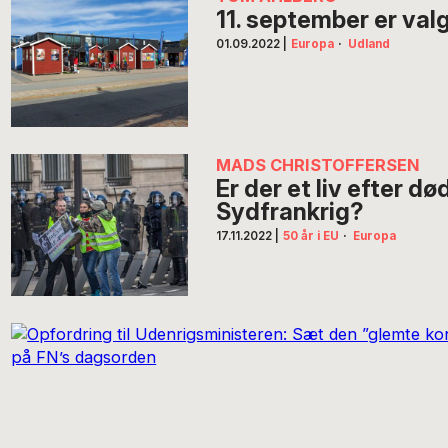
11. september er val
01.09.2022
|
Europa
·
Udland
MADS CHRISTOFFERSEN
Er der et liv efter dø
Sydfrankrig?
17.11.2022
|
50 år i EU
·
Europa