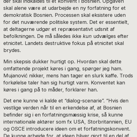
der skal indkaldes til et konvent i Bosnien. Opgaven
skal alene være at udarbejde en ny forfatning for et
demokratisk Bosnien. Processen skal eksistere uden
for det nuværende politiske system. Det er essentielt,
at deltagerne udgør et repræsentativt udsnit af
befolkningen. De må således ikke
kun
udvælges efter
etnicitet. Landets destruktive fokus på etnicitet skal
brydes.
Min skepsis dukker hurtigt op. Hvordan skal dette
omfattende projekt køres i gang, spørger jeg ham.
Mujanović nikker, mens han tager en slurk kaffe. Trods
forkølelse taler han sig hurtigt varm. Konventet kan
køres i gang på to måder, forklarer han.
Det ene kunne vi kalde et “dialog-scenarie”. “Hvis den
vestlige verden når til en erkendelse af, at Bosnien
befinder sig i en forfatningsmæssig krise, så kunne
internationale aktører som fx USA, Storbritannien, EU
og OSCE introducere ideen om et forfatningskonvent.
De kunne arbejde for, at ideen bliver gjort til en del af