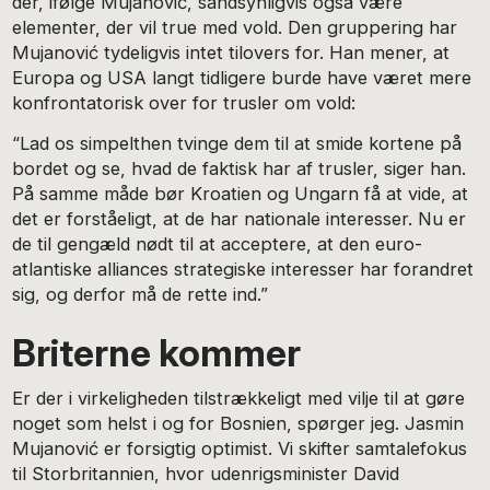
der, ifølge Mujanović, sandsynligvis også være
elementer, der vil true med vold. Den gruppering har
Mujanović tydeligvis intet tilovers for. Han mener, at
Europa og USA langt tidligere burde have været mere
konfrontatorisk over for trusler om vold:
“Lad os simpelthen tvinge dem til at smide kortene på
bordet og se, hvad de faktisk har af trusler, siger han.
På samme måde bør Kroatien og Ungarn få at vide, at
det er forståeligt, at de har nationale interesser. Nu er
de til gengæld nødt til at acceptere, at den euro-
atlantiske alliances strategiske interesser har forandret
sig, og derfor må de rette ind.”
Briterne kommer
Er der i virkeligheden tilstrækkeligt med vilje til at gøre
noget som helst i og for Bosnien, spørger jeg. Jasmin
Mujanović er forsigtig optimist. Vi skifter samtalefokus
til Storbritannien, hvor udenrigsminister David