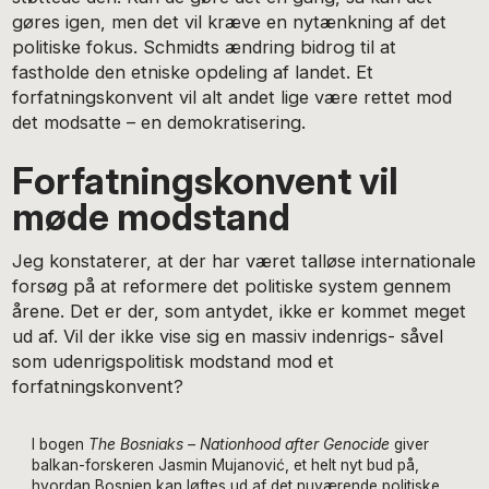
gøres igen, men det vil kræve en nytænkning af det
politiske fokus. Schmidts ændring bidrog til at
fastholde den etniske opdeling af landet. Et
forfatningskonvent vil alt andet lige være rettet mod
det modsatte – en demokratisering.
Forfatningskonvent vil
møde modstand
Jeg konstaterer, at der har været talløse internationale
forsøg på at reformere det politiske system gennem
årene. Det er der, som antydet, ikke er kommet meget
ud af. Vil der ikke vise sig en massiv indenrigs- såvel
som udenrigspolitisk modstand mod et
forfatningskonvent?
I bogen
The Bosniaks – Nationhood after Genocide
giver
balkan-forskeren Jasmin Mujanović, et helt nyt bud på,
hvordan Bosnien kan løftes ud af det nuværende politiske