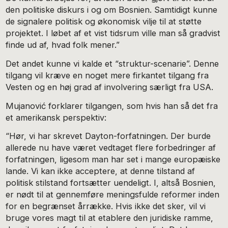
den politiske diskurs i og om Bosnien. Samtidigt kunne
de signalere politisk og økonomisk vilje til at støtte
projektet. I løbet af et vist tidsrum ville man så gradvist
finde ud af, hvad folk mener.”
Det andet kunne vi kalde et “struktur-scenarie”. Denne
tilgang vil kræve en noget mere firkantet tilgang fra
Vesten og en høj grad af involvering særligt fra USA.
Mujanović forklarer tilgangen, som hvis han så det fra
et amerikansk perspektiv:
“Hør, vi har skrevet Dayton-forfatningen. Der burde
allerede nu have været vedtaget flere forbedringer af
forfatningen, ligesom man har set i mange europæiske
lande. Vi kan ikke acceptere, at denne tilstand af
politisk stilstand fortsætter uendeligt. I, altså Bosnien,
er nødt til at gennemføre meningsfulde reformer inden
for en begrænset årrække. Hvis ikke det sker, vil vi
bruge vores magt til at etablere den juridiske ramme,