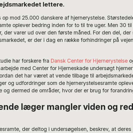
rbejdsmarkedet lettere.
 op mod 25.000 danskere af hjernerystelse. Størstedel
amte oplever bedring inden for to til tre uger. Men 30 t
, der varer ud over den første måned. For den del, der
dsmarkedet, er der i dag en række forhindringer på vejen 
tudie har forskere fra
Dansk Center for Hjernerystelse
o
amarbejde med Center for Hjerneskade undersøgt hjerne
vordan det har været at vende tilbage til arbejdsmarked
ger og udfordringer som de hjernerystelsesramte opleve
jde og dermed de områder, hvor der er brug for forandrin
ende læger mangler viden og red
esramte, der deltog i undersøgelsen, beskrev, at deres