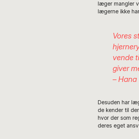
læger mangler v
lægerne ikke har 
Vores s
hjerner
vende t
giver m
– Hana 
Desuden har læge
de kender til de
hvor der som rege
deres eget ansv