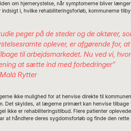
iden om hjernerystelse, når symptomerne bliver længer
indsigt i, hvilke rehabiliteringsforløb, kommunerne tilby
tudie peger på de steder og de aktører, s
ystelsesramte oplever, er afgørende for, a
ilbage til arbejdsmarkedet. Nu ved vi, hvor
ening at sætte ind med forbedringer”
Malá Rytter
rne ikke mulighed for at henvise direkte til kommunen
m. Det skyldes, at lægerne primært kan henvise tilbage 
l ikke er rehabiliteringstilbud. Flere patienter oplevede
ar at håndtere deres sygdomsforløb og finde den rette 