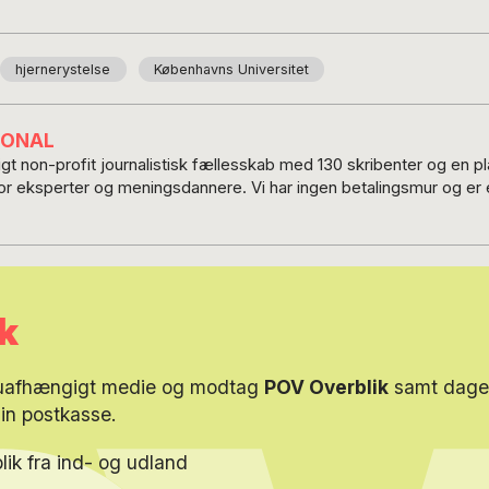
hjernerystelse
Københavns Universitet
IONAL
t non-profit journalistisk fællesskab med 130 skribenter og en 
for eksperter og meningsdannere. Vi har ingen betalingsmur og er e
k
 uafhængigt medie og modtag
POV Overblik
samt dagen
din postkasse.
lik fra ind- og udland