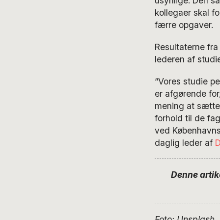
usynlige. Den s
kollegaer skal f
færre opgaver.
Resultaterne fra
lederen af studi
“Vores studie pe
er afgørende for
mening at sætte 
forhold til de f
ved Københavns 
daglig leder af
D
Denne artik
Foto: Unsplash