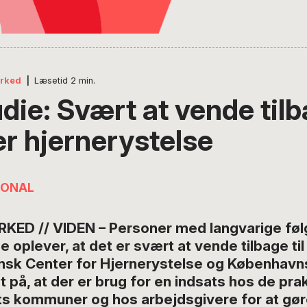
rked
|
Læsetid
2
min.
die: Svært at vende tilba
er hjernerystelse
IONAL
D // VIDEN – Personer med langvarige følg
 oplever, at det er svært at vende tilbage til 
ansk Center for Hjernerystelse og Københavns
 på, at der er brug for en indsats hos de pr
ets kommuner og hos arbejdsgivere for at gør