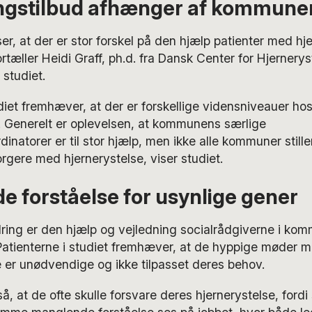
gstilbud afhænger af kommunen,
er, at der er stor forskel på den hjælp patienter med hje
tæller Heidi Graff, ph.d. fra Dansk Center for Hjernerys
 studiet.
diet fremhæver, at der er forskellige vidensniveauer h
 Generelt er oplevelsen, at kommunens særlige
inatorer er til stor hjælp, men ikke alle kommuner still
borgere med hjernerystelse, viser studiet.
 forståelse for usynlige gener
ring er den hjælp og vejledning socialrådgiverne i ko
 Patienterne i studiet fremhæver, at de hyppige møder 
 er unødvendige og ikke tilpasset deres behov.
, at de ofte skulle forsvare deres hjernerystelse, ford