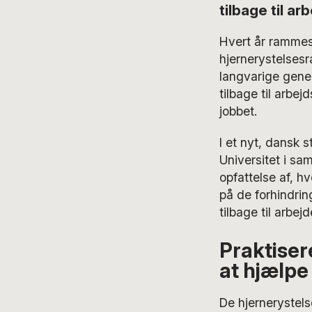
tilbage til a
Hvert år rammes
hjernerystelsesr
langvarige gener
tilbage til arbej
jobbet.
I et nyt, dansk s
Universitet i s
opfattelse af, h
på de forhindrin
tilbage til arbe
Praktiser
at hjælpe
De hjernerystels