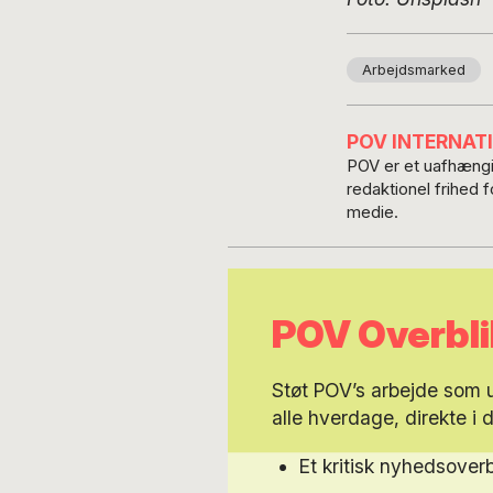
Arbejdsmarked
POV INTERNAT
POV er et uafhængig
redaktionel frihed 
medie.
POV Overbli
Støt POV’s arbejde som
alle hverdage, direkte i 
Et kritisk nyhedsoverb