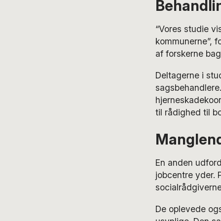
Behandlin
“Vores studie vis
kommunerne”, for
af forskerne bag
Deltagerne i stu
sagsbehandlere.
hjerneskadekoord
til rådighed til 
Manglende
En anden udford
jobcentre yder.
socialrådgiverne
De oplevede også