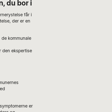
 du bor i
rnerystelse får i
telse, der er en
os de kommunale
er den ekspertise
mmunernes
med
i symptomerne er