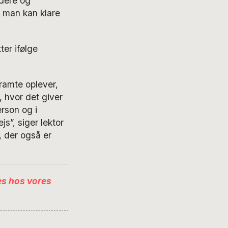
dere og
t man kan klare
ter ifølge
ramte oplever,
, hvor det giver
rson og i
s”, siger lektor
, der også er
es hos vores