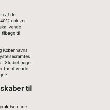
en af de
il 40% oplever
 skal vende
tilbage til
g Københavns
rystelsesramtes
et. Studiet peger
r for at vende
ger:
skaber til
 praktiserende