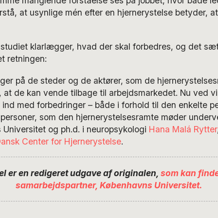
amme manglende forståelse ses på jobbet, hvor både le
orstå, at usynlige mén efter en hjernerystelse betyder, a
 studiet klarlægger, hvad der skal forbedres, og det sæt
et retningen:
ger på de steder og de aktører, som de hjernerystelses
, at de kan vende tilbage til arbejdsmarkedet. Nu ved vi
ind med forbedringer – både i forhold til den enkelte pe
agpersoner, som den hjernerystelsesramte møder undervej
Universitet og ph.d. i neuropsykologi
Hana Malá Rytter
ansk Center for Hjernerystelse
.
el er en redigeret udgave af originalen,
som kan find
samarbejdspartner, Københavns Universitet.