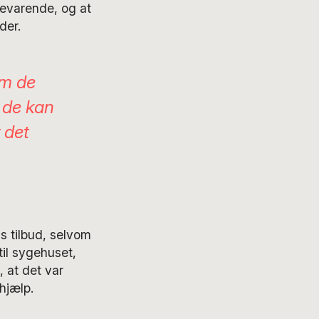
evarende, og at
der.
om de
t de kan
 det
s tilbud, selvom
til sygehuset,
, at det var
hjælp.