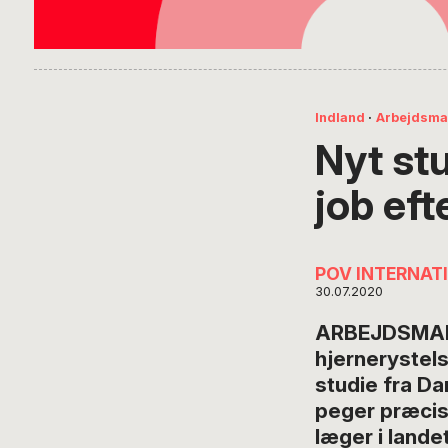
Indland
·
Arbejdsma
Nyt stu
job eft
POV INTERNAT
30.07.2020
ARBEJDSMARKE
hjernerystelse
studie fra D
peger præcist
læger i land