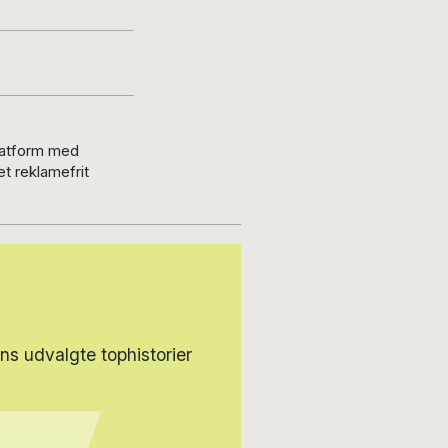
platform med
t reklamefrit
s udvalgte tophistorier