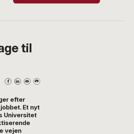
ge til
er efter
jobbet. Et nyt
 Universitet
aktiserende
e vejen