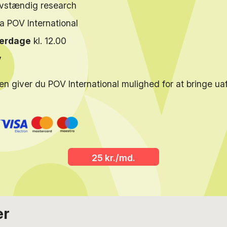
elvstændig research
ra POV International
verdage
kl. 12.00
y
en giver du POV International mulighed for at bringe u
25 kr./md.
er