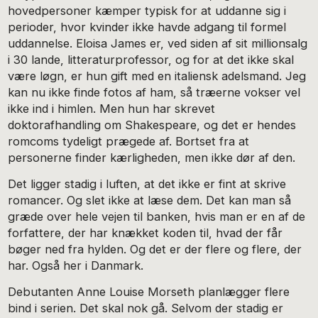
hovedpersoner kæmper typisk for at uddanne sig i
perioder, hvor kvinder ikke havde adgang til formel
uddannelse. Eloisa James er, ved siden af sit millionsalg
i 30 lande, litteraturprofessor, og for at det ikke skal
være løgn, er hun gift med en italiensk adelsmand. Jeg
kan nu ikke finde fotos af ham, så træerne vokser vel
ikke ind i himlen. Men hun har skrevet
doktorafhandling om Shakespeare, og det er hendes
romcoms tydeligt prægede af. Bortset fra at
personerne finder kærligheden, men ikke dør af den.
Det ligger stadig i luften, at det ikke er fint at skrive
romancer. Og slet ikke at læse dem. Det kan man så
græde over hele vejen til banken, hvis man er en af de
forfattere, der har knækket koden til, hvad der får
bøger ned fra hylden. Og det er der flere og flere, der
har. Også her i Danmark.
Debutanten Anne Louise Morseth planlægger flere
bind i serien. Det skal nok gå. Selvom der stadig er