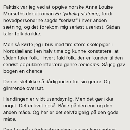
Faktisk var jeg ved at opgive norske Anne Louise
Morseths debutroman
En lykkelig slutning
, fordi
hovedpersonerne sagde “seriøst” i hver anden
sætning, og det forekom mig seriøst useriøst. Sådan
taler folk da ikke.
Men så kørte jeg i bus med fire store skolepiger i
Nordsjælland i en halv time og kunne konstatere, at
sådan taler folk. I hvert fald folk, der er kunder til den
seriøst populære litterære genre
romcoms
. Så jeg gav
bogen en chance.
Den er slet ikke så dårlig inden for sin genre. Og
glimrende oversat.
Handlingen er vildt usandsynlig. Men det gør ikke
noget. Det er livet også. Både på den ene og den
anden måde. Og her er det selvfølgelig på den gode
måde.
Den foregår i forlagsbranchen, og jeg kan sagtens