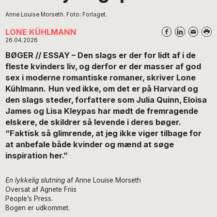
Anne Louise Morseth. Foto: Forlaget.
LONE KÜHLMANN
26.04.2026
BØGER // ESSAY – Den slags er der for lidt af i de
fleste kvinders liv, og derfor er der masser af god
sex i moderne romantiske romaner, skriver Lone
Kühlmann.
Hun ved ikke, om det er på Harvard og
den slags steder, forfattere som Julia Quinn, Eloisa
James og Lisa Kleypas har mødt de fremragende
elskere, de skildrer så levende i deres bøger.
“Faktisk så glimrende, at jeg ikke viger tilbage for
at anbefale både kvinder og mænd at søge
inspiration her.”
En lykkelig slutning
af Anne Louise Morseth
Oversat af Agnete Friis
People’s Press.
Bogen er udkommet.