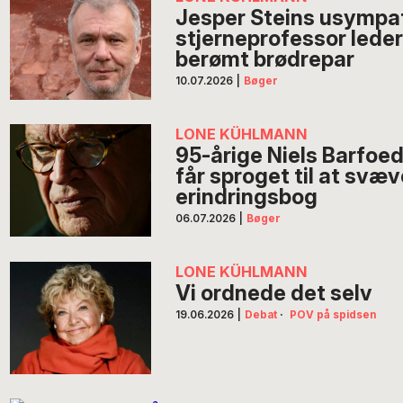
Jesper Steins usympa
stjerneprofessor lede
berømt brødrepar
10.07.2026
|
Bøger
LONE KÜHLMANN
95-årige Niels Barfoed 
får sproget til at svæv
erindringsbog
06.07.2026
|
Bøger
LONE KÜHLMANN
Vi ordnede det selv
19.06.2026
|
Debat
·
POV på spidsen