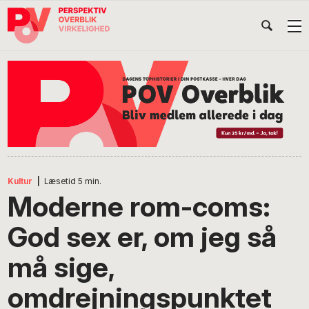
Gå
Skip
Gå
Head
direkte
til
direkte
til
indhold
til
Højr
primær
footer
Søg
på
navigation
POV
International
Kultur
|
Læsetid
5
min.
Moderne rom-coms:
God sex er, om jeg så
må sige,
omdrejningspunktet