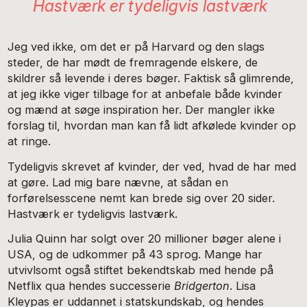
Hastværk er tydeligvis lastværk
Jeg ved ikke, om det er på Harvard og den slags
steder, de har mødt de fremragende elskere, de
skildrer så levende i deres bøger. Faktisk så glimrende,
at jeg ikke viger tilbage for at anbefale både kvinder
og mænd at søge inspiration her. Der mangler ikke
forslag til, hvordan man kan få lidt afkølede kvinder op
at ringe.
Tydeligvis skrevet af kvinder, der ved, hvad de har med
at gøre. Lad mig bare nævne, at sådan en
forførelsesscene nemt kan brede sig over 20 sider.
Hastværk er tydeligvis lastværk.
Julia Quinn har solgt over 20 millioner bøger alene i
USA, og de udkommer på 43 sprog. Mange har
utvivlsomt også stiftet bekendtskab med hende på
Netflix qua hendes successerie
Bridgerton
. Lisa
Kleypas er uddannet i statskundskab, og hendes