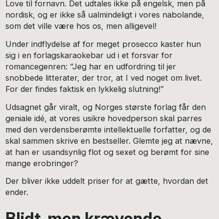
Love til fornavn. Det udtales ikke på engelsk, men på
nordisk, og er ikke så ualmindeligt i vores nabolande,
som det ville være hos os, men alligevel!
Under indflydelse af for meget prosecco kaster hun
sig i en forlagskaraokebar ud i et forsvar for
romancegenren: “Jeg har en udfordring til jer
snobbede litterater, der tror, at I ved noget om livet.
For der findes faktisk en lykkelig slutning!”
Udsagnet går viralt, og Norges største forlag får den
geniale idé, at vores usikre hovedperson skal parres
med den verdensberømte intellektuelle forfatter, og de
skal sammen skrive en bestseller. Glemte jeg at nævne,
at han er usandsynlig flot og sexet og berømt for sine
mange erobringer?
Der bliver ikke uddelt priser for at gætte, hvordan det
ender.
Blidt, men krævende