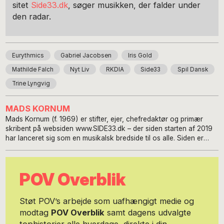
sitet
Side33.dk
, søger musikken, der falder under
den radar.
Eurythmics
Gabriel Jacobsen
Iris Gold
Mathilde Falch
Nyt Liv
RKDIA
Side33
Spil Dansk
Trine Lyngvig
MADS KORNUM
Mads Kornum (f. 1969) er stifter, ejer, chefredaktør og primær
skribent på websiden www.SIDE33.dk – der siden starten af 2019
har lanceret sig som en musikalsk bredside til os alle. Siden er
lavet, som en naturlig videreudvikling af onlinemagasinet 33Plus,
der blev drevet på 100 % frivillig arbejdskraft i perioden 2015-
2019 af Mads Kornum og Christian Friis. Formålet med SIDE 33 er
POV Overblik
at sikre en favnende formidling af nyheder og oplevelser med
musik – og derved motivere folks nysgerrighed på ny musik. Dette
uden vanlig ’kassetænkning’ og genre fastlåshed, og unødig
Støt POV’s arbejde som uafhængigt medie og
skelen til tidens trends og tendenser – eller til musikernes alder,
modtag
POV Overblik
samt dagens udvalgte
køn, baggrund eller tilhørsforhold. Der er dog et primært fokus på
den danske musikscene. Mads Kornum fungerer desuden som