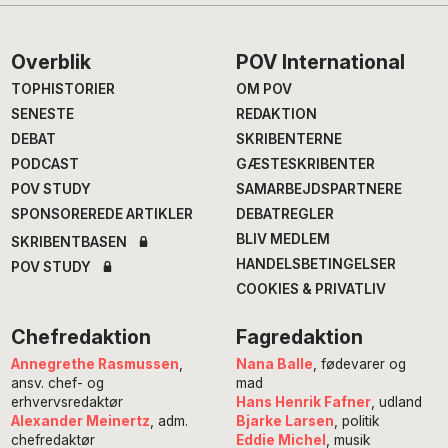
Footer
Overblik
POV International
TOPHISTORIER
OM POV
SENESTE
REDAKTION
DEBAT
SKRIBENTERNE
PODCAST
GÆSTESKRIBENTER
POV STUDY
SAMARBEJDSPARTNERE
SPONSOREREDE ARTIKLER
DEBATREGLER
BLIV MEDLEM
SKRIBENTBASEN
HANDELSBETINGELSER
POV STUDY
COOKIES & PRIVATLIV
Chefredaktion
Fagredaktion
Annegrethe Rasmussen
,
Nana Balle
, fødevarer og
ansv. chef- og
mad
erhvervsredaktør
Hans Henrik Fafner
, udland
Alexander Meinertz
, adm.
Bjarke Larsen
, politik
chefredaktør
Eddie Michel
, musik