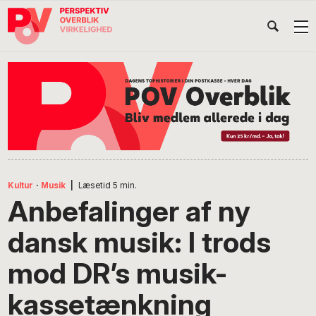
Gå
Skip
Gå
Head
direkte
til
direkte
til
indhold
til
Højr
primær
footer
Søg
på
navigation
POV
International
Kultur
·
Musik
|
Læsetid
5
min.
Anbefalinger af ny
dansk musik: I trods
mod DR’s musik-
kassetænkning