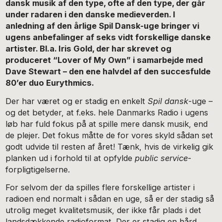
dansk musik af den type, ofte af den type, der går
under radaren i den danske medieverden. I
anledning af den årlige Spil Dansk-uge bringer vi
ugens anbefalinger af seks vidt forskellige danske
artister. Bl.a. Iris Gold, der har skrevet og
produceret “Lover of My Own” i samarbejde med
Dave Stewart – den ene halvdel af den succesfulde
80’er duo Eurythmics.
Der har været og er stadig en enkelt
Spil dansk
-uge –
og det betyder, at f.eks. hele Danmarks Radio i ugens
løb har fuld fokus på at spille mere dansk musik, end
de plejer. Det fokus måtte de for vores skyld sådan set
godt udvide til resten af året! Tænk, hvis de virkelig gik
planken ud i forhold til at opfylde
public service
-
forpligtigelserne.
For selvom der da spilles flere forskellige artister i
radioen end normalt i sådan en uge, så er der stadig så
utrolig meget kvalitetsmusik, der ikke får plads i det
landsdækkende radioformat. Der er stadig en hård