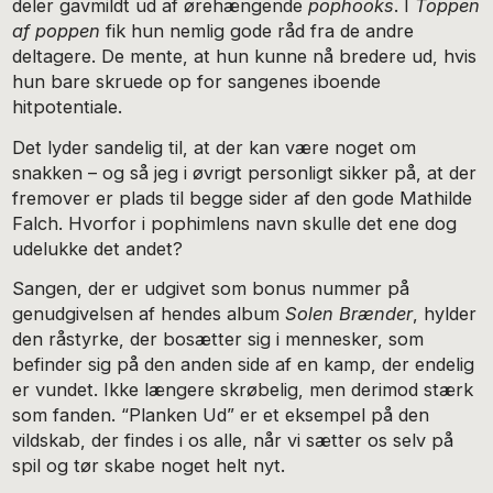
deler gavmildt ud af ørehængende
pophooks
. I
Toppen
af poppen
fik hun nemlig gode råd fra de andre
deltagere. De mente, at hun kunne nå bredere ud, hvis
hun bare skruede op for sangenes iboende
hitpotentiale.
Det lyder sandelig til, at der kan være noget om
snakken – og så jeg i øvrigt personligt sikker på, at der
fremover er plads til begge sider af den gode Mathilde
Falch. Hvorfor i pophimlens navn skulle det ene dog
udelukke det andet?
Sangen, der er udgivet som bonus nummer på
genudgivelsen af hendes album
Solen Brænder
, hylder
den råstyrke, der bosætter sig i mennesker, som
befinder sig på den anden side af en kamp, der endelig
er vundet. Ikke længere skrøbelig, men derimod stærk
som fanden. “Planken Ud” er et eksempel på den
vildskab, der findes i os alle, når vi sætter os selv på
spil og tør skabe noget helt nyt.