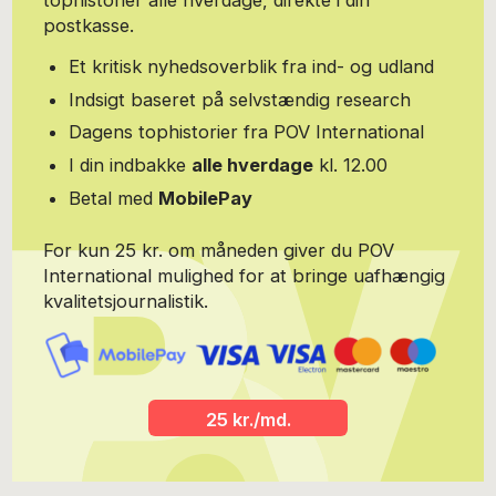
tophistorier alle hverdage, direkte i din
freelance skribent – og leverer også artikler og anmeldelser til
postkasse.
bibzoom.dk. Han har en lang fortid indenfor forsikringsbranchen
med diverse forskellige ansvarsområder – hvor kommunikation,
Et kritisk nyhedsoverblik fra ind- og udland
præsentation, service og procesoptimering har været de
Indsigt baseret på selvstændig research
gennemgående nøgleord. Hans grundtanke er følgende: ”Musik er
en livseliksir – og evner når den er bedst at samle folk på tværs af
Dagens tophistorier fra POV International
alder, køn og nationalitet – og derfor skal den også formidles med
I din indbakke
alle hverdage
kl. 12.00
seriøsitet, viden, og nysgerrighed – og om muligt med begejstring”
Betal med
MobilePay
For kun 25 kr. om måneden giver du POV
International mulighed for at bringe uafhængig
kvalitetsjournalistik.
25 kr./md.