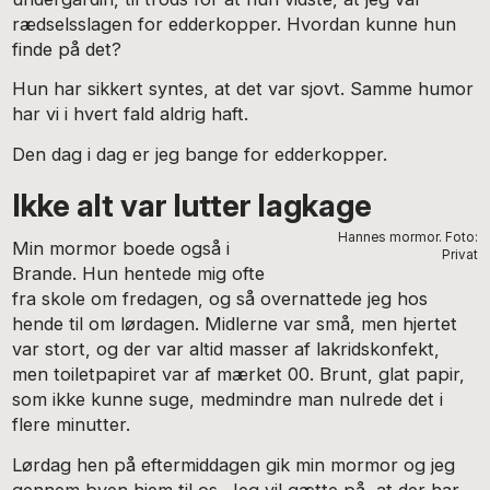
rædselsslagen for edderkopper. Hvordan kunne hun
finde på det?
Hun har sikkert syntes, at det var sjovt. Samme humor
har vi i hvert fald aldrig haft.
Den dag i dag er jeg bange for edderkopper.
Ikke alt var lutter lagkage
Hannes mormor. Foto:
Min mormor boede også i
Privat
Brande. Hun hentede mig ofte
fra skole om fredagen, og så overnattede jeg hos
hende til om lørdagen. Midlerne var små, men hjertet
var stort, og der var altid masser af lakridskonfekt,
men toiletpapiret var af mærket 00. Brunt, glat papir,
som ikke kunne suge, medmindre man nulrede det i
flere minutter.
Lørdag hen på eftermiddagen gik min mormor og jeg
gennem byen hjem til os. Jeg vil gætte på, at der har