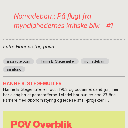
Nomadebarn: På flugt fra
myndighedernes kritiske blik – #1
Foto: Hannes far, privat
anbragte børn
Hanne B. Stegemüller
nomadebarn
samfund
HANNE B. STEGEMÜLLER
Hanne B. Stegemüller er født i 1963 og uddannet cand. jur., men
har aldrig brugt paragrafferne. I stedet har hun en god 23-årig
karriere med økonomistyring og ledelse af IT-projekter i
centraladministrationen bag sig. Hun fik diagnosen bipolar affektiv
sindslidelse (maniodepressiv) i 2014 og diagnosen Aspergers
syndrom i 2019. Hun er kendt i - og med - det psykiatriske system
POV Overblik
og har stor erfaring fra utallige indlæggelser. Hanne skriver især
om psykiatri og ”psykiatripolitik” med udgangspunkt i egne