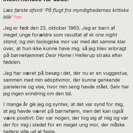
Læs første afsnit ‘På flugt fra myndighedernes kritiske
blik’
her.
Jeg er født den 23. oktober 1963. Jeg er barn af
meget unge forældre som resultat af et
one night
stand
, og min biologiske mor var med det samme klar
over, at hun ikke kunne have mig, så jeg blev anbragt
på børnehjemmet
Dear Home
i Hellerup straks efter
fødslen.
Jeg har været på besøg i det, der nu er en vuggestue,
sammen med min adoptivmor, der kunne genkende
panelerne og vise, hvor min seng havde stået. Selv har
jeg ingen erindring om den tid.
I mange år gik jeg og syntes, at det var synd for mig,
at jeg havde været på børnehjem, men det kan også
være positivt: Der var nogen, der tog sig af mig og var
der for mig i stedet for en meget ung mor, der måske
hellere ville ud at feste.