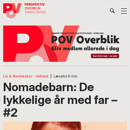
Gå
Skip
Gå
Head
direkte
til
direkte
til
indhold
til
Højr
primær
footer
Søg
på
navigation
POV
International
Liv & Mennesker
·
Indland
|
Læsetid
8
min.
Nomadebarn: De
lykkelige år med far –
#2