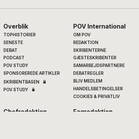
Footer
Overblik
POV International
TOPHISTORIER
OM POV
SENESTE
REDAKTION
DEBAT
SKRIBENTERNE
PODCAST
GÆSTESKRIBENTER
POV STUDY
SAMARBEJDSPARTNERE
SPONSOREREDE ARTIKLER
DEBATREGLER
BLIV MEDLEM
SKRIBENTBASEN
HANDELSBETINGELSER
POV STUDY
COOKIES & PRIVATLIV
Chefredaktion
Fagredaktion
Annegrethe Rasmussen
,
Nana Balle
, fødevarer og
ansv. chef- og
mad
erhvervsredaktør
Hans Henrik Fafner
, udland
Alexander Meinertz
, adm.
Bjarke Larsen
, politik