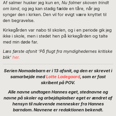
Af salmer husker jeg kun en,
Nu falmer skoven trindt
om land
, og jeg kan stadig fælde en tåre, når jeg
synger den i kirken. Den vil for evigt være knyttet til
den begravelse.
Kirkegården var nabo til skolen, og i en periode gik jeg
ikke i skole, men i stedet hen på kirkegården og talte
med min døde far.
Læs første afsnit ‘På flugt fra myndighedernes kritiske
blik’
her.
Serien Nomadebarn er i 13 afsnit, og den er skrevet i
samarbejde med
Lotte Ladegaard
, som er fast
skribent på POV.
Alle navne undtagen Hannes eget, stednavne og
navne på skoler og arbejdspladser eget er ændret af
hensyn til nulevende mennesker fra Hannes
barndom. Navnene er redaktionen bekendt.