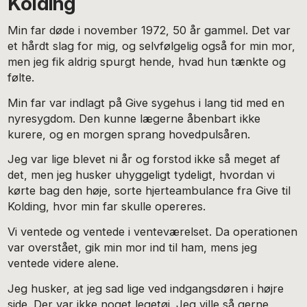
Kolding
Min far døde i november 1972, 50 år gammel. Det var
et hårdt slag for mig, og selvfølgelig også for min mor,
men jeg fik aldrig spurgt hende, hvad hun tænkte og
følte.
Min far var indlagt på Give sygehus i lang tid med en
nyresygdom. Den kunne lægerne åbenbart ikke
kurere, og en morgen sprang hovedpulsåren.
Jeg var lige blevet ni år og forstod ikke så meget af
det, men jeg husker uhyggeligt tydeligt, hvordan vi
kørte bag den høje, sorte hjerteambulance fra Give til
Kolding, hvor min far skulle opereres.
Vi ventede og ventede i venteværelset. Da operationen
var overstået, gik min mor ind til ham, mens jeg
ventede videre alene.
Jeg husker, at jeg sad lige ved indgangsdøren i højre
side. Der var ikke noget legetøj. Jeg ville så gerne