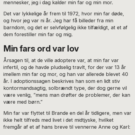
mennesker, jeg i dag kalder min far og min mor.
Det var lykkelige år frem til 1972, hvor min far døde,
og hvor jeg var ni år. Jeg har få billeder fra min
barndom, og det er selvfølgelig ikke tilfældigt, at et af
dem forestiller min far og mig.
Min fars ord var lov
Årsagen til, at de ville adoptere var, at min far var
infertil, og de havde pludselig travlt, for der var 13 år
imellem min far og mor, og han var allerede blevet 40
år. I adoptionssagen beskrives han som en lidt stiv
kontormandsagtig, solbrændt type, der dog gerne vil
være venlig, ”mens man drøfter de problemer, der kan
være med børn.”
Min far var flyttet til Brande en del år tidligere, men var
ikke helt tilfreds med livet i det midtjyske, hvilket
fremgår af et af hans breve til vennerne Anne og Karl: