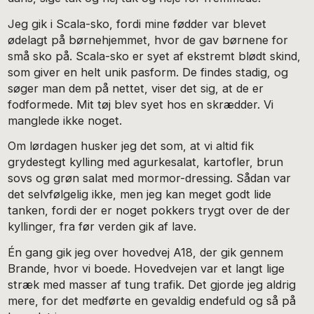
Jeg gik i Scala-sko, fordi mine fødder var blevet
ødelagt på børnehjemmet, hvor de gav børnene for
små sko på. Scala-sko er syet af ekstremt blødt skind,
som giver en helt unik pasform. De findes stadig, og
søger man dem på nettet, viser det sig, at de er
fodformede. Mit tøj blev syet hos en skrædder. Vi
manglede ikke noget.
Om lørdagen husker jeg det som, at vi altid fik
grydestegt kylling med agurkesalat, kartofler, brun
sovs og grøn salat med mormor-dressing. Sådan var
det selvfølgelig ikke, men jeg kan meget godt lide
tanken, fordi der er noget pokkers trygt over de der
kyllinger, fra før verden gik af lave.
Én gang gik jeg over hovedvej A18, der gik gennem
Brande, hvor vi boede. Hovedvejen var et langt lige
stræk med masser af tung trafik. Det gjorde jeg aldrig
mere, for det medførte en gevaldig endefuld og så på