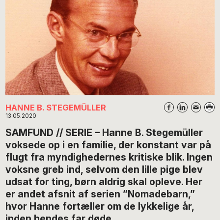
HANNE B. STEGEMÜLLER
13.05.2020
SAMFUND // SERIE – Hanne B. Stegemüller
voksede op i en familie, der konstant var på
flugt fra myndighedernes kritiske blik. Ingen
voksne greb ind, selvom den lille pige blev
udsat for ting, børn aldrig skal opleve. Her
er andet afsnit af serien ”Nomadebarn,”
hvor Hanne fortæller om de lykkelige år,
inden hendes far døde.