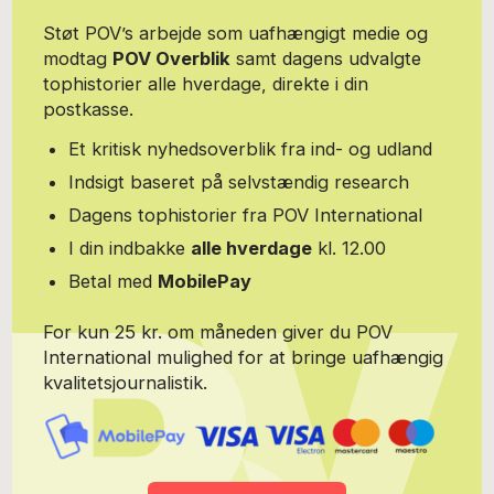
oplevelser. Og der er nok at tage fat på: Den udsultede psykiatri,
Støt POV’s arbejde som uafhængigt medie og
brugen af ECT (elektrochok), tankerne der kan blive for store,
modtag
POV Overblik
samt dagens udvalgte
hvordan føles en psykose, og så videre. Hanne har skrevet til sin
tophistorier alle hverdage, direkte i din
egen blog, stegemueller.dk, gennem flere år.
postkasse.
Et kritisk nyhedsoverblik fra ind- og udland
Indsigt baseret på selvstændig research
Dagens tophistorier fra POV International
I din indbakke
alle hverdage
kl. 12.00
Betal med
MobilePay
For kun 25 kr. om måneden giver du POV
International mulighed for at bringe uafhængig
kvalitetsjournalistik.