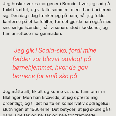
Jeg husker vores morgener i Brande, hvor jeg sad på
toiletbrættet, og vi talte sammen, mens han barberede
sig. Den dag i dag tænker jeg på ham, når jeg folder
kanterne på et kaffefilter, for det gjorde han også med
sine sirlige hænder, når vi senere stod i køkkenet, og
han anrettede morgenmaden.
Jeg gik i Scala-sko, fordi mine
fødder var blevet ødelagt på
børnehjemmet, hvor de gav
børnene for små sko på
Jeg måtte alt, fik alt og kunne vist sno ham om min
lillefinger. Men han krævede, at jeg opførte mig
ordentligt, og til det hørte en konservativ opdragelse i
slutningen af 1960’erne. Det betyder, at jeg skulle gå til
dans, sige tak og nej tak og neje for fremmede.