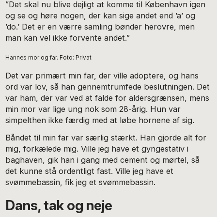
”Det skal nu blive dejligt at komme til København igen
og se og høre nogen, der kan sige andet end ’a’ og
’do.’ Det er en værre samling bønder herovre, men
man kan vel ikke forvente andet.”
Hannes mor og far. Foto: Privat
Det var primært min far, der ville adoptere, og hans
ord var lov, så han gennemtrumfede beslutningen. Det
var ham, der var ved at falde for aldersgrænsen, mens
min mor var lige ung nok som 28-årig. Hun var
simpelthen ikke færdig med at løbe hornene af sig.
Båndet til min far var særlig stærkt. Han gjorde alt for
mig, forkælede mig. Ville jeg have et gyngestativ i
baghaven, gik han i gang med cement og mørtel, så
det kunne stå ordentligt fast. Ville jeg have et
svømmebassin, fik jeg et svømmebassin.
Dans, tak og neje