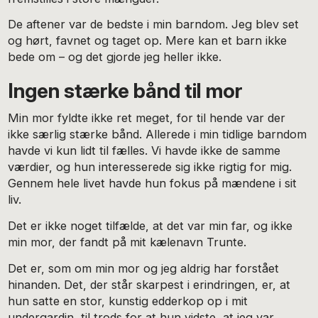
De aftener var de bedste i min barndom. Jeg blev set
og hørt, favnet og taget op. Mere kan et barn ikke
bede om – og det gjorde jeg heller ikke.
Ingen stærke bånd til mor
Min mor fyldte ikke ret meget, for til hende var der
ikke særlig stærke bånd. Allerede i min tidlige barndom
havde vi kun lidt til fælles. Vi havde ikke de samme
værdier, og hun interesserede sig ikke rigtig for mig.
Gennem hele livet havde hun fokus på mændene i sit
liv.
Det er ikke noget tilfælde, at det var min far, og ikke
min mor, der fandt på mit kælenavn Trunte.
Det er, som om min mor og jeg aldrig har forstået
hinanden. Det, der står skarpest i erindringen, er, at
hun satte en stor, kunstig edderkop op i mit
undergardin, til trods for at hun vidste, at jeg var