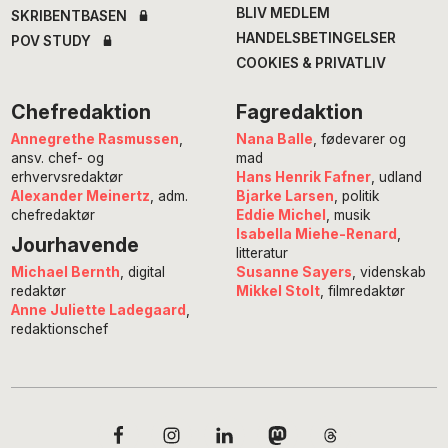
BLIV MEDLEM
SKRIBENTBASEN
HANDELSBETINGELSER
POV STUDY
COOKIES & PRIVATLIV
Chefredaktion
Fagredaktion
Annegrethe Rasmussen
,
Nana Balle
, fødevarer og
ansv. chef- og
mad
erhvervsredaktør
Hans Henrik Fafner
, udland
Alexander Meinertz
, adm.
Bjarke Larsen
, politik
chefredaktør
Eddie Michel
, musik
Isabella Miehe-Renard
,
Jourhavende
litteratur
Susanne Sayers
, videnskab
Michael Bernth
, digital
Mikkel Stolt
, filmredaktør
redaktør
Anne Juliette Ladegaard
,
redaktionschef