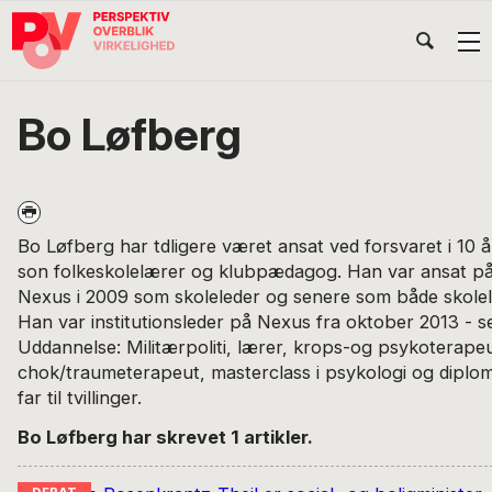
Gå
Skip
Gå
Head
direkte
til
direkte
til
indhold
til
Højr
primær
footer
Søg
på
navigation
Bo Løfberg
POV
International
Bo Løfberg har tdligere været ansat ved forsvaret i 10 
son folkeskolelærer og klubpædagog. Han var ansat på
Nexus i 2009 som skoleleder og senere som både skolele
Han var institutionsleder på Nexus fra oktober 2013 - 
Uddannelse: Militærpoliti, lærer, krops-og psykoterapeu
chok/traumeterapeut, masterclass i psykologi og diplom i
far til tvillinger.
Bo Løfberg har skrevet 1 artikler.