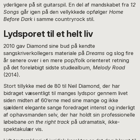
yderligere på sit guitarspil. En del af mandskabet fra
12
Songs
går igen på den vellykkede opfølger
Home
Before Dark
i samme countryrock stil.
Lydsporet til et helt liv
2010 gav Diamond sine bud på kendte
sangskriverkollegers materiale på
Dreams
og slog fire
år senere over i en mere pop/folk orienteret retning
på det foreløbigt sidste studiealbum,
Melody Road
(2014).
Stort tillykke med de 80 til Neil Diamond, der har
bidraget væsentligt til manges lydspor gennem livet
siden midten af 60’erne med sine mange og ikke
sjældent elegante sange foredraget intenst og inderligt
af ophavsmanden selv, der har holdt sin professionelle
løbebane
on the right track
på udramatisk, ikke-
spektakulær vis.