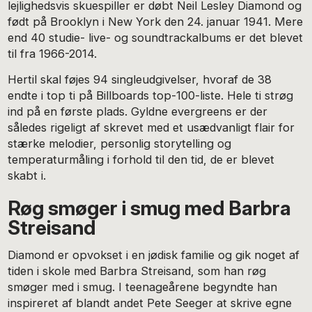
lejlighedsvis skuespiller er døbt Neil Lesley Diamond og
født på Brooklyn i New York den 24. januar 1941. Mere
end 40 studie- live- og soundtrackalbums er det blevet
til fra 1966-2014.
Hertil skal føjes 94 singleudgivelser, hvoraf de 38
endte i top ti på Billboards top-100-liste. Hele ti strøg
ind på en første plads. Gyldne evergreens er der
således rigeligt af skrevet med et usædvanligt flair for
stærke melodier, personlig storytelling og
temperaturmåling i forhold til den tid, de er blevet
skabt i.
Røg smøger i smug med Barbra
Streisand
Diamond er opvokset i en jødisk familie og gik noget af
tiden i skole med Barbra Streisand, som han røg
smøger med i smug. I teenageårene begyndte han
inspireret af blandt andet Pete Seeger at skrive egne