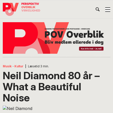
Gå
Skip
Gå
Head
direkte
til
direkte
til
indhold
til
Højr
primær
footer
Søg
på
navigation
POV
International
Musik
·
Kultur
|
Læsetid
3
min.
Neil Diamond 80 år –
What a Beautiful
Noise