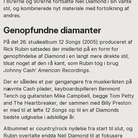
I 80’erne og 90’erne fortsatte Neil Diamond i sin vante
stil, og kombinerede nyt materiale med fortolkning af
andres.
Genopfundne diamanter
På det 26. studiealbum
12 Songs
(2005) produceret af
Rick Rubin satsedes der imidlertid på en form for
genopfindelse af Diamond i en langt mere direkte stil,
tilsat noget af den rå kant, som Rubin tog i brug
Johnny Cash’
American Recordings
.
Der er således et par gengangere fra musikerlisten på
nævnte Cash plader, keyboardspilleren Benmont
Tench og guitaristen Mike Campbell, begge Tom Petty
and The Heartbreaker, der sammen med Billy Preston
er med til at løfte
12 Songs
op til en af Diamonds
bedste udgivelse i adskillige år.
Albummet er country/rock nydelse fra start til slut, og
Rubin overtalte endda Neil Diamond til at fokusere