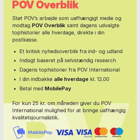
POV Overblik
Støt POV’s arbejde som uafhængigt medie og
modtag
POV Overblik
samt dagens udvalgte
tophistorier alle hverdage, direkte i din
postkasse.
Et kritisk nyhedsoverblik fra ind- og udland
Indsigt baseret på selvstændig research
Dagens tophistorier fra POV International
I din indbakke
alle hverdage
kl. 12.00
Betal med
MobilePay
For kun 25 kr. om måneden giver du POV
International mulighed for at bringe uafhængig
kvalitetsjournalistik.