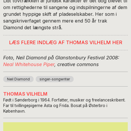
Lidt tovtrækkeri af juridisk karakter er det dog blevet til
om rettighederne til sangene og indspilningerne af dem
grundet hyppige skift af pladeselskaber. Her som i
sangskriverfaget gennem mere end 50 år trak
Diamond det længste strå.
LÆS FLERE INDLÆG AF THOMAS VILHELM HER
Foto, Neil Diamond på Glanstonbury Festival 2008:
Neal Whitehouse Piper
, creative commons
Neil Diamond
singer-songwriter
THOMAS VILHELM
Født i Sønderborg i 1964. Forfatter, musiker og freelanceskribent.
Far til tvillingepigerne Asta og Frida. Bosat på Østerbro i
København.