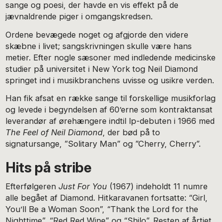
sange og poesi, der havde en vis effekt på de
jævnaldrende piger i omgangskredsen.
Ordene bevægede noget og afgjorde den videre
skæbne i livet; sangskrivningen skulle være hans
metier. Efter nogle sæsoner med indledende medicinske
studier på universitet i New York tog Neil Diamond
springet ind i musikbranchens uvisse og usikre verden.
Han fik afsat en række sange til forskellige musikforlag
og levede i begyndelsen af 60’erne som kontraktansat
leverandør af ørehængere indtil lp-debuten i 1966 med
The Feel of Neil Diamond
, der bød på to
signatursange, ”Solitary Man” og ”Cherry, Cherry”.
Hits på stribe
Efterfølgeren
Just For You
(1967) indeholdt 11 numre
alle begået af Diamond. Hitkaravanen fortsatte: “Girl,
You’ll Be a Woman Soon”, “Thank the Lord for the
Nighttime”, “Red Red Wine” og “Shilo”. Resten af årtiet