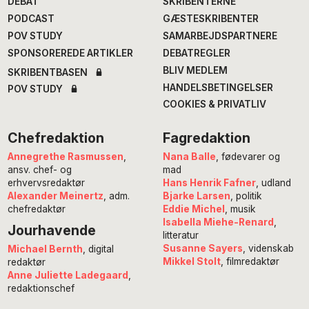
DEBAT
SKRIBENTERNE
PODCAST
GÆSTESKRIBENTER
POV STUDY
SAMARBEJDSPARTNERE
SPONSOREREDE ARTIKLER
DEBATREGLER
BLIV MEDLEM
SKRIBENTBASEN
HANDELSBETINGELSER
POV STUDY
COOKIES & PRIVATLIV
Chefredaktion
Fagredaktion
Annegrethe Rasmussen
,
Nana Balle
, fødevarer og
ansv. chef- og
mad
erhvervsredaktør
Hans Henrik Fafner
, udland
Alexander Meinertz
, adm.
Bjarke Larsen
, politik
chefredaktør
Eddie Michel
, musik
Isabella Miehe-Renard
,
Jourhavende
litteratur
Susanne Sayers
, videnskab
Michael Bernth
, digital
Mikkel Stolt
, filmredaktør
redaktør
Anne Juliette Ladegaard
,
redaktionschef