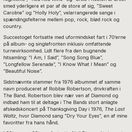
smed yderligere et par af de store af sig, ”Sweet
Caroline” og ”Holly Holy”, velarrangerede sange i
spændingsfelterne mellem pop, rock, blød rock og
country.
Succestoget fortsatte med uformindsket fart i 70’erne
på album- og singlefronten inklusiv omfattende
turnevirksomhed. Lidt flere fra den bugnende
hitsamling: ”I Am, I Said”, ”Song Song Blue”,
”Longfellow Serenade”, ”I Know What I Mean” og
”Beautiful Noise”.
Sidstnævnte stammer fra 1976 albummet af samme
navn produceret af Robbie Robertson, drivkraften i
The Band. Robertson blev nær ven af Diamond og
indbød ham til at deltage i The Bands stort anlagte
afskedskoncert på Thanksgiving Day i 1976,
The Last
Waltz
, hvor Diamond sang ”Dry Your Eyes”, en af mine
favoritter fra hans hånd.