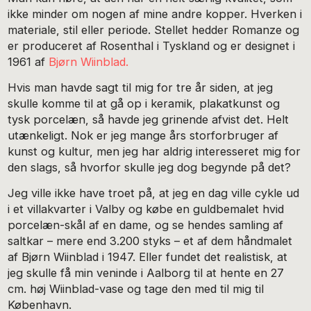
ikke minder om nogen af mine andre kopper. Hverken i
materiale, stil eller periode. Stellet hedder Romanze og
er produceret af Rosenthal i Tyskland og er designet i
1961 af
Bjørn Wiinblad.
Hvis man havde sagt til mig for tre år siden, at jeg
skulle komme til at gå op i keramik, plakatkunst og
tysk porcelæn, så havde jeg grinende afvist det. Helt
utænkeligt. Nok er jeg mange års storforbruger af
kunst og kultur, men jeg har aldrig interesseret mig for
den slags, så hvorfor skulle jeg dog begynde på det?
Jeg ville ikke have troet på, at jeg en dag ville cykle ud
i et villakvarter i Valby og købe en guldbemalet hvid
porcelæn-skål af en dame, og se hendes samling af
saltkar – mere end 3.200 styks – et af dem håndmalet
af Bjørn Wiinblad i 1947. Eller fundet det realistisk, at
jeg skulle få min veninde i Aalborg til at hente en 27
cm. høj Wiinblad-vase og tage den med til mig til
København.