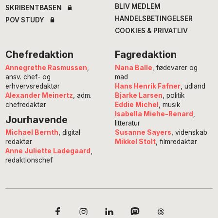
BLIV MEDLEM
SKRIBENTBASEN
HANDELSBETINGELSER
POV STUDY
COOKIES & PRIVATLIV
Chefredaktion
Fagredaktion
Annegrethe Rasmussen
,
Nana Balle
, fødevarer og
ansv. chef- og
mad
erhvervsredaktør
Hans Henrik Fafner
, udland
Alexander Meinertz
, adm.
Bjarke Larsen
, politik
chefredaktør
Eddie Michel
, musik
Isabella Miehe-Renard
,
Jourhavende
litteratur
Susanne Sayers
, videnskab
Michael Bernth
, digital
Mikkel Stolt
, filmredaktør
redaktør
Anne Juliette Ladegaard
,
redaktionschef