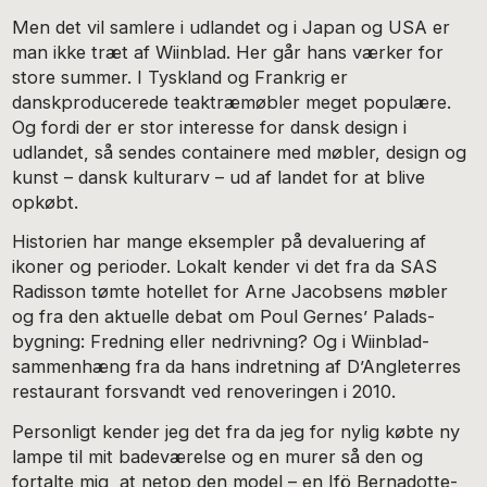
Men det vil samlere i udlandet og i Japan og USA er
man ikke træt af Wiinblad. Her går hans værker for
store summer. I Tyskland og Frankrig er
danskproducerede teaktræmøbler meget populære.
Og fordi der er stor interesse for dansk design i
udlandet, så sendes containere med møbler, design og
kunst – dansk kulturarv – ud af landet for at blive
opkøbt.
Historien har mange eksempler på devaluering af
ikoner og perioder. Lokalt kender vi det fra da SAS
Radisson tømte hotellet for Arne Jacobsens møbler
og fra den aktuelle debat om Poul Gernes’ Palads-
bygning: Fredning eller nedrivning? Og i Wiinblad-
sammenhæng fra da hans indretning af D’Angleterres
restaurant forsvandt ved renoveringen i 2010.
Personligt kender jeg det fra da jeg for nylig købte ny
lampe til mit badeværelse og en murer så den og
fortalte mig, at netop den model – en Ifö Bernadotte-