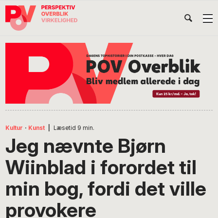
Gå
Skip
Gå
Head
direkte
til
direkte
til
indhold
til
Højr
primær
footer
Søg
på
navigation
POV
International
Kultur
·
Kunst
|
Læsetid
9
min.
Jeg nævnte Bjørn
Wiinblad i forordet til
min bog, fordi det ville
provokere