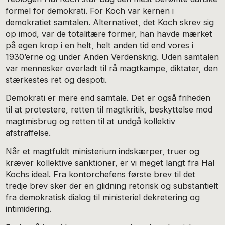
formel for demokrati. For Koch var kernen i
demokratiet samtalen. Alternativet, det Koch skrev sig
op imod, var de totalitære former, han havde mærket
på egen krop i en helt, helt anden tid end vores i
1930’erne og under Anden Verdenskrig. Uden samtalen
var mennesker overladt til rå magtkampe, diktater, den
stærkestes ret og despoti.
Demokrati er mere end samtale. Det er også friheden
til at protestere, retten til magtkritik, beskyttelse mod
magtmisbrug og retten til at undgå kollektiv
afstraffelse.
Når et magtfuldt ministerium indskærper, truer og
kræver kollektive sanktioner, er vi meget langt fra Hal
Kochs ideal. Fra kontorchefens første brev til det
tredje brev sker der en glidning retorisk og substantielt
fra demokratisk dialog til ministeriel dekretering og
intimidering.