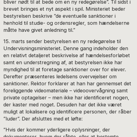
bliver nødt til at bede om en ny redegørelse”. Til sidst i
brevet bringes et nyt aspekt i spil. Ministeriet beder
bestyrelsen beskrive ”de eventuelle sanktioner i
henhold til studie- og ordensregler, som hændelserne
måtte have givet anledning til.”
15. marts sender bestyrelsen en ny redegørelse til
Undervisningsministeriet. Denne gang indeholder den
en relativt detaljeret beskrivelse af hændelsesforløbet
samt en understregning af, at bestyrelsen ikke har
myndighed til at foretage sanktioner over for elever.
Derefter præsenteres ledelsens overvejelser om
sanktioner. Rektor forklarer at han har gennemset det
foreliggende videomateriale – videoovervågning samt
private optagelser – men ikke har identificeret nogen,
der kaster med noget. Desuden har det ikke været
muligt at lokalisere og identificere personen, der råber
”luder”. Der afsluttes med et løfte:
”Hvis der kommer yderligere oplysninger, der
dokumenterer, hvem der råbte, eller at bestemte