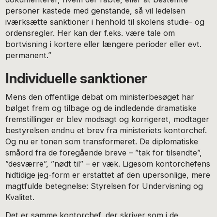
personer kastede med genstande, så vil ledelsen
iværksætte sanktioner i henhold til skolens studie- og
ordensregler. Her kan der f.eks. være tale om
bortvisning i kortere eller længere perioder eller evt.
permanent.”
Individuelle sanktioner
Mens den offentlige debat om ministerbesøget har
bølget frem og tilbage og de indledende dramatiske
fremstillinger er blev modsagt og korrigeret, modtager
bestyrelsen endnu et brev fra ministeriets kontorchef.
Og nu er tonen som transformeret. De diplomatiske
småord fra de foregående breve – ”tak for tilsendte”,
”desværre”, ”nødt til” – er væk. Ligesom kontorchefens
hidtidige jeg-form er erstattet af den upersonlige, mere
magtfulde betegnelse: Styrelsen for Undervisning og
Kvalitet.
Det er samme kontorchef, der skriver som i de