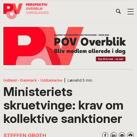
Gå
Skip
Gå
Head
direkte
til
direkte
til
indhold
til
Højr
primær
footer
Søg
på
navigation
POV
International
Indland
·
Danmark
·
Uddannelse
|
Læsetid
5
min.
Ministeriets
skruetvinge: krav om
kollektive sanktioner
STEFFEN GROTH