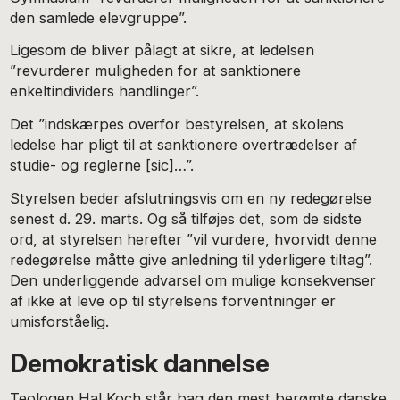
den samlede elevgruppe”.
Ligesom de bliver pålagt at sikre, at ledelsen
”revurderer muligheden for at sanktionere
enkeltindividers handlinger”.
Det ”indskærpes overfor bestyrelsen, at skolens
ledelse har pligt til at sanktionere overtrædelser af
studie- og reglerne [sic]…”.
Styrelsen beder afslutningsvis om en ny redegørelse
senest d. 29. marts. Og så tilføjes det, som de sidste
ord, at styrelsen herefter ”vil vurdere, hvorvidt denne
redegørelse måtte give anledning til yderligere tiltag”.
Den underliggende advarsel om mulige konsekvenser
af ikke at leve op til styrelsens forventninger er
umisforståelig.
Demokratisk dannelse
Teologen Hal Koch står bag den mest berømte danske