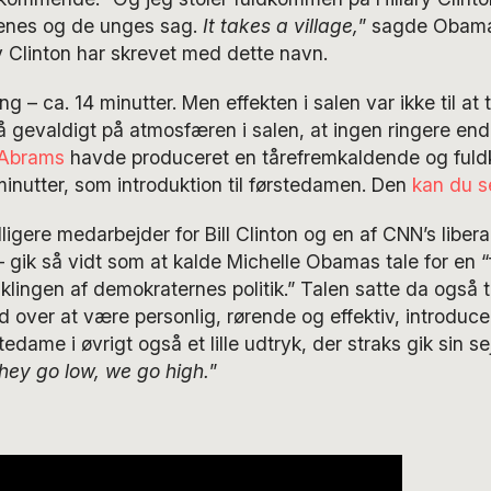
enes og de unges sag.
It takes a village,
” sagde Obama
ary Clinton har skrevet med dette navn.
ng – ca. 14 minutter. Men effekten i salen var ikke til at 
å gevaldigt på atmosfæren i salen, at ingen ringere en
 Abrams
havde produceret en tårefremkaldende og fu
inutter, som introduktion til førstedamen. Den
kan du s
ligere medarbejder for Bill Clinton og en af CNN’s libera
gik så vidt som at kalde Michelle Obamas tale for en “
iklingen af demokraternes politik.” Talen satte da også 
d over at være personlig, rørende og effektiv, introduc
edame i øvrigt også et lille udtryk, der straks gik sin 
hey go low, we go high.
”