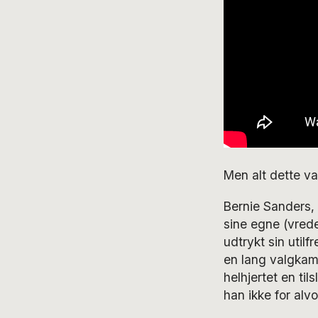
Men alt dette va
Bernie Sanders, 
sine egne (vrede
udtrykt sin utilf
en lang valgkamp
helhjertet en til
han ikke for alv