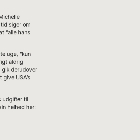
Michelle
tid siger om
t “alle hans
ste uge, “kun
igt aldrig
g gik derudover
t give USA’s
dgifter til
sin helhed her: