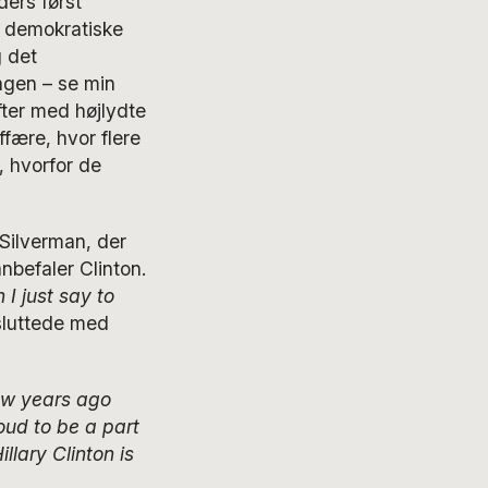
ders først
t demokratiske
 det
gen – se min
ter med højlydte
ffære, hvor flere
, hvorfor de
Silverman, der
nbefaler Clinton.
 I just say to
 sluttede med
 few years ago
oud to be a part
llary Clinton is