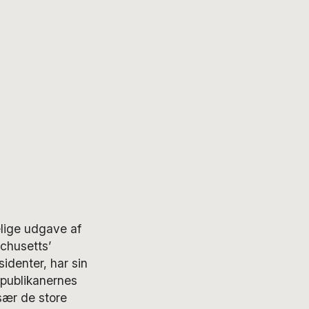
elige udgave af
chusetts’
identer, har sin
epublikanernes
sær de store