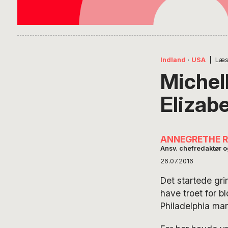
Indland
·
USA
|
Læs
Michel
Elizab
ANNEGRETHE 
Ansv. chefredaktør 
26.07.2016
Det startede gri
have troet for b
Philadelphia ma