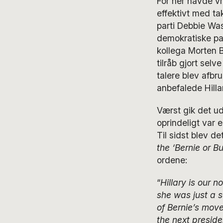
For her havde vr
effektivt med t
parti Debbie Wa
demokratiske par
kollega Morten
tilråb gjort sel
talere blev afbr
anbefalede Hill
Værst gik det u
oprindeligt var 
Til sidst blev d
the ‘Bernie or B
ordene:
“
Hillary is our n
she was just a s
of Bernie’s move
the next preside