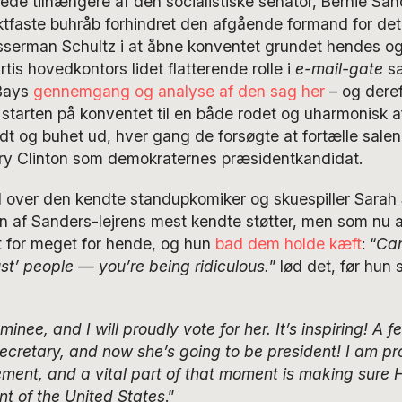
ede tilhængere af den socialistiske senator, Bernie San
aktfaste buhråb forhindret den afgående formand for de
sserman Schultz i at åbne konventet grundet hendes og
tis hovedkontors lidet flatterende rolle i
e-mail-gate
sa
 Bays
gennemgang og analyse af den sag her
– og deref
ve starten på konventet til en både rodet og uharmonisk a
udt og buhet ud, hver gang de forsøgte at fortælle salen
ary Clinton som demokraternes præsidentkandidat.
d over den kendte standupkomiker og skuespiller Sarah 
en af Sanders-lejrens mest kendte støtter, men som nu a
et for meget for hende, og hun
bad dem holde kæft
: “
Can
ust’ people — you’re being ridiculous.
” lød det, før hun
ominee, and I will proudly vote for her. It’s inspiring! A
ecretary, and now she’s going to be president! I am pr
ment, and a vital part of that moment is making sure Hi
nt of the United States
.”