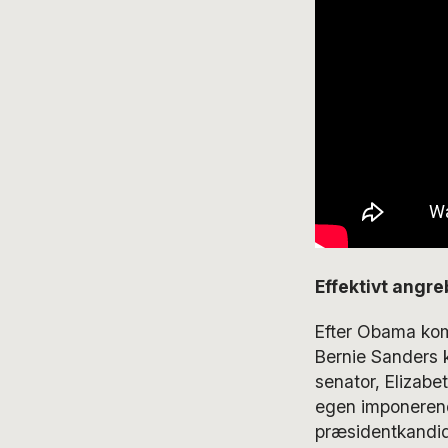
Effektivt angre
Efter Obama kom 
Bernie Sanders 
senator, Elizabe
egen imponere
præsidentkandid