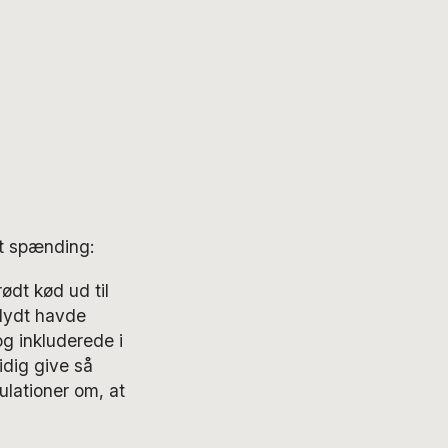
st spænding:
ødt kød ud til
jlydt havde
og inkluderede i
idig give så
kulationer om, at