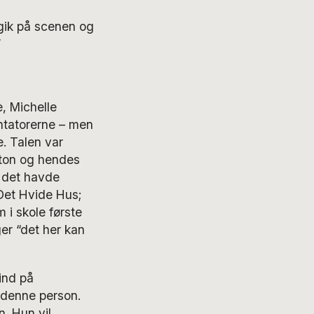
 gik på scenen og
”
, Michelle
ntatorerne – men
. Talen var
nton og hendes
n det havde
Det Hvide Hus;
i skole første
er “det her kan
ind på
 denne person.
. Hun vil