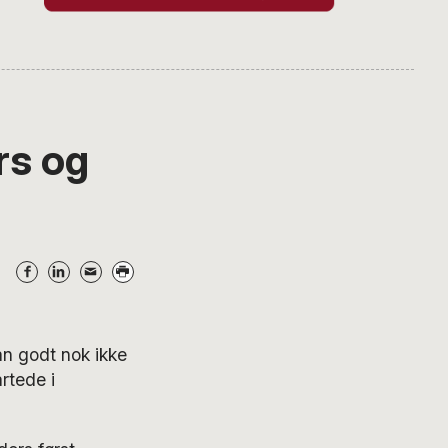
rs og
an godt nok ikke
rtede i