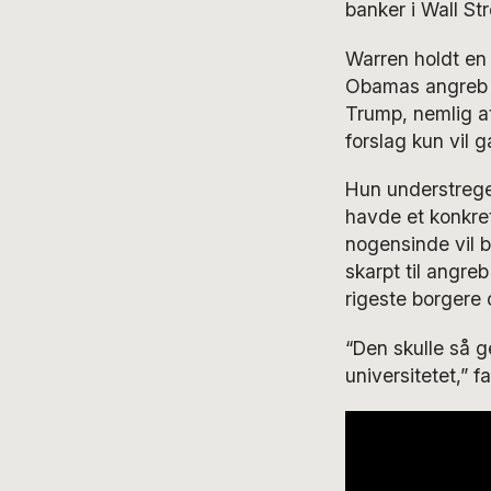
banker i Wall St
Warren holdt en 
Obamas angreb p
Trump, nemlig at
forslag kun vil 
Hun understreged
havde et konkre
nogensinde vil b
skarpt til angre
rigeste borgere o
“Den skulle så 
universitetet,” f