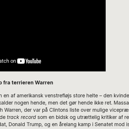
b fra terrieren Warren
en af amerikansk venstrefløjs store helte – den kvind
kalder nogen hende, men det gør hende ikke ret. Massa
th Warren, der var på Clintons liste over mulige vicepræs
nde
track record
som en bidsk og utrættelig kritiker af r
at, Donald Trump, og en årelang kamp i Senatet mod i