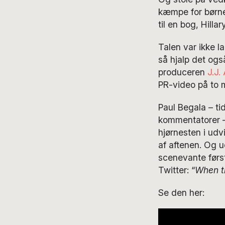
kæmpe for børn
til en bog, Hill
Talen var ikke la
så hjalp det ogs
produceren
J.J.
PR-video på to m
Paul Begala – tid
kommentatorer – 
hjørnesten i udv
af aftenen. Og u
scenevante først
Twitter: “
When t
Se den her: