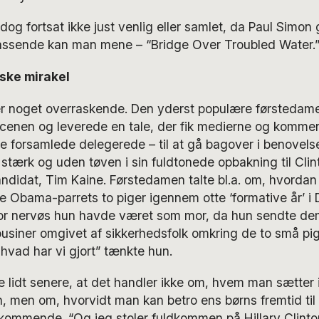
og fortsat ikke just venlig eller samlet, da Paul Simon
ssende kan man mene – “Bridge Over Troubled Water.
ske mirakel
r noget overraskende. Den yderst populære førstedame
cenen og leverede en tale, der fik medierne og komme
e forsamlede delegerede – til at gå bagover i benovelse
 stærk og uden tøven i sin fuldtonede opbakning til Cli
ndidat, Tim Kaine. Førstedamen talte bl.a. om, hvorda
 Obama-parrets to piger igennem otte ‘formative år’ i 
or nervøs hun havde været som mor, da hun sendte dem 
ousiner omgivet af sikkerhedsfolk omkring de to små pig
vad har vi gjort” tænkte hun.
 lidt senere, at det handler ikke om, hvem man sætter 
, men om, hvorvidt man kan betro ens børns fremtid til
kommende. “Og jeg stoler fuldkommen på Hillary Clinton