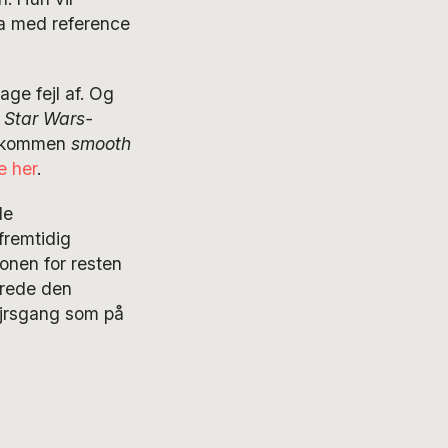
 med reference
tage fejl af. Og
d
Star Wars-
ldkommen
smooth
e her
.
le
fremtidig
tonen for resten
erede den
sejrsgang som på