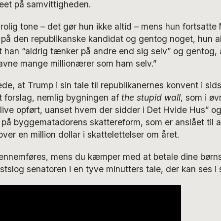
reet på samvittigheden.
rolig tone – det gør hun ikke altid – mens hun fortsatte 
å den republikanske kandidat og gentog noget, hun al
 han “aldrig tænker på andre end sig selv” og gentog, a
gavne mange millionærer som ham selv.”
e, at Trump i sin tale til republikanernes konvent i sid
t forslag, nemlig bygningen af
the stupid wall
, som i øvr
live opført, uanset hvem der sidder i Det Hvide Hus” o
b på byggematadorens skattereform, som er anslået til a
ver en million dollar i skattelettelser om året.
gennemføres, mens du kæmper med at betale dine børns u
astslog senatoren i en tyve minutters tale, der kan ses i 