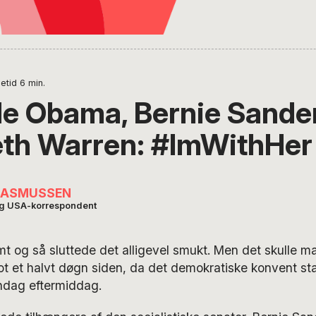
etid
6
min.
le Obama, Bernie Sande
eth Warren: #ImWithHer
RASMUSSEN
og USA-korrespondent
mt og så sluttede det alligevel smukt. Men det skulle m
lot et halvt døgn siden, da det demokratiske konvent sta
ndag eftermiddag.