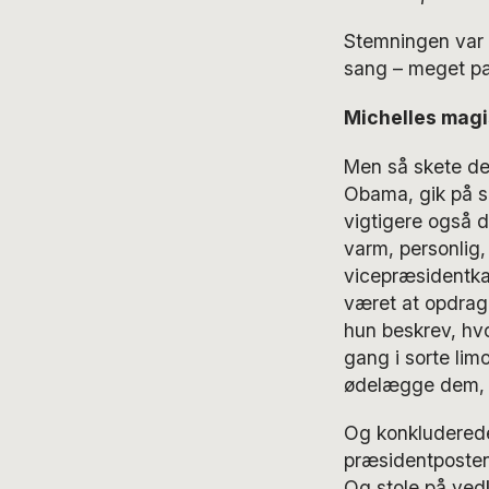
Stemningen var d
sang – meget pa
Michelles magi
Men så skete de
Obama, gik på s
vigtigere også d
varm, personlig,
vicepræsidentka
været at opdrage
hun beskrev, hv
gang i sorte lim
ødelægge dem, h
Og konkluderede
præsidentposten
Og stole på ved