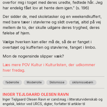
overfor mig i toget med deres uredte, fedtede hår. Jeg
har endelig fået lov at hente dem igen.” (s. 196)
Der sidder de, med skoletasker og en weekendkuffert,
med bare tæer i støvlerne og slidt overtøj, altid på vej
mellem de to, der skulle udgøre deres tryghed, deres
følelse af hjem.
Vælge hverken kan eller må de, så de er fanget i
overtøjet og kufferten og støvlerne, fanget i limbo.
Mon de nogensinde slipper væk?
Læs mere POV Kultur i Kulturlisten, der udkommer
hver fredag.
faderrolle
Moderrolle
Skilsmisse
skilsmissebørn
INGER TEJLGAARD OLESEN RAVN
Inger Tejlgaard Olesen Ravn er cand.mag. i litteraturvidenskab og
engelsk, lektor ved URCS, digter, forfatter til artikler til