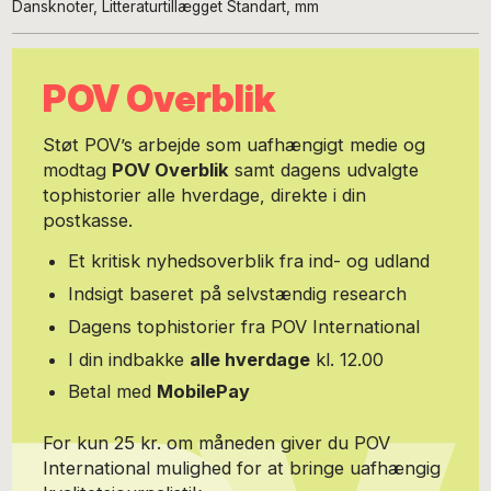
Dansknoter, Litteraturtillægget Standart, mm
POV Overblik
Støt POV’s arbejde som uafhængigt medie og
modtag
POV Overblik
samt dagens udvalgte
tophistorier alle hverdage, direkte i din
postkasse.
Et kritisk nyhedsoverblik fra ind- og udland
Indsigt baseret på selvstændig research
Dagens tophistorier fra POV International
I din indbakke
alle hverdage
kl. 12.00
Betal med
MobilePay
For kun 25 kr. om måneden giver du POV
International mulighed for at bringe uafhængig