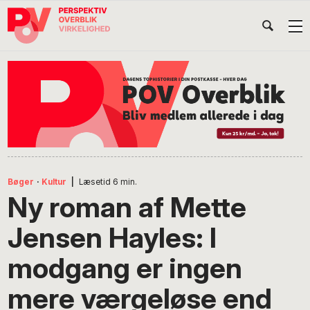
Gå
Skip
Gå
Head
direkte
til
direkte
til
indhold
til
Højr
primær
footer
Søg
på
navigation
POV
International
Bøger
·
Kultur
|
Læsetid
6
min.
Ny roman af Mette
Jensen Hayles: I
modgang er ingen
mere værgeløse end