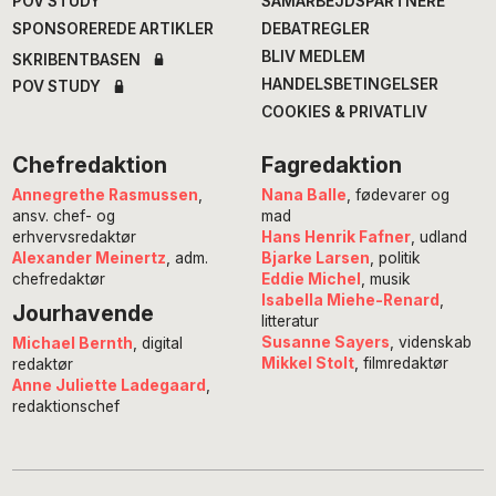
POV STUDY
SAMARBEJDSPARTNERE
SPONSOREREDE ARTIKLER
DEBATREGLER
BLIV MEDLEM
SKRIBENTBASEN
HANDELSBETINGELSER
POV STUDY
COOKIES & PRIVATLIV
Chefredaktion
Fagredaktion
Annegrethe Rasmussen
,
Nana Balle
, fødevarer og
ansv. chef- og
mad
erhvervsredaktør
Hans Henrik Fafner
, udland
Alexander Meinertz
, adm.
Bjarke Larsen
, politik
chefredaktør
Eddie Michel
, musik
Isabella Miehe-Renard
,
Jourhavende
litteratur
Susanne Sayers
, videnskab
Michael Bernth
, digital
Mikkel Stolt
, filmredaktør
redaktør
Anne Juliette Ladegaard
,
redaktionschef