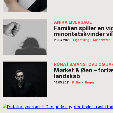
ANIKA LIVERSAGE
Familien spiller en vig
minoritetskvinder vi
25.04.2025
|
Ligestilling
·
Minoriteter
RÚNA Í BAIANSTOVU OG J
Mørket & Øen – fortæl
landskab
14.05.2021
|
Kultur
·
Bøger