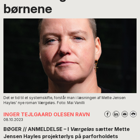
børnene
Det er tid til et systemskifte, forstår man i læsningen af Mette Jensen
Hayles' nye roman Værgeløs. Foto: Mai Vanilli
INGER TEJLGAARD OLESEN RAVN
08.10.2023
BØGER // ANMELDELSE – I
Værgeløs
sætter Mette
Jensen Hayles projektørlys på parforholdets