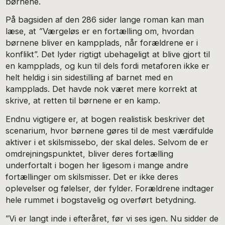
børnene.
På bagsiden af den 286 sider lange roman kan man
læse, at
”
Værgeløs er en fortælling om, hvordan
børnene bliver en kampplads, når forældrene er i
konflikt”. Det lyder rigtigt ubehageligt at blive gjort til
en kampplads, og kun til dels fordi metaforen ikke er
helt heldig i sin sidestilling af barnet med en
kampplads. Det havde nok været mere korrekt at
skrive, at retten til børnene er en kamp.
Endnu vigtigere er, at bogen realistisk beskriver det
scenarium, hvor børnene gøres til de mest værdifulde
aktiver i et skilsmissebo, der skal deles. Selvom de er
omdrejningspunktet, bliver deres fortælling
underfortalt i bogen her ligesom i mange andre
fortællinger om skilsmisser. Det er ikke deres
oplevelser og følelser, der fylder. Forældrene indtager
hele rummet i bogstavelig og overført betydning.
”Vi er langt inde i efteråret, før vi ses igen. Nu sidder de