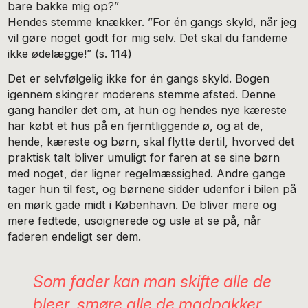
bare bakke mig op?”
Hendes stemme knækker. ”For én gangs skyld, når jeg
vil gøre noget godt for mig selv. Det skal du fandeme
ikke ødelægge!” (s. 114)
Det er selvfølgelig ikke for én gangs skyld. Bogen
igennem skingrer moderens stemme afsted. Denne
gang handler det om, at hun og hendes nye kæreste
har købt et hus på en fjerntliggende ø, og at de,
hende, kæreste og børn, skal flytte dertil, hvorved det
praktisk talt bliver umuligt for faren at se sine børn
med noget, der ligner regelmæssighed. Andre gange
tager hun til fest, og børnene sidder udenfor i bilen på
en mørk gade midt i København. De bliver mere og
mere fedtede, usoignerede og usle at se på, når
faderen endeligt ser dem.
Som fader kan man skifte alle de
bleer, smøre alle de madpakker,