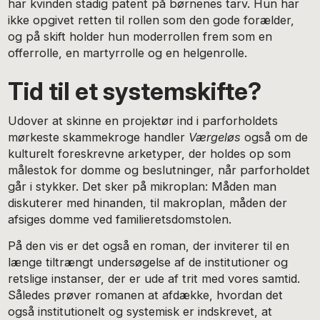
har kvinden stadig patent på børnenes tarv. Hun har
ikke opgivet retten til rollen som den gode forælder,
og på skift holder hun moderrollen frem som en
offerrolle, en martyrrolle og en helgenrolle.
Tid til et systemskifte?
Udover at skinne en projektør ind i parforholdets
mørkeste skammekroge handler
Værgeløs
også om de
kulturelt foreskrevne arketyper, der holdes op som
målestok for domme og beslutninger, når parforholdet
går i stykker. Det sker på mikroplan: Måden man
diskuterer med hinanden, til makroplan, måden der
afsiges domme ved familieretsdomstolen.
På den vis er det også en roman, der inviterer til en
længe tiltrængt undersøgelse af de institutioner og
retslige instanser, der er ude af trit med vores samtid.
Således prøver romanen at afdække, hvordan det
også institutionelt og systemisk er indskrevet, at