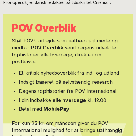
kronoper.dk, er dansk redaktør på tidsskriftet Cinema
Scandinavia og har været programlægger på Copenhagen
Architecture Festival.
POV Overblik
Støt POV’s arbejde som uafhængigt medie og
modtag
POV Overblik
samt dagens udvalgte
tophistorier alle hverdage, direkte i din
postkasse.
Et kritisk nyhedsoverblik fra ind- og udland
Indsigt baseret på selvstændig research
Dagens tophistorier fra POV International
I din indbakke
alle hverdage
kl. 12.00
Betal med
MobilePay
For kun 25 kr. om måneden giver du POV
International mulighed for at bringe uafhængig