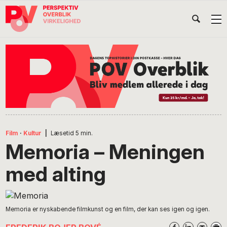
Gå
Skip
Gå
Head
direkte
til
direkte
til
indhold
til
Højr
primær
footer
Søg
på
navigation
POV
International
Film
·
Kultur
|
Læsetid
5
min.
Memoria – Meningen
med alting
Memoria er nyskabende filmkunst og en film, der kan ses igen og igen.