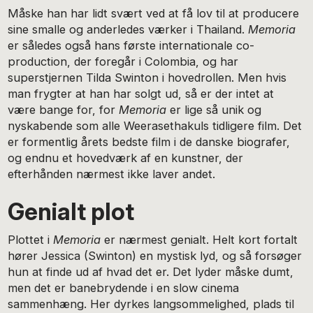
Måske han har lidt svært ved at få lov til at producere
sine smalle og anderledes værker i Thailand.
Memoria
er således også hans første internationale co-
production, der foregår i Colombia, og har
superstjernen Tilda Swinton i hovedrollen. Men hvis
man frygter at han har solgt ud, så er der intet at
være bange for, for
Memoria
er lige så unik og
nyskabende som alle Weerasethakuls tidligere film. Det
er formentlig årets bedste film i de danske biografer,
og endnu et hovedværk af en kunstner, der
efterhånden nærmest ikke laver andet.
Genialt plot
Plottet i
Memoria
er nærmest genialt. Helt kort fortalt
hører Jessica (Swinton) en mystisk lyd, og så forsøger
hun at finde ud af hvad det er. Det lyder måske dumt,
men det er banebrydende i en slow cinema
sammenhæng. Her dyrkes langsommelighed, plads til