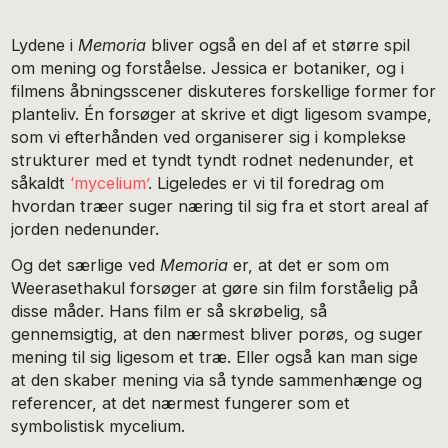
Lydene i
Memoria
bliver også en del af et større spil
om mening og forståelse. Jessica er botaniker, og i
filmens åbningsscener diskuteres forskellige former for
planteliv. Én forsøger at skrive et digt ligesom svampe,
som vi efterhånden ved organiserer sig i komplekse
strukturer med et tyndt tyndt rodnet nedenunder, et
såkaldt
‘mycelium’
. Ligeledes er vi til foredrag om
hvordan træer suger næring til sig fra et stort areal af
jorden nedenunder.
Og det særlige ved
Memoria
er, at det er som om
Weerasethakul forsøger at gøre sin film forståelig på
disse måder. Hans film er så skrøbelig, så
gennemsigtig, at den nærmest bliver porøs, og suger
mening til sig ligesom et træ. Eller også kan man sige
at den skaber mening via så tynde sammenhænge og
referencer, at det nærmest fungerer som et
symbolistisk mycelium.