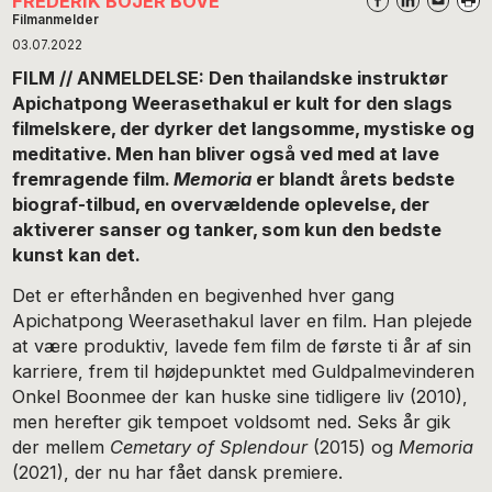
FREDERIK BOJER BOVÉ
Filmanmelder
03.07.2022
FILM // ANMELDELSE: Den thailandske instruktør
Apichatpong Weerasethakul er kult for den slags
filmelskere, der dyrker det langsomme, mystiske og
meditative. Men han bliver også ved med at lave
fremragende film.
Memoria
er blandt årets bedste
biograf-tilbud, en overvældende oplevelse, der
aktiverer sanser og tanker, som kun den bedste
kunst kan det.
Det er efterhånden en begivenhed hver gang
Apichatpong Weerasethakul laver en film. Han plejede
at være produktiv, lavede fem film de første ti år af sin
karriere, frem til højdepunktet med Guldpalmevinderen
Onkel Boonmee der kan huske sine tidligere liv (2010),
men herefter gik tempoet voldsomt ned. Seks år gik
der mellem
Cemetary of Splendour
(2015) og
Memoria
(2021), der nu har fået dansk premiere.