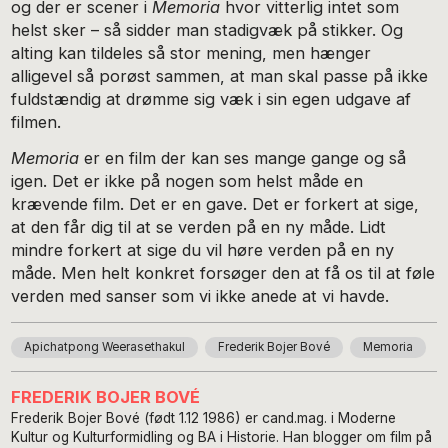
og der er scener i
Memoria
hvor vitterlig intet som
helst sker – så sidder man stadigvæk på stikker. Og
alting kan tildeles så stor mening, men hænger
alligevel så porøst sammen, at man skal passe på ikke
fuldstændig at drømme sig væk i sin egen udgave af
filmen.
Memoria
er en film der kan ses mange gange og så
igen. Det er ikke på nogen som helst måde en
krævende film. Det er en gave. Det er forkert at sige,
at den får dig til at se verden på en ny måde. Lidt
mindre forkert at sige du vil høre verden på en ny
måde. Men helt konkret forsøger den at få os til at føle
verden med sanser som vi ikke anede at vi havde.
Apichatpong Weerasethakul
Frederik Bojer Bové
Memoria
FREDERIK BOJER BOVÉ
Frederik Bojer Bové (født 1.12 1986) er cand.mag. i Moderne
Kultur og Kulturformidling og BA i Historie. Han blogger om film på