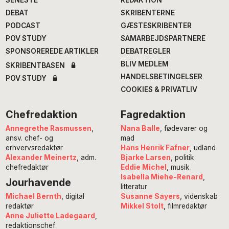
SENESTE
REDAKTION
DEBAT
SKRIBENTERNE
PODCAST
GÆSTESKRIBENTER
POV STUDY
SAMARBEJDSPARTNERE
SPONSOREREDE ARTIKLER
DEBATREGLER
BLIV MEDLEM
SKRIBENTBASEN
HANDELSBETINGELSER
POV STUDY
COOKIES & PRIVATLIV
Chefredaktion
Fagredaktion
Annegrethe Rasmussen
,
Nana Balle
, fødevarer og
ansv. chef- og
mad
erhvervsredaktør
Hans Henrik Fafner
, udland
Alexander Meinertz
, adm.
Bjarke Larsen
, politik
chefredaktør
Eddie Michel
, musik
Isabella Miehe-Renard
,
Jourhavende
litteratur
Susanne Sayers
, videnskab
Michael Bernth
, digital
Mikkel Stolt
, filmredaktør
redaktør
Anne Juliette Ladegaard
,
redaktionschef