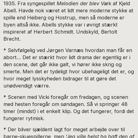
1935. Fra syngespillet
Melodien der blev Væ
k af Kjeld
Abell. Havde nok været et lidt mere moderne stykke at
spille end Heiberg og Hostrup, men så moderne er
byen altså ikke. Abells stykke var i øvrigt stærkt
inspireret af Herbert Schmidt. Undskyld, Bertolt
Brecht.
* Selvfølgelig ved Jørgen Varnæs hvordan man får en
abort… Det er stærkt hvor lidt drama der egentlig er i
den scene, det går ikke galt, vi hører ikke skrig og
smerte. Men det er tydeligt hvor ubehageligt det er, og
hvor meget lysskyheden bidrager til at gøre det
unødvendigt værre.
* Scenen med Vicki foregår om fredagen, og scenen
med hesten foregår om søndagen. Så vi springer 48
timer (mindst) i et enkelt klip. Og det fungerer, fordi det
fungerer rytmisk.
* Der bliver sjældent lagt for meget arbejde over til
barne-skuespillerne, men
‘Jeg ville helst ha haft den af