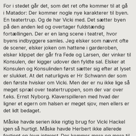
For i stedet går det, som det ret ofte kommer til at gå
i Matador: Der kommer nogle nye karakterer til byen.
En teatertrup. Og de har Vicki med. Det sætter byen
på den anden led og overtager fuldstændig
fortællingen. Der er en lang scene i teatret, hvor
byens indbyggere samles. Jeg elsker som nævnt ofte
de scener, elsker joken om hattene i garderoben,
elsker klippet der går fra Fede og Larsen, der vinker til
Konsulen, der kigger udover den fyldte sal. Elsker at
Konsulen og Konsulinden først sætter sig efter at lyset
er slukket. At det naturligvis er Hr Schwann der som
den første hvisker om Vicki. Men der er nu ikke lige så
meget spræl over teatertruppen, som der var over
f.eks. Ernst Nyborg. Klaverspilleren med hvad der
ligner et egern om halsen er meget sjov, men ellers er
det lidt bedaget.
Måske havde serien ikke rigtig brug for Vicki Hackel
igen så hurtigt. Måske havde Herbert ikke allerede
fortjent en
love interest
. Der kommer mere og mere til