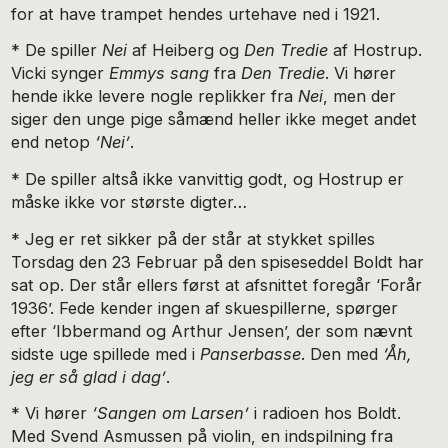
for at have trampet hendes urtehave ned i 1921.
* De spiller
Nei
af Heiberg og
Den Tredie
af Hostrup.
Vicki synger
Emmys sang
fra
Den Tredie
. Vi hører
hende ikke levere nogle replikker fra
Nei
, men der
siger den unge pige såmænd heller ikke meget andet
end netop
‘Nei’
.
* De spiller altså ikke vanvittig godt, og Hostrup er
måske ikke vor største digter…
* Jeg er ret sikker på der står at stykket spilles
Torsdag den 23 Februar på den spiseseddel Boldt har
sat op. Der står ellers først at afsnittet foregår ‘Forår
1936’. Fede kender ingen af skuespillerne, spørger
efter ‘Ibbermand og Arthur Jensen’, der som nævnt
sidste uge spillede med i
Panserbasse
. Den med
‘Åh,
jeg er så glad i dag’
.
* Vi hører
‘Sangen om Larsen’
i radioen hos Boldt.
Med Svend Asmussen på violin, en indspilning fra