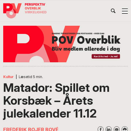
Gå
Skip
Gå
Head
direkte
til
direkte
til
indhold
til
Højr
primær
footer
Søg
på
navigation
POV
International
Kultur
|
Læsetid
5
min.
Matador: Spillet om
Korsbæk – Årets
julekalender 11.12
FREDERIK BOJER BOVÉ