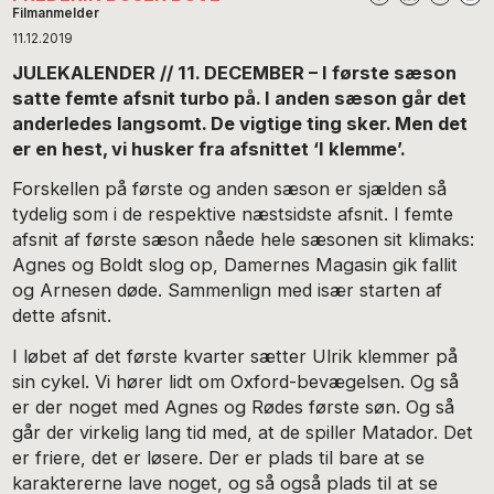
Filmanmelder
11.12.2019
JULEKALENDER // 11. DECEMBER – I første sæson
satte femte afsnit turbo på. I anden sæson går det
anderledes langsomt. De vigtige ting sker. Men det
er en hest, vi husker fra afsnittet ‘I klemme’.
Forskellen på første og anden sæson er sjælden så
tydelig som i de respektive næstsidste afsnit. I femte
afsnit af første sæson nåede hele sæsonen sit klimaks:
Agnes og Boldt slog op, Damernes Magasin gik fallit
og Arnesen døde. Sammenlign med især starten af
dette afsnit.
I løbet af det første kvarter sætter Ulrik klemmer på
sin cykel. Vi hører lidt om Oxford-bevægelsen. Og så
er der noget med Agnes og Rødes første søn. Og så
går der virkelig lang tid med, at de spiller Matador. Det
er friere, det er løsere. Der er plads til bare at se
karaktererne lave noget, og så også plads til at se