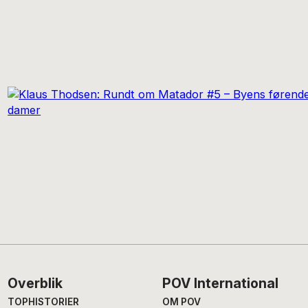
Footer
Overblik
POV International
TOPHISTORIER
OM POV