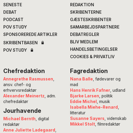
SENESTE
REDAKTION
DEBAT
SKRIBENTERNE
PODCAST
GÆSTESKRIBENTER
POV STUDY
SAMARBEJDSPARTNERE
SPONSOREREDE ARTIKLER
DEBATREGLER
BLIV MEDLEM
SKRIBENTBASEN
HANDELSBETINGELSER
POV STUDY
COOKIES & PRIVATLIV
Chefredaktion
Fagredaktion
Annegrethe Rasmussen
,
Nana Balle
, fødevarer og
ansv. chef- og
mad
erhvervsredaktør
Hans Henrik Fafner
, udland
Alexander Meinertz
, adm.
Bjarke Larsen
, politik
chefredaktør
Eddie Michel
, musik
Isabella Miehe-Renard
,
Jourhavende
litteratur
Susanne Sayers
, videnskab
Michael Bernth
, digital
Mikkel Stolt
, filmredaktør
redaktør
Anne Juliette Ladegaard
,