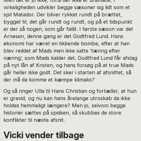
virkeligheden udvikler begge sæsoner sig lidt som et
spil Matador. Der bliver rykket rundt på brættet,
bygget til, det går rundt og rundt, og på et tidspunkt
er der så nogen, som går fallit. I første sæson var det
Arnesen, denne gang er det Godtfred Lund. Hans
økonomi har været en tikkende bombe, efter at han
blev reddet af Mads men ikke satte ‘tæring efter
næring’, som Mads kalder det. Godtfred Lund får afslag
på nyt lån af Kristen, og hans forsøg på at true Mads
går heller ikke godt. Det sker i starten af afsnittet, så
der må da komme et kæmpe klimaks?
Og så ringer Ulla til Hans Christian og fortæller, at hun
er gravid, og nu kan hans årelange utroskab da ikke
holdes hemmeligt længere? Men jo, selvom begge
historier sættes på spidsen, så skubbes de store
konflikter til næste afsnit.
Vicki vender tilbage