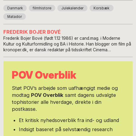
Danmark
filmhistore
Julekalender
Korsbæk
Matador
FREDERIK BOJER BOVÉ
Frederik Bojer Bové (født 1.12 1986) er cand.mag. i Moderne
Kultur og Kulturformidling og BA i Historie. Han blogger om film på
kronoper.dk, er dansk redaktør på tidsskriftet Cinema
Scandinavia og har været programlægger på Copenhagen
Architecture Festival.
POV Overblik
Støt POV’s arbejde som uafhængigt medie og
modtag
POV Overblik
samt dagens udvalgte
tophistorier alle hverdage, direkte i din
postkasse.
Et kritisk nyhedsoverblik fra ind- og udland
Indsigt baseret på selvstændig research