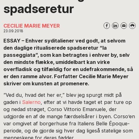
spadseretur
CECILIE MARIE MEYER
23.09.2018
ESSAY – Enhver syditaliener ved godt, at selvom
den daglige ritualiserede spadseretur “la
passeggiata”, som kan betragtes i enhver by, selv
den mindste flække, umiddelbart kan virke
overfladisk og tilfældig for en udefrakommende, så
er den ramme alvor. Forfatter Cecilie Marie Meyer
skriver om kunsten at promenere.
“Ved du, hvad det her er,” blev jeg spurgt midt på
gaden i
Salerno
, efter at vi havde taget et par ture op
og nedad strøget, Corso Vittorio Emanuele, der
udgjorde en af de mange færdselsårer i byen. Corso’en
var omgivet af borgerhuse fra Italiens Belle Époque-
periode, og de gjorde sig hver dag ligeså statelige som
menneskene for deres fødder.