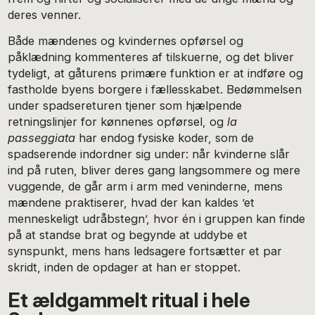
deres venner.
Både mændenes og kvindernes opførsel og
påklædning kommenteres af tilskuerne, og det bliver
tydeligt, at gåturens primære funktion er at indføre og
fastholde byens borgere i fællesskabet. Bedømmelsen
under spadsereturen tjener som hjælpende
retningslinjer for kønnenes opførsel, og
la
passeggiata
har endog fysiske koder, som de
spadserende indordner sig under: når kvinderne slår
ind på ruten, bliver deres gang langsommere og mere
vuggende, de går arm i arm med veninderne, mens
mændene praktiserer, hvad der kan kaldes ’et
menneskeligt udråbstegn’, hvor én i gruppen kan finde
på at standse brat og begynde at uddybe et
synspunkt, mens hans ledsagere fortsætter et par
skridt, inden de opdager at han er stoppet.
Et ældgammelt ritual i hele