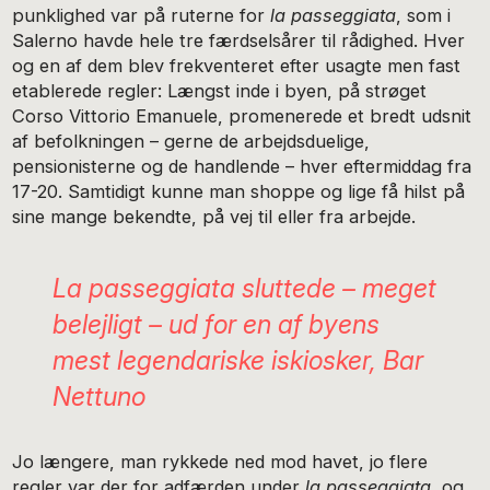
punklighed var på ruterne for
la passeggiata
, som i
Salerno havde hele tre færdselsårer til rådighed. Hver
og en af dem blev frekventeret efter usagte men fast
etablerede regler: Længst inde i byen, på strøget
Corso Vittorio Emanuele, promenerede et bredt udsnit
af befolkningen – gerne de arbejdsduelige,
pensionisterne og de handlende – hver eftermiddag fra
17-20. Samtidigt kunne man shoppe og lige få hilst på
sine mange bekendte, på vej til eller fra arbejde.
La passeggiata sluttede – meget
belejligt – ud for en af byens
mest legendariske iskiosker, Bar
Nettuno
Jo længere, man rykkede ned mod havet, jo flere
regler var der for adfærden under
la passeggiata
, og