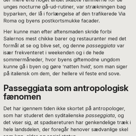
unges nocturne gå-ud-rutiner, var strækningen bag
byparken, der lå i forlængelse af den trafikerede Via
Roma og byens postkortsmukke facader.
Her kunne man efter aftensmaden skride forbi
Salernos mest chikke barer og restauranter med det
formål at se og blive set, og denne
passeggiata
var
især frekventeret i weekenden og i de hede
sommermåneder, hvor byens giftemodne ungdom
kunne gå i byen og gøre ’natten hvid’, som man siger
på italiensk om dem, der hellere vil feste end sove.
Passeggiata som antropologisk
fænomen
Det har igennem tiden ikke skortet på antropologer,
som har studeret den syditalienske
passeggiata
, og
det viser sig, at spadsereturen har genkendelige træk i
hele landsdelen, der foregår henover sædvanlige skel