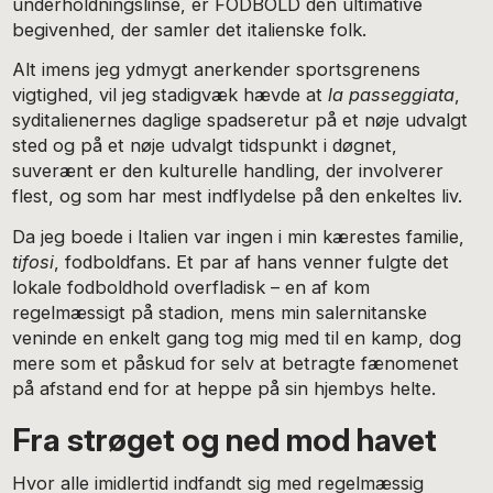
underholdningslinse, er FODBOLD den ultimative
begivenhed, der samler det italienske folk.
Alt imens jeg ydmygt anerkender sportsgrenens
vigtighed, vil jeg stadigvæk hævde at
la passeggiata
,
syditalienernes daglige spadseretur på et nøje udvalgt
sted og på et nøje udvalgt tidspunkt i døgnet,
suverænt er den kulturelle handling, der involverer
flest, og som har mest indflydelse på den enkeltes liv.
Da jeg boede i Italien var ingen i min kærestes familie,
tifosi
, fodboldfans. Et par af hans venner fulgte det
lokale fodboldhold overfladisk – en af kom
regelmæssigt på stadion, mens min salernitanske
veninde en enkelt gang tog mig med til en kamp, dog
mere som et påskud for selv at betragte fænomenet
på afstand end for at heppe på sin hjembys helte.
Fra strøget og ned mod havet
Hvor alle imidlertid indfandt sig med regelmæssig