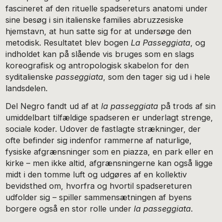
fascineret af den rituelle spadsereturs anatomi under
sine besøg i sin italienske families abruzzesiske
hjemstavn, at hun satte sig for at undersøge den
metodisk. Resultatet blev bogen
La Passeggiata
, og
indholdet kan på slående vis bruges som en slags
koreografisk og antropologisk skabelon for den
syditalienske
passeggiata
, som den tager sig ud i hele
landsdelen.
Del Negro fandt ud af at
la passeggiata
på trods af sin
umiddelbart tilfældige spadseren er underlagt strenge,
sociale koder. Udover de fastlagte strækninger, der
ofte befinder sig indenfor rammerne af naturlige,
fysiske afgrænsninger som en piazza, en park eller en
kirke – men ikke altid, afgrænsningerne kan også ligge
midt i den tomme luft og udgøres af en kollektiv
bevidsthed om, hvorfra og hvortil spadsereturen
udfolder sig – spiller sammensætningen af byens
borgere også en stor rolle under
la passeggiata
.