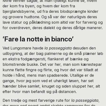
Mine venner sagde, at man tydeligt kunne se, hvem
der kom fra byen, og hvem der kom fra
bjerglandsbyerne, ud fra deres blodsprængte kinder
og grovere hudtone. Og så var der naturligvis deres
lave statur og påklædning som altid var for farverig og
for overdreven, deres dialekt og deres dårlige manerer.
’Fare la notte in bianco’
Ved Lungomare havde
la passeggiata
desuden den
udbygning, at der bag palmerne og de små plæner løb
en ekstra fodgængersti, flankeret af bænke og
blomstrende buske. Det var her, man som kærestepar
kunne flette fingre og flirte, og hvor det var tilladt at
holde i hånd, mens man spadserede. Utallige er de
gange, hvor jeg som ved et uhørligt løsen, har set
hænder blive samlet, knuget og siden sluppet her, alt
efter hvor man befandt sig på distancen.
Den tredje og mest farverige rute for
la passeggiata
,
der mere end noget andet skabte rammerne for de