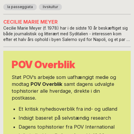
la passeggiata
livskultur
CECILIE MARIE MEYER
Cecilie Marie Meyer (f. 1978) har i de sidste 10 år beskæftiget sig
både journalistisk og litterært med Syditalien - interessen kom
efter et halv års ophold i byen Salerno syd for Napoli, og et par år
på byens universitet fulgte. Hun er uddannet cand mag. i italiensk
og er selvlært skribent, der især interesserer sig for at formidle
den syditalienske kulturs mange facetter. Det har hun især gjort i
POV Overblik
bøgerne Turen Går Til Sardinien, Turen Går Til Sicilien og senest i
Turen Går Til Napoli og Syditalien, hvor hun især har lagt vægt på
mødet mellem den rejsende, de lokale og landskabet. Derudover
Støt POV’s arbejde som uafhængigt medie og
skriver hun løbende om italiensk gastronomi til Gastro og om
modtag
POV Overblik
samt dagens udvalgte
landets mange rejsedestinationer for Politiken og Berlingske -
tophistorier alle hverdage, direkte i din
både de oplagte og mere hemmelige. Men hvad der ligger hendes
hjerte nærmest er de anderledes historier fra det syditalienske
postkasse.
univers, der omhandler mennesket i landskabet, og omvendt.
Hvilke aftryk er det vi sætter på vores vej og i hinanden, og
Et kritisk nyhedsoverblik fra ind- og udland
hvorfor er der særlige steder på jorden, hvor vores forhold til den
Indsigt baseret på selvstændig research
bliver særligt tydelige? Cecilie skriver i et billedrigt sprog, elsker
emner om det groteske og urovækkende, og har en særlig evne
Dagens tophistorier fra POV International
til at fange essencen i en historie - at finde det mange gange