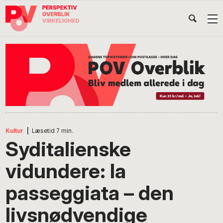
Gå
Skip
Gå
Head
direkte
til
direkte
til
indhold
til
Højr
primær
footer
Søg
på
navigation
POV
International
Kultur
|
Læsetid
7
min.
Syditalienske
vidundere: la
passeggiata – den
livsnødvendige