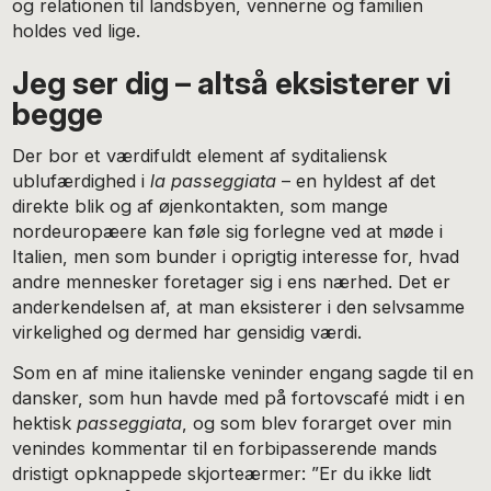
og relationen til landsbyen, vennerne og familien
holdes ved lige.
Jeg ser dig – altså eksisterer vi
begge
Der bor et værdifuldt element af syditaliensk
ublufærdighed i
la passeggiata
– en hyldest af det
direkte blik og af øjenkontakten, som mange
nordeuropæere kan føle sig forlegne ved at møde i
Italien, men som bunder i oprigtig interesse for, hvad
andre mennesker foretager sig i ens nærhed. Det er
anderkendelsen af, at man eksisterer i den selvsamme
virkelighed og dermed har gensidig værdi.
Som en af mine italienske veninder engang sagde til en
dansker, som hun havde med på fortovscafé midt i en
hektisk
passeggiata
, og som blev forarget over min
venindes kommentar til en forbipasserende mands
dristigt opknappede skjorteærmer: ”Er du ikke lidt