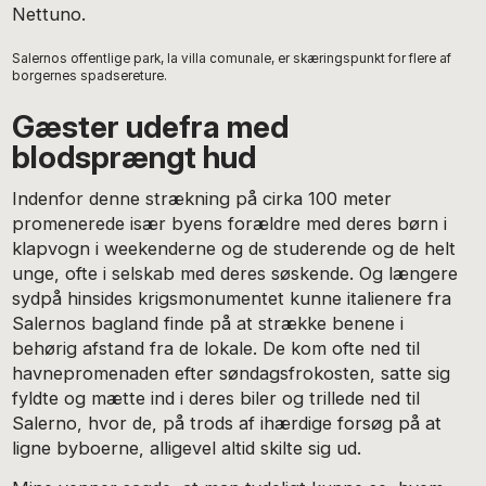
Nettuno.
Salernos offentlige park, la villa comunale, er skæringspunkt for flere af
borgernes spadsereture.
Gæster udefra med
blodsprængt hud
Indenfor denne strækning på cirka 100 meter
promenerede især byens forældre med deres børn i
klapvogn i weekenderne og de studerende og de helt
unge, ofte i selskab med deres søskende. Og længere
sydpå hinsides krigsmonumentet kunne italienere fra
Salernos bagland finde på at strække benene i
behørig afstand fra de lokale. De kom ofte ned til
havnepromenaden efter søndagsfrokosten, satte sig
fyldte og mætte ind i deres biler og trillede ned til
Salerno, hvor de, på trods af ihærdige forsøg på at
ligne byboerne, alligevel altid skilte sig ud.