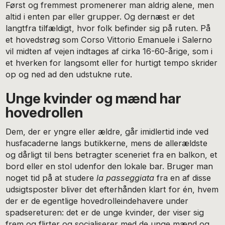
Først og fremmest promenerer man aldrig alene, men
altid i enten par eller grupper. Og dernæst er det
langtfra tilfældigt, hvor folk befinder sig på ruten. På
et hovedstrøg som Corso Vittorio Emanuele i Salerno
vil midten af vejen indtages af cirka 16-60-årige, som i
et hverken for langsomt eller for hurtigt tempo skrider
op og ned ad den udstukne rute.
Unge kvinder og mænd har
hovedrollen
Dem, der er yngre eller ældre, går imidlertid inde ved
husfacaderne langs butikkerne, mens de allerældste
og dårligt til bens betragter sceneriet fra en balkon, et
bord eller en stol udenfor den lokale bar. Bruger man
noget tid på at studere
la passeggiata
fra en af disse
udsigtsposter bliver det efterhånden klart for én, hvem
der er de egentlige hovedrolleindehavere under
spadsereturen: det er de unge kvinder, der viser sig
frem og flirter og socialiserer med de unge mænd og