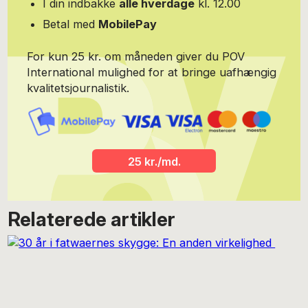
I din indbakke
alle hverdage
kl. 12.00
ellers så undseelige element, der ved sin eksponering krystalklart
spejler det store, brølende billede. Cecilie bor København og
Betal med
MobilePay
nyder at skrive om sin hjemby - foruden Samsø og Berlin, der
som få europæiske storbyer matcher Italiens mange lag af levet
For kun 25 kr. om måneden giver du POV
tid. Du kan læse mere på hendes hjemmeside:
http://ceciliemariemeyer.dk
International mulighed for at bringe uafhængig
kvalitetsjournalistik.
25 kr./md.
Relaterede artikler