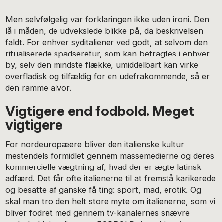
Men selvfølgelig var forklaringen ikke uden ironi. Den
lå i måden, de udvekslede blikke på, da beskrivelsen
faldt. For enhver syditaliener ved godt, at selvom den
ritualiserede spadseretur, som kan betragtes i enhver
by, selv den mindste flække, umiddelbart kan virke
overfladisk og tilfældig for en udefrakommende, så er
den ramme alvor.
Vigtigere end fodbold. Meget
vigtigere
For nordeuropæere bliver den italienske kultur
mestendels formidlet gennem massemedierne og deres
kommercielle vægtning af, hvad der er ægte latinsk
adfærd. Det får ofte italienerne til at fremstå karikerede
og besatte af ganske få ting: sport, mad, erotik. Og
skal man tro den helt store myte om italienerne, som vi
bliver fodret med gennem tv-kanalernes snævre