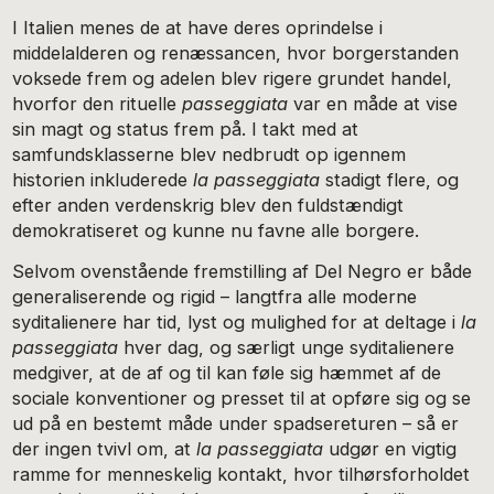
I Italien menes de at have deres oprindelse i
middelalderen og renæssancen, hvor borgerstanden
voksede frem og adelen blev rigere grundet handel,
hvorfor den rituelle
passeggiata
var en måde at vise
sin magt og status frem på. I takt med at
samfundsklasserne blev nedbrudt op igennem
historien inkluderede
la passeggiata
stadigt flere, og
efter anden verdenskrig blev den fuldstændigt
demokratiseret og kunne nu favne alle borgere.
Selvom ovenstående fremstilling af Del Negro er både
generaliserende og rigid – langtfra alle moderne
syditalienere har tid, lyst og mulighed for at deltage i
la
passeggiata
hver dag, og særligt unge syditalienere
medgiver, at de af og til kan føle sig hæmmet af de
sociale konventioner og presset til at opføre sig og se
ud på en bestemt måde under spadsereturen – så er
der ingen tvivl om, at
la passeggiata
udgør en vigtig
ramme for menneskelig kontakt, hvor tilhørsforholdet