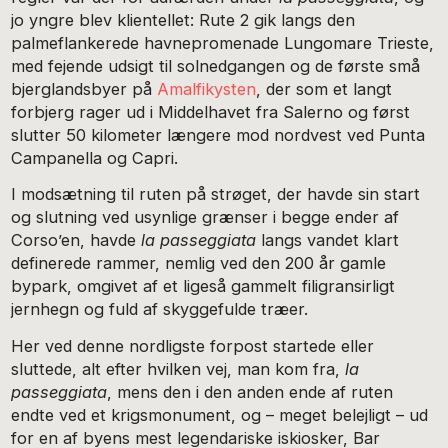
jo yngre blev klientellet: Rute 2 gik langs den
palmeflankerede havnepromenade Lungomare Trieste,
med fejende udsigt til solnedgangen og de første små
bjerglandsbyer på
Amalfikysten
, der som et langt
forbjerg rager ud i Middelhavet fra Salerno og først
slutter 50 kilometer længere mod nordvest ved Punta
Campanella og Capri.
I modsætning til ruten på strøget, der havde sin start
og slutning ved usynlige grænser i begge ender af
Corso’en, havde
la passeggiata
langs vandet klart
definerede rammer, nemlig ved den 200 år gamle
bypark, omgivet af et ligeså gammelt filigransirligt
jernhegn og fuld af skyggefulde træer.
Her ved denne nordligste forpost startede eller
sluttede, alt efter hvilken vej, man kom fra,
la
passeggiata
, mens den i den anden ende af ruten
endte ved et krigsmonument, og – meget belejligt – ud
for en af byens mest legendariske iskiosker, Bar