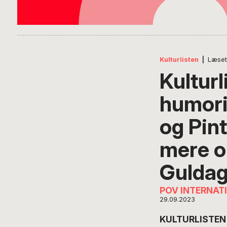
Kulturlisten
|
Læset
Kulturl
humori
og Pint
mere o
Guldag
POV INTERNAT
29.09.2023
KULTURLISTEN –