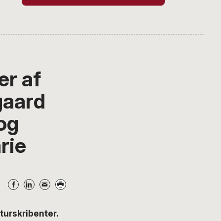
er af
gaard
og
rie
turskribenter.