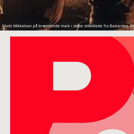
Mads Mikkelsen på brændende mark i dette stillbillede fra Bastarden. P