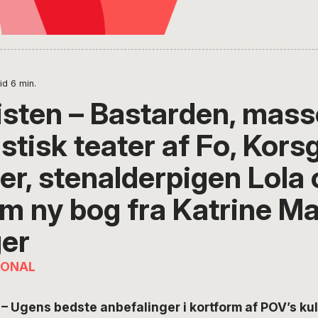
id
6
min.
isten – Bastarden, mass
stisk teater af Fo, Kors
er, stenalderpigen Lola 
m ny bog fra Katrine Ma
er
IONAL
 Ugens bedste anbefalinger i kortform af POV’s kul