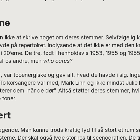
ne
n ikke at skrive noget om deres stemmer. Selvfølgelig
de på repertoiret. Indlysende at det ikke er med den k
 20’erne. De tre, født i henholdsvis 1953, 1955 og 1955,
af os andre, men
who cares
?
 var topenergiske og gav alt, hvad de havde i sig. Ing
To korsangere var med, Mark Linn og ikke mindst Julie 
terer dem, når de dør”. Altså støtter deres stemmer, hvi
e toner.
ert
gende. Man kunne trods kraftig lyd til så stort et rum 
sterne. Der skal også lyde stor ros til scenografien. De t