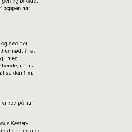
ngen og bifaldet
f poppen har
 og nød det
hen nødt til at
lgi, men
de hende, mens
t se den film.
vi bod på nu!”
anus Køster-
 Og det er en god