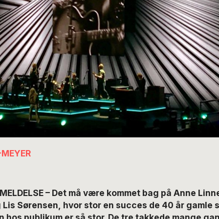
-MEYER
MELDELSE – Det må være kommet bag på Anne Linne
Lis Sørensen, hvor stor en succes de 40 år gamle s
n hos publikum er så stor. De tre takkede mange ga