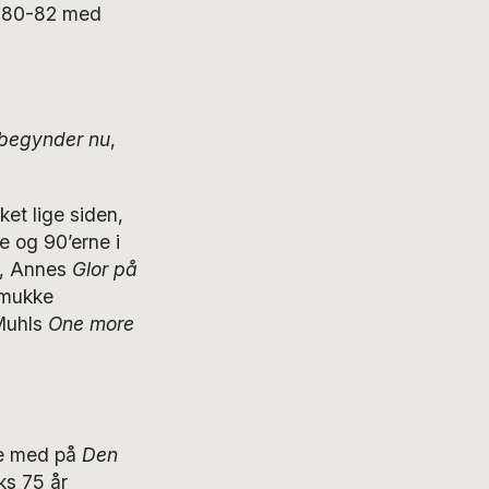
1980-82 med
 begynder nu
,
ket lige siden,
 og 90’erne i
s, Annes
Glor på
smukke
 Muhls
One more
re med på
Den
ks 75 år