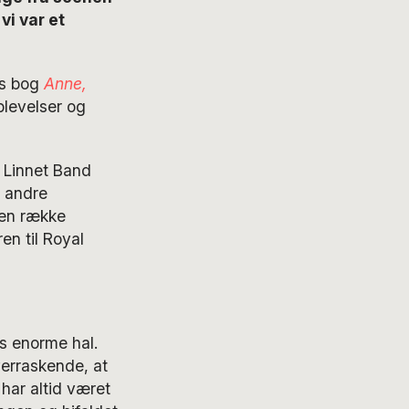
vi var et
ns bog
Anne,
plevelser og
 Linnet Band
d andre
 en række
en til Royal
s enorme hal.
verraskende, at
har altid været