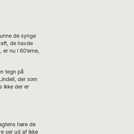
 kunne de synge
raft, de havde
 er nu i 60’erne,
en tegn på
Lindell, der som
s ikke der er
sagtens høre de
re ser ud af ikke