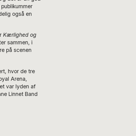
00 publikummer
ndelig også en
er
Kærlighed og
lter sammen, i
tre på scenen
t, hvor de tre
oyal Arena,
t var lyden af
Anne Linnet Band