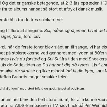
! Og det er ganske betagende, at 2-3 års optræden i 
fra to albums har sat så stort et aftryk i dansk musik.
rste hits fra de tres solokarrierer.
ng til flere af sangene:
Sol, måne og stjerner
,
Livet det
siger, fordi
, fordi osv.
l, når de første toner blev slået an til sange, vi har els
set på stolerækkerne ved genhøret med lyden af 80’erne
annes
Hvis du forstod
og
Sui Sui
fra tiden med Sneaker
uis de Sade-tiden og
Du har sat dig på tværs.
Lis fik 
ne øjne de skal se
og ikke mindst
Ind til dig igen
, Lars
 Steffen Brandts meget smukke tekst.
 til dig igen” med stort bifald og godt hjulpet af publikum.
ranummer blev den helt store triumf, for alle kunne væ
 jeg
fra AIDS-kampagnen i TV, sjovt nok på Per Wennic