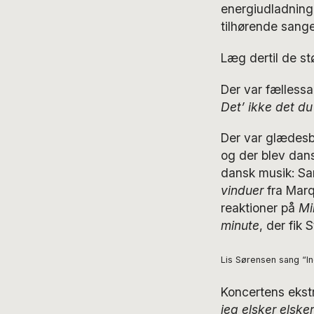
energiudladning
tilhørende sange 
Læg dertil de stø
Der var fællessa
Det’ ikke det du 
Der var glædesbrø
og der blev dan
dansk musik: S
vinduer
fra Marq
reaktioner på
Mi
minute
, der fik
Lis Sørensen sang “Ind
Koncertens ekst
jeg elsker elsker