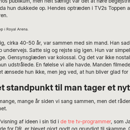
hos publikum, men helt særligt var det at høre begejstri
n, da hun dukkede op. Hendes optræden i TV2s Toppen a
ren.
op i Royal Arena.
ig, cirka 40-50 år, var sammen med sin mand. Han sad
p undervejs. Satte sig og rejste sig igen. Hun var simpelt
ge. Gensynsglæden var kolossal. Og det var ikke nosta
n udstrålede. En følelse vi alle havde. Manden filme
 ænsede hun ikke, men jeg ved, at hun bliver glad for a
t standpunkt til man tager et nyt
mange, mange år siden vi sang sammen, men det råder 
et.
isning af ideen i sin tid i
de tre tv-programmer
, som J
 for DR, er blevet gjort godt og grundigt til skamme.