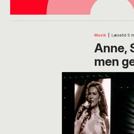
Musik
|
Læsetid
5
m
Anne, S
men g