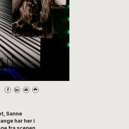
t, Sanne
ange har her i
nge fra scenen