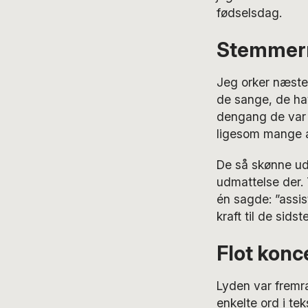
fødselsdag.
Stemmer
Jeg orker næste
de sange, de hav
dengang de var i
ligesom mange 
De så skønne ud,
udmattelse der. 
én sagde: ”assis
kraft til de sidst
Flot konc
Lyden var fremra
enkelte ord i tek