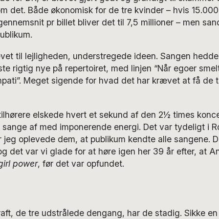
 om det. Både økonomisk for de tre kvinder – hvis 15.0
gennemsnit pr billet bliver det til 7,5 millioner – men sa
publikum.
evet til lejligheden, understregede ideen. Sangen hedd
ste rigtig nye på repertoiret, med linjen “Når egoer sme
pati”. Meget sigende for hvad det har krævet at få de 
ilhørere elskede hvert et sekund af den 2½ times koncer
 sange af med imponerende energi. Det var tydeligt i R
 jeg oplevede dem, at publikum kendte alle sangene. De
 det var vi glade for at høre igen her 39 år efter, at 
girl power
, før det var opfundet.
aft, de tre udstrålede dengang, har de stadig. Sikke en