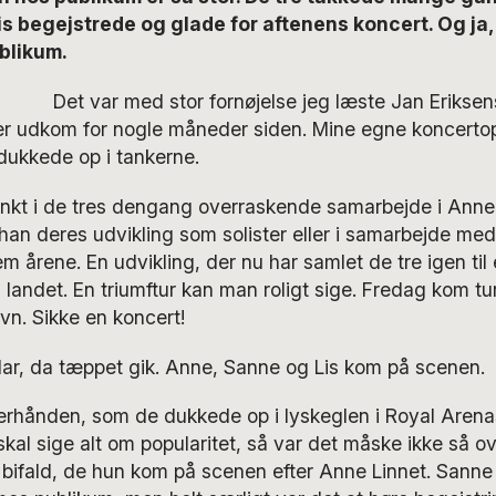
is begejstrede og glade for aftenens koncert. Og ja, 
blikum.
D
et var med stor fornøjelse jeg læste Jan Erikse
er udkom for nogle måneder siden. Mine egne koncerto
dukkede op i tankerne.
t i de tres dengang overraskende samarbejde i Anne
han deres udvikling som solister eller i samarbejde me
 årene. En udvikling, der nu har samlet de tre igen til
 landet. En triumftur kan man roligt sige. Fredag kom tur
n. Sikke en koncert!
lar, da tæppet gik. Anne, Sanne og Lis kom på scenen.
terhånden, som de dukkede op i lyskeglen i Royal Arena
kal sige alt om popularitet, så var det måske ikke så o
 bifald, de hun kom på scenen efter Anne Linnet. Sanne 