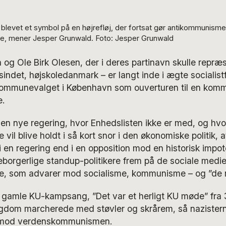
blevet et symbol på en højrefløj, der fortsat gør antikommunismen 
ede, mener Jesper Grunwald. Foto: Jesper Grunwald
og Ole Birk Olesen, der i deres partinavn skulle repræ
risindet, højskoledanmark – er langt inde i ægte socialis
kommunevalget i København som ouverturen til en komm
.
den nye regering, hvor Enhedslisten ikke er med, og hvo
e vil blive holdt i så kort snor i den økonomiske politik, a
i en regering end i en opposition mod en historisk impote
borgerlige standup-politikere frem på de sociale medier
ere, som advarer mod socialisme, kommunisme – og ”de r
gamle KU-kampsang, ”Det var et herligt KU møde” fra 
gdom marcherede med støvler og skrårem, så nazisterne
 mod verdenskommunismen.