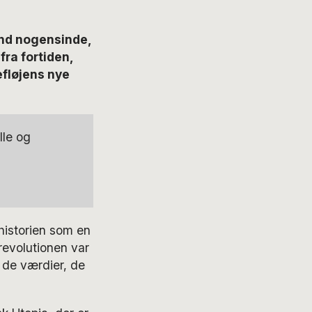
nd nogensinde,
fra fortiden,
efløjens nye
lle og
 historien som en
evolutionen var
l de værdier, de