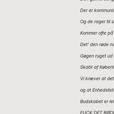
Der er kommunis
Og de rager til s
Kommer ofte på ”
Det’ den røde n
Gøgen ruget ud 
Skabt af Københa
Vi kræver at de
og at Enhedslist
Budskabet er let
FUCK DET RØD