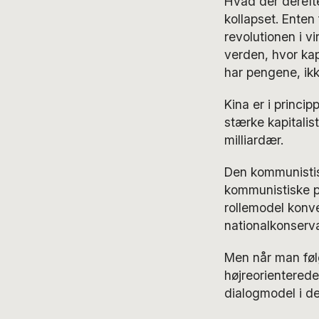
Hvad der derefte
kollapset. Enten 
revolutionen i v
verden, hvor kap
har pengene, ik
Kina er i princi
stærke kapitalis
milliardær.
Den kommunistis
kommunistiske 
rollemodel konver
nationalkonservat
Men når man føl
højreorienterede
dialogmodel i d