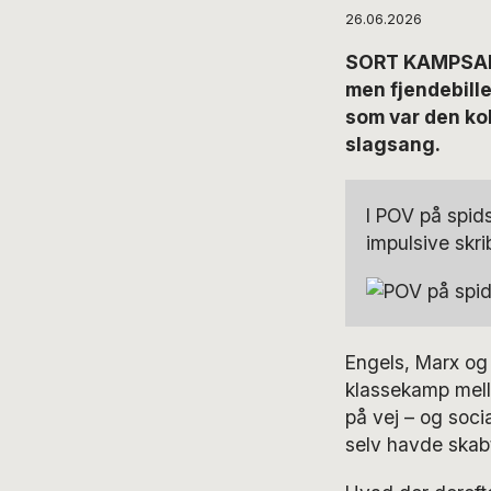
26.06.2026
SORT KAMPSANG
men fjendebille
som var den kol
slagsang.
I POV på spid
impulsive skri
Engels, Marx og 
klassekamp mell
på vej – og soci
selv havde skab