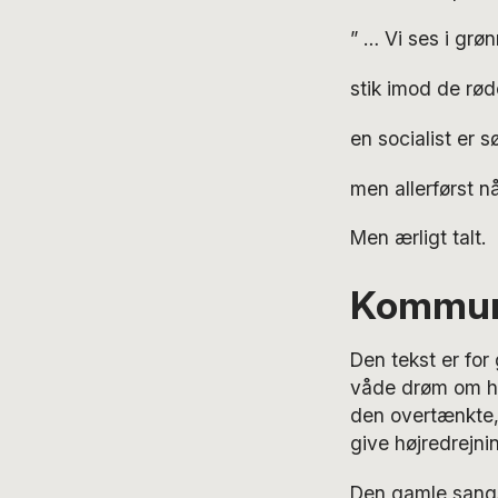
” … Vi ses i grø
stik imod de rø
en socialist er s
men allerførst n
Men ærligt talt.
Kommuni
Den tekst er for
våde drøm om høj
den overtænkte, 
give højredrejnin
Den gamle sangsk