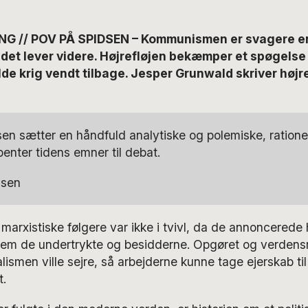
 // POV PÅ SPIDSEN – Kommunismen er svagere e
det lever videre. Højrefløjen bekæmper et spøgelse 
de krig vendt tilbage. Jesper Grunwald skriver højr
sen sætter en håndfuld analytiske og polemiske, ratione
benter tidens emner til debat.
marxistiske følgere var ikke i tvivl, da de annoncerede
em de undertrykte og besidderne. Opgøret og verdensr
alismen ville sejre, så arbejderne kunne tage ejerskab ti
t.