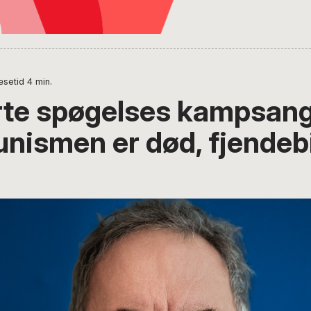
æsetid
4
min.
rte spøgelses kampsang
ismen er død, fjendebi