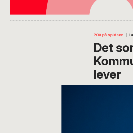
POV på spidsen
|
L
Det so
Kommun
lever