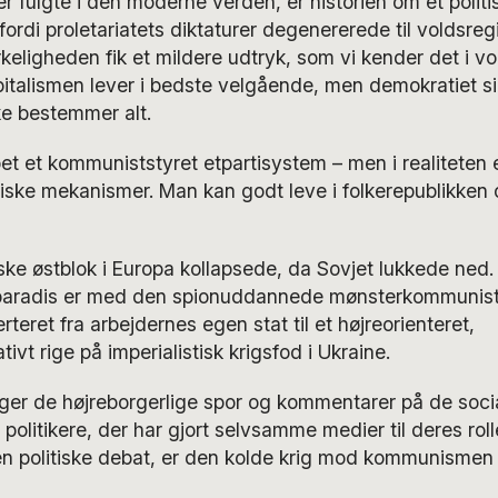
r fulgte i den moderne verden, er historien om et politis
fordi proletariatets diktaturer degenererede til voldsregi
irkeligheden fik et mildere udtryk, som vi kender det i v
italismen lever i bedste velgående, men demokratiet sik
ke bestemmer alt.
ppet et kommuniststyret etpartisystem – men i realitete
tiske mekanismer. Man kan godt leve i folkerepublikken
ke østblok i Europa kollapsede, da Sovjet lukkede ne
paradis er med den spionuddannede mønsterkommunist
teret fra arbejdernes egen stat til et højreorienteret,
ivt rige på imperialistisk krigsfod i Ukraine.
ger de højreborgerlige spor og kommentarer på de soci
 politikere, der har gjort selvsamme medier til deres rol
en politiske debat, er den kolde krig mod kommunismen