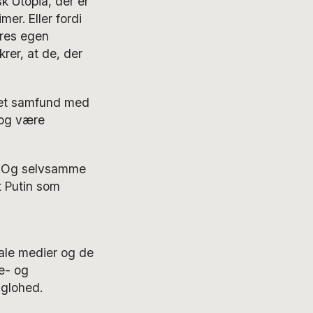
k Utopia, der er
mer. Eller fordi
ores egen
rer, at de, der
n et samfund med
 og være
d. Og selvsamme
 Putin som
ale medier og de
le- og
 glohed.