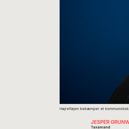
Højrefløjen bekæmper et kommunistisk s
JESPER GRUN
Taxamand