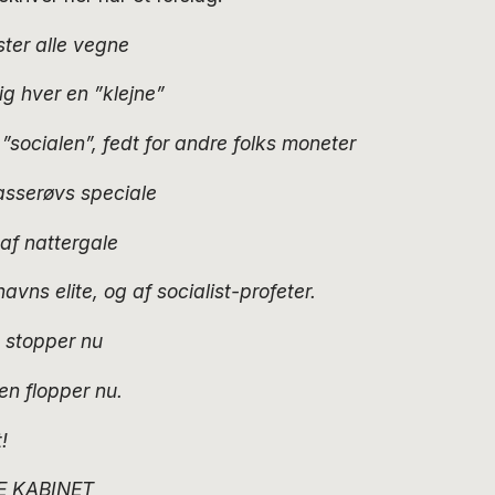
ter alle vegne
ig hver en ”klejne”
socialen”, fedt for andre folks moneter
asserøvs speciale
af nattergale
vns elite, og af socialist-profeter.
t stopper nu
en flopper nu.
!
E KABINET