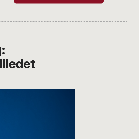
:
lledet