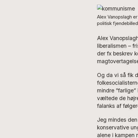
Alex Vanopslagh er 
politisk fjendebill
Alex Vanopslagh 
liberalismen – f
der fx beskrev 
magtovertagelse
Og da vi så fik 
folkesocialistern
mindre ”farlige” 
væltede de højre
falanks af følg
Jeg mindes den 
konservative un
alene i kampen