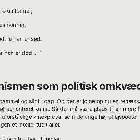
nne uniformer,
des normer,
ød, ja han er sød,
år han er død … ”
smen som politisk omkvæ
 gammel og slidt i dag. Og der er jo netop nu en renæs
reorienteret kunst. Så der må være plads til en mere f
uforståelige knækprosa, som de unge højrefløjspoeter 
gen et intellektuelt alibi.
river her har et forslag: