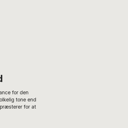
d
sance for den
olkelig tone end
præsterer for at