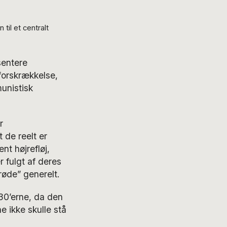
til et centralt
sentere
tforskrækkelse,
unistisk
r
t de reelt er
nt højrefløj,
 fulgt af deres
øde” generelt.
30’erne, da den
 ikke skulle stå