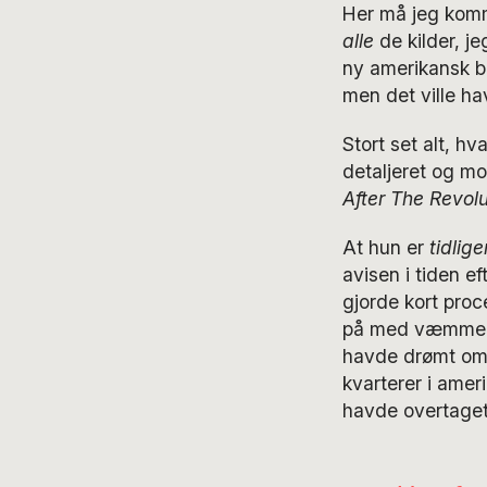
Her må jeg komme
alle
de kilder, je
ny amerikansk bo
men det ville h
Stort set alt, hv
detaljeret og mo
After The Revol
At hun er
tidlig
avisen i tiden e
gjorde kort proc
på med væmmelse
havde drømt om a
kvarterer i amer
havde overtaget