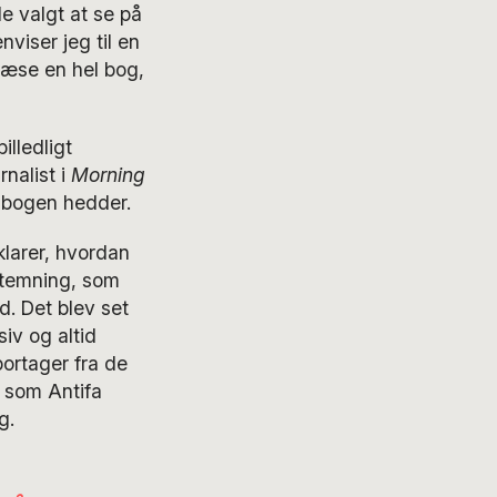
e valgt at se på
nviser jeg til en
 læse en hel bog,
illedligt
nalist i
Morning
 bogen hedder.
klarer, hvordan
 stemning, som
. Det blev set
iv og altid
portager fra de
, som Antifa
g.