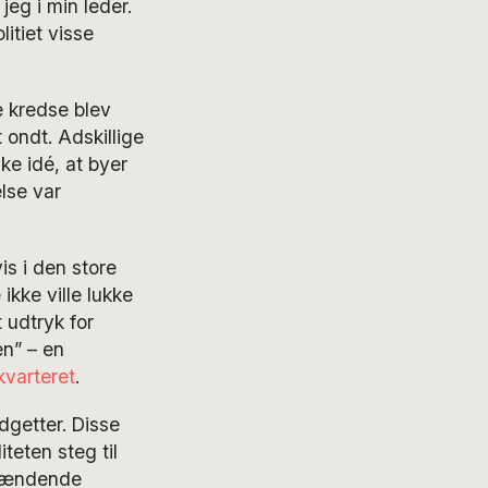
jeg i min leder.
litiet visse
de kredse blev
 ondt. Adskillige
ke idé, at byer
lse var
is i den store
ikke ville lukke
 udtryk for
n” – en
 kvarteret
.
dgetter. Disse
iteten steg til
”spændende