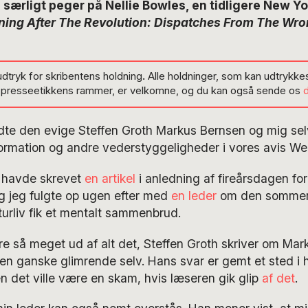
n særligt peger på Nellie Bowles, en tidligere New Y
ing After The Revolution: Dispatches From The Wro
udtryk for skribentens holdning
.
Alle holdninger, som kan udtrykkes
g presseetikkens rammer, er velkomne, og du kan også sende os
te den evige Steffen Groth Markus Bernsen og mig selv
nformation og andre vederstyggeligheder i vores avis W
 havde skrevet
en artikel
i anledning af fireårsdagen fo
g jeg fulgte op ugen efter med
en leder
om den sommer,
urliv fik et mentalt sammenbrud.
re så meget ud af alt det, Steffen Groth skriver om Ma
en ganske glimrende selv. Hans svar er gemt et sted i 
en det ville være en skam, hvis læseren gik glip
af det
.