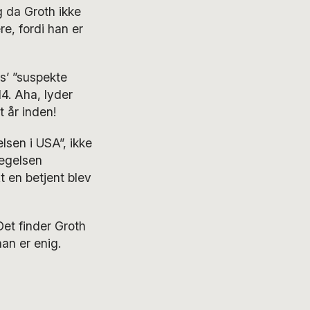
g da Groth ikke
re, fordi han er
rs’ ”suspekte
4. Aha, lyder
t år inden!
lsen i USA”, ikke
vægelsen
 en betjent blev
Det finder Groth
 han er enig.