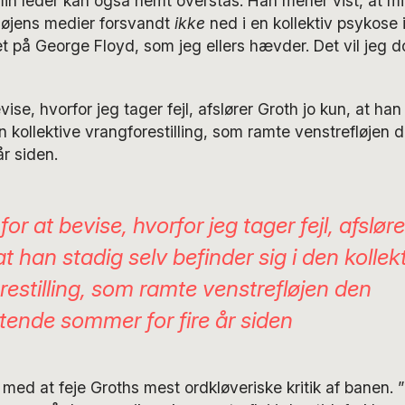
 min leder kan også nemt overstås. Han mener vist, at mi
fløjens medier forsvandt
ikke
ned i en kollektiv psykose
t på George Floyd, som jeg ellers hævder. Det vil jeg d
evise, hvorfor jeg tager fejl, afslører Groth jo kun, at han
en kollektive vrangforestilling, som ramte venstrefløjen
år siden.
 for at bevise, hvorfor jeg tager fejl, afslør
at han stadig selv befinder sig i den kollek
restilling, som ramte venstrefløjen den
tende sommer for fire år siden
ed at feje Groths mest ordkløveriske kritik af banen. 