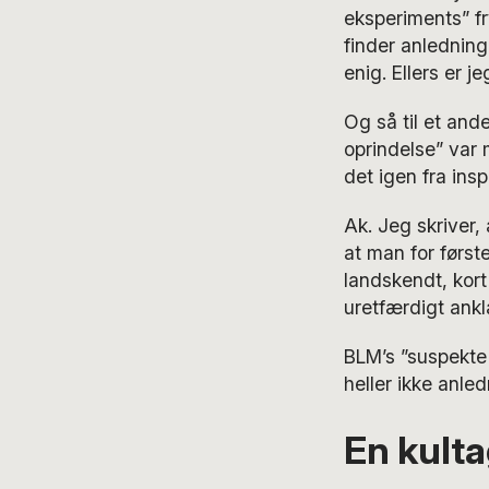
eksperiments” fr
finder anledninge
enig. Ellers er j
Og så til et and
oprindelse” var 
det igen fra ins
Ak. Jeg skriver,
at man for førs
landskendt, kor
uretfærdigt ankl
BLM’s ”suspekte 
heller ikke anled
En kult