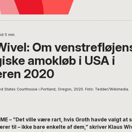
id
5
min.
Wivel: Om venstrefløjen
giske amokløb i USA i
ren 2020
ted States Courthouse i Portland, Oregon, 2020. Foto: Tedder/Wikimedia.
ME – ”Det ville være rart, hvis Groth havde valgt at 
rerer til – ikke bare enkelte af dem,” skriver Klaus Wi