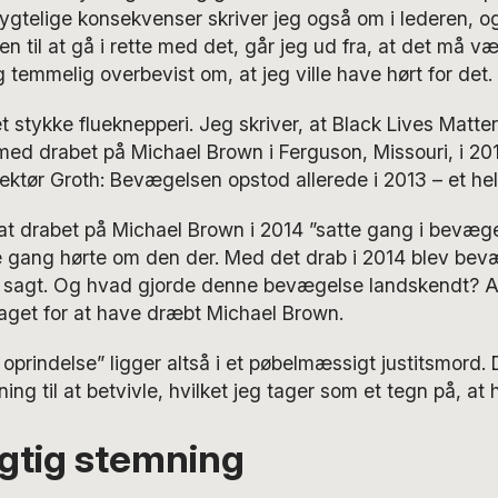
ygtelige konsekvenser skriver jeg også om i lederen, o
n til at gå i rette med det, går jeg ud fra, at det må væ
eg temmelig overbevist om, at jeg ville have hørt for det.
et stykke flueknepperi. Jeg skriver, at Black Lives Matte
med drabet på Michael Brown i Ferguson, Missouri, i 201
pektør Groth: Bevægelsen opstod allerede i 2013 – et hel
 at drabet på Michael Brown i 2014 ”satte gang i bevæge
te gang hørte om den der. Med det drab i 2014 blev be
t sagt. Og hvad gjorde denne bevægelse landskendt? At
aget for at have dræbt Michael Brown.
oprindelse” ligger altså i et pøbelmæssigt justitsmord. 
ning til at betvivle, hvilket jeg tager som et tegn på, at
agtig stemning