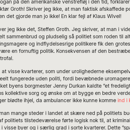
logan på den amerikanske venstrefløj i den tid, forklarer 
tør Groth! Skriver jeg ikke, at man faktisk afskaffede po
n det gjorde man jo ikke! En klar fejl af Klaus Wivel!
ver jeg ikke det, Steffen Groth. Jeg skriver, at man i vi
elt sammenbrud og pludselig så politiet som roden til alt
gsmagere og indflydelsesrige politikere fik den grotes
e være en fornuftig politik. Konsekvensen af den bestræbe
trofal.
il, at visse kvarterer, som under urolighederne eksempelv
reelt fungerede uden politi, fordi bevæbnede uromagere 
ilket byens borgmester Jenny Durkan kaldte ”et fredeligt
bs kollektive sorg og ønske om at bygge en bedre verde
er blødte ihjel, da ambulancer ikke kunne komme
ind i
man mange steder i landet at skære ned på politiets bu
politiets tilstedeværelse førte logisk nok til, at kriminal
r i visse byer og i særlig grad i sorte kvarterer. Dette 