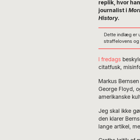
replik, hvor ha
journalist i
Morn
History
.
Dette indlæg er 
straffelovens o
I fredags
beskyld
citatfusk, misi
Markus Bernsen
George Floyd, o
amerikanske kult
Jeg skal ikke gø
den klarer Berns
lange artikel, m