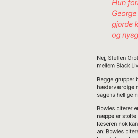
Hun fork
George 
gjorde 
og nysg
Nej, Steffen Gro
mellem Black Liv
Begge grupper b
hæderværdige mo
sagens hellige n
Bowles citerer 
næppe er stolte 
læseren nok kan 
an: Bowles citer