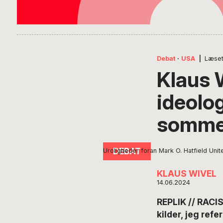
Debat
·
USA
|
Læset
Klaus 
ideolo
somme
Uroligheder foran Mark O. Hatfield Uni
KLAUS WIVEL
14.06.2024
REPLIK // RACIS
kilder, jeg refe