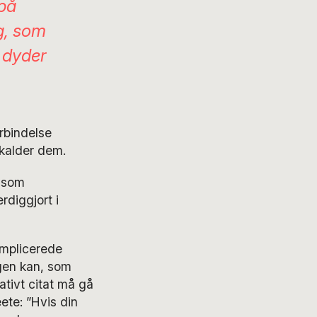
 på
g, som
 dyder
rbindelse
 kalder dem.
 som
diggjort i
implicerede
ogen kan, som
ativt citat må gå
ete: ”Hvis din