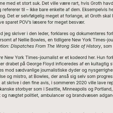
 med et stort suk. Det ville være rart, hvis Groth havd
g refererer til – ikke bare enkelte af dem. Eksempelvis he
g. Det er selvfølgelig meget at forlange, at Groth skal
ave sparet POV’s læsere for meget besvær.
ad jeg skriver i den leder, forklares og dokumenteres forb
rsomt af Nellie Bowles, en tidligere New York Times-jour
ution: Dispatches From The Wrong Side of History
, som
ere
New York Times-journalist er et kodeord her. Hun for
fter drabet på George Floyd inficeredes af en kultagtig
es mod sædvanlige journalistiske dyder og nysgerrighed
 og mistro, at Bowles, der anså sig selv som progress
t skrive i den fine avis, i sommeren 2020 ville lave re
ikanske storbyer som i Seattle, Minneapolis og Portland
 og nægtet politiet, ambulancer og brandvæsen adgan