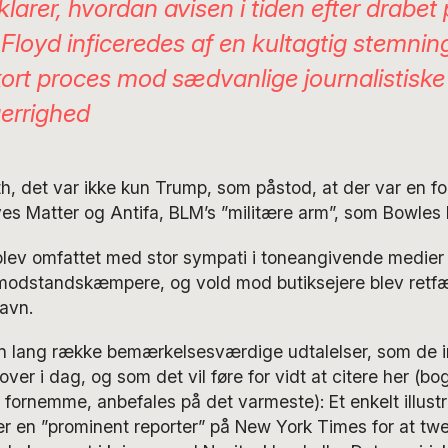
larer, hvordan avisen i tiden efter drabet
Floyd inficeredes af en kultagtig stemnin
kort proces mod sædvanlige journalistiske
errighed
th, det var ikke kun Trump, som påstod, at der var en fo
es Matter og Antifa, BLM’s ”militære arm”, som Bowles
lev omfattet med stor sympati i toneangivende medier
dstandskæmpere, og vold mod butiksejere blev retfær
avn.
en lang række bemærkelsesværdige udtalelser, som de 
over i dag, og som det vil føre for vidt at citere her (b
fornemme, anbefales på det varmeste): Et enkelt illustr
er en ”prominent reporter” på New York Times for at twe