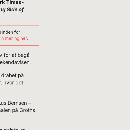
ork Times-
ng Side of
 inden for
din mening her
.
 for at begå
eekendavisen.
r drabet på
 hvor det
rkus Bernsen –
halen på Groths