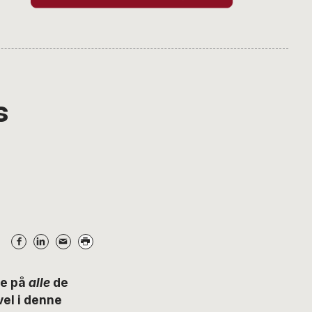
s
se på
alle
de
vel i denne