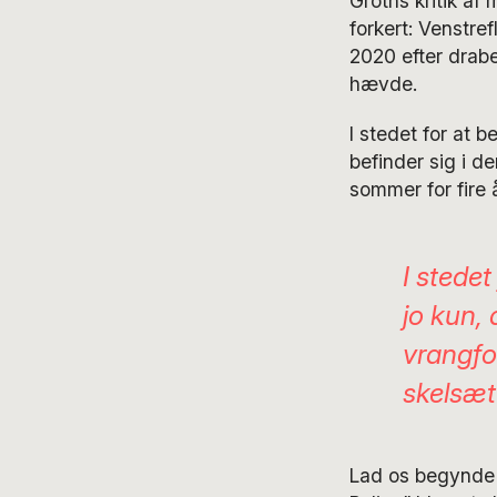
Groths kritik af
forkert: Venstre
2020 efter drabe
hævde.
I stedet for at b
befinder sig i d
sommer for fire 
I stedet
jo kun, 
vrangfo
skelsæt
Lad os begynde m