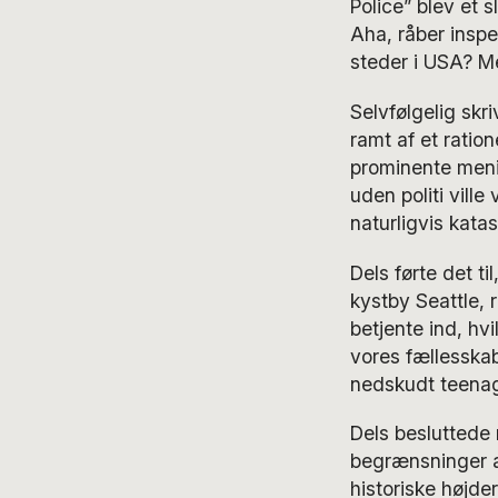
Police” blev et s
Aha, råber inspek
steder i USA? Me
Selvfølgelig skri
ramt af et ration
prominente menin
uden politi vill
naturligvis katas
Dels førte det t
kystby Seattle, 
betjente ind, hv
vores fællesska
nedskudt teenag
Dels besluttede 
begrænsninger af 
historiske højde