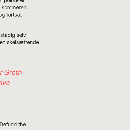
n pointe er
 i sommeren
og fortsat
 stadig selv
 den skelsættende
er Groth
tive
”Defund the