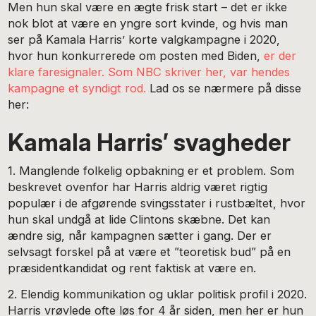
Men hun skal være en ægte frisk start – det er ikke
nok blot at være en yngre sort kvinde, og hvis man
ser på Kamala Harris’ korte valgkampagne i 2020,
hvor hun konkurrerede om posten med Biden,
er der
klare faresignaler. Som NBC skriver her, var hendes
kampagne et syndigt rod.
Lad os se nærmere på disse
her:
Kamala Harris’ svagheder
1. Manglende folkelig opbakning er et problem. Som
beskrevet ovenfor har Harris aldrig været rigtig
populær i de afgørende svingsstater i rustbæltet, hvor
hun skal undgå at lide Clintons skæbne. Det kan
ændre sig, når kampagnen sætter i gang. Der er
selvsagt forskel på at være et ”teoretisk bud” på en
præsidentkandidat og rent faktisk at være en.
2. Elendig kommunikation og uklar politisk profil i 2020.
Harris vrøvlede ofte løs for 4 år siden, men her er hun