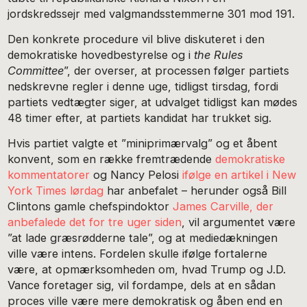
jordskredssejr med valgmandsstemmerne 301 mod 191.
Den konkrete procedure vil blive diskuteret i den
demokratiske hovedbestyrelse og i
the Rules
Committee
”, der overser, at processen følger partiets
nedskrevne regler i denne uge, tidligst tirsdag, fordi
partiets vedtægter siger, at udvalget tidligst kan mødes
48 timer efter, at partiets kandidat har trukket sig.
Hvis partiet valgte et ”miniprimærvalg” og et åbent
konvent, som en række fremtrædende
demokratiske
kommentatorer
og Nancy Pelosi
ifølge en artikel i New
York Times lørdag
har anbefalet – herunder også Bill
Clintons gamle chefspindoktor
James Carville, der
anbefalede det for tre uger siden
, vil argumentet være
”at lade græsrødderne tale”, og at mediedækningen
ville være intens. Fordelen skulle ifølge fortalerne
være, at opmærksomheden om, hvad Trump og J.D.
Vance foretager sig, vil fordampe, dels at en sådan
proces ville være mere demokratisk og åben end en