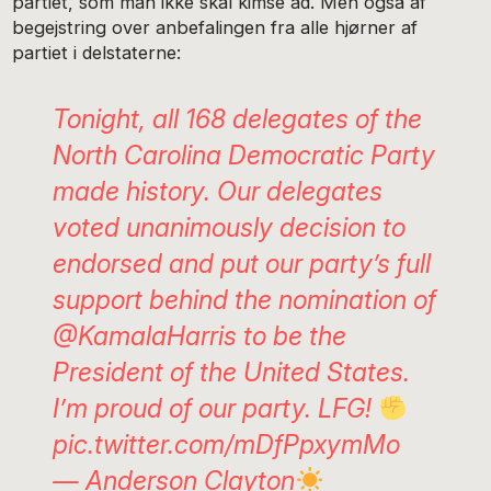
partiet, som man ikke skal kimse ad. Men også af
begejstring over anbefalingen fra alle hjørner af
partiet i delstaterne:
Tonight, all 168 delegates of the
North Carolina Democratic Party
made history. Our delegates
voted unanimously decision to
endorsed and put our party’s full
support behind the nomination of
@KamalaHarris
to be the
President of the United States.
I’m proud of our party. LFG!
pic.twitter.com/mDfPpxymMo
— Anderson Clayton