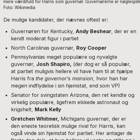
mere værdifuld for Harris som guvernør. Guvernørerne er nøglespille
Foto: Wikimedia
De mulige kandidater, der nævnes oftest er:
Guvernøren for Kentucky,
Andy Beshear
, der er en
kendt moderat figur i partiet
North Carolinas guvernør,
Roy Cooper
Pennsylvanias meget populære og nyvalgte
guvernør,
Josh Shapiro,
(der dog er så populær,
at partiet muligvis hellere vil have ham til at hjælpe
Harris fra
the governor’s mansion
, hvor han har
megen indflydelse i sin hjemstat, end som VP)
Senator for svingstaten Arizona, den ret kendte og
virkelig populære, ligefrem elskede astronaut og
krigshelt,
Mark Kelly
Gretchen Whitmer,
Michigans guvernør, der er
den eneste teoretisk mulige rival for Harris, kan
også vinde sin hjemstat for partiet. Her antager de