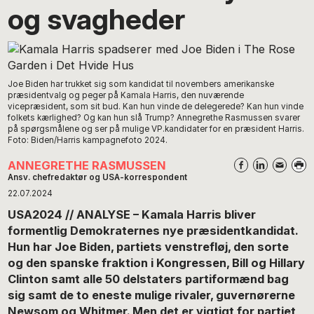
og svagheder
Joe Biden har trukket sig som kandidat til novembers amerikanske
præsidentvalg og peger på Kamala Harris, den nuværende
vicepræsident, som sit bud. Kan hun vinde de delegerede? Kan hun vinde
folkets kærlighed? Og kan hun slå Trump? Annegrethe Rasmussen svarer
på spørgsmålene og ser på mulige VP.kandidater for en præsident Harris.
Foto: Biden/Harris kampagnefoto 2024.
ANNEGRETHE RASMUSSEN
Ansv. chefredaktør og USA-korrespondent
22.07.2024
USA2024 // ANALYSE – Kamala Harris bliver
formentlig Demokraternes nye præsidentkandidat.
Hun har Joe Biden, partiets venstrefløj, den sorte
og den spanske fraktion i Kongressen, Bill og Hillary
Clinton samt alle 50 delstaters partiformænd bag
sig samt de to eneste mulige rivaler, guvernørerne
Newsom og Whitmer. Men det er vigtigt for partiet,