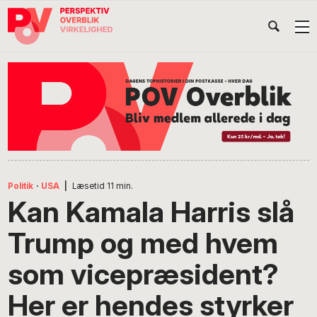
Gå
Skip
Gå
Head
direkte
til
direkte
til
indhold
til
Højr
primær
footer
Søg
på
navigation
POV
International
Politik
·
USA
|
Læsetid
11
min.
Kan Kamala Harris slå
Trump og med hvem
som vicepræsident?
Her er hendes styrker