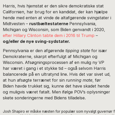
Harris, hvis hjemstat er den sikre demokratiske stat
Californien, har brug for en kandidat, der kan hjælpe
hende med enten at vinde de altafgørende svingstater i
Midtvesten –
rustbæltestaterne
Pennsylvania,
Michigan og Wisconsin, som Biden genvandt i 2020,
efter Hillary Clinton tabte dem i 2016 til Trump
–
og/eller de nye sving-sydstater.
Pennsylvania er den afgørende
tipping state
for især
Demokraterne, skarpt efterfulgt af Michigan og
Wisconsin. Afsøgningsprocessen af en mulig ny VP
har været i gang i et stykke tid – også selvom Harris
balancerede på en ultratynd line. Hvis det var sivet ud,
at hun afsøgte terrænet for sin
running mate
, før
Biden havde trukket sig, kunne det have skadet hende
og muligvis været fatalt. Men ifølge POV’s oplysninger
skete sonderingerne med Bidens tilladelse.
Josh Shapiro er måske næsten for populær som nyvalgt guvernør for 