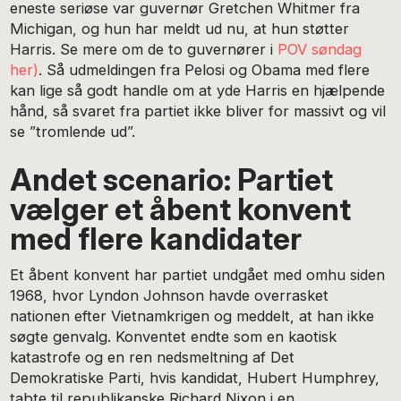
eneste seriøse var guvernør Gretchen Whitmer fra
Michigan, og hun har meldt ud nu, at hun støtter
Harris. Se mere om de to guvernører i
POV søndag
her)
. Så udmeldingen fra Pelosi og Obama med flere
kan lige så godt handle om at yde Harris en hjælpende
hånd, så svaret fra partiet ikke bliver for massivt og vil
se ”tromlende ud”.
Andet scenario: Partiet
vælger et åbent konvent
med flere kandidater
Et åbent konvent har partiet undgået med omhu siden
1968, hvor Lyndon Johnson havde overrasket
nationen efter Vietnamkrigen og meddelt, at han ikke
søgte genvalg. Konventet endte som en kaotisk
katastrofe og en ren nedsmeltning af Det
Demokratiske Parti, hvis kandidat, Hubert Humphrey,
tabte til republikanske Richard Nixon i en