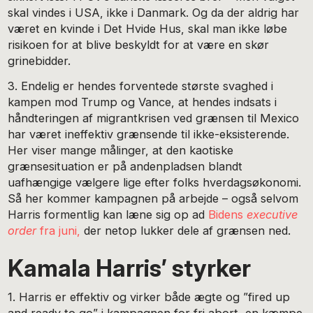
skal vindes i USA, ikke i Danmark. Og da der aldrig har
været en kvinde i Det Hvide Hus, skal man ikke løbe
risikoen for at blive beskyldt for at være en skør
grinebidder.
3. Endelig er hendes forventede største svaghed i
kampen mod Trump og Vance, at hendes indsats i
håndteringen af migrantkrisen ved grænsen til Mexico
har været ineffektiv grænsende til ikke-eksisterende.
Her viser mange målinger, at den kaotiske
grænsesituation er på andenpladsen blandt
uafhængige vælgere lige efter folks hverdagsøkonomi.
Så her kommer kampagnen på arbejde – også selvom
Harris formentlig kan læne sig op ad
Bidens
executive
order
fra juni,
der netop lukker dele af grænsen ned.
Kamala Harris’ styrker
1. Harris er effektiv og virker både ægte og ”fired up
and ready to go” i kampagnen for fri abort, en kæmpe