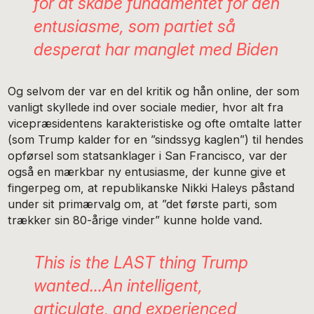
for at skabe fundamentet for den
entusiasme, som partiet så
desperat har manglet med Biden
Og selvom der var en del kritik og hån online, der som
vanligt skyllede ind over sociale medier, hvor alt fra
vicepræsidentens karakteristiske og ofte omtalte latter
(som Trump kalder for en ”sindssyg kaglen”) til hendes
opførsel som statsanklager i San Francisco, var der
også en mærkbar ny entusiasme, der kunne give et
fingerpeg om, at republikanske Nikki Haleys påstand
under sit primærvalg om, at ”det første parti, som
trækker sin 80-årige vinder” kunne holde vand.
This is the LAST thing Trump
wanted…An intelligent,
articulate, and experienced