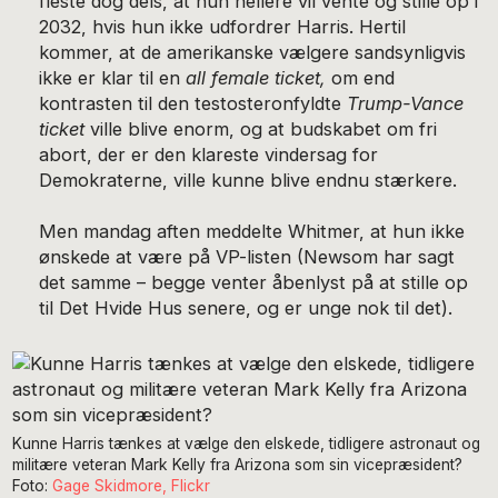
fleste dog dels, at hun hellere vil vente og stille op i
2032, hvis hun ikke udfordrer Harris. Hertil
kommer, at de amerikanske vælgere sandsynligvis
ikke er klar til en
all female ticket,
om end
kontrasten til den testosteronfyldte
Trump-Vance
ticket
ville blive enorm, og at budskabet om fri
abort, der er den klareste vindersag for
Demokraterne, ville kunne blive endnu stærkere.
Men mandag aften meddelte Whitmer, at hun ikke
ønskede at være på VP-listen (Newsom har sagt
det samme – begge venter åbenlyst på at stille op
til Det Hvide Hus senere, og er unge nok til det).
Kunne Harris tænkes at vælge den elskede, tidligere astronaut og
militære veteran Mark Kelly fra Arizona som sin vicepræsident?
Foto:
Gage Skidmore, Flickr