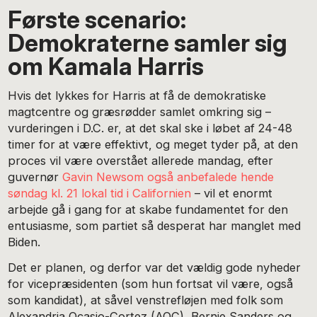
Første scenario:
Demokraterne samler sig
om Kamala Harris
Hvis det lykkes for Harris at få de demokratiske
magtcentre og græsrødder samlet omkring sig –
vurderingen i D.C. er, at det skal ske i løbet af 24-48
timer for at være effektivt, og meget tyder på, at den
proces vil være overstået allerede mandag, efter
guvernør
Gavin Newsom også anbefalede hende
søndag kl. 21 lokal tid i Californien
– vil et enormt
arbejde gå i gang for at skabe fundamentet for den
entusiasme, som partiet så desperat har manglet med
Biden.
Det er planen, og derfor var det vældig gode nyheder
for vicepræsidenten (som hun fortsat vil være, også
som kandidat), at såvel venstrefløjen med folk som
Alexandria Ocasio-Cortez (AOC), Bernie Sanders og