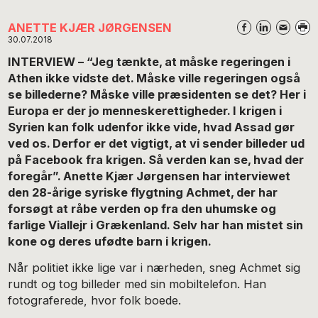
ANETTE KJÆR JØRGENSEN
30.07.2018
INTERVIEW – “Jeg tænkte, at måske regeringen i
Athen ikke vidste det. Måske ville regeringen også
se billederne? Måske ville præsidenten se det? Her i
Europa er der jo menneskerettigheder. I krigen i
Syrien kan folk udenfor ikke vide, hvad Assad gør
ved os. Derfor er det vigtigt, at vi sender billeder ud
på Facebook fra krigen. Så verden kan se, hvad der
foregår”. Anette Kjær Jørgensen har interviewet
den 28-årige syriske flygtning Achmet, der har
forsøgt at råbe verden op fra den uhumske og
farlige Viallejr i Grækenland. Selv har han mistet sin
kone og deres ufødte barn i krigen.
Når politiet ikke lige var i nærheden, sneg Achmet sig
rundt og tog billeder med sin mobiltelefon. Han
fotograferede, hvor folk boede.