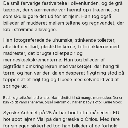
De små farverige festivaltelte i olivenlunden, og de grå
tæpper, der skærmende var hængt op i træerne, og
som skulle gøre det ud for et hjem. Han tog også
billeder af mudderet mellem teltene og regnvandet, der
løb i strømme allevegne.
Han fotograferede de uhumske, stinkende toiletter,
affaldet der flød, plastikflaskerne, foliobakkerne med
madrester, det brugte toiletpapir og
menneskeekskrementerne. Han tog billeder af
pigtråden omkring lejren med vasketøjet, der hang til
tørre, og han var der, da en desperat flygtning stod på
toppen af et højt tag og truede med selvmord ved at
springe ud.
Bad-, og toiletforhold er slet ikke indrettet til så mange mennesker. Der er
kun koldt vand i hanerne, også selvom du har en baby. Foto: Kerrie Moor.
Syriske Achmet på 28 år har boet otte måneder i EU
hot spot lejren Vial på den græske ø Chios. Med fare
for sin egen sikkerhed tog han billeder af de forhold,