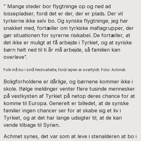
” Mange steder bor flygtninge op og ned ad
lossepladser, fordi det er der, der er plads. Der vil
tyrkerne ikke selv bo. Og syriske flygtninge, jeg har
snakket med, fortæller om tyrkiske mafiagrupper, der
gør situationen for syrerne risikabel. De fortæller, at
det ikke er muligt at få arbejde i Tyrkiet, og at syriske
børn helt ned til ti år må arbejde, så familien kan
overleve”.
Folk må bo i små festivaltelte, fordi lejren er overfyldt. Foto: Achmet.
Boligforholdene er dårlige, og børnene kommer ikke i
skole. Ifølge meldinger venter flere tusinde mennesker
på vestkysten af Tyrkiet på netop deres chance for at
komme til Europa. Generelt er billedet, at de syriske
familier ingen chancer ser for at skabe sig et liv i
Tyrkiet, og at det har lange udsigter til, at de kan
vende tilbage til Syrien.
Achmet synes, det var som at leve i stenalderen at bo i