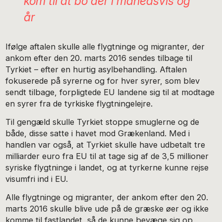
kom til at bo der i månedsvis og
år
Ifølge aftalen skulle alle flygtninge og migranter, der
ankom efter den 20. marts 2016 sendes tilbage til
Tyrkiet – efter en hurtig asylbehandling. Aftalen
fokuserede på syrerne og for hver syrer, som blev
sendt tilbage, forpligtede EU landene sig til at modtage
en syrer fra de tyrkiske flygtningelejre.
Til gengæld skulle Tyrkiet stoppe smuglerne og de
både, disse satte i havet mod Grækenland. Med i
handlen var også, at Tyrkiet skulle have udbetalt tre
milliarder euro fra EU til at tage sig af de 3,5 millioner
syriske flygtninge i landet, og at tyrkerne kunne rejse
visumfri ind i EU.
Alle flygtninge og migranter, der ankom efter den 20.
marts 2016 skulle blive ude på de græske øer og ikke
komme til fastlandet, så de kunne bevæge sig op