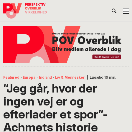
Gå
Skip
Gå
Head
direkte
til
direkte
til
indhold
til
Højr
primær
footer
Søg
på
navigation
POV
International
Featured
·
Europa
·
Indland
·
Liv & Mennesker
|
Læsetid
16
min.
“Jeg går, hvor der
ingen vej er og
efterlader et spor”-
Achmets historie