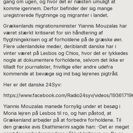
gang om ugen, og hvor det er næsten umuligt at
komme igennem. Derfor befinder der sig mange
uregistrerede flygtninge og migranter i landet.
Grækenlands migrationsminister Yiannis Mouzalas har
været stærkt kritiseret for sin håndtering af
flygtningekrisen og af forholdene på de græske øer.
Flere udenlandske medier, deriblandt danske har i
vinter været på Lesbos og Chios, hvor det er lykkedes
nogle at dokumentere forholdene, selvom det ikke er
tilladt for journalister, frivillige eller andre udefra
kommende at bevæge sig ind bag lejrenes pigtråd.
Her er det danske 24Syv:
https://www.facebook.com/Radio24syv/videos/1936171
Yiannis Mouzalas manede fornylig under et besøg i
Moria lejren på Lesbos til ro, og han påstod, at
Grækenland arbejder på at forbedre forholdene. Til
den græske avis Ekathimerini sagde han: -Det er meget