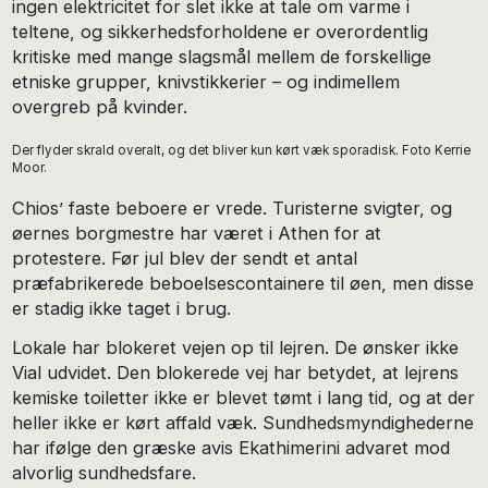
ingen elektricitet for slet ikke at tale om varme i
teltene, og sikkerhedsforholdene er overordentlig
kritiske med mange slagsmål mellem de forskellige
etniske grupper, knivstikkerier – og indimellem
overgreb på kvinder.
Der flyder skrald overalt, og det bliver kun kørt væk sporadisk. Foto Kerrie
Moor.
Chios’ faste beboere er vrede. Turisterne svigter, og
øernes borgmestre har været i Athen for at
protestere. Før jul blev der sendt et antal
præfabrikerede beboelsescontainere til øen, men disse
er stadig ikke taget i brug.
Lokale har blokeret vejen op til lejren. De ønsker ikke
Vial udvidet. Den blokerede vej har betydet, at lejrens
kemiske toiletter ikke er blevet tømt i lang tid, og at der
heller ikke er kørt affald væk. Sundhedsmyndighederne
har ifølge den græske avis Ekathimerini advaret mod
alvorlig sundhedsfare.