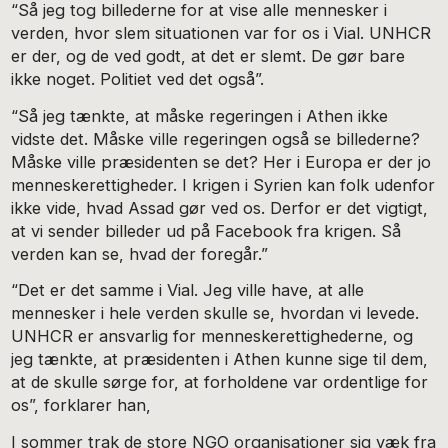
“Så jeg tog billederne for at vise alle mennesker i
verden, hvor slem situationen var for os i Vial. UNHCR
er der, og de ved godt, at det er slemt. De gør bare
ikke noget. Politiet ved det også”.
“Så jeg tænkte, at måske regeringen i Athen ikke
vidste det. Måske ville regeringen også se billederne?
Måske ville præsidenten se det? Her i Europa er der jo
menneskerettigheder. I krigen i Syrien kan folk udenfor
ikke vide, hvad Assad gør ved os. Derfor er det vigtigt,
at vi sender billeder ud på Facebook fra krigen. Så
verden kan se, hvad der foregår.”
“Det er det samme i Vial. Jeg ville have, at alle
mennesker i hele verden skulle se, hvordan vi levede.
UNHCR er ansvarlig for menneskerettighederne, og
jeg tænkte, at præsidenten i Athen kunne sige til dem,
at de skulle sørge for, at forholdene var ordentlige for
os”, forklarer han,
I sommer trak de store NGO organisationer sig væk fra