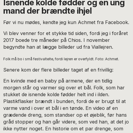
Isnende kolde fødder og en ung
mand der brændte ihjel
Før vi nu mødes, kendte jeg kun Achmet fra Facebook.
Vi blev venner for et stykke tid siden, fordi jeg i foråret
2017 boede tre måneder på Chios. I november
begyndte han at lægge billeder ud fra Viallejren.
Folk må bo i små festivaltelte, fordi lejren er overfyldt. Foto: Achmet.
Senere kom der flere billeder taget af en frivillig:
En kvinde med en baby på armene, der en tidlig
morgen står og varmer sig over et bål. Folk, som har
stukket de isnende kolde fødder helt ind i ilden.
Plastikflasker brændt i bunden, fordi de er brugt til at
varme vand i over et bål i en tønde. En video af en
grædende dreng, som standser op et øjeblik, før hans
gråd stopper og han går videre, som ved han, at det jo
ikke nytter noget. En historie om et par drenge, som