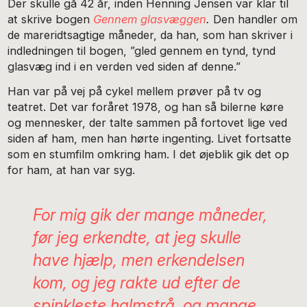
Der skulle gå 42 år, inden Henning Jensen var klar til
at skrive bogen
Gennem glasvæggen
.
Den handler om
de mareridtsagtige måneder, da han, som han skriver i
indledningen til bogen, ”gled gennem en tynd, tynd
glasvæg ind i en verden ved siden af denne.”
Han var på vej på cykel mellem prøver på tv og
teatret. Det var foråret 1978, og han så bilerne køre
og mennesker, der talte sammen på fortovet lige ved
siden af ham, men han hørte ingenting. Livet fortsatte
som en stumfilm omkring ham. I det øjeblik gik det op
for ham, at han var syg.
For mig gik der mange måneder,
før jeg erkendte, at jeg skulle
have hjælp, men erkendelsen
kom, og jeg rakte ud efter de
spinkleste halmstrå, og mange