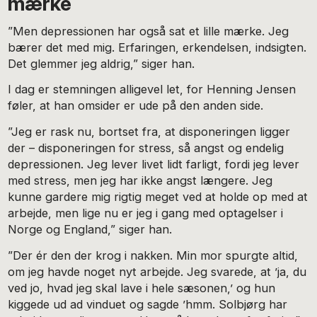
mærke
”Men depressionen har også sat et lille mærke. Jeg
bærer det med mig. Erfaringen, erkendelsen, indsigten.
Det glemmer jeg aldrig,” siger han.
I dag er stemningen alligevel let, for Henning Jensen
føler, at han omsider er ude på den anden side.
”Jeg er rask nu, bortset fra, at disponeringen ligger
der – disponeringen for stress, så angst og endelig
depressionen. Jeg lever livet lidt farligt, fordi jeg lever
med stress, men jeg har ikke angst længere. Jeg
kunne gardere mig rigtig meget ved at holde op med at
arbejde, men lige nu er jeg i gang med optagelser i
Norge og England,” siger han.
”Der ér den der krog i nakken. Min mor spurgte altid,
om jeg havde noget nyt arbejde. Jeg svarede, at ’ja, du
ved jo, hvad jeg skal lave i hele sæsonen,’ og hun
kiggede ud ad vinduet og sagde ’hmm. Solbjørg har