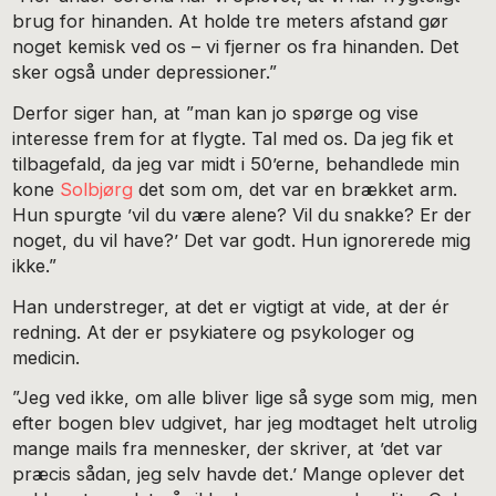
brug for hinanden. At holde tre meters afstand gør
noget kemisk ved os – vi fjerner os fra hinanden. Det
sker også under depressioner.”
Derfor siger han, at ”man kan jo spørge og vise
interesse frem for at flygte. Tal med os. Da jeg fik et
tilbagefald, da jeg var midt i 50’erne, behandlede min
kone
Solbjørg
det som om, det var en brækket arm.
Hun spurgte ’vil du være alene? Vil du snakke? Er der
noget, du vil have?’ Det var godt. Hun ignorerede mig
ikke.”
Han understreger, at det er vigtigt at vide, at der ér
redning. At der er psykiatere og psykologer og
medicin.
”Jeg ved ikke, om alle bliver lige så syge som mig, men
efter bogen blev udgivet, har jeg modtaget helt utrolig
mange mails fra mennesker, der skriver, at ’det var
præcis sådan, jeg selv havde det.’ Mange oplever det