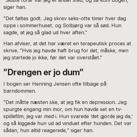
”Sidste forår var jeg et andet sted, og så kom bogen,”
siger han.
”Det føltes godt. Jeg skrev seks-otte timer hver dag
oppe i sommerhuset, og Solbjørg var så sød. Hun
sagde, at jeg så glad ud hver aften.”
Han afviser, at det har været en terapeutisk proces at
skrive. ”Hvis jeg havde haft brug for det, måske, men
jeg startede jo ikke, før det var overstået.”
”Drengen er jo dum”
I bogen ser Henning Jensen ofte tilbage på
barndommen.
”Det måtte næsten ske, at jeg fik en depression. Jeg
spurgte engang min mor, om hun havde set en tv-
spillefilm, jeg var med i. Hun svarede ’det gjorde jeg da,’
og så kiggede hun ud ad vinduet efter hunden. Det var
sådan, hun altid reagerede,” siger han.