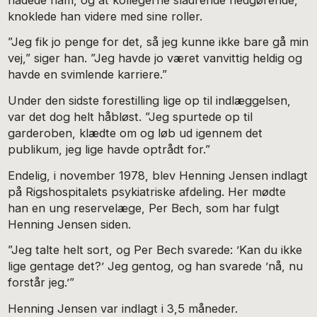
knoklede han videre med sine roller.
”Jeg fik jo penge for det, så jeg kunne ikke bare gå min
vej,” siger han. ”Jeg havde jo været vanvittig heldig og
havde en svimlende karriere.”
Under den sidste forestilling lige op til indlæggelsen,
var det dog helt håbløst. ”Jeg spurtede op til
garderoben, klædte om og løb ud igennem det
publikum, jeg lige havde optrådt for.”
Endelig, i november 1978, blev Henning Jensen indlagt
på Rigshospitalets psykiatriske afdeling. Her mødte
han en ung reservelæge, Per Bech, som har fulgt
Henning Jensen siden.
”Jeg talte helt sort, og Per Bech svarede: ’Kan du ikke
lige gentage det?’ Jeg gentog, og han svarede ’nå, nu
forstår jeg.’”
Henning Jensen var indlagt i 3,5 måneder.