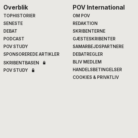
Footer
Overblik
POV International
TOPHISTORIER
OM POV
SENESTE
REDAKTION
DEBAT
SKRIBENTERNE
PODCAST
GÆSTESKRIBENTER
POV STUDY
SAMARBEJDSPARTNERE
SPONSOREREDE ARTIKLER
DEBATREGLER
BLIV MEDLEM
SKRIBENTBASEN
HANDELSBETINGELSER
POV STUDY
COOKIES & PRIVATLIV
Chefredaktion
Fagredaktion
Annegrethe Rasmussen
,
Nana Balle
, fødevarer og
ansv. chef- og
mad
erhvervsredaktør
Hans Henrik Fafner
, udland
Alexander Meinertz
, adm.
Bjarke Larsen
, politik
chefredaktør
Eddie Michel
, musik
Isabella Miehe-Renard
,
Jourhavende
litteratur