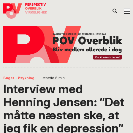
Gå
Skip
Gå
Head
direkte
til
direkte
til
indhold
til
Højr
primær
footer
Søg
på
navigation
POV
International
Bøger
·
Psykologi
|
Læsetid
8
min.
Interview med
Henning Jensen: ”Det
måtte næsten ske, at
jeg fik en depression”