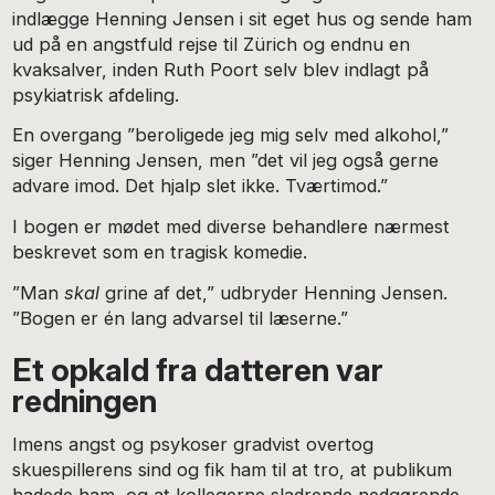
indlægge Henning Jensen i sit eget hus og sende ham
ud på en angstfuld rejse til Zürich og endnu en
kvaksalver, inden Ruth Poort selv blev indlagt på
psykiatrisk afdeling.
En overgang ”beroligede jeg mig selv med alkohol,”
siger Henning Jensen, men ”det vil jeg også gerne
advare imod. Det hjalp slet ikke. Tværtimod.”
I bogen er mødet med diverse behandlere nærmest
beskrevet som en tragisk komedie.
”Man
skal
grine af det,” udbryder Henning Jensen.
”Bogen er én lang advarsel til læserne.”
Et opkald fra datteren var
redningen
Imens angst og psykoser gradvist overtog
skuespillerens sind og fik ham til at tro, at publikum
hadede ham, og at kollegerne sladrende nedgørende,