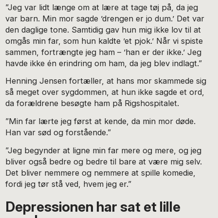
”Jeg var lidt længe om at lære at tage tøj på, da jeg
var barn. Min mor sagde ’drengen er jo dum.’ Det var
den daglige tone. Samtidig gav hun mig ikke lov til at
omgås min far, som hun kaldte ’et pjok.’ Når vi spiste
sammen, fortrængte jeg ham – ’han er der ikke.’ Jeg
havde ikke én erindring om ham, da jeg blev indlagt.”
Henning Jensen fortæller, at hans mor skammede sig
så meget over sygdommen, at hun ikke sagde et ord,
da forældrene besøgte ham på Rigshospitalet.
”Min far lærte jeg først at kende, da min mor døde.
Han var sød og forstående.”
”Jeg begynder at ligne min far mere og mere, og jeg
bliver også bedre og bedre til bare at være mig selv.
Det bliver nemmere og nemmere at spille komedie,
fordi jeg tør stå ved, hvem jeg er.”
Depressionen har sat et lille