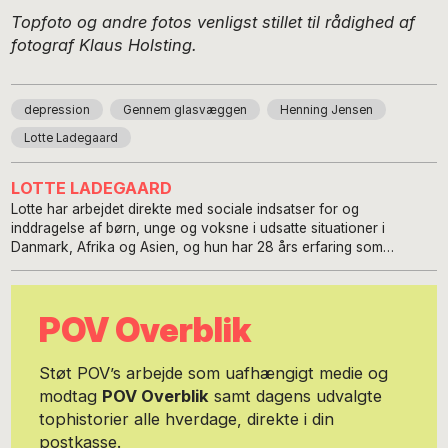
Topfoto og andre fotos venligst stillet til rådighed af
fotograf Klaus Holsting.
depression
Gennem glasvæggen
Henning Jensen
Lotte Ladegaard
LOTTE LADEGAARD
Lotte har arbejdet direkte med sociale indsatser for og
inddragelse af børn, unge og voksne i udsatte situationer i
Danmark, Afrika og Asien, og hun har 28 års erfaring som
journalist, kommunikatør og fotograf. Kontakt hende via
www.lotteladegaard.dk. Foto: Kim Dang Trong.
POV Overblik
Støt POV’s arbejde som uafhængigt medie og
modtag
POV Overblik
samt dagens udvalgte
tophistorier alle hverdage, direkte i din
postkasse.