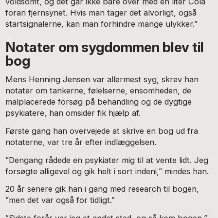
voldsomt, og det går ikke bare over med en liter Cola
foran fjernsynet. Hvis man tager det alvorligt, også
startsignalerne, kan man forhindre mange ulykker.”
Notater om sygdommen blev til
bog
Mens Henning Jensen var allermest syg, skrev han
notater om tankerne, følelserne, ensomheden, de
malplacerede forsøg på behandling og de dygtige
psykiatere, han omsider fik hjælp af.
Første gang han overvejede at skrive en bog ud fra
notaterne, var tre år efter indlæggelsen.
”Dengang rådede en psykiater mig til at vente lidt. Jeg
forsøgte alligevel og gik helt i sort indeni,” mindes han.
20 år senere gik han i gang med research til bogen,
”men det var også for tidligt.”