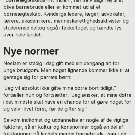
blive barnebrude eller er kommet ud af et
børneægteskab. Kvindelige ledere, læger, advokater,
lærere, akademikere, menneskerettighedsaktivister og
studerende deltog også i fakkeltoget og tændte lys
over hele landet.
Nye normer
Neelam er stadig i dag gift med sin dengang alt for
unge brudgom. Men noget lignende kommer ikke til at
gentage sig for parrets børn:
“Jeg vil absolut ikke gifte mine døtre bort tidligt,”
fortæller hun og fortsætter: “Jeg ønsker, at mine døtre
i det mindste skal have en chance for at gøre noget for
sig selv i livet først, før de gifter sig.”
Selvom indkomst og uddannelse er nogle af de vigtige
faktorer, så er kultur og kønsnormer også en del af
forklaringen på landets mange barnebrude. Især i de