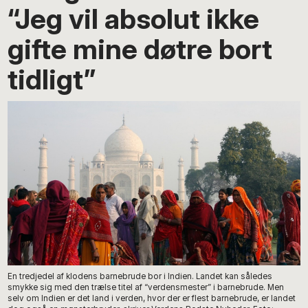
“Jeg vil absolut ikke
gifte mine døtre bort
tidligt”
En tredjedel af klodens barnebrude bor i Indien. Landet kan således
smykke sig med den trælse titel af “verdensmester” i barnebrude. Men
selv om Indien er det land i verden, hvor der er flest barnebrude, er landet