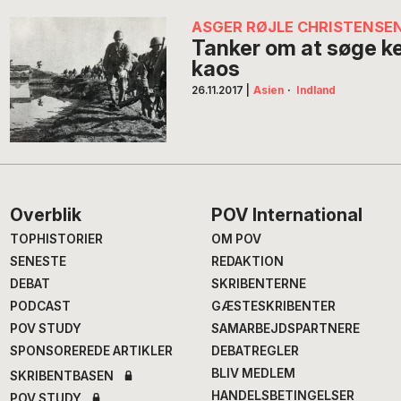
ASGER RØJLE CHRISTENSE
Tanker om at søge ke
kaos
26.11.2017
|
Asien
·
Indland
Footer
Overblik
POV International
TOPHISTORIER
OM POV
SENESTE
REDAKTION
DEBAT
SKRIBENTERNE
PODCAST
GÆSTESKRIBENTER
POV STUDY
SAMARBEJDSPARTNERE
SPONSOREREDE ARTIKLER
DEBATREGLER
BLIV MEDLEM
SKRIBENTBASEN
HANDELSBETINGELSER
POV STUDY