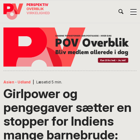
Gå
Skip
Gå
Head
direkte
til
direkte
til
indhold
til
Højr
primær
footer
Søg
på
navigation
POV
International
Asien
·
Udland
|
Læsetid
5
min.
Girlpower og
pengegaver sætter en
stopper for Indiens
mange barnebrude: