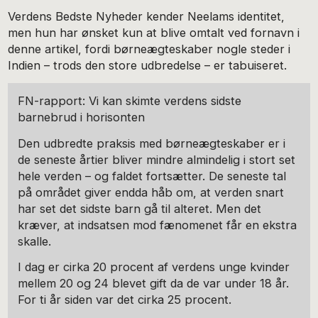
Verdens Bedste Nyheder kender Neelams identitet,
men hun har ønsket kun at blive omtalt ved fornavn i
denne artikel, fordi børneægteskaber nogle steder i
Indien – trods den store udbredelse – er tabuiseret.
FN-rapport: Vi kan skimte verdens sidste
barnebrud i horisonten
Den udbredte praksis med børneægteskaber er i
de seneste årtier bliver mindre almindelig i stort set
hele verden – og faldet fortsætter. De seneste tal
på området giver endda håb om, at verden snart
har set det sidste barn gå til alteret. Men det
kræver, at indsatsen mod fænomenet får en ekstra
skalle.
I dag er cirka 20 procent af verdens unge kvinder
mellem 20 og 24 blevet gift da de var under 18 år.
For ti år siden var det cirka 25 procent.