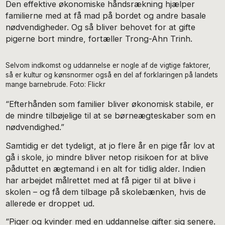
Den effektive økonomiske håndsrækning hjælper
familierne med at få mad på bordet og andre basale
nødvendigheder. Og så bliver behovet for at gifte
pigerne bort mindre, fortæller Trong-Ahn Trinh.
Selvom indkomst og uddannelse er nogle af de vigtige faktorer,
så er kultur og kønsnormer også en del af forklaringen på landets
mange barnebrude. Foto: Flickr
“Efterhånden som familier bliver økonomisk stabile, er
de mindre tilbøjelige til at se børneægteskaber som en
nødvendighed.”
Samtidig er det tydeligt, at jo flere år en pige får lov at
gå i skole, jo mindre bliver netop risikoen for at blive
påduttet en ægtemand i en alt for tidlig alder. Indien
har arbejdet målrettet med at få piger til at blive i
skolen – og få dem tilbage på skolebænken, hvis de
allerede er droppet ud.
“Piger og kvinder med en uddannelse gifter sig senere.