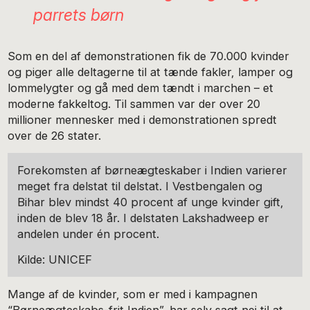
parrets børn
Som en del af demonstrationen fik de 70.000 kvinder
og piger alle deltagerne til at tænde fakler, lamper og
lommelygter og gå med dem tændt i marchen – et
moderne fakkeltog. Til sammen var der over 20
millioner mennesker med i demonstrationen spredt
over de 26 stater.
Forekomsten af børneægteskaber i Indien varierer
meget fra delstat til delstat. I Vestbengalen og
Bihar blev mindst 40 procent af unge kvinder gift,
inden de blev 18 år. I delstaten Lakshadweep er
andelen under én procent.
Kilde: UNICEF
Mange af de kvinder, som er med i kampagnen
“Børneægteskabs-frit Indien”, har selv sagt nej til at