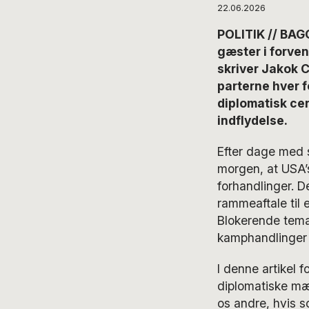
22.06.2026
POLITIK // BAG
gæster i forven
skriver Jakok C
parterne hver f
diplomatisk ce
indflydelse.
Efter dage med 
morgen, at USA’s
forhandlinger. D
rammeaftale til e
Blokerende tema
kamphandlinger m
I denne artikel 
diplomatiske mæg
os andre, hvis 