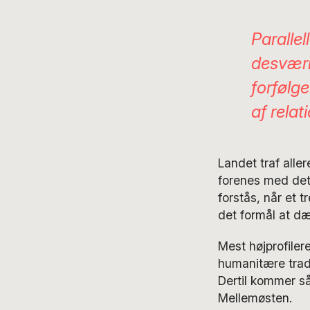
Parallel
desværr
forfølge
af rela
Landet traf aller
forenes med det,
forstås, når et t
det formål at dæ
Mest højprofiler
humanitære tradi
Dertil kommer så
Mellemøsten.