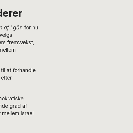
derer
 af i går
, for nu
Zweigs
ers fremvækst,
 mellem
til at forhandle
efter
mokratiske
nde grad af
 mellem Israel