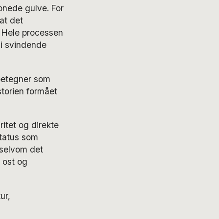
onede gulve. For
at det
. Hele processen
 i svindende
betegner som
storien formået
itet og direkte
status som
 selvom det
 ost og
ur,