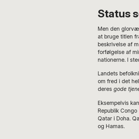
Status 
Men den glorværd
at bruge titlen f
beskrivelse af 
forfølgelse af mi
nationerne. I st
Landets befolkni
om fred i det he
deres
gode tjen
Eksempelvis kan
Republik Congo o
Qatar i Doha. Q
og Hamas.