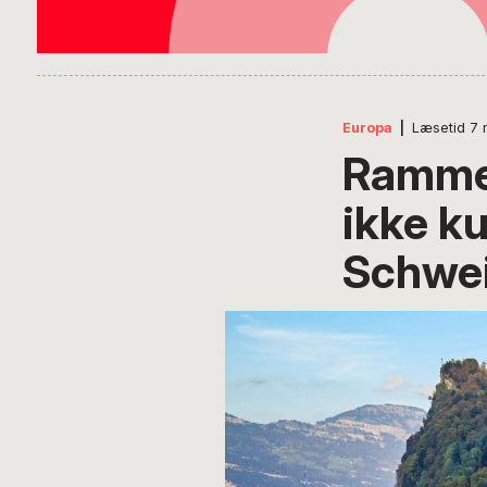
Europa
|
Læsetid
7
Rammea
ikke k
Schwe