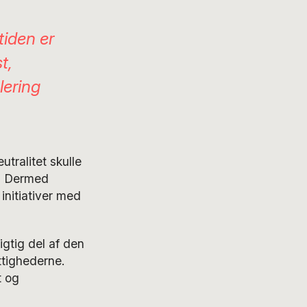
tiden er
t,
lering
utralitet skulle
.
Dermed
 initiativer med
gtig del af den
ttighederne.
t og