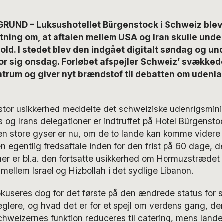
GRUND – Luksushotellet Bürgenstock i Schweiz blev 
tning om, at aftalen mellem USA og Iran skulle unde
old. I stedet blev den indgået digitalt søndag og un
or sig onsdag. Forløbet afspejler Schweiz’ svækked
ntrum og giver nyt brændstof til debatten om udenl
stor usikkerhed meddelte det schweiziske udenrigsmin
 og Irans delegationer er indtruffet på Hotel Bürgensto
en store gyser er nu, om de to lande kan komme videre 
n egentlig fredsaftale inden for den frist på 60 dage, de
er er bl.a. den fortsatte usikkerhed om Hormuzstrædet
ellem Israel og Hizbollah i det sydlige Libanon.
fokuseres dog for det første på den ændrede status for
lere, og hvad det er for et spejl om verdens gang, der
schweizernes funktion reduceres til catering, mens la