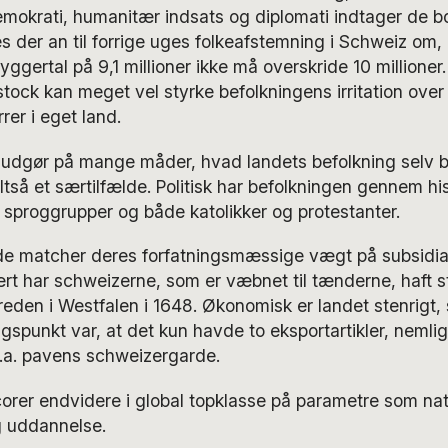
demokrati, humanitær indsats og diplomati indtager de b
s der an til forrige uges folkeafstemning i Schweiz om, 
gertal på 9,1 millioner ikke må overskride 10 millioner
ock kan meget vel styrke befolkningens irritation over
rer i eget land.
e udgør på mange måder, hvad landets befolkning selv 
ltså et særtilfælde. Politisk har befolkningen gennem hi
e sproggrupper og både katolikker og protestanter.
de matcher deres forfatningsmæssige vægt på subsidiar
ært har schweizerne, som er væbnet til tænderne, haft 
reden i Westfalen i 1648. Økonomisk er landet stenrigt,
gspunkt var, at det kun havde to eksportartikler, nemlig
bl.a. pavens schweizergarde.
corer endvidere i global topklasse på parametre som nat
g uddannelse.