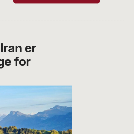
ran er
ge for