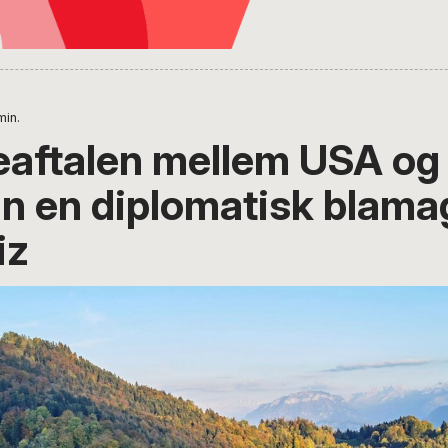
min.
ftalen mellem USA og I
un en diplomatisk blama
iz