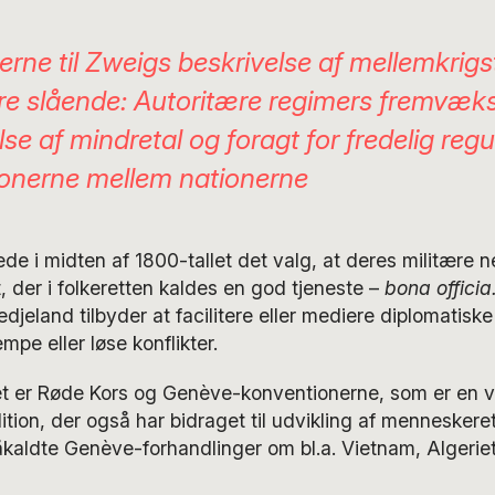
lerne til Zweigs beskrivelse af mellemkrigs
e slående: Autoritære regimers fremvæks
lse af mindretal og foragt for fredelig regu
tionerne mellem nationerne
ede i midten af 1800-tallet det valg, at deres militære ne
 der i folkeretten kaldes en god tjeneste –
bona officia
redjeland tilbyder at facilitere eller mediere diplomatiske
mpe eller løse konflikter.
et er Røde Kors og Genève-konventionerne, som er en vi
tion, der også har bidraget til udvikling af menneskere
kaldte Genève-forhandlinger om bl.a. Vietnam, Algerie