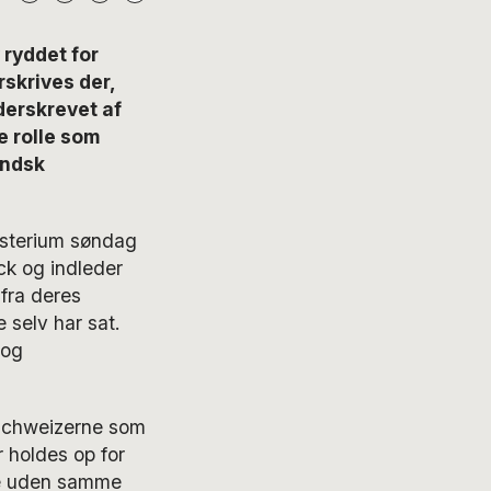
ryddet for
rskrives der,
derskrevet af
e rolle som
andsk
isterium søndag
ck og indleder
fra deres
 selv har sat.
 og
 schweizerne som
 holdes op for
nde uden samme