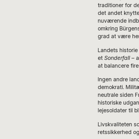
traditioner for 
det andet knytte
nuværende indbyg
omkring Bürgenst
grad at være her
Landets histori
et
Sonderfall
– a
at balancere fir
Ingen andre lan
demokrati. Milit
neutrale siden F
historiske udgan
lejesoldater til 
Livskvaliteten s
retssikkerhed o