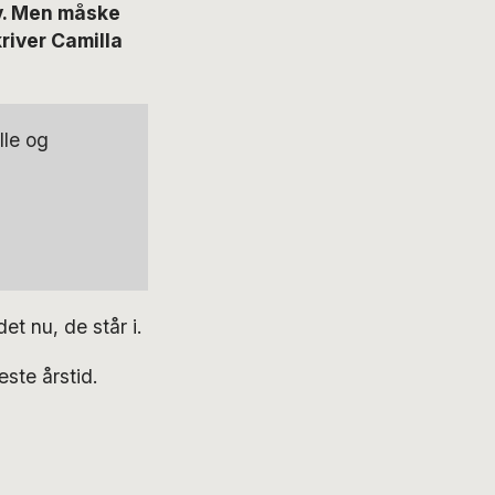
lv. Men måske
kriver Camilla
lle og
et nu, de står i.
ste årstid.