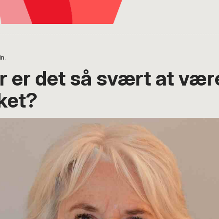
in.
 er det så svært at være
kket?