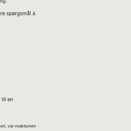
ig.”
ere spørgsmål à
til en
ket, var reaktionen