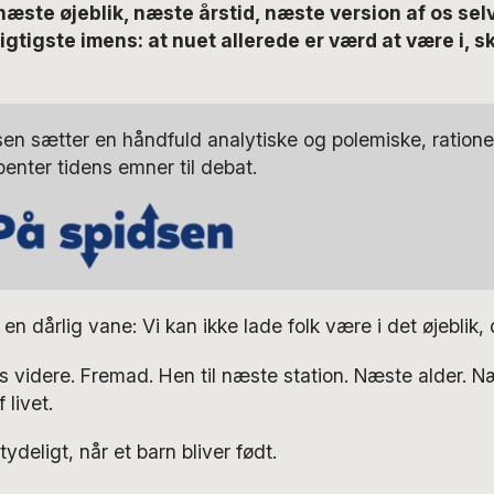
 næste øjeblik, næste årstid, næste version af os se
igtigste imens: at nuet allerede er værd at være i, s
sen sætter en håndfuld analytiske og polemiske, ratione
benter tidens emner til debat.
n dårlig vane: Vi kan ikke lade folk være i det øjeblik, d
s videre. Fremad. Hen til næste station. Næste alder. Næ
 livet.
ydeligt, når et barn bliver født.