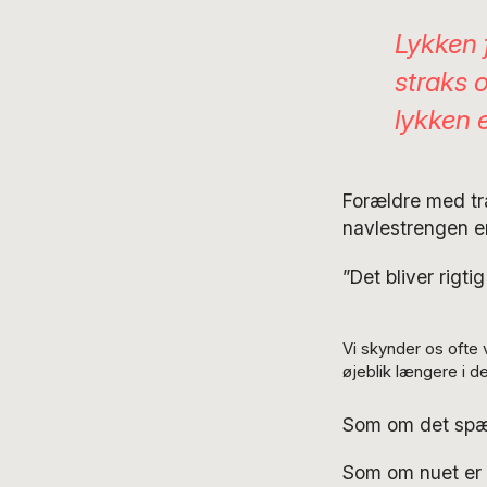
Lykken f
straks 
lykken 
Forældre med træ
navlestrengen er
”Det bliver rigti
Vi skynder os ofte v
øjeblik længere i d
Som om det spæd
Som om nuet er e