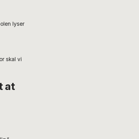
olen lyser
r skal vi
t at