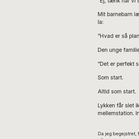
”Ej, tænk når vi
Mit barnebarn læ
la:
”Hvad er så pla
Den unge familie
”Det er perfekt 
Som start.
Altid som start.
Lykken får slet i
mellemstation. I
Da jeg begejstret, f