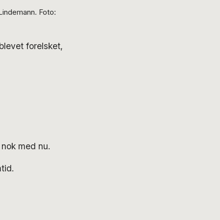
 Lindemann. Foto:
blevet forelsket,
r nok med nu.
tid.