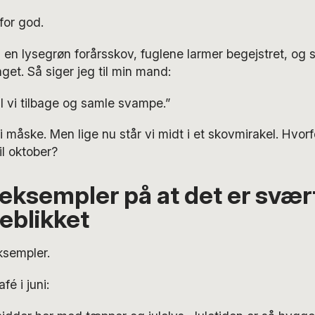
for god.
n lysegrøn forårsskov, fuglene larmer begejstret, og s
et. Så siger jeg til min mand:
al vi tilbage og samle svampe.”
i måske. Men lige nu står vi midt i et skovmirakel. Hvorfo
il oktober?
 eksempler på at det er svær
jeblikket
ksempler.
é i juni: