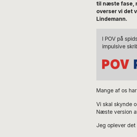
til næste fase,
overser vi det v
Lindemann.
I POV på spid
impulsive skri
Mange af os har e
Vi skal skynde o
Næste version af
Jeg oplever det t