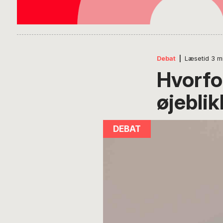
Debat
|
Læsetid
3
m
Hvorfor
øjebli