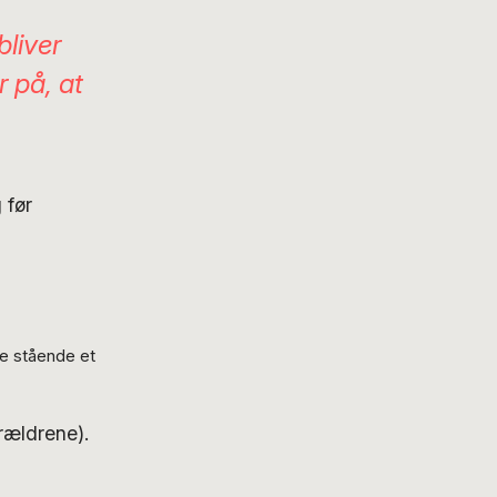
bliver
r på, at
 før
ve stående et
rældrene).