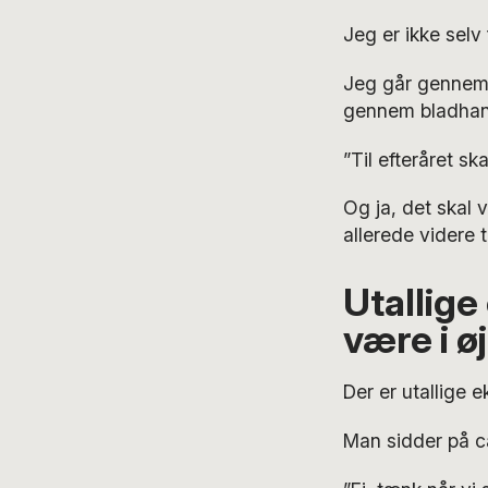
Jeg er ikke selv 
Jeg går gennem e
gennem bladhang
”Til efteråret sk
Og ja, det skal v
allerede videre t
Utallige
være i ø
Der er utallige e
Man sidder på caf