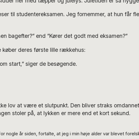
 sidder her med tæpper og julelys. Juletiden er så hyggel
ser til studentereksamen. Jeg fornemmer, at hun får fl
nen bagefter?” end ”Kører det godt med eksamen?”
 køber deres første lille rækkehus:
som start,” siger de besøgende.
kke lov at være et slutpunkt. Den bliver straks omdannet 
ngen stoler på, at lykken er mere end et kort sekund.
or nogle år siden, fortalte, at jeg i min høje alder var blevet forels