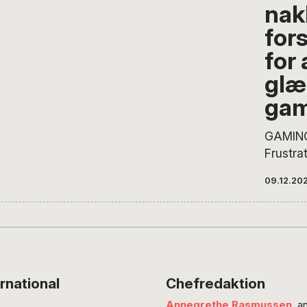
nak
for
for 
glæ
gam
GAMING
Frustra
gaming
09.12.20
mig op.
jeg at 
søn, skr
barndom
forsker
Strandg
rnational
Chefredaktion
dette e
Annegrethe Rasmussen
, a