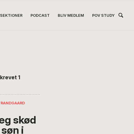
Hea
SEKTIONER
PODCAST
BLIV MEDLEM
POV STUDY
Høj
krevet 1
TRANDGAARD
jeg skød
 søn i