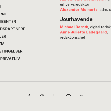
Internat
erhvervsredaktør
samarb
N
Alexander Meinertz
, adm. 
Vidensk
RNE
Jourhavende
husker 
IBENTER
stod i d
Michael Bernth
, digital redak
DSPARTNERE
hjemme
Anne Juliette Ladegaard
,
LER
min ma
redaktionschef
EM
ETINGELSER
 PRIVATLIV