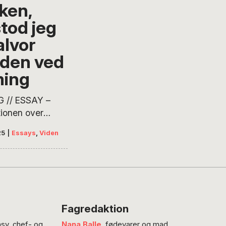
ken,
stod jeg
alvor
den ved
ing
 // ESSAY –
tionen over
 var ved at æde
25
|
Essays
,
Viden
 Så begyndte
spille med min
iver
shistoriker og
 Helle
aard Jensen i
Fagredaktion
ssay, POV
nsv. chef- og
Nana Balle
, fødevarer og mad