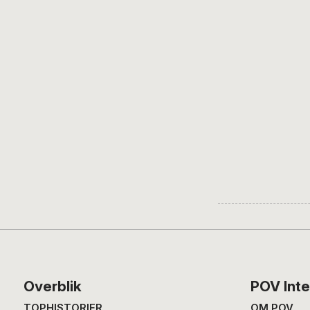
Footer
Overblik
POV Inte
TOPHISTORIER
OM POV