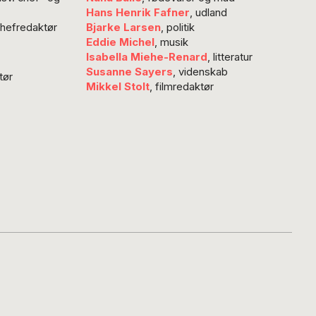
ional bringer i
Hans Henrik Fafner
, udland
ejde med
chefredaktør
Bjarke Larsen
, politik
ab.dk. Jeg
Eddie Michel
, musik
det tydeligt. Jeg
Isabella Miehe-Renard
, litteratur
øren til vores
Susanne Sayers
, videnskab
tør
Mikkel Stolt
, filmredaktør
kontor og så på
nd, der…