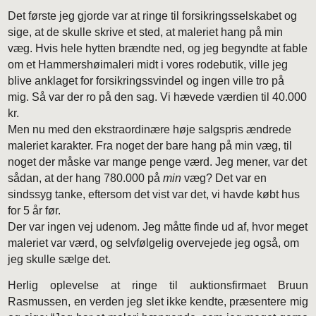
Det første jeg gjorde var at ringe til forsikringsselskabet og
sige, at de skulle skrive et sted, at maleriet hang på min
væg. Hvis hele hytten brændte ned, og jeg begyndte at fable
om et Hammershøimaleri midt i vores rodebutik, ville jeg
blive anklaget for forsikringssvindel og ingen ville tro på
mig. Så var der ro på den sag. Vi hævede værdien til 40.000
kr.
Men nu med den ekstraordinære høje salgspris ændrede
maleriet karakter. Fra noget der bare hang på min væg, til
noget der måske var mange penge værd. Jeg mener, var det
sådan, at der hang 780.000 på
min
væg? Det var en
sindssyg tanke, eftersom det vist var det, vi havde købt hus
for 5 år før.
Der var ingen vej udenom. Jeg måtte finde ud af, hvor meget
maleriet var værd, og selvfølgelig overvejede jeg også, om
jeg skulle sælge det.
Herlig oplevelse at ringe til auktionsfirmaet Bruun
Rasmussen, en verden jeg slet ikke kendte, præsentere mig