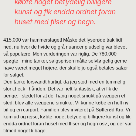
købte noget betydelig billigere
kunst og fik endda ordnet foran
huset med fliser og hegn.
415.000 var hammerslaget! Måske det lyserøde trak lidt
ned, nu hvor de hvide og grå nuancer pludselig var blevet
så populære. Men vurderingen var rigtig. De 780.000
spøgte i mine tanker, salgsprisen måtte selvfølgelig gerne
have været meget højere, der skulle jo også betales salær
for salget.
Den tanke forsvandt hurtigt, da jeg stod med en temmelig
stor check i hånden. Det var helt fantastisk, at vi fik de
penge. I stedet for at der hang noget smukt på væggen et
sted, blev alle væggene smukke. Vi kunne købe en helt ny
bil og en carport. Familien blev inviteret på Søllerød Kro. Vi
kom ud og rejse, købte noget betydelig billigere kunst og fik
endda ordnet foran huset med fliser og hegn osv., og der var
tilmed noget tilbage.