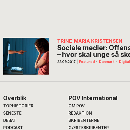
TRINE-MARIA KRISTENSEN
Sociale medier: Offen
– hvor skal unge så sk
22.09.2017
|
Featured
·
Danmark
·
Digital
Footer
Overblik
POV International
TOPHISTORIER
OM POV
SENESTE
REDAKTION
DEBAT
SKRIBENTERNE
PODCAST
GÆSTESKRIBENTER