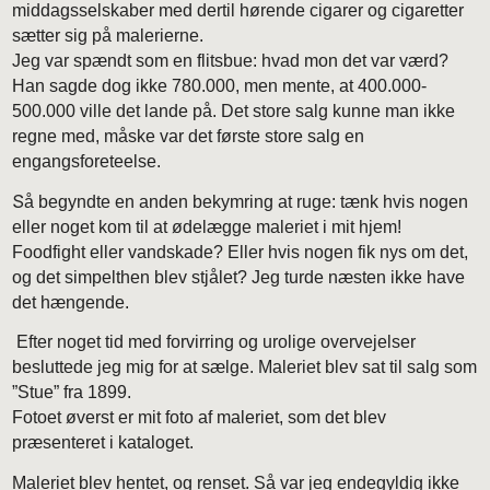
middagsselskaber med dertil hørende cigarer og cigaretter
sætter sig på malerierne.
Jeg var spændt som en flitsbue: hvad mon det var værd?
Han sagde dog ikke 780.000, men mente, at 400.000-
500.000 ville det lande på. Det store salg kunne man ikke
regne med, måske var det første store salg en
engangsforeteelse.
S
å begyndte en anden bekymring at ruge: tænk hvis nogen
eller noget kom til at ødelægge maleriet i mit hjem!
Foodfight eller vandskade? Eller hvis nogen fik nys om det,
og det simpelthen blev stjålet? Jeg turde næsten ikke have
det hængende.
Efter noget tid med forvirring og urolige overvejelser
besluttede jeg mig for at sælge. Maleriet blev sat til salg som
”Stue” fra 1899.
Fotoet øverst er mit foto af maleriet, som det blev
præsenteret i kataloget.
Maleriet blev hentet, og renset. Så var jeg endegyldig ikke