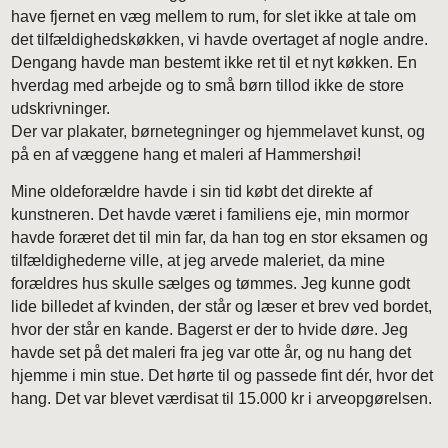
have fjernet en væg mellem to rum, for slet ikke at tale om
det tilfældighedskøkken, vi havde overtaget af nogle andre.
Dengang havde man bestemt ikke ret til et nyt køkken. En
hverdag med arbejde og to små børn tillod ikke de store
udskrivninger.
Der var plakater, børnetegninger og hjemmelavet kunst, og
p
å en af væggene hang et maleri af Hammershøi!
Mine oldeforældre havde i sin tid købt det direkte af
kunstneren. Det havde været i familiens eje, min mormor
havde foræret det til min far, da han tog en stor eksamen og
tilfældighederne ville, at jeg arvede maleriet, da mine
forældres hus skulle sælges og tømmes. Jeg kunne godt
lide billedet af kvinden, der står og læser et brev ved bordet,
hvor der står en kande. Bagerst er der to hvide døre. Jeg
havde set på det maleri fra jeg var otte år, og nu hang det
hjemme i min stue. Det hørte til og passede fint dér, hvor det
hang. Det var blevet værdisat til 15.000 kr i arveopgørelsen.