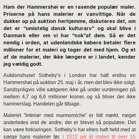
Ham der Hammershøi er en rasende populær maler.
Priserne på hans malerier er vanvittige. Når de
dukker op på auktion herhjemme, diskuteres det, om
det er “umistelig dansk kulturarv” og skal blive i
Danmark eller om vi har “nok”af dem. Så er det
nemlig i orden, at udenlandske købere betaler flere
millioner for et maleri og tager det med hjem. Og et
af de malerier, der ikke længere er i landet, kender
jeg vældig godt.
Auktionshuset Sotheby’s i London har haft endnu en
Hammershøi på auktion 25. maj i år, men det blev ikke solgt.
Sandsynligvis ville sælgeren ikke gå under vurderingen på
mellem 4,7 og 6,6 millioner kroner, og så bliver der ikke
hammerslag. Handelen går tilbage.
Maleriet ”Interiør med marmorniche” er lidt mørkt, meget
anderledes end de andre, der er blevet så populære. Det
kan være forklaringen. Sotheby’s har ellers haft held med at
sælge hans malerier før.
I 2012 gik ét maleri til over 15