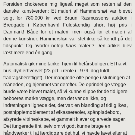
Forsiden chokerede mig ligeså meget som resten af den
danske kunstverden: Et maleri af Hammershøi var blevet
solgt for 780.000 kr. ved Bruun Rasmussens auktion i
Bredgade i København! Fuldstændig uhørt høj pris i
Danmark! Både for et maleri, men også for et maleri af
denne kunstner. Hammershøi var slet ikke så kendt på det
tidspunkt. Og hvorfor netop
hans
maleri? Den artikel blev
læst mere end én gang.
Automatisk gik mine tanker hjem til helårsboligen. Et halvt
hus, dyrt erhvervet (23 pct. i rente i 1979, dog fuldt
fradragsberettiget). Der manglede ofte penge i slutningen af
måneden, og hjemmet var derefter. De oprindelige vægge
burde være blevet malet, så vi kunne slippe for de tidligere
beboeres mørke vægge, men det var de ikke, og
indretningen lignede det, det var: en blanding af tidlig Ikea,
posthippiemøblement af ølkassereoler, spånpladebord,
afsyrede vitrineskabe, et gammelt klaver og arvede sager.
Det fungerede fint, selv om vi godt kunne bruge en
håndværker til at færdiggøre det hul, vi havde lavet efter at