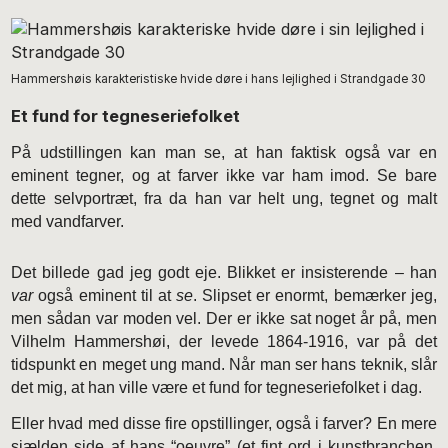
Hammershøis karakteristiske hvide døre i hans lejlighed i Strandgade 30
Et fund for tegneseriefolket
På udstillingen kan man se, at han faktisk også var en
eminent tegner, og at farver ikke var ham imod. Se bare
dette selvportræt, fra da han var helt ung, tegnet og malt
med vandfarver.
Det billede gad jeg godt eje. Blikket er insisterende – han
var
også eminent til at
se
. Slipset er enormt, bemærker jeg,
men sådan var moden vel. Der er ikke sat noget år på, men
Vilhelm Hammershøi, der levede 1864-1916, var på det
tidspunkt en meget ung mand. Når man ser hans teknik, slår
det mig, at han ville være et fund for tegneseriefolket i dag.
Eller hvad med disse fire opstillinger, også i farver? En mere
sjælden side af hans “oeuvre” (et fint ord i kunstbranchen,