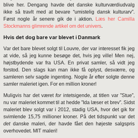
blive her. Dengang havde det danske kulturværdiudvalg
ikke så travlt med at bevare “umistelig dansk kulturarv”.
Først nogle år senere gik de i aktion.
Læs her Camilla
Stockmanns glimrende artikel om det univers
.
Hvis det dog bare var blevet i Danmark
Var det bare blevet solgt til Louvre, der var interesset fik jeg
at vide, så jeg kunne besøge det, hvis jeg ville! Men nej,
højstbydende var fra USA. En privat samler, så vidt jeg
forstod. Den slags kan man ikke få oplyst, desværre, og
samleren selv sagde ingenting. Nogle år efter solgte denne
samler maleriet igen. For en million kroner!
Muligvis har det været
for
intetsigende, at titlen var ”Stue”,
nu var maleriet kommet til at hedde ”Ida læser et brev”. S
idst
maleriet blev solgt var i 2012, stadig USA, hvor det gik for
svimlende 15,75 millioner kroner. På det tidspunkt var det
det
danske maleri, der havde fået den højeste salgspris
overhovedet. MIT maleri!