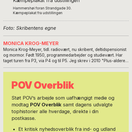
Hammershøi foran Strandgade 30.
Kæmpeplakat fra udstillingen
Foto: Skribentens egne
MONICA KROG-MEYER
Monica Krog-Meyer, tidl. radiovært, nu skribent, deltidspensionist
og mormor. Født 1950, programmedarbejder og studievært. Har
taget turen fra P3, via P4 og til P5. Jeg skrev i 2010 "Plus-alderen
- vi bliver jo bare ved!", der medfører mange muntre foredrag
rundt i Danmark.
POV Overblik
Støt POV’s arbejde som uafhængigt medie og
modtag
POV Overblik
samt dagens udvalgte
tophistorier alle hverdage, direkte i din
postkasse.
Et kritisk nyhedsoverblik fra ind- og udland