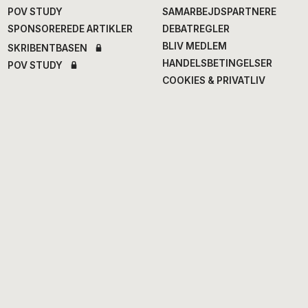
POV STUDY
SAMARBEJDSPARTNERE
SPONSOREREDE ARTIKLER
DEBATREGLER
BLIV MEDLEM
SKRIBENTBASEN
HANDELSBETINGELSER
POV STUDY
COOKIES & PRIVATLIV
Chefredaktion
Fagredaktion
Annegrethe Rasmussen
,
Nana Balle
, fødevarer og
ansv. chef- og
mad
erhvervsredaktør
Hans Henrik Fafner
, udland
Alexander Meinertz
, adm.
Bjarke Larsen
, politik
chefredaktør
Eddie Michel
, musik
Isabella Miehe-Renard
,
Jourhavende
litteratur
Susanne Sayers
, videnskab
Michael Bernth
, digital
Mikkel Stolt
, filmredaktør
redaktør
Anne Juliette Ladegaard
,
redaktionschef