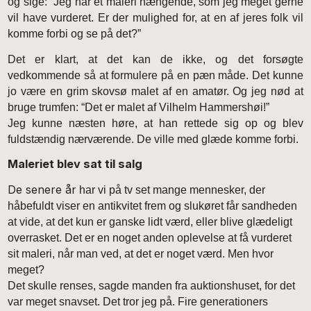
og sige: “Jeg har et maleri hængende, som jeg meget gerne
vil have vurderet. Er der mulighed for, at en af jeres folk vil
komme forbi og se på det?”
Det er klart, at det kan de ikke, og det forsøgte
vedkommende så at formulere på en pæn måde. Det kunne
jo være en grim skovsø malet af en amatør. Og jeg nød at
bruge trumfen: “Det er malet af Vilhelm Hammershøi!”
Jeg kunne næsten høre, at han rettede sig op og blev
fuldstændig nærværende. De ville med glæde komme forbi.
Maleriet blev sat til salg
De senere år
har vi på tv set mange mennesker, der
håbefuldt viser en antikvitet frem og slukøret får sandheden
at vide, at det kun er ganske lidt værd, eller blive glædeligt
overrasket. Det er en noget anden oplevelse at få vurderet
sit maleri, når man ved, at det er noget værd. Men hvor
meget?
Det skulle renses, sagde manden fra auktionshuset, for det
var meget snavset. Det tror jeg på. Fire generationers