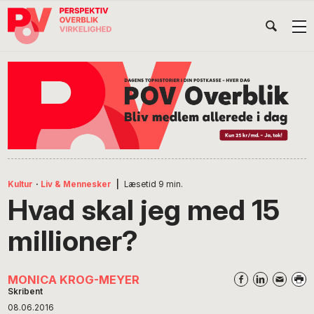
Gå
Skip
Gå
Head
direkte
til
direkte
til
indhold
til
Højr
primær
footer
Søg
på
navigation
POV
International
Kultur
·
Liv & Mennesker
|
Læsetid
9
min.
Hvad skal jeg med 15
millioner?
MONICA KROG-MEYER
Skribent
08.06.2016