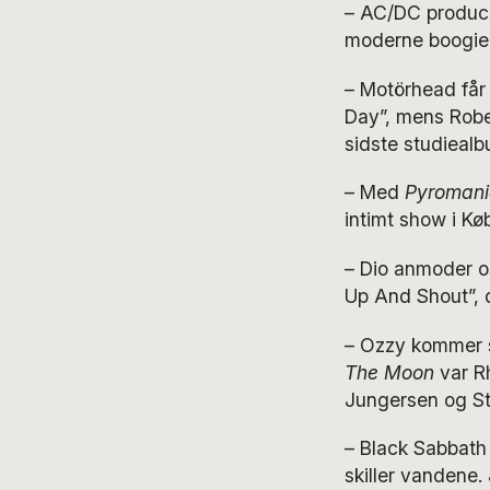
– AC/DC produc
moderne boogie
– Motörhead får 
Day”, mens Robe
sidste studieal
– Med
Pyromani
intimt show i Kø
– Dio anmoder o
Up And Shout”, 
– Ozzy kommer so
The Moon
var Rh
Jungersen og St
– Black Sabbath
skiller vandene.