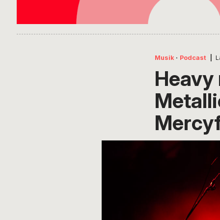
Musik
·
Podcast
|
L
Heavy m
Metall
Mercyf