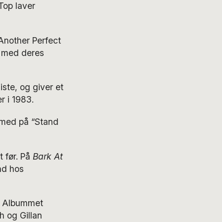
Top laver
“Another Perfect
l med deres
ste, og giver et
r i 1983.
 med på “Stand
 før. På
Bark At
nd hos
. Albummet
h og Gillan