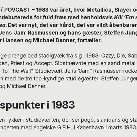
/
POVCAST – 1983 var året, hvor Metallica, Slayer 
mdebuterede for fuld fræs med henholdsvis
Kill ‘Em 
sa
. Det var nyt, det var hårdt, det var vildt åbenbare
Jens ‘Jam’ Rasmussen og hans gæster, Steffen Jun
r Hansen og Michael Denner, fortæller.
e drenge bed stadigvæk fra sig i 1983: Ozzy, Dio, Sab
en, Priest og Accept. Sidstnævnte med en sand metal 
ls To The Wall”. Studievært Jens “Jam” Rasmussen rocke
med de tre top-kyndige studiegæster: Steffen Junger
og Michael Denner.
spunkter i 1983
n rykker i studieværten, der ser pogo, slamdans og st
koncerten med engelske G.B.H. i København i marts 1983