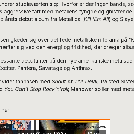
undrer studieværten sig: Hvorfor er der ingen bands, 
 aggressive fart med metallens tyngde og gnistrende g
d årets debut album fra Metallica (
Kill ‘Em All
) og Slayer
sen glæder sig over det fede metalliske rifferama på “Ki
 hæfter sig ved den energi og friskhed, der præger alb
eressante debutanter på den nye amerikanske metalsce
xciter, Pantera, Savatage og Anthrax.
udvider fanbasen med
Shout At The Devil
; Twisted Siste
ed
You Can’t Stop Rock’n’roll
; Manowar spiller med met
 her: