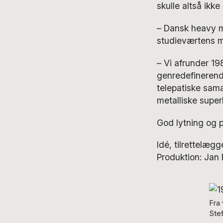
skulle altså ikk
– Dansk heavy m
studieværtens m
– Vi afrunder 19
genredefineren
telepatiske sam
metalliske superl
God lytning og 
Idé, tilrettelæ
Produktion: Jan 
Fra
Ste