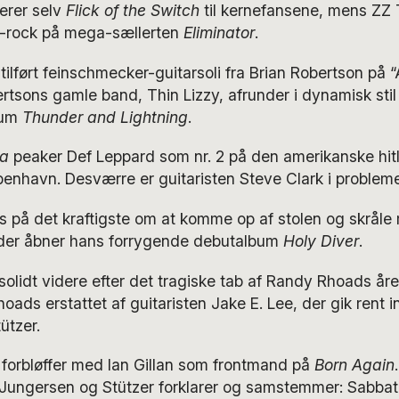
erer selv
Flick of the Switch
til kernefansene, mens ZZ 
-rock på mega-sællerten
Eliminator
.
tilført feinschmecker-guitarsoli fra Brian Robertson på 
rtsons gamle band, Thin Lizzy, afrunder i dynamisk sti
bum
Thunder and Lightning
.
a
peaker Def Leppard som nr. 2 på den amerikanske hitli
benhavn. Desværre er guitaristen Steve Clark i probleme
s på det kraftigste om at komme op af stolen og skråle
der åbner hans forrygende debutalbum
Holy Diver
.
lidt videre efter det tragiske tab af Randy Rhoads året
oads erstattet af guitaristen Jake E. Lee, der gik rent i
ützer.
 forbløffer med Ian Gillan som frontmand på
Born Again
 Jungersen og Stützer forklarer og samstemmer: Sabbat