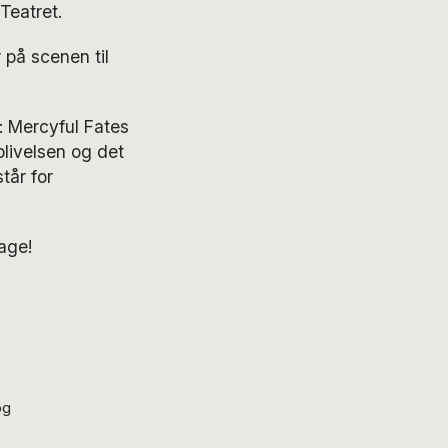
Teatret.
på scenen til
: Mercyful Fates
blivelsen og det
tår for
age!
og