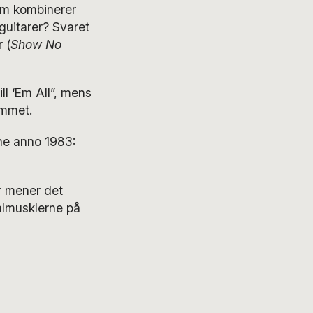
som kombinerer
uitarer? Svaret
 (
Show No
ll ‘Em All”, mens
ummet.
ne anno 1983:
r mener det
almusklerne på