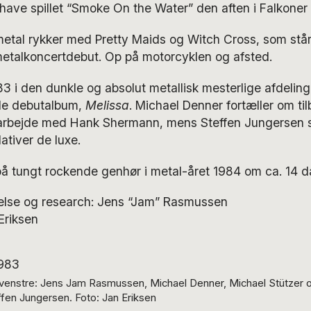
e have spillet “Smoke On the Water” den aften i Falkoner 
etal rykker med Pretty Maids og Witch Cross, som står 
etalkoncertdebut. Op på motorcyklen og afsted.
83 i den dunkle og absolut metallisk mesterlige afdeling
de debutalbum,
Melissa
. Michael Denner fortæller om til
arbejde med Hank Shermann, mens Steffen Jungersen s
ativer de luxe.
på tungt rockende genhør i metal-året 1984 om ca. 14 d
ggelse og research: Jens “Jam” Rasmussen
Eriksen
 venstre: Jens Jam Rasmussen, Michael Denner, Michael Stützer 
ffen Jungersen. Foto: Jan Eriksen