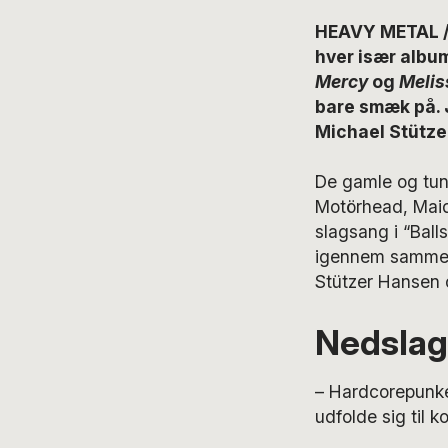
HEAVY METAL /
hver især albu
Mercy
og
Melis
bare smæk på. 
Michael Stütze
De gamle og tung
Motörhead, Maid
slagsang i “Bal
igennem sammen 
Stützer Hansen 
Nedslag
– Hardcorepunke
udfolde sig til 