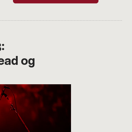
:
head og