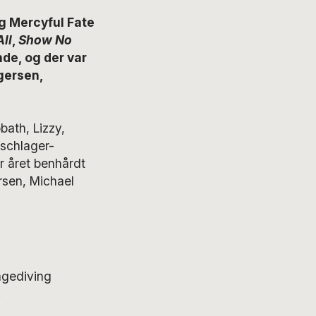
og Mercyful Fate
All
,
Show No
nde, og der var
gersen,
bath, Lizzy,
schlager-
r året benhårdt
sen, Michael
agediving
.