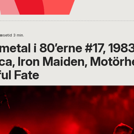
æsetid
3
min.
etal i 80’erne #17, 1983
ica, Iron Maiden, Motör
ul Fate