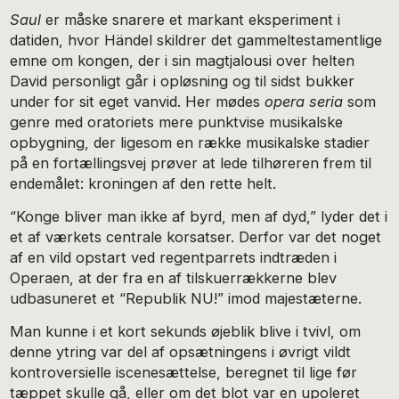
Saul
er måske snarere et markant eksperiment i
datiden, hvor Händel skildrer det gammeltestamentlige
emne om kongen, der i sin magtjalousi over helten
David personligt går i opløsning og til sidst bukker
under for sit eget vanvid. Her mødes
opera seria
som
genre med oratoriets mere punktvise musikalske
opbygning, der ligesom en række musikalske stadier
på en fortællingsvej prøver at lede tilhøreren frem til
endemålet: kroningen af den rette helt.
“Konge bliver man ikke af byrd, men af dyd,” lyder det i
et af værkets centrale korsatser. Derfor var det noget
af en vild opstart ved regentparrets indtræden i
Operaen, at der fra en af tilskuerrækkerne blev
udbasuneret et “Republik NU!” imod majestæterne.
Man kunne i et kort sekunds øjeblik blive i tvivl, om
denne ytring var del af opsætningens i øvrigt vildt
kontroversielle iscenesættelse, beregnet til lige før
tæppet skulle gå, eller om det blot var en upoleret