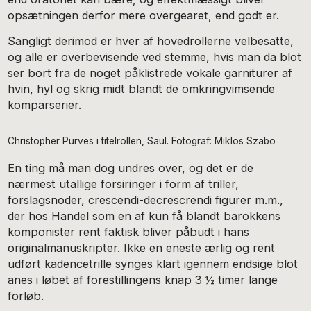
opsætningen derfor mere overgearet, end godt er.
Sangligt derimod er hver af hovedrollerne velbesatte,
og alle er overbevisende ved stemme, hvis man da blot
ser bort fra de noget påklistrede vokale garniturer af
hvin, hyl og skrig midt blandt de omkringvimsende
komparserier.
Christopher Purves i titelrollen, Saul. Fotograf: Miklos Szabo
En ting må man dog undres over, og det er de
nærmest utallige forsiringer i form af triller,
forslagsnoder, crescendi-decrescrendi figurer m.m.,
der hos Händel som en af kun få blandt barokkens
komponister rent faktisk bliver påbudt i hans
originalmanuskripter. Ikke en eneste ærlig og rent
udført kadencetrille synges klart igennem endsige blot
anes i løbet af forestillingens knap 3 ½ timer lange
forløb.