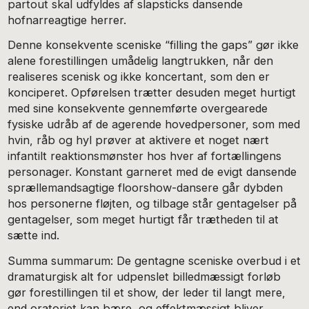
partout skal udfyldes af slapsticks dansende
hofnarreagtige herrer.
Denne konsekvente sceniske “filling the gaps” gør ikke
alene forestillingen umådelig langtrukken, når den
realiseres scenisk og ikke koncertant, som den er
konciperet. Opførelsen trætter desuden meget hurtigt
med sine konsekvente gennemførte overgearede
fysiske udråb af de agerende hovedpersoner, som med
hvin, råb og hyl prøver at aktivere et noget nært
infantilt reaktionsmønster hos hver af fortællingens
personager. Konstant garneret med de evigt dansende
sprællemandsagtige floorshow-dansere går dybden
hos personerne fløjten, og tilbage står gentagelser på
gentagelser, som meget hurtigt får trætheden til at
sætte ind.
Summa summarum: De gentagne sceniske overbud i et
dramaturgisk alt for udpenslet billedmæssigt forløb
gør forestillingen til et show, der leder til langt mere,
end oratoriet kan bære, og effektmæssigt bliver