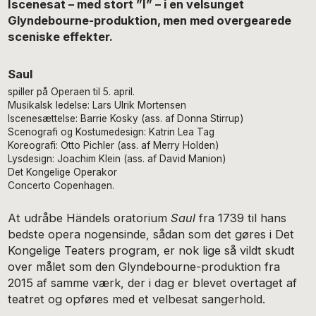
Iscenesat – med stort ”I” – i en velsunget
Glyndebourne-produktion, men med overgearede
sceniske effekter.
Saul
spiller på Operaen til 5. april.
Musikalsk ledelse: Lars Ulrik Mortensen
Iscenesættelse: Barrie Kosky (ass. af Donna Stirrup)
Scenografi og Kostumedesign: Katrin Lea Tag
Koreografi: Otto Pichler (ass. af Merry Holden)
Lysdesign: Joachim Klein (ass. af David Manion)
Det Kongelige Operakor
Concerto Copenhagen.
At udråbe Händels oratorium
Saul
fra 1739 til hans
bedste opera nogensinde, sådan som det gøres i Det
Kongelige Teaters program, er nok lige så vildt skudt
over målet som den Glyndebourne-produktion fra
2015 af samme værk, der i dag er blevet overtaget af
teatret og opføres med et velbesat sangerhold.