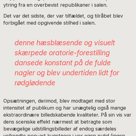
ytring fra en overbevist republikaner i salen.
Det var det sidste, der var tilfældet, og tilråbet blev
forbigået med opgivende stilhed i salen.
denne hæsblæsende og visuelt
skærpede oratorie-forestilling
dansede konstant på de fulde
nagler og blev undertiden lidt for
rødglødende
Opsætningen, derimod, blev modtaget med stor
intensitet af publikum og har unægtelig også mange
ekstraordinære billedskabende kvaliteter. På sin vis var
dens sceniske effekt nærmest at betragte som
bevægelige udstillingsbilleder af endog særdeles
velkendte pop-art kunstnere i vor egen nutid (ingen