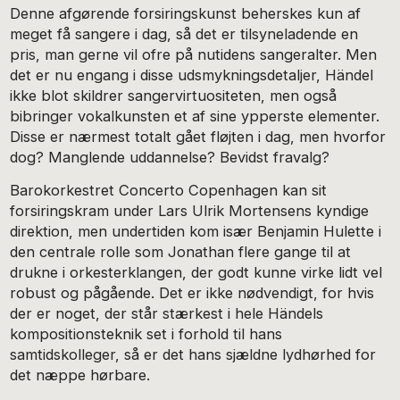
Denne afgørende forsiringskunst beherskes kun af
meget få sangere i dag, så det er tilsyneladende en
pris, man gerne vil ofre på nutidens sangeralter. Men
det er nu engang i disse udsmykningsdetaljer, Händel
ikke blot skildrer sangervirtuositeten, men også
bibringer vokalkunsten et af sine ypperste elementer.
Disse er nærmest totalt gået fløjten i dag, men hvorfor
dog? Manglende uddannelse? Bevidst fravalg?
Barokorkestret Concerto Copenhagen kan sit
forsiringskram under Lars Ulrik Mortensens kyndige
direktion, men undertiden kom især Benjamin Hulette i
den centrale rolle som Jonathan flere gange til at
drukne i orkesterklangen, der godt kunne virke lidt vel
robust og pågående. Det er ikke nødvendigt, for hvis
der er noget, der står stærkest i hele Händels
kompositionsteknik set i forhold til hans
samtidskolleger, så er det hans sjældne lydhørhed for
det næppe hørbare.