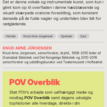
Det er denne vokale og instrumentale kunst, som kun i
glimt kom op til overfladen i denne hæsblæsende og
visuelt skærpede oratorie-forestilling, som konstant
dansede på de fulde nagler og undertiden blev lidt for
rødglødende.
Händel
Knud Arne Jürgensen
Operaen
Saul
KNUD ARNE JÜRGENSEN
Knud Arne Jürgensen, seniorforsker, dr.phil., 1998-2010 leder af
Dramatisk Bibliotek ved Det Kongelige Bibliotek og 2010-2016
seniorforsker og udstillingskurator ved Teatermuseet i Hofteatret.
POV Overblik
Støt POV’s arbejde som uafhængigt medie og
modtag
POV Overblik
samt dagens udvalgte
tophistorier alle hverdage, direkte i din