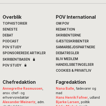
Footer
Overblik
POV International
TOPHISTORIER
OM POV
SENESTE
REDAKTION
DEBAT
SKRIBENTERNE
PODCAST
GÆSTESKRIBENTER
POV STUDY
SAMARBEJDSPARTNERE
SPONSOREREDE ARTIKLER
DEBATREGLER
BLIV MEDLEM
SKRIBENTBASEN
HANDELSBETINGELSER
POV STUDY
COOKIES & PRIVATLIV
Chefredaktion
Fagredaktion
Annegrethe Rasmussen
,
Nana Balle
, fødevarer og
ansv. chef- og
mad
erhvervsredaktør
Hans Henrik Fafner
, udland
Alexander Meinertz
, adm.
Bjarke Larsen
, politik