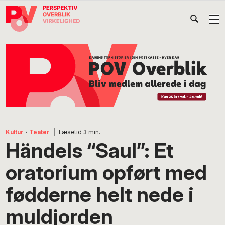
Gå
Skip
Gå
Head
direkte
til
direkte
til
indhold
til
Højr
primær
footer
Søg
på
navigation
POV
International
Kultur
·
Teater
|
Læsetid
3
min.
Händels “Saul”: Et
oratorium opført med
fødderne helt nede i
muldjorden