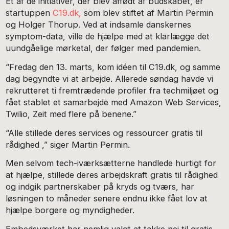
Et af de initiativer, der blev affødt af budskabet, er
startuppen
C19.dk,
som blev stiftet af Martin Permin
og Holger Thorup. Ved at indsamle danskernes
symptom-data, ville de hjælpe med at klarlægge det
uundgåelige mørketal, der følger med pandemien.
“Fredag den 13. marts, kom idéen til C19.dk, og samme
dag begyndte vi at arbejde. Allerede søndag havde vi
rekrutteret ti fremtrædende profiler fra techmiljøet og
fået stablet et samarbejde med Amazon Web Services,
Twilio, Zeit med flere på benene.”
“Alle stillede deres services og ressourcer gratis til
rådighed ,” siger Martin Permin.
Men selvom tech-iværksætterne handlede hurtigt for
at hjælpe, stillede deres arbejdskraft gratis til rådighed
og indgik partnerskaber på kryds og tværs, har
løsningen to måneder senere endnu ikke fået lov at
hjælpe borgere og myndigheder.
Embedsværket har nemlig valgt at takke nej til gratis