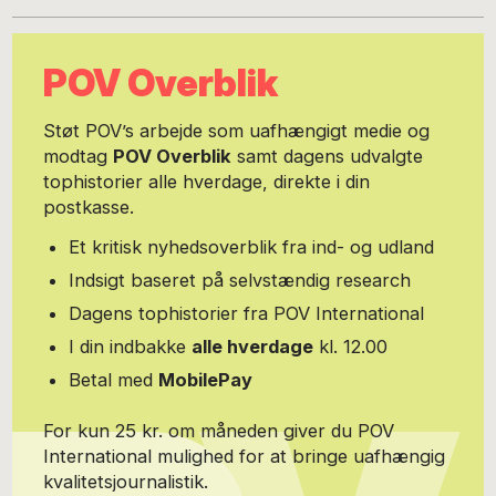
– og desuden virkelig en gevinst i filmquiz. Som journalist på
TechSavvy beskæftiger jeg mig med iværksætteres indflydelse på
vores samfund og vice versa.
POV Overblik
Støt POV’s arbejde som uafhængigt medie og
modtag
POV Overblik
samt dagens udvalgte
tophistorier alle hverdage, direkte i din
postkasse.
Et kritisk nyhedsoverblik fra ind- og udland
Indsigt baseret på selvstændig research
Dagens tophistorier fra POV International
I din indbakke
alle hverdage
kl. 12.00
Betal med
MobilePay
For kun 25 kr. om måneden giver du POV
International mulighed for at bringe uafhængig
kvalitetsjournalistik.