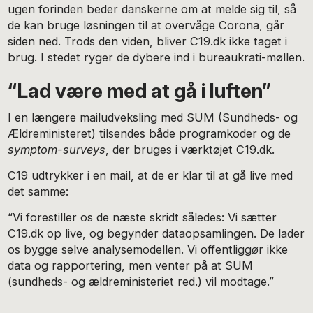
ugen forinden beder danskerne om at melde sig til, så
de kan bruge løsningen til at overvåge Corona, går
siden ned. Trods den viden, bliver C19.dk ikke taget i
brug. I stedet ryger de dybere ind i bureaukrati-møllen.
“Lad være med at gå i luften”
I en længere mailudveksling med SUM (Sundheds- og
Ældreministeret) tilsendes både programkoder og de
symptom-surveys
, der bruges i værktøjet C19.dk.
C19 udtrykker i en mail, at de er klar til at gå live med
det samme:
“Vi forestiller os de næste skridt således: Vi sætter
C19.dk op live, og begynder dataopsamlingen. De lader
os bygge selve analysemodellen. Vi offentliggør ikke
data og rapportering, men venter på at SUM
(sundheds- og ældreministeriet red.) vil modtage.”