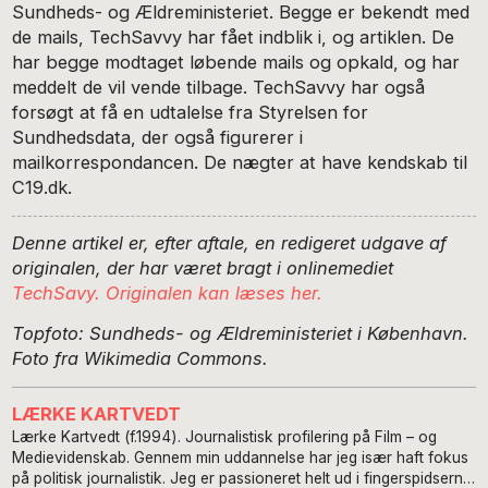
Sundheds- og Ældreministeriet. Begge er bekendt med
de mails, TechSavvy har fået indblik i, og artiklen. De
har begge modtaget løbende mails og opkald, og har
meddelt de vil vende tilbage. TechSavvy har også
forsøgt at få en udtalelse fra Styrelsen for
Sundhedsdata, der også figurerer i
mailkorrespondancen. De nægter at have kendskab til
C19.dk.
Denne artikel er, efter aftale, en redigeret udgave af
originalen, der har været bragt i onlinemediet
TechSavy. Originalen kan læses her.
Topfoto: Sundheds- og Ældreministeriet i København.
Foto fra Wikimedia Commons.
LÆRKE KARTVEDT
Lærke Kartvedt (f.1994). Journalistisk profilering på Film – og
Medievidenskab. Gennem min uddannelse har jeg især haft fokus
på politisk journalistik. Jeg er passioneret helt ud i fingerspidserne