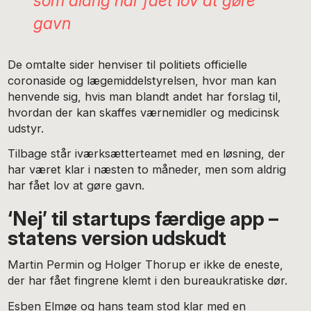
som aldrig har fået lov at gøre
gavn
De omtalte sider henviser til politiets officielle
coronaside og lægemiddelstyrelsen, hvor man kan
henvende sig, hvis man blandt andet har forslag til,
hvordan der kan skaffes værnemidler og medicinsk
udstyr.
Tilbage står iværksætterteamet med en løsning, der
har været klar i næsten to måneder, men som aldrig
har fået lov at gøre gavn.
‘Nej’ til startups færdige app –
statens version udskudt
Martin Permin og Holger Thorup er ikke de eneste,
der har fået fingrene klemt i den bureaukratiske dør.
Esben Elmøe og hans team stod klar med en