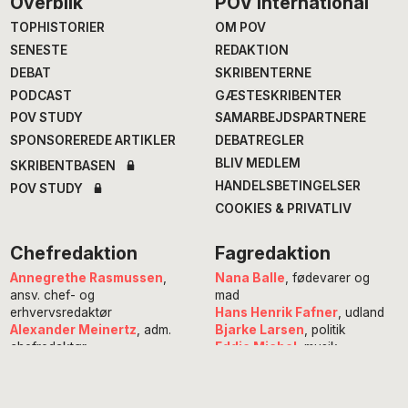
Footer
Overblik
POV International
TOPHISTORIER
OM POV
SENESTE
REDAKTION
DEBAT
SKRIBENTERNE
PODCAST
GÆSTESKRIBENTER
POV STUDY
SAMARBEJDSPARTNERE
SPONSOREREDE ARTIKLER
DEBATREGLER
BLIV MEDLEM
SKRIBENTBASEN
HANDELSBETINGELSER
POV STUDY
COOKIES & PRIVATLIV
Chefredaktion
Fagredaktion
Annegrethe Rasmussen
,
Nana Balle
, fødevarer og
ansv. chef- og
mad
erhvervsredaktør
Hans Henrik Fafner
, udland
Alexander Meinertz
, adm.
Bjarke Larsen
, politik
chefredaktør
Eddie Michel
, musik
Isabella Miehe-Renard
,
Jourhavende
litteratur
Susanne Sayers
, videnskab
Michael Bernth
, digital