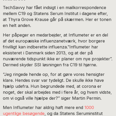
TechSavvy har fået indsigt i en mailkorrespondence
mellem C19 og Statens Serum Institut i dagene efter,
at Thyra Grove Krause går på skærmen. Her er tonen
en helt anden.
Her påpeger en medarbejder, at Influmeter er en del
af det europæiske influenzanetværk, hvor borgere
frivilligt kan indberette influenza.”Influmeter har
eksisteret i Danmark siden 2013, og at der på
nuværende tidspunkt ikke er planer om nye projekter”.
Dermed skyder SSI løsningen fra C19 til hjørne.
“Jeg ringede hende op, for at gøre vores hensigter
klare. Hendes svar var tydeligt. De skulle ikke have
hjælp udefra. Hun begrundede med, at corona er
noget, der skal arbejdes med i flere år, og hvem vidste,
om vi også ville hjælpe der?” siger Martin Permin.
Men Influmeter har aldrig haft mere end
1000
ugentlige besøgende
, og da Statens Seruminstitut