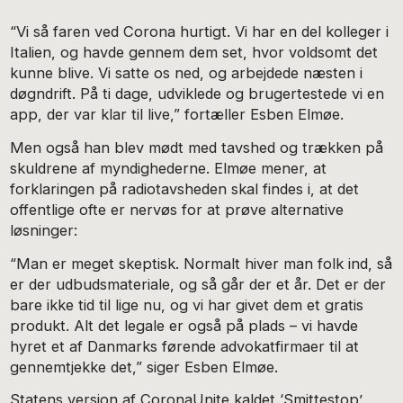
“Vi så faren ved Corona hurtigt. Vi har en del kolleger i
Italien, og havde gennem dem set, hvor voldsomt det
kunne blive. Vi satte os ned, og arbejdede næsten i
døgndrift. På ti dage, udviklede og brugertestede vi en
app, der var klar til live,” fortæller Esben Elmøe.
Men også han blev mødt med tavshed og trækken på
skuldrene af myndighederne. Elmøe mener, at
forklaringen på radiotavsheden skal findes i, at det
offentlige ofte er nervøs for at prøve alternative
løsninger:
“Man er meget skeptisk. Normalt hiver man folk ind, så
er der udbudsmateriale, og så går der et år. Det er der
bare ikke tid til lige nu, og vi har givet dem et gratis
produkt. Alt det legale er også på plads – vi havde
hyret et af Danmarks førende advokatfirmaer til at
gennemtjekke det,” siger Esben Elmøe.
Statens version af CoronaUnite kaldet ‘Smittestop’