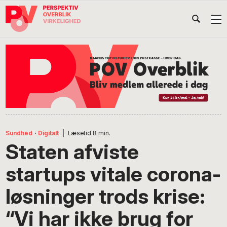
Gå
Skip
Gå
Head
direkte
til
direkte
til
indhold
til
Højr
primær
footer
Søg
på
navigation
POV
International
Sundhed
·
Digitalt
|
Læsetid
8
min.
Staten afviste
startups vitale corona-
løsninger trods krise:
“Vi har ikke brug for