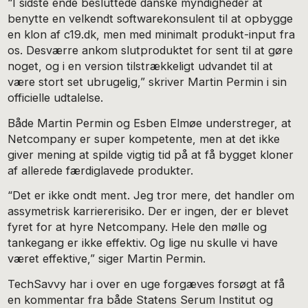
“I sidste ende besluttede danske myndigheder at
benytte en velkendt softwarekonsulent til at opbygge
en klon af c19.dk, men med minimalt produkt-input fra
os. Desværre ankom slutproduktet for sent til at gøre
noget, og i en version tilstrækkeligt udvandet til at
være stort set ubrugelig,” skriver Martin Permin i sin
officielle udtalelse.
Både Martin Permin og Esben Elmøe understreger, at
Netcompany er super kompetente, men at det ikke
giver mening at spilde vigtig tid på at få bygget kloner
af allerede færdiglavede produkter.
“Det er ikke ondt ment. Jeg tror mere, det handler om
assymetrisk karriererisiko. Der er ingen, der er blevet
fyret for at hyre Netcompany. Hele den mølle og
tankegang er ikke effektiv. Og lige nu skulle vi have
været effektive,” siger Martin Permin.
TechSavvy har i over en uge forgæves forsøgt at få
en kommentar fra både Statens Serum Institut og