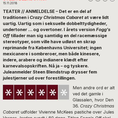
15.11.2018
TEATER // ANMELDELSE – Det er en del af
traditionen i
Crazy Christmas Cabaret
at være lidt
uartig. Uartig som i seksuelle dobbelttydigheder,
undertoner … og overtoner. I årets version
Fogg’s
Off
tillader man sig samtidig en del racemæssige
stereotyper, som ville have udløst en skrap
reprimande fra Københavns Universitet; ingen
mexicanere i sombreroer, men både kinesere,
indere, arabere og indianere klædt efter
karnevalsopskriften. Nå ja – og tyskere.
Juleanmelder Steen Blendstrup drysser fem
julestjerner ud over forestillingen.
Men andre ord er alt
ved det gamle i
Glassalen, hvor Den
36.
Crazy Christmas
Cabaret
udfolder Vivienne McKees pastiche over Jules
Vernes
Jorden rundt i 80 dage
. Titlen
Fogg’s Off
skal