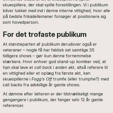
skuespillere, der skal spille forestillingen. Vi i publikum
bliver lukket med ind i denne interne vittighed, hvor alle
på bedste frikadellemaner forsøger at positionere sig
som hovedperson.
For det trofaste publikum
At størsteparten af publikum derudover også er
veteraner – nogle få har faktisk set samtlige 35
tidligere shows – gør kun denne fornemmelse
stærkere. Hvor enhver god stand-up komiker ved, at
han skal lave et
call back
i anden akt, altså referere til
en vittighed eller et oplæg fra første akt, kan
skuespillerne i
Fogg’s Off
trumfe (eller trumphe?) med
call backs fra adskillige år gamle shows.
At dømme efter latteren er der tilstrækkeligt mange
gengangere i publikum, der fanger selv 12 år gamle
referencer.