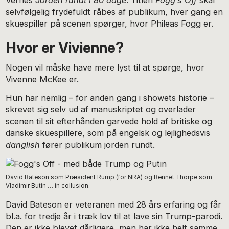
selvfølgelig frydefuldt råbes af publikum, hver gang en
skuespiller på scenen spørger, hvor Phileas Fogg er.
Hvor er Vivienne?
Nogen vil måske have mere lyst til at spørge, hvor
Vivenne McKee er.
Hun har nemlig – for anden gang i showets historie –
skrevet sig selv ud af manuskriptet og overlader
scenen til sit efterhånden garvede hold af britiske og
danske skuespillere, som på engelsk og lejlighedsvis
danglish
fører publikum jorden rundt.
David Bateson som Præsident Rump (for NRA) og Bennet Thorpe som
Vladimir Butin … in collusion.
David Bateson er veteranen med 28 års erfaring og får
bl.a. for tredje år i træk lov til at lave sin Trump-parodi.
Den er ikke blevet dårligere, men har ikke helt samme