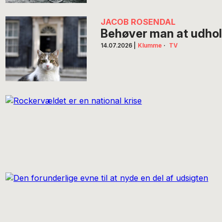
JACOB ROSENDAL
Behøver man at udhold
14.07.2026
|
Klumme
·
TV