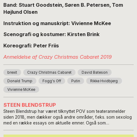
Band: Stuart Goodstein, Søren B. Petersen, Tom
Højlund Olsen
Instruktion og manuskript: Vivienne McKee
Scenografi og kostumer: Kirsten Brink
Koreografi: Peter Friis
Anmeldelse af Crazy Christmas Cabaret 2019
brexit
Crazy Christmas Cabaret
David Bateson
Donald Trump
Fogg's Off
Putin
Rikke Hvidbjerg
Vivienne McKee
STEEN BLENDSTRUP
Steen Blendstrup har været tilknyttet POV som teateranmelder
siden 2018, men dækker også andre områder, f.eks. som sexolog
med en række essays om aktuelle emner. Også som
freelancejournalist fylder kulturen meget – interviews,
pressemeddelelser og endog manuskript til en reklamefilm for