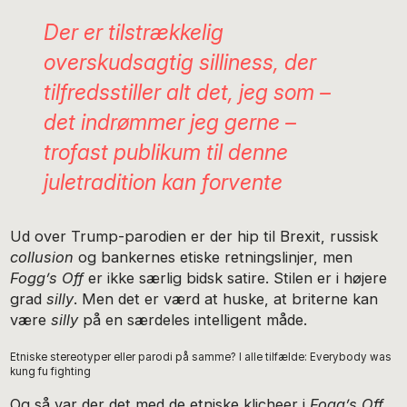
Der er tilstrækkelig
overskudsagtig
silliness
, der
tilfredsstiller alt det, jeg som –
det indrømmer jeg gerne –
trofast publikum til denne
juletradition kan forvente
Ud over Trump-parodien er der hip til Brexit, russisk
collusion
og bankernes etiske retningslinjer, men
Fogg’s Off
er ikke særlig bidsk satire. Stilen er i højere
grad
silly
. Men det er værd at huske, at briterne kan
være
silly
på en særdeles intelligent måde.
Etniske stereotyper eller parodi på samme? I alle tilfælde: Everybody was
kung fu fighting
Og så var der det med de etniske klicheer i
Fogg’s Off
.