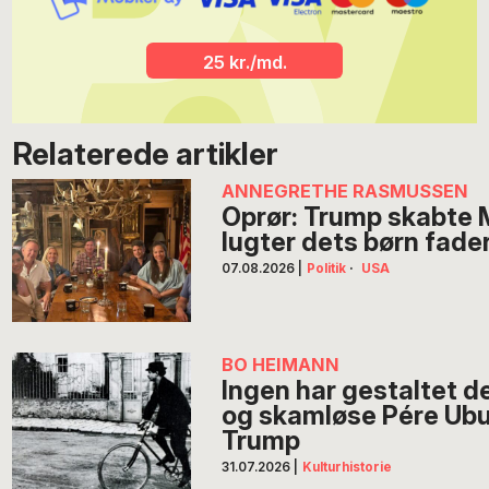
25 kr./md.
Relaterede artikler
ANNEGRETHE RASMUSSEN
Oprør: Trump skabte
lugter dets børn fade
07.08.2026
|
Politik
·
USA
BO HEIMANN
Ingen har gestaltet d
og skamløse Pére Ubu
Trump
31.07.2026
|
Kulturhistorie