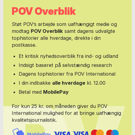
Skønheden og Udyret på Det Ny Teater. Det med sexologien kan
POV Overblik
du læse mere om på www.flirtmedlivet.dk.
Støt POV’s arbejde som uafhængigt medie og
modtag
POV Overblik
samt dagens udvalgte
tophistorier alle hverdage, direkte i din
postkasse.
Et kritisk nyhedsoverblik fra ind- og udland
Indsigt baseret på selvstændig research
Dagens tophistorier fra POV International
I din indbakke
alle hverdage
kl. 12.00
Betal med
MobilePay
For kun 25 kr. om måneden giver du POV
International mulighed for at bringe uafhængig
kvalitetsjournalistik.