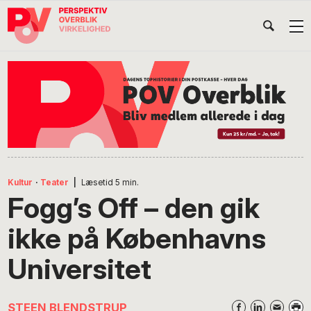
Gå
Skip
Gå
Head
direkte
til
direkte
til
indhold
til
Højr
primær
footer
Søg
på
navigation
POV
International
Kultur
·
Teater
|
Læsetid
5
min.
Fogg’s Off – den gik
ikke på Københavns
Universitet
STEEN BLENDSTRUP