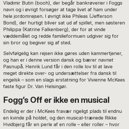
Vladimir Butin (booh), der begår bankrøverier i Foggs
navn og i øvrigt forsøger at tage livet af ham under
hele jordomrejsen. I øvrigt ikke Phileas (Jefferson
Bond), der hurtigt bliver sat ud af spillet, men søsteren
Philippa (Katrine Falkenberg), der for at vinde
væddemålet og redde familieformuen udgiver sig for
sin bror og begiver sig af sted.
Selvfølgelig kan rejsen ikke gøres uden kammertjener,
og han er i denne version dansk og bærer navnet
Pasnupå. Henrik Lund får i den rolle lov til at lave
meget direkte over- og undersættelser fra dansk til
engelsk – som en slags erstatning for Vivienne McKees
faste figur Dr. Van Helsingør.
Fogg’s Off er ikke en musical
Endelig er der i McKees fravær rigeligt plads til endnu
en kvinde på holdet, og den musical-trænede Rikke
Hvidbjerg får en perle af en rolle – eller roller – hvor