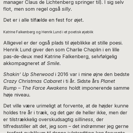
manager Claus de Lichtenberg springer til). I sig selv
flot, men som regel også
silly
.
Det er i alle tilfælde en fest for øjet.
Katrine Falkenberg og Henrik Lund i et poetisk øjeblik
Alligevel er der også plads til øjeblikke at stille poesi.
Henrik Lund giver den som Charlie Chaplin i en lille
pas-de-deux med Katrine Falkenberg, selvfølgelig
akkompagneret af
Smile
.
Shakin’ Up Sherwood
i 2016 var i mine øjne den bedste
Crazy Christmas Cabaret
i ti år. Sidste års
Planet
Rump – The Farce Awakens
holdt imponerende samme
høje niveau.
Det ville være urimeligt at forvente, at de højder kunne
holdes tre år i træk, og det gør de heller ikke, men der
er tilstrækkelig overskudsagtig
silliness
, der
tilfredsstiller alt det, jeg som – det indrømmer jeg gerne
– trofast publikum til denne juletradition kan forvente.