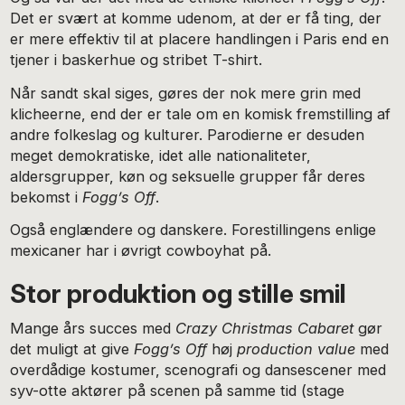
Det er svært at komme udenom, at der er få ting, der
er mere effektiv til at placere handlingen i Paris end en
tjener i baskerhue og stribet T-shirt.
Når sandt skal siges, gøres der nok mere grin med
klicheerne, end der er tale om en komisk fremstilling af
andre folkeslag og kulturer. Parodierne er desuden
meget demokratiske, idet alle nationaliteter,
aldersgrupper, køn og seksuelle grupper får deres
bekomst i
Fogg’s Off
.
Også englændere og danskere. Forestillingens enlige
mexicaner har i øvrigt cowboyhat på.
Stor produktion og stille smil
Mange års succes med
Crazy Christmas Cabaret
gør
det muligt at give
Fogg’s Off
høj
production value
med
overdådige kostumer, scenografi og dansescener med
syv-otte aktører på scenen på samme tid (stage