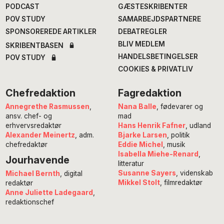
PODCAST
GÆSTESKRIBENTER
POV STUDY
SAMARBEJDSPARTNERE
SPONSOREREDE ARTIKLER
DEBATREGLER
BLIV MEDLEM
SKRIBENTBASEN
HANDELSBETINGELSER
POV STUDY
COOKIES & PRIVATLIV
Chefredaktion
Fagredaktion
Annegrethe Rasmussen
,
Nana Balle
, fødevarer og
ansv. chef- og
mad
erhvervsredaktør
Hans Henrik Fafner
, udland
Alexander Meinertz
, adm.
Bjarke Larsen
, politik
chefredaktør
Eddie Michel
, musik
Isabella Miehe-Renard
,
Jourhavende
litteratur
Susanne Sayers
, videnskab
Michael Bernth
, digital
Mikkel Stolt
, filmredaktør
redaktør
Anne Juliette Ladegaard
,
redaktionschef