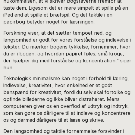
hukommelsen, at vi skriver bogstaverne fremfor at
taste dem. Ligesom det er mere simpelt at spille på en
iPad end at spille et brætspil. Og det taktile i en
papirbog betyder noget for læsningen.
Forskning viser, at det sætter tempoet ned, og
langsomhed er godt for vores forståelse og indlevelse i
tekster. Du mærker bogens tykkelse, fornemmer, hvor
du er i bogen, og hvordan papiret føles, små kroge,
der hjælper dig med forståelse og koncentration,” siger
hun.
Teknologisk minimalisme kan noget i forhold til læring,
indlevelse, kreativitet, hvor enkelhed er et godt
benspænd for kreativitet, fordi du selv skal fortolke og
opfinde billederne og ikke bliver distraheret. Mens
computeren giver os en overflod af udtryk og indtryk,
som kan gøre os dårligere til at indleve og koncentrere
os og dermed dårligere til at læse og skrive.
Den langsomhed og taktile fornemmelse forsvinder i