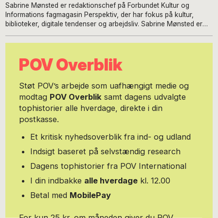
Sabrine Mønsted er redaktionschef på Forbundet Kultur og
Informations fagmagasin Perspektiv, der har fokus på kultur,
biblioteker, digitale tendenser og arbejdsliv. Sabrine Mønsted er
uddannet journalist og cand.scient. soc. fra Roskilde Universitet,
og har været ansat på Kvindernes Fagblad, Fagbladet 3F og
skrevet freelance for div. magasiner og forlag.
POV Overblik
Støt POV’s arbejde som uafhængigt medie og
modtag
POV Overblik
samt dagens udvalgte
tophistorier alle hverdage, direkte i din
postkasse.
Et kritisk nyhedsoverblik fra ind- og udland
Indsigt baseret på selvstændig research
Dagens tophistorier fra POV International
I din indbakke
alle hverdage
kl. 12.00
Betal med
MobilePay
For kun 25 kr. om måneden giver du POV