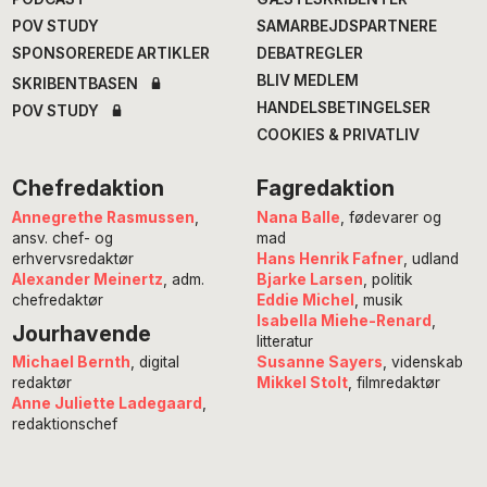
POV STUDY
SAMARBEJDSPARTNERE
SPONSOREREDE ARTIKLER
DEBATREGLER
BLIV MEDLEM
SKRIBENTBASEN
HANDELSBETINGELSER
POV STUDY
COOKIES & PRIVATLIV
Chefredaktion
Fagredaktion
Annegrethe Rasmussen
,
Nana Balle
, fødevarer og
ansv. chef- og
mad
erhvervsredaktør
Hans Henrik Fafner
, udland
Alexander Meinertz
, adm.
Bjarke Larsen
, politik
chefredaktør
Eddie Michel
, musik
Isabella Miehe-Renard
,
Jourhavende
litteratur
Susanne Sayers
, videnskab
Michael Bernth
, digital
Mikkel Stolt
, filmredaktør
redaktør
Anne Juliette Ladegaard
,
redaktionschef