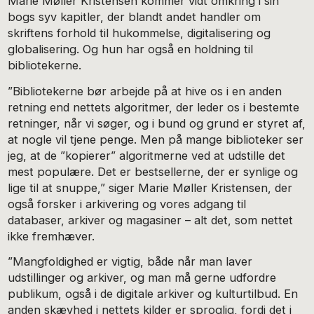
Marie Møller Kristensen kommer vidt omkring i sin
bogs syv kapitler, der blandt andet handler om
skriftens forhold til hukommelse, digitalisering og
globalisering. Og hun har også en holdning til
bibliotekerne.
”Bibliotekerne bør arbejde på at hive os i en anden
retning end nettets algoritmer, der leder os i bestemte
retninger, når vi søger, og i bund og grund er styret af,
at nogle vil tjene penge. Men på mange biblioteker ser
jeg, at de ”kopierer” algoritmerne ved at udstille det
mest populære. Det er bestsellerne, der er synlige og
lige til at snuppe,” siger Marie Møller Kristensen, der
også forsker i arkivering og vores adgang til
databaser, arkiver og magasiner – alt det, som nettet
ikke fremhæver.
”Mangfoldighed er vigtig, både når man laver
udstillinger og arkiver, og man må gerne udfordre
publikum, også i de digitale arkiver og kulturtilbud. En
anden skævhed i nettets kilder er sproglig, fordi det i