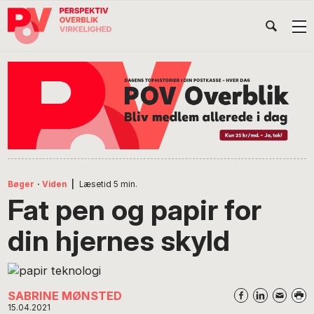
Gå
Skip
Gå
Head
direkte
til
direkte
til
indhold
til
Højr
primær
footer
Søg
på
navigation
POV
International
Bøger
·
Viden
|
Læsetid
5
min.
Fat pen og papir for
din hjernes skyld
SABRINE MØNSTED
15.04.2021