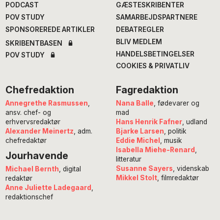
PODCAST
GÆSTESKRIBENTER
POV STUDY
SAMARBEJDSPARTNERE
SPONSOREREDE ARTIKLER
DEBATREGLER
BLIV MEDLEM
SKRIBENTBASEN
HANDELSBETINGELSER
POV STUDY
COOKIES & PRIVATLIV
Chefredaktion
Fagredaktion
Annegrethe Rasmussen
,
Nana Balle
, fødevarer og
ansv. chef- og
mad
erhvervsredaktør
Hans Henrik Fafner
, udland
Alexander Meinertz
, adm.
Bjarke Larsen
, politik
chefredaktør
Eddie Michel
, musik
Isabella Miehe-Renard
,
Jourhavende
litteratur
Susanne Sayers
, videnskab
Michael Bernth
, digital
Mikkel Stolt
, filmredaktør
redaktør
Anne Juliette Ladegaard
,
redaktionschef