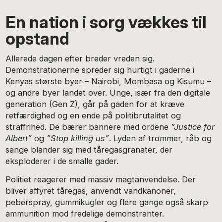
En nation i sorg vækkes til
opstand
Allerede dagen efter breder vreden sig.
Demonstrationerne spreder sig hurtigt i gaderne i
Kenyas største byer – Nairobi, Mombasa og Kisumu –
og andre byer landet over. Unge, især fra den digitale
generation (Gen Z), går på gaden for at kræve
retfærdighed og en ende på politibrutalitet og
straffrihed. De bærer bannere med ordene
”
Justice for
Albert”
og
”
Stop killing us”
. Lyden af trommer, råb og
sange blander sig med tåregasgranater, der
eksploderer i de smalle gader.
Politiet reagerer med massiv magtanvendelse. Der
bliver affyret tåregas, anvendt vandkanoner,
peberspray, gummikugler og flere gange også skarp
ammunition mod fredelige demonstranter.