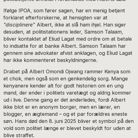
Ifølge IPOA, som fører sagen, har en menig betjent
forklaret efterforskerne, at hensigten var at
”disciplinere”
Albert, ikke at slå ham ihjel. Han siger
desuden, at politistationens leder, Samson Talaam,
bliver kontaktet af Eliud Lagat med ordre om at betale
to indsatte for at banke Albert. Samson Talaam har
gennem sine advokater afvist anklagen, og Eliud Lagat
har ikke kommenteret beskyldningerne.
Drabet på Albert Omondi Ojwang rammer Kenya som
et chok, men også som en genkendelig sorg. Mange
kenyanere kender alt for godt historien om en ung
mand, der ender i politiets varetægt og aldrig kommer
ud i live. Denne gang er det anderledes, fordi Albert
ikke blot er en anonym borger, men en lærer, en
blogger, en ægtemand – og et par forældres eneste
søn. Hans død den 8. juni 2025 bliver et symbol på den
vold som politiet længe er blevet beskyldt for uden at
blive straffet.