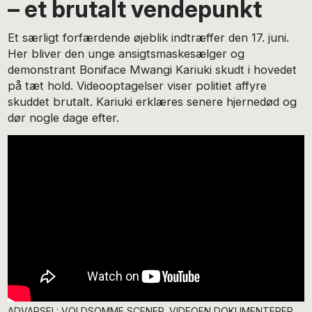
– et brutalt vendepunkt
Et særligt forfærdende øjeblik indtræffer den 17. juni.
Her bliver den unge ansigtsmaskesælger og
demonstrant Boniface Mwangi Kariuki skudt i hovedet
på tæt hold. Videooptagelser viser politiet affyre
skuddet brutalt. Kariuki erklæres senere hjernedød og
dør nogle dage efter.
ADVARSEL: VOLDSOMME SCENER. VIDEOEN DOKUMENTERER