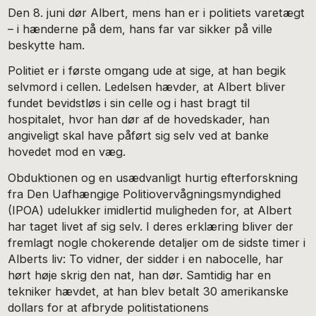
Den 8. juni dør Albert, mens han er i politiets varetægt
– i hænderne på dem, hans far var sikker på ville
beskytte ham.
Politiet er i første omgang ude at sige, at han begik
selvmord i cellen. Ledelsen hævder, at Albert bliver
fundet bevidstløs i sin celle og i hast bragt til
hospitalet, hvor han dør af de hovedskader, han
angiveligt skal have påført sig selv ved at banke
hovedet mod en væg.
Obduktionen og en usædvanligt hurtig efterforskning
fra Den Uafhængige Politiovervågningsmyndighed
(IPOA) udelukker imidlertid muligheden for, at Albert
har taget livet af sig selv. I deres erklæring bliver der
fremlagt nogle chokerende detaljer om de sidste timer i
Alberts liv: To vidner, der sidder i en nabocelle, har
hørt høje skrig den nat, han dør. Samtidig har en
tekniker hævdet, at han blev betalt 30 amerikanske
dollars for at afbryde politistationens