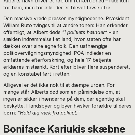
Alberts navn bliver et råb om retfærdighed – ikke kun
for ham, men for alle, der er blevet tavse ofre.
Den massive vrede presser myndighederne. Præsident
William Ruto tvinges til at ændre tonen: Han erkender
offentligt, at Albert døde
”
i politiets hænder”
– en
sjælden indrømmelse i et land, hvor staten ofte har
dækket over sine egne folk. Den uafhængige
politiovervågningsmyndighed IPOA indleder en
omfattende efterforskning, og hele 17 betjente
erklæres mistænkt. Kort efter bliver flere suspenderet,
og en konstabel ført i retten.
Alligevel er det ikke nok til at dæmpe uroen. For
mange står Alberts død som en påmindelse om, at
ingen er sikker i hænderne på dem, der egentlig skal
beskytte. I landsbyer og byer hvisker forældre til deres
børn:
”
Hold dig væk fra politiet.”
Boniface Kariukis skæbne