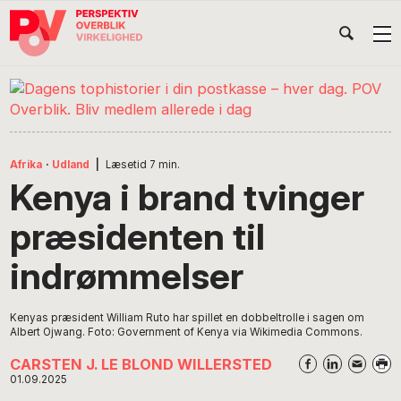
Gå
Skip
Gå
Head
direkte
til
direkte
til
indhold
til
Højr
primær
footer
Søg
på
navigation
POV
International
Afrika
·
Udland
|
Læsetid
7
min.
Kenya i brand tvinger
præsidenten til
indrømmelser
Kenyas præsident William Ruto har spillet en dobbeltrolle i sagen om
Albert Ojwang. Foto: Government of Kenya via Wikimedia Commons.
CARSTEN J. LE BLOND WILLERSTED
01.09.2025