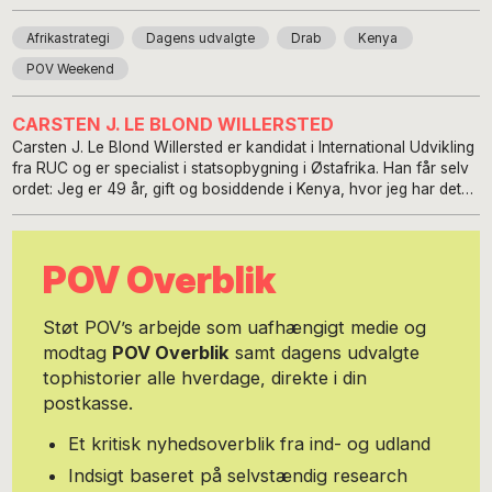
Afrikastrategi
Dagens udvalgte
Drab
Kenya
POV Weekend
CARSTEN J. LE BLOND WILLERSTED
Carsten J. Le Blond Willersted er kandidat i International Udvikling
fra RUC og er specialist i statsopbygning i Østafrika. Han får selv
ordet: Jeg er 49 år, gift og bosiddende i Kenya, hvor jeg har det
overordnede ansvar for den danske NGO Periamma’s arbejde i
Kenya (www.periamma.org). Sammen med vores lokale partnere
arbejder jeg på at forbedre de uddannelsesmæssige forhold for
POV Overblik
børn og unge, der går på vores skoler i Baringo County. Siden
2013 har jeg tillige arbejdet som rejseleder for Viktors Farmor på
rejser til den østlige og sydlige del af Afrika. Jeg er villig til at gå
Støt POV’s arbejde som uafhængigt medie og
rigtig langt for at mine gæster kan få lige dét ekstra med, når jeg
modtag
POV Overblik
samt dagens udvalgte
er med som rejseleder. En rejse er nemlig ikke bare en rejse. Den
tophistorier alle hverdage, direkte i din
skal kunne skabe mindeværdige oplevelser, som man som gæst
husker tilbage på med glæde mange år fremover. Så mine gæster
postkasse.
skal mærke min empati, passion og kærlighed til det, jeg viser og
formidler.
Et kritisk nyhedsoverblik fra ind- og udland
Indsigt baseret på selvstændig research