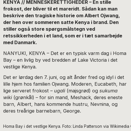
KENYA // MENNESKERETTIGHEDER – En stille
frokost, der bliver til et mareridt. Sådan kan man
beskrive den tragiske historie om Albert Ojwang,
der hen over sommeren satte Kenya i brand. Den
stiller også store spørgsmålstegn ved
retssikkerheden i et land, som er i tæt samarbejde
med Danmark.
NANYUKI, KENYA – Det er en typisk varm dag i Homa
Bay – en livlig by ved bredden af Lake Victoria i det
vestlige Kenya.
Det er lørdag den 7. juni, og alt ånder fred og idyl i det
lille hjem hos familien Ojwang. Moderen, Eucabeth, har
lige serveret frokost –
ugali
(majsgrød) og
sukuma
wiki
(grønkål) – for sin mand, Meshack, deres eneste
barn, Albert, hans kommende hustru, Nevnina, og
deres treårige barnebarn, George.
Homa Bay i det vestlige Kenya. Foto: Linda Patterson via Wikimed