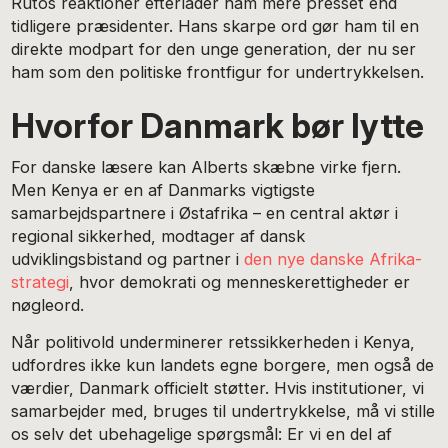
Rutos reaktioner efterlader ham mere presset end
tidligere præsidenter. Hans skarpe ord gør ham til en
direkte modpart for den unge generation, der nu ser
ham som den politiske frontfigur for undertrykkelsen.
Hvorfor Danmark bør lytte
For danske læsere kan Alberts skæbne virke fjern.
Men Kenya er en af Danmarks vigtigste
samarbejdspartnere i Østafrika – en central aktør i
regional sikkerhed, modtager af dansk
udviklingsbistand og partner i
den nye danske Afrika-
strategi
, hvor demokrati og menneskerettigheder er
nøgleord.
Når politivold underminerer retssikkerheden i Kenya,
udfordres ikke kun landets egne borgere, men også de
værdier, Danmark officielt støtter. Hvis institutioner, vi
samarbejder med, bruges til undertrykkelse, må vi stille
os selv det ubehagelige spørgsmål: Er vi en del af