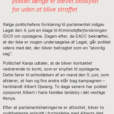
politiet længe er blevet beskyldt
for uden at blive straffet
Ifølge politichefens forklaring til parlamentet indgav
Lagat den 4. juni en klage til
Kriminalefterforskningen
(DCI)
om opslagene. Dagen efter, da EACC bekræfter,
at der ikke er nogen undersøgelse af Lagat, går politiet
videre med det, der bliver betragtet som en ”alvorlig
sag”.
Politichef Kanja udtaler, at de bliver kontaktet
vedrørende to konti, som er knyttet til opslagene.
Dette fører til anholdelsen af en mand den 5. juni, som
afslører, at han og fire andre står bag kampagnen –
heriblandt Albert Ojwang. To dage senere har politiet
opsporet Albert i hans families landsby i det vestlige
Kenya.
Efter at parlamentshøringerne er afsluttet, bliver to
politibetjente anholdt i forbindelse med Alberts død.