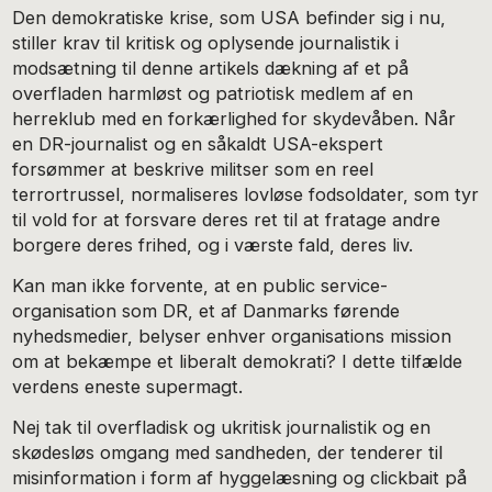
Den demokratiske krise, som USA befinder sig i nu,
stiller krav til kritisk og oplysende journalistik i
modsætning til denne artikels dækning af et på
overfladen harmløst og patriotisk medlem af en
herreklub med en forkærlighed for skydevåben. Når
en DR-journalist og en såkaldt USA-ekspert
forsømmer at beskrive militser som en reel
terrortrussel, normaliseres lovløse fodsoldater, som tyr
til vold for at forsvare deres ret til at fratage andre
borgere deres frihed, og i værste fald, deres liv.
Kan man ikke forvente, at en public service-
organisation som DR, et af Danmarks førende
nyhedsmedier, belyser enhver organisations mission
om at bekæmpe et liberalt demokrati? I dette tilfælde
verdens eneste supermagt.
Nej tak til overfladisk og ukritisk journalistik og en
skødesløs omgang med sandheden, der tenderer til
misinformation i form af hyggelæsning og clickbait på