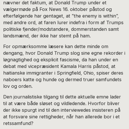
nævner det faktum, at Donald Trump under et
vælgermøde på Fox News 16. oktober påstod og
efterfølgende har gentaget, at ”the enemy is within”,
med andre ord, at faren lurer indefra i form af Trumps
politiske fjender/modstandere, dommerstanden samt
landsmænd, der ikke har stemt på ham.
For opmærksomme læsere kan dette minde om
dengang, hvor Donald Trump slog sine egne rekorder i
løgnagtighed og eksplicit fascisme, da han under en
debat med vicepræsident Kamala Harris påstod, at
haitianske immigranter i Springfield, Ohio, spiser deres
naboers katte og hunde og dermed truer samfundets
lov og orden.
Den journalistiske tilgang til dette aktuelle emne lader
til at være både sløset og vildledende. Hvorfor bliver
der ikke spurgt ind til den interviewedes insisteren på
at forsvare sine rettigheder, når han allerede bor i et
retssamfund?