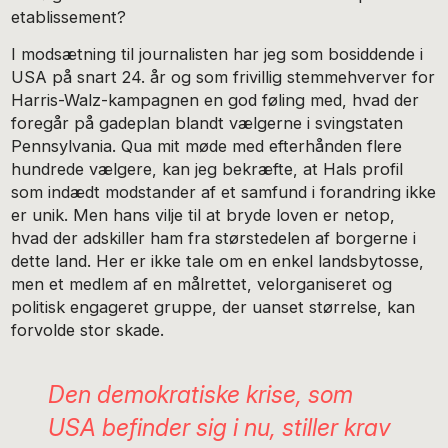
etablissement?
I modsætning til journalisten har jeg som bosiddende i
USA på snart 24. år og som frivillig stemmehverver for
Harris-Walz-kampagnen en god føling med, hvad der
foregår på gadeplan blandt vælgerne i svingstaten
Pennsylvania. Qua mit møde med efterhånden flere
hundrede vælgere, kan jeg bekræfte, at Hals profil
som indædt modstander af et samfund i forandring ikke
er unik. Men hans vilje til at bryde loven er netop,
hvad der adskiller ham fra størstedelen af borgerne i
dette land. Her er ikke tale om en enkel landsbytosse,
men et medlem af en målrettet, velorganiseret og
politisk engageret gruppe, der uanset størrelse, kan
forvolde stor skade.
Den demokratiske krise, som
USA befinder sig i nu, stiller krav