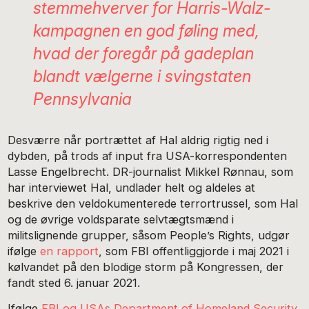
stemmehverver for Harris-Walz-
kampagnen en god føling med,
hvad der foregår på gadeplan
blandt vælgerne i svingstaten
Pennsylvania
Desværre når portrættet af Hal aldrig rigtig ned i
dybden, på trods af input fra USA-korrespondenten
Lasse Engelbrecht. DR-journalist Mikkel Rønnau, som
har interviewet Hal, undlader helt og aldeles at
beskrive den veldokumenterede terrortrussel, som Hal
og de øvrige voldsparate selvtægtsmænd i
militslignende grupper, såsom People’s Rights, udgør
ifølge
en rapport
, som FBI offentliggjorde i maj 2021 i
kølvandet på den blodige storm på Kongressen, der
fandt sted 6. januar 2021.
Ifølge
FBI og USAs Department of Homeland Security