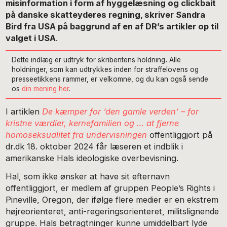
misinformation i form af hyggelæsning og clickbait
på danske skatteyderes regning, skriver Sandra
Bird fra USA på baggrund af en af DR’s artikler op til
valget i USA
.
Dette indlæg er udtryk for skribentens holdning
.
Alle
holdninger, som kan udtrykkes inden for straffelovens og
presseetikkens rammer, er velkomne, og du kan også sende
os
din mening her
.
I artiklen
De kæmper for ‘den gamle verden’ – for
kristne værdier, kernefamilien og … at fjerne
homoseksualitet fra undervisningen
offentliggjort på
dr.dk 18. oktober 2024 får læseren et indblik i
amerikanske Hals ideologiske overbevisning.
Hal, som ikke ønsker at have sit efternavn
offentliggjort, er medlem af gruppen People’s Rights i
Pineville, Oregon, der ifølge flere medier er en ekstrem
højreorienteret, anti-regeringsorienteret, militslignende
gruppe. Hals betragtninger kunne umiddelbart lyde