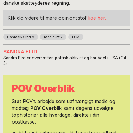
danske skatteyderes regning.
Klik dig videre til mere opinionsstof
lige her.
Danmarks radio
mediekritik
USA
SANDRA BIRD
Sandra Bird er oversætter, politisk aktivist og har boet i USA i 24
år.
POV Overblik
Støt POV’s arbejde som uafhængigt medie og
modtag
POV Overblik
samt dagens udvalgte
tophistorier alle hverdage, direkte i din
postkasse.
Et kritisk nyhedsoverblik fra ind- og udland