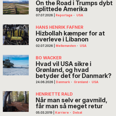
On the Road i Trumps dybt
splittede Amerika
07.07.2026
|
Reportage
·
USA
HANS HENRIK FAFNER
Hizbollah kæmper for at
overleve i Libanon
02.07.2026
|
Mellemøsten
·
USA
BO WACKER
Hvad vil USA sikre i
Grønland, og hvad
betyder det for Danmark?
24.06.2026
|
Danmark
·
Grønland
·
USA
HENRIETTE RALD
Når man selv er gavmild,
får man så meget retur
05.03.2019
|
Karriere
·
Debat