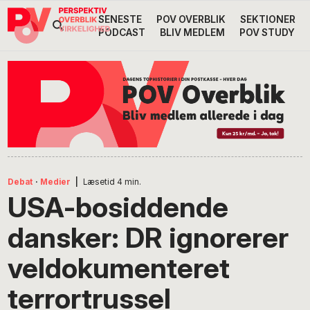
Gå
Skip
Gå
SENESTE
POV OVERBLIK
SEKTIONER
Header
direkte
til
direkte
PODCAST
BLIV MEDLEM
POV STUDY
til
indhold
til
Højre
primær
footer
Søg
på
navigation
POV
International
Debat
·
Medier
|
Læsetid
4
min.
USA-bosiddende
dansker: DR ignorerer
veldokumenteret
terrortrussel