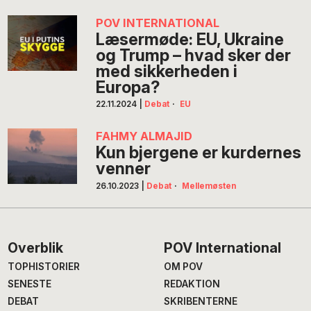
POV INTERNATIONAL
Læsermøde: EU, Ukraine
og Trump – hvad sker der
med sikkerheden i
Europa?
22.11.2024
|
Debat
·
EU
FAHMY ALMAJID
Kun bjergene er kurdernes
venner
26.10.2023
|
Debat
·
Mellemøsten
Footer
Overblik
POV International
TOPHISTORIER
OM POV
SENESTE
REDAKTION
DEBAT
SKRIBENTERNE