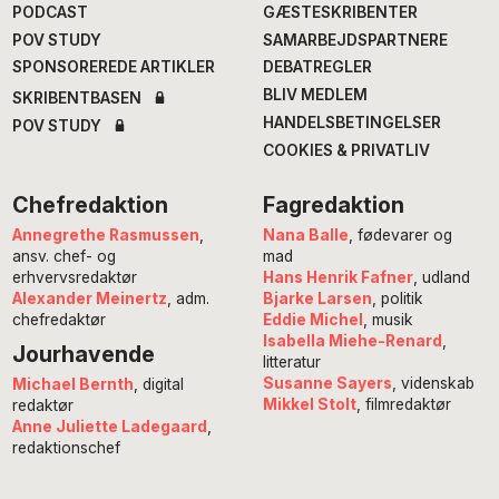
PODCAST
GÆSTESKRIBENTER
POV STUDY
SAMARBEJDSPARTNERE
SPONSOREREDE ARTIKLER
DEBATREGLER
BLIV MEDLEM
SKRIBENTBASEN
HANDELSBETINGELSER
POV STUDY
COOKIES & PRIVATLIV
Chefredaktion
Fagredaktion
Annegrethe Rasmussen
,
Nana Balle
, fødevarer og
ansv. chef- og
mad
erhvervsredaktør
Hans Henrik Fafner
, udland
Alexander Meinertz
, adm.
Bjarke Larsen
, politik
chefredaktør
Eddie Michel
, musik
Isabella Miehe-Renard
,
Jourhavende
litteratur
Susanne Sayers
, videnskab
Michael Bernth
, digital
Mikkel Stolt
, filmredaktør
redaktør
Anne Juliette Ladegaard
,
redaktionschef