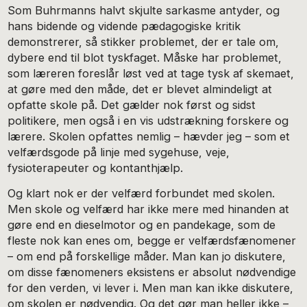
Som Buhrmanns halvt skjulte sarkasme antyder, og
hans bidende og vidende pædagogiske kritik
demonstrerer, så stikker problemet, der er tale om,
dybere end til blot tyskfaget. Måske har problemet,
som læreren foreslår løst ved at tage tysk af skemaet,
at gøre med den måde, det er blevet almindeligt at
opfatte skole på. Det gælder nok først og sidst
politikere, men også i en vis udstrækning forskere og
lærere. Skolen opfattes nemlig – hævder jeg – som et
velfærdsgode på linje med sygehuse, veje,
fysioterapeuter og kontanthjælp.
Og klart nok er der velfærd forbundet med skolen.
Men skole og velfærd har ikke mere med hinanden at
gøre end en dieselmotor og en pandekage, som de
fleste nok kan enes om, begge er velfærdsfænomener
– om end på forskellige måder. Man kan jo diskutere,
om disse fænomeners eksistens er absolut nødvendige
for den verden, vi lever i. Men man kan ikke diskutere,
om skolen er nødvendig. Og det gør man heller ikke –