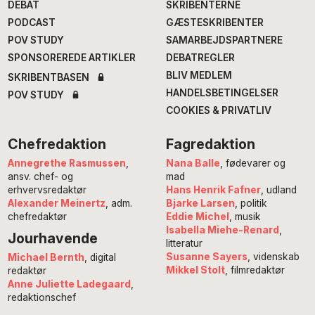
DEBAT
SKRIBENTERNE
PODCAST
GÆSTESKRIBENTER
POV STUDY
SAMARBEJDSPARTNERE
SPONSOREREDE ARTIKLER
DEBATREGLER
BLIV MEDLEM
SKRIBENTBASEN
HANDELSBETINGELSER
POV STUDY
COOKIES & PRIVATLIV
Chefredaktion
Fagredaktion
Annegrethe Rasmussen
,
Nana Balle
, fødevarer og
ansv. chef- og
mad
erhvervsredaktør
Hans Henrik Fafner
, udland
Alexander Meinertz
, adm.
Bjarke Larsen
, politik
chefredaktør
Eddie Michel
, musik
Isabella Miehe-Renard
,
Jourhavende
litteratur
Susanne Sayers
, videnskab
Michael Bernth
, digital
Mikkel Stolt
, filmredaktør
redaktør
Anne Juliette Ladegaard
,
redaktionschef