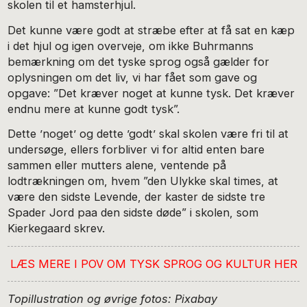
skolen til et hamsterhjul.
Det kunne være godt at stræbe efter at få sat en kæp
i det hjul og igen overveje, om ikke Buhrmanns
bemærkning om det tyske sprog også gælder for
oplysningen om det liv, vi har fået som gave og
opgave: ”Det kræver noget at kunne tysk. Det kræver
endnu mere at kunne godt tysk”.
Dette ’noget’ og dette ’godt’ skal skolen være fri til at
undersøge, ellers forbliver vi for altid enten bare
sammen eller mutters alene, ventende på
lodtrækningen om, hvem ”den Ulykke skal times, at
være den sidste Levende, der kaster de sidste tre
Spader Jord paa den sidste døde” i skolen, som
Kierkegaard skrev.
LÆS MERE I POV OM TYSK SPROG OG KULTUR HER
Topillustration og øvrige fotos: Pixabay