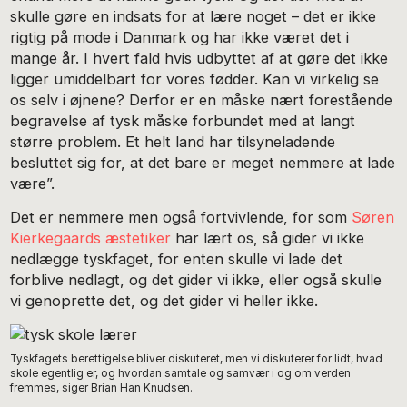
skulle gøre en indsats for at lære noget – det er ikke
rigtig på mode i Danmark og har ikke været det i
mange år. I hvert fald hvis udbyttet af at gøre det ikke
ligger umiddelbart for vores fødder. Kan vi virkelig se
os selv i øjnene? Derfor er en måske nært forestående
begravelse af tysk måske forbundet med at langt
større problem. Et helt land har tilsyneladende
besluttet sig for, at det bare er meget nemmere at lade
være”.
Det er nemmere men også fortvivlende, for som
Søren
Kierkegaards æstetiker
har lært os, så gider vi ikke
nedlægge tyskfaget, for enten skulle vi lade det
forblive nedlagt, og det gider vi ikke, eller også skulle
vi genoprette det, og det gider vi heller ikke.
Tyskfagets berettigelse bliver diskuteret, men vi diskuterer for lidt, hvad
skole egentlig er, og hvordan samtale og samvær i og om verden
fremmes, siger Brian Han Knudsen.