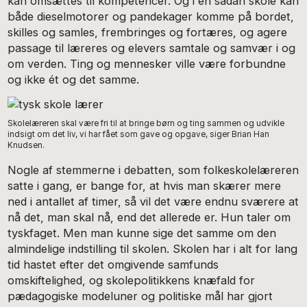
kan omsættes til kompetencer. Og i en sådan skole kan
både dieselmotorer og pandekager komme på bordet,
skilles og samles, frembringes og fortæres, og agere
passage til læreres og elevers samtale og samvær i og
om verden. Ting og mennesker ville være forbundne
og ikke ét og det samme.
Skolelæreren skal være fri til at bringe børn og ting sammen og udvikle
indsigt om det liv, vi har fået som gave og opgave, siger Brian Han
Knudsen.
Nogle af stemmerne i debatten, som folkeskolelæreren
satte i gang, er bange for, at hvis man skærer mere
ned i antallet af timer, så vil det være endnu sværere at
nå det, man skal nå, end det allerede er. Hun taler om
tyskfaget. Men man kunne sige det samme om den
almindelige indstilling til skolen. Skolen har i alt for lang
tid hastet efter det omgivende samfunds
omskiftelighed, og skolepolitikkens knæfald for
pædagogiske modeluner og politiske mål har gjort