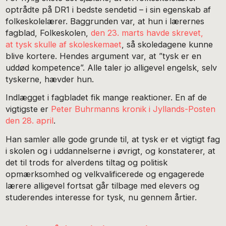
optrådte på DR1 i bedste sendetid – i sin egenskab af
folkeskolelærer. Baggrunden var, at hun i lærernes
fagblad, Folkeskolen,
den 23. marts havde skrevet,
at tysk skulle af skoleskemaet
, så skoledagene kunne
blive kortere. Hendes argument var, at ”tysk er en
uddød kompetence”. Alle taler jo alligevel engelsk, selv
tyskerne, hævder hun.
Indlægget i fagbladet fik mange reaktioner. En af de
vigtigste er
Peter Buhrmanns kronik i Jyllands-Posten
den 28. april
.
Han samler alle gode grunde til, at tysk er et vigtigt fag
i skolen og i uddannelserne i øvrigt, og konstaterer, at
det til trods for alverdens tiltag og politisk
opmærksomhed og velkvalificerede og engagerede
lærere alligevel fortsat går tilbage med elevers og
studerendes interesse for tysk, nu gennem årtier.