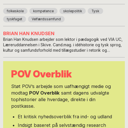
folkeskole
kompetence
skolepolitik
Tysk
tyskfaget
Velfærdssamfund
BRIAN HAN KNUDSEN
Brian Han Knudsen arbejder som lektor i pædagogik ved VIA UC,
Læreruddannelsen i Skive. Cand.mag. i idéhistorie og tysk sprog,
kultur og samfundsforhold med tillægsstudier i retorik og
formidling og med særlige studieinteresser i modernitets-,
oplysnings- og metafysikkritik. Engageret i fagene på det
almendidaktiske og almenpædagogiske område i
POV Overblik
læreruddannelsen, herunder bachelorprojektet, med vægt på
almen dannelse/kristendom/livsoplysning/medborgerskab. Har
besiddet en række tillidsposter i kraft af interessen for faglig og
Støt POV’s arbejde som uafhængigt medie og
pædagogisk dømmekraft og autonomi, medarbejderdemokrati,
modtag
POV Overblik
samt dagens udvalgte
arbejdspladskultur og -miljø. De faglige interesser kredser aktuelt
tophistorier alle hverdage, direkte i din
om bl.a. religionspsykologi og -sociologi, jødisk humanisme og
erfarings- og kropsfænomenologi i pædagogisk-filosofisk og
postkasse.
perspektiv. Forskningserfaringer med tilknytning til en række af de
nævnte felter.
Et kritisk nyhedsoverblik fra ind- og udland
Indsigt baseret på selvstændig research