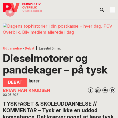
Gå
Skip
Gå
Head
direkte
til
direkte
til
indhold
til
Højr
primær
footer
Søg
på
navigation
POV
International
Uddannelse
·
Debat
|
Læsetid
5
min.
Dieselmotorer og
pandekager – på tysk
BRIAN HAN KNUDSEN
03.05.2021
TYSKFAGET & SKOLEUDDANNELSE //
KOMMENTAR – Tysk er ikke en uddød
kompetence. Det kræver noget at lære tysk