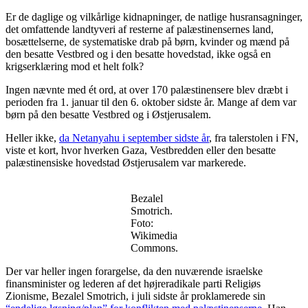
Er de daglige og vilkårlige kidnapninger, de natlige husransagninger,
det omfattende landtyveri af resterne af palæstinensernes land,
bosættelserne, de systematiske drab på børn, kvinder og mænd på
den besatte Vestbred og i den besatte hovedstad, ikke også en
krigserklæring mod et helt folk?
Ingen nævnte med ét ord, at over 170 palæstinensere blev dræbt i
perioden fra 1. januar til den 6. oktober sidste år. Mange af dem var
børn på den besatte Vestbred og i Østjerusalem.
Heller ikke,
da Netanyahu i september sidste år
, fra talerstolen i FN,
viste et kort, hvor hverken Gaza, Vestbredden eller den besatte
palæstinensiske hovedstad Østjerusalem var markerede.
Bezalel
Smotrich.
Foto:
Wikimedia
Commons.
Der var heller ingen forargelse, da den nuværende israelske
finansminister og lederen af det højreradikale parti Religiøs
Zionisme, Bezalel Smotrich, i juli sidste år proklamerede sin