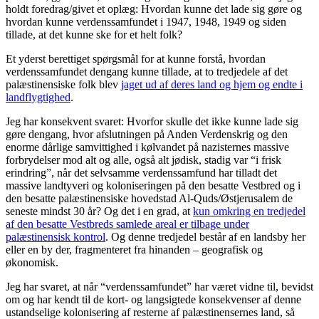
holdt foredrag/givet et oplæg: Hvordan kunne det lade sig gøre og
hvordan kunne verdenssamfundet i 1947, 1948, 1949 og siden
tillade, at det kunne ske for et helt folk?
Et yderst berettiget spørgsmål for at kunne forstå, hvordan
verdenssamfundet dengang kunne tillade, at to tredjedele af det
palæstinensiske folk blev
jaget ud af deres land og hjem og endte i
landflygtighed
.
Jeg har konsekvent svaret: Hvorfor skulle det ikke kunne lade sig
gøre dengang, hvor afslutningen på Anden Verdenskrig og den
enorme dårlige samvittighed i kølvandet på nazisternes massive
forbrydelser mod alt og alle, også alt jødisk, stadig var “i frisk
erindring”, når det selvsamme verdenssamfund har tilladt det
massive landtyveri og koloniseringen på den besatte Vestbred og i
den besatte palæstinensiske hovedstad Al-Quds/Østjerusalem de
seneste mindst 30 år? Og det i en grad, at
kun omkring en tredjedel
af den besatte Vestbreds
samlede areal er tilbage under
palæstinensisk kontrol
. Og denne tredjedel består af en landsby her
eller en by der, fragmenteret fra hinanden – geografisk og
økonomisk.
Jeg har svaret, at når “verdenssamfundet” har været vidne til, bevidst
om og har kendt til de kort- og langsigtede konsekvenser af denne
ustandselige kolonisering af resterne af palæstinensernes land, så