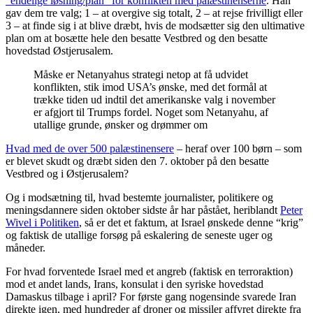
“endelige løsning/plan” for konflikten med palæstinenserne
. Han
gav dem tre valg; 1 – at overgive sig totalt, 2 – at rejse frivilligt eller
3 – at finde sig i at blive dræbt, hvis de modsætter sig den ultimative
plan om at bosætte hele den besatte Vestbred og den besatte
hovedstad Østjerusalem.
Måske er Netanyahus strategi netop at få udvidet
konflikten, stik imod USA’s ønske, med det formål at
trække tiden ud indtil det amerikanske valg i november
er afgjort til Trumps fordel. Noget som Netanyahu, af
utallige grunde, ønsker og drømmer om
Hvad med de over 500 palæstinensere
– heraf over 100 børn – som
er blevet skudt og dræbt siden den 7. oktober på den besatte
Vestbred og i Østjerusalem?
Og i modsætning til, hvad bestemte journalister, politikere og
meningsdannere siden oktober sidste år har påstået, heriblandt
Peter
Wivel i Politiken
, så er det et faktum, at Israel ønskede denne “krig”
og faktisk de utallige forsøg på eskalering de seneste uger og
måneder.
For hvad forventede Israel med et angreb (faktisk en terroraktion)
mod et andet lands, Irans, konsulat i den syriske hovedstad
Damaskus tilbage i april? For første gang nogensinde svarede Iran
direkte igen, med hundreder af droner og missiler affyret direkte fra