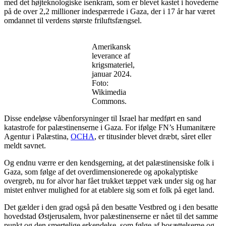
med det højteknologiske isenkram, som er blevet kastet i hovederne
på de over 2,2 millioner indespærrede i Gaza, der i 17 år har været
omdannet til verdens største friluftsfængsel.
Amerikansk
leverance af
krigsmateriel,
januar 2024.
Foto:
Wikimedia
Commons.
Disse endeløse våbenforsyninger til Israel har medført en sand
katastrofe for palæstinenserne i Gaza. For ifølge FN’s Humanitære
Agentur i Palæstina,
OCHA
, er titusinder blevet dræbt, såret eller
meldt savnet.
Og endnu værre er den kendsgerning, at det palæstinensiske folk i
Gaza, som følge af det overdimensionerede og apokalyptiske
overgreb, nu for alvor har fået trukket tæppet væk under sig og har
mistet enhver mulighed for at etablere sig som et folk på eget land.
Det gælder i den grad også på den besatte Vestbred og i den besatte
hovedstad Østjerusalem, hvor palæstinenserne er nået til det samme
punkt og den smertelige erkendelse, som følge af bosættelserne og