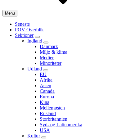
Menu
Seneste
POV Overblik
Sektioner
Submenu
Indland
Submenu
Danmark
Miljø & klima
Medier
Minoriteter
Udland
Submenu
EU
Afrika
Asien
Canada
Europa
Kina
Mellemøsten
Rusland
Storbritannien
Syd- og Latinamerika
USA
Kultur