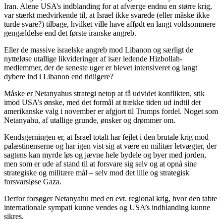
Iran. Alene USA’s indblanding for at afværge endnu en større krig,
var stærkt medvirkende til, at Israel ikke svarede (eller måske ikke
turde svare?) tilbage, hvilket ville have affødt en langt voldsommere
gengældelse end det første iranske angreb.
Eller de massive israelske angreb mod Libanon og særligt de
nytteløse utallige likvideringer af især ledende Hizbollah-
medlemmer, der de seneste uger er blevet intensiveret og langt
dybere ind i Libanon end tidligere?
Måske er Netanyahus strategi netop at få udvidet konflikten, stik
imod USA’s ønske, med det formål at trække tiden ud indtil det
amerikanske valg i november er afgjort til Trumps fordel. Noget som
Netanyahu, af utallige grunde, ønsker og drømmer om.
Kendsgerningen er, at Israel totalt har fejlet i den brutale krig mod
palæstinenserne og har igen vist sig at være en militær letvægter, der
sagtens kan myrde løs og jævne hele bydele og byer med jorden,
men som er ude af stand til at forsvare sig selv og at opnå sine
strategiske og militære mål – selv mod det lille og strategisk
forsvarsløse Gaza.
Derfor forsøger Netanyahu med en evt. regional krig, hvor den tabte
internationale sympati kunne vendes og USA’s indblanding kunne
sikres.