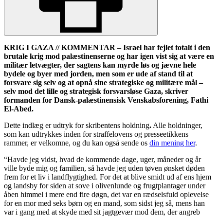
KRIG I GAZA // KOMMENTAR – Israel har fejlet totalt i den
brutale krig mod palæstinenserne og har igen vist sig at være en
militær letvægter, der sagtens kan myrde løs og jævne hele
bydele og byer med jorden, men som er ude af stand til at
forsvare sig selv og at opnå sine strategiske og militære mål –
selv mod det lille og strategisk forsvarsløse Gaza, skriver
formanden for Dansk-palæstinensisk Venskabsforening, Fathi
El-Abed.
Dette indlæg er udtryk for skribentens holdning
.
Alle holdninger,
som kan udtrykkes inden for straffelovens og presseetikkens
rammer, er velkomne, og du kan også sende os
din mening her
.
“Havde jeg vidst, hvad de kommende dage, uger, måneder og år
ville byde mig og familien, så havde jeg uden tøven ønsket døden
frem for et liv i landflygtighed. For det at blive smidt ud af ens hjem
og landsby for siden at sove i olivenlunde og frugtplantager under
åben himmel i mere end fire døgn, det var en rædselsfuld oplevelse
for en mor med seks børn og en mand, som sidst jeg så, mens han
var i gang med at skyde med sit jagtgevær mod dem, der angreb