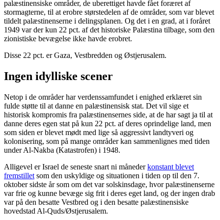
palæstinensiske områder, de uberettiget havde fået foræret af
stormagterne, til at erobre størstedelen af de områder, som var blevet
tildelt palæstinenserne i delingsplanen. Og det i en grad, at i foråret
1949 var der kun 22 pct. af det historiske Palæstina tilbage, som den
zionistiske bevægelse ikke havde erobret.
Disse 22 pct. er Gaza, Vestbredden og Østjerusalem.
Ingen idylliske scener
Netop i de områder har verdenssamfundet i enighed erklæret sin
fulde støtte til at danne en palæstinensisk stat. Det vil sige et
historisk kompromis fra palæstinensernes side, at de har sagt ja til at
danne deres egen stat på kun 22 pct. af deres oprindelige land, men
som siden er blevet mødt med lige så aggressivt landtyveri og
kolonisering, som på mange områder kan sammenlignes med tiden
under Al-Nakba (Katastrofen) i 1948.
Alligevel er Israel de seneste snart ni måneder
konstant blevet
fremstillet
som den uskyldige og situationen i tiden op til den 7.
oktober sidste år som om det var solskinsdage, hvor palæstinenserne
var frie og kunne bevæge sig frit i deres eget land, og der ingen drab
var på den besatte Vestbred og i den besatte palæstinensiske
hovedstad Al-Quds/Østjerusalem.