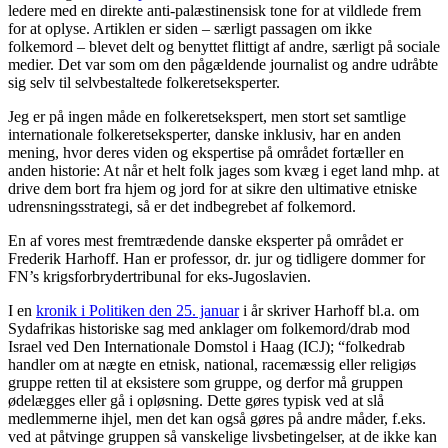
ledere med en direkte anti-palæstinensisk tone for at vildlede frem
for at oplyse. Artiklen er siden – særligt passagen om ikke
folkemord – blevet delt og benyttet flittigt af andre, særligt på sociale
medier. Det var som om den pågældende journalist og andre udråbte
sig selv til selvbestaltede folkeretseksperter.
Jeg er på ingen måde en folkeretsekspert, men stort set samtlige
internationale folkeretseksperter, danske inklusiv, har en anden
mening, hvor deres viden og ekspertise på området fortæller en
anden historie: At når et helt folk jages som kvæg i eget land mhp. at
drive dem bort fra hjem og jord for at sikre den ultimative etniske
udrensningsstrategi, så er det indbegrebet af folkemord.
En af vores mest fremtrædende danske eksperter på området er
Frederik Harhoff. Han er professor, dr. jur og tidligere dommer for
FN’s krigsforbrydertribunal for eks-Jugoslavien.
I en
kronik i Politiken den 25. januar
i år skriver Harhoff bl.a. om
Sydafrikas historiske sag med anklager om folkemord/drab mod
Israel ved Den Internationale Domstol i Haag (ICJ); “folkedrab
handler om at nægte en etnisk, national, racemæssig eller religiøs
gruppe retten til at eksistere som gruppe, og derfor må gruppen
ødelægges eller gå i opløsning. Dette gøres typisk ved at slå
medlemmerne ihjel, men det kan også gøres på andre måder, f.eks.
ved at påtvinge gruppen så vanskelige livsbetingelser, at de ikke kan