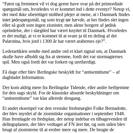
“Først og fremmest vil vi dog gerne have svar på det primordiale
spørgsmål om, hvorledes vi er kommet ind i dette eventyr? Netop vi,
der med ikke uberettiget stolthed plejer at mene, at i Danmark findes
intet jødespørgsmål, og som trygt tør hævde, at her findes slet ingen
eller så godt som ingen zionister, men alene borgere af jødisk
oprindelse, der i slægtled har været knyttet til Danmark. Hvorledes
er det muligt, at vi er kommet til at svare ja til en deling af det
Palæstina, hvis jord i 1300 år har været arabernes eje?”.
Lederartiklen sendte med andre ord et klart signal om, at Danmark
skulle have afholdt sig fra at stemme, fordi det var stormagternes
spil. Men også fordi det var forkert og uretfærdigt.
Få dage efter blev Berlingske beskyldt for “antisemitisme” – af
dagbladet Information.
Der kom aldrig mere fra Berlingske Tidende, eller andre herhjemme
for den sags skyld. For de klassiske absurde beskyldninger om
“antisemitisme” var klar allerede dengang.
Et andet eksempel var den svenske fredsmægler Folke Bernadotte,
der blev myrdet af de zionistiske organisationer i september 1948.
Han fremlagde en fredsplan, der netop indebar en tilbagevenden til
delingsplanen, der blev vedtaget af FN året før, og som siden blev
brugt af zionisterne til at erobre mere og mere. De brugte de