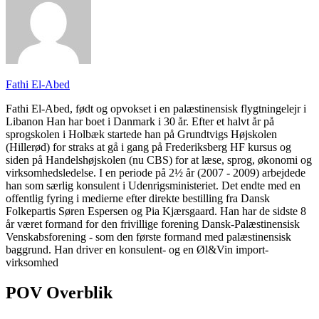
Fathi El-Abed
Fathi El-Abed, født og opvokset i en palæstinensisk flygtningelejr i
Libanon Han har boet i Danmark i 30 år. Efter et halvt år på
sprogskolen i Holbæk startede han på Grundtvigs Højskolen
(Hillerød) for straks at gå i gang på Frederiksberg HF kursus og
siden på Handelshøjskolen (nu CBS) for at læse, sprog, økonomi og
virksomhedsledelse. I en periode på 2½ år (2007 - 2009) arbejdede
han som særlig konsulent i Udenrigsministeriet. Det endte med en
offentlig fyring i medierne efter direkte bestilling fra Dansk
Folkepartis Søren Espersen og Pia Kjærsgaard. Han har de sidste 8
år været formand for den frivillige forening Dansk-Palæstinensisk
Venskabsforening - som den første formand med palæstinensisk
baggrund. Han driver en konsulent- og en Øl&Vin import-
virksomhed
POV Overblik