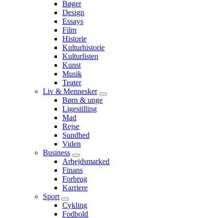
Submenu
Bøger
Design
Essays
Film
Historie
Kulturhistorie
Kulturlisten
Kunst
Musik
Teater
Liv & Mennesker
Submenu
Børn & unge
Ligestilling
Mad
Rejse
Sundhed
Viden
Business
Submenu
Arbejdsmarked
Finans
Forbrug
Karriere
Sport
Submenu
Cykling
Fodbold