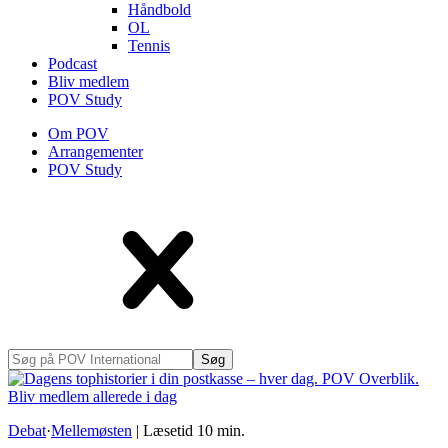
Håndbold
OL
Tennis
Podcast
Bliv medlem
POV Study
Om POV
Arrangementer
POV Study
Søg
på
POV
International
Debat
·
Mellemøsten
|
Læsetid
10
min.