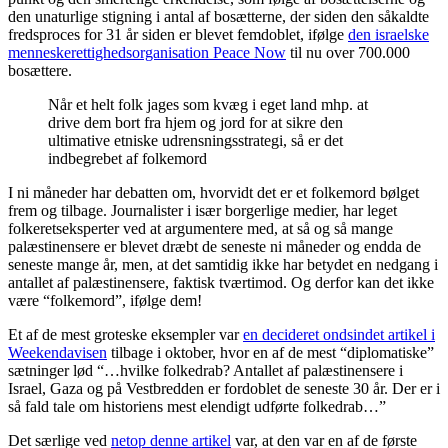
den unaturlige stigning i antal af bosætterne, der siden den såkaldte
fredsproces for 31 år siden er blevet femdoblet, ifølge
den israelske
menneskerettighedsorganisation Peace Now
til nu over 700.000
bosættere.
Når et helt folk jages som kvæg i eget land mhp. at
drive dem bort fra hjem og jord for at sikre den
ultimative etniske udrensningsstrategi, så er det
indbegrebet af folkemord
I ni måneder har debatten om, hvorvidt det er et folkemord bølget
frem og tilbage. Journalister i især borgerlige medier, har leget
folkeretseksperter ved at argumentere med, at så og så mange
palæstinensere er blevet dræbt de seneste ni måneder og endda de
seneste mange år, men, at det samtidig ikke har betydet en nedgang i
antallet af palæstinensere, faktisk tværtimod. Og derfor kan det ikke
være “folkemord”, ifølge dem!
Et af de mest groteske eksempler var
en decideret ondsindet artikel i
Weekendavisen
tilbage i oktober, hvor en af de mest “diplomatiske”
sætninger lød “…hvilke folkedrab? Antallet af palæstinensere i
Israel, Gaza og på Vestbredden er fordoblet de seneste 30 år. Der er i
så fald tale om historiens mest elendigt udførte folkedrab…”
Det særlige ved
netop denne artikel
var, at den var en af de første