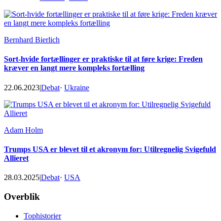
Bernhard Bierlich
Sort-hvide fortællinger er praktiske til at føre krige: Freden
kræver en langt mere kompleks fortælling
22.06.2023
|
Debat
·
Ukraine
Adam Holm
Trumps USA er blevet til et akronym for: Utilregnelig Svigefuld
Allieret
28.03.2025
|
Debat
·
USA
Footer
Overblik
Tophistorier