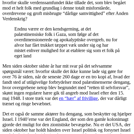
hvorfor skulle verdenssamfundet ikke tillade det, som blev begået
mod et helt folk med grundlag i denne totalt misforståede,
overdrevene og groft misbrugte “dårlige samvittighed” efter Anden
Verdenskrig?
Endnu værre er den kendsgerning, at det
palæstinensiske folk i Gaza, som følge af det
overdimensionerede og apokalyptiske overgreb, nu for
alvor har fået trukket tæppet væk under sig og har
mistet enhver mulighed for at etablere sig som et folk på
eget land
Men siden oktober sidste år har mit svar på det selvsamme
spørgsmål været: hvorfor skulle det ikke kunne lade sig gøre for
over 76 år siden, når de seneste 260 dage er en tro kopi af, hvad der
fandt sted af utilgivelige forbrydelser mod palæstinenserne dengang,
hvor overgrebene netop blev begrundet med “retten til selvforsvar”,
skønt ingen regulære hære gik til angreb mod Israel efter den 15.
maj 1948. I store træk var det
en “hær” af frivillige
, der var dårligt
trænet og ringe bevæbnet.
Det er også de samme aktører fra dengang, som beskytter og hjælper
Israel. I 1940’erne var det England, der som den gamle kolonimagt
gjorde det muligt for den zionistiske bevægelse. Nu er det USA, der
siden oktober har holdt hånden over Israel politisk og forsynet Israel