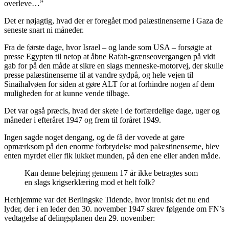
overleve…”
Det er nøjagtig, hvad der er foregået mod palæstinenserne i Gaza de
seneste snart ni måneder.
Fra de første dage, hvor Israel – og lande som USA – forsøgte at
presse Egypten til netop at åbne Rafah-grænseovergangen på vidt
gab for på den måde at sikre en slags menneske-motorvej, der skulle
presse palæstinenserne til at vandre sydpå, og hele vejen til
Sinaihalvøen for siden at gøre ALT for at forhindre nogen af dem
muligheden for at kunne vende tilbage.
Det var også præcis, hvad der skete i de forfærdelige dage, uger og
måneder i efteråret 1947 og frem til foråret 1949.
Ingen sagde noget dengang, og de få der vovede at gøre
opmærksom på den enorme forbrydelse mod palæstinenserne, blev
enten myrdet eller fik lukket munden, på den ene eller anden måde.
Kan denne belejring gennem 17 år ikke betragtes som
en slags krigserklæring mod et helt folk?
Herhjemme var det Berlingske Tidende, hvor ironisk det nu end
lyder, der i en leder den 30. november 1947 skrev følgende om FN’s
vedtagelse af delingsplanen den 29. november: