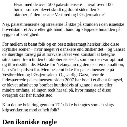
Hvad med de over 500 palæstinensere – heraf over 100
børn – som er blevet skudt og dræbt siden den 7.
oktober på den besatte Vestbred og i Østjerusalem?
Nej, palæstinenserne og israelerne lå ikke på stranden i den israelske
hovedstad Tel Aviv eller gik hånd i hånd og klappede hinanden på
ryggen af kærlighed.
For mellem et besat folk og en besættelsesmagt hersker ikke disse
idylliske scener – hvor meget vi danskere end ønsker det – og uanset
de ihærdige forsøg på at forsvare Israel ved konstant at betegne
situationen frem til den 6. oktober sidste år, som om den var optimal
og tilfredsstillende. Måske for Netanyahu og den ekstreme koalition,
han står i spidsen for. Men bestemt ikke for palæstinenserne på
Vestbredden og i Østjerusalem. Og særligt Gaza, hvor de
indespærrede palæstinensere siden 2007 har boet i et åbent fængsel,
er blevet udsultet og bombet hundredvis af gange i større eller
mindre omfang, så ingen reelt har tal på, hvor mange af disse
overgreb der har fundet sted.
Kan denne belejring gennem 17 år ikke betragtes som en slags
krigserklæring mod et helt folk?
Den ikoniske nøgle