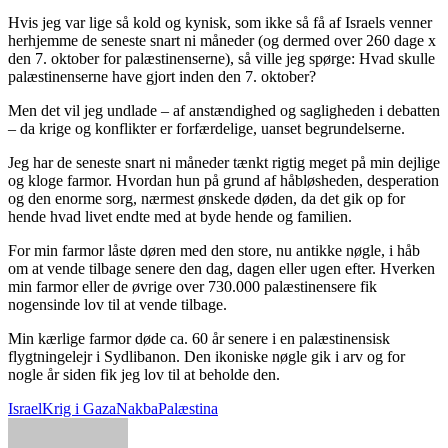
Hvis jeg var lige så kold og kynisk, som ikke så få af Israels venner
herhjemme de seneste snart ni måneder (og dermed over 260 dage x
den 7. oktober for palæstinenserne), så ville jeg spørge: Hvad skulle
palæstinenserne have gjort inden den 7. oktober?
Men det vil jeg undlade – af anstændighed og sagligheden i debatten
– da krige og konflikter er forfærdelige, uanset begrundelserne.
Jeg har de seneste snart ni måneder tænkt rigtig meget på min dejlige
og kloge farmor. Hvordan hun på grund af håbløsheden, desperation
og den enorme sorg, nærmest ønskede døden, da det gik op for
hende hvad livet endte med at byde hende og familien.
For min farmor låste døren med den store, nu antikke nøgle, i håb
om at vende tilbage senere den dag, dagen eller ugen efter. Hverken
min farmor eller de øvrige over 730.000 palæstinensere fik
nogensinde lov til at vende tilbage.
Min kærlige farmor døde ca. 60 år senere i en palæstinensisk
flygtningelejr i Sydlibanon. Den ikoniske nøgle gik i arv og for
nogle år siden fik jeg lov til at beholde den.
Israel
Krig i Gaza
Nakba
Palæstina