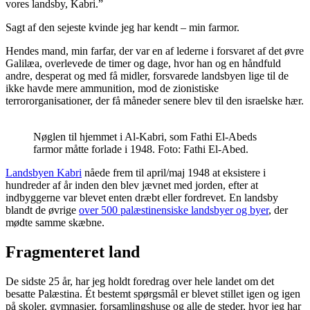
vores landsby, Kabri.”
Sagt af den sejeste kvinde jeg har kendt – min farmor.
Hendes mand, min farfar, der var en af lederne i forsvaret af det øvre
Galilæa, overlevede de timer og dage, hvor han og en håndfuld
andre, desperat og med få midler, forsvarede landsbyen lige til de
ikke havde mere ammunition, mod de zionistiske
terrororganisationer, der få måneder senere blev til den israelske hær.
Nøglen til hjemmet i Al-Kabri, som Fathi El-Abeds
farmor måtte forlade i 1948. Foto: Fathi El-Abed.
Landsbyen Kabri
nåede frem til april/maj 1948 at eksistere i
hundreder af år inden den blev jævnet med jorden, efter at
indbyggerne var blevet enten dræbt eller fordrevet. En landsby
blandt de øvrige
over 500 palæstinensiske landsbyer og byer
, der
mødte samme skæbne.
Fragmenteret land
De sidste 25 år, har jeg holdt foredrag over hele landet om det
besatte Palæstina. Ét bestemt spørgsmål er blevet stillet igen og igen
på skoler, gymnasier, forsamlingshuse og alle de steder, hvor jeg har