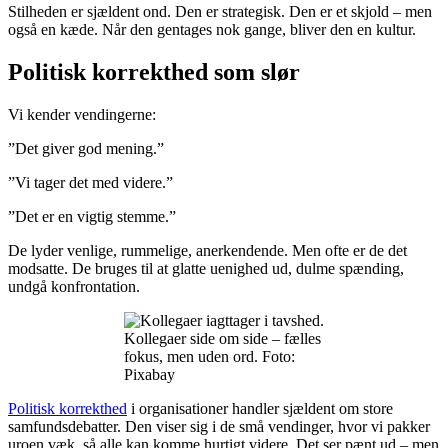
Stilheden er sjældent ond. Den er strategisk. Den er et skjold – men
også en kæde. Når den gentages nok gange, bliver den en kultur.
Politisk korrekthed som slør
Vi kender vendingerne:
”Det giver god mening.”
”Vi tager det med videre.”
”Det er en vigtig stemme.”
De lyder venlige, rummelige, anerkendende. Men ofte er de det
modsatte. De bruges til at glatte uenighed ud, dulme spænding,
undgå konfrontation.
Kollegaer side om side – fælles
fokus, men uden ord. Foto:
Pixabay
Politisk korrekthed
i organisationer handler sjældent om store
samfundsdebatter. Den viser sig i de små vendinger, hvor vi pakker
uroen væk, så alle kan komme hurtigt videre. Det ser pænt ud – men