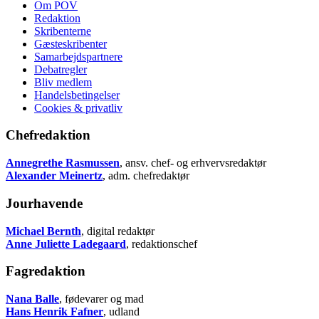
Om POV
Redaktion
Skribenterne
Gæsteskribenter
Samarbejdspartnere
Debatregler
Bliv medlem
Handelsbetingelser
Cookies & privatliv
Chefredaktion
Annegrethe Rasmussen
, ansv. chef- og erhvervsredaktør
Alexander Meinertz
, adm. chefredaktør
Jourhavende
Michael Bernth
, digital redaktør
Anne Juliette Ladegaard
, redaktionschef
Fagredaktion
Nana Balle
, fødevarer og mad
Hans Henrik Fafner
, udland