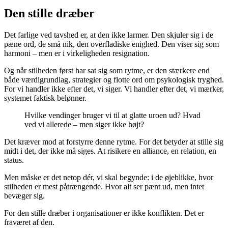
Den stille dræber
Det farlige ved tavshed er, at den ikke larmer. Den skjuler sig i de
pæne ord, de små nik, den overfladiske enighed. Den viser sig som
harmoni – men er i virkeligheden resignation.
Og når stilheden først har sat sig som rytme, er den stærkere end
både værdigrundlag, strategier og flotte ord om psykologisk tryghed.
For vi handler ikke efter det, vi siger. Vi handler efter det, vi mærker,
systemet faktisk belønner.
Hvilke vendinger bruger vi til at glatte uroen ud? Hvad
ved vi allerede – men siger ikke højt?
Det kræver mod at forstyrre denne rytme. For det betyder at stille sig
midt i det, der ikke må siges. At risikere en alliance, en relation, en
status.
Men måske er det netop dér, vi skal begynde: i de øjeblikke, hvor
stilheden er mest påtrængende. Hvor alt ser pænt ud, men intet
bevæger sig.
For den stille dræber i organisationer er ikke konflikten. Det er
fraværet af den.