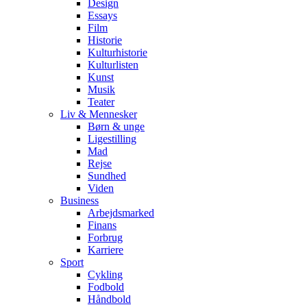
Design
Essays
Film
Historie
Kulturhistorie
Kulturlisten
Kunst
Musik
Teater
Liv & Mennesker
Børn & unge
Ligestilling
Mad
Rejse
Sundhed
Viden
Business
Arbejdsmarked
Finans
Forbrug
Karriere
Sport
Cykling
Fodbold
Håndbold