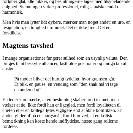
forløber glat, alle nikker, og beslutningerne tages med tilsyneladende
enighed. Stemningen virker professionel, rolig – måske endda
harmonisk.
Men hvis man lytter lidt dybere, mærker man noget andet: en uro, en
resignation, en tunghed i rummet. Det er ikke fred. Det er
forstillelse.
Magtens tavshed
I mange organisationer fungerer stilhed som en usynlig valuta. Den
bruges til at beskytte alliancer, fastholde positioner og undgå tab af
ansigt.
På møder bliver det hurtigt tydeligt, hvor grænsen går.
Et blik, en pause, en vending som ”den snak må vi tage
en anden dag”
En leder kan mærke, at en beslutning skaber uro i teamet, men
vælger at tie. Ikke fordi han er ligeglad, men fordi loyaliteten til
chefen eller en kollega føles vigtigere end at åbne konflikten. En
anden glider af på et spørgsmål, fordi hun ved, at en kritisk
bemærkning kan koste hende indflydelse, næste gang rollerne
fordeles.