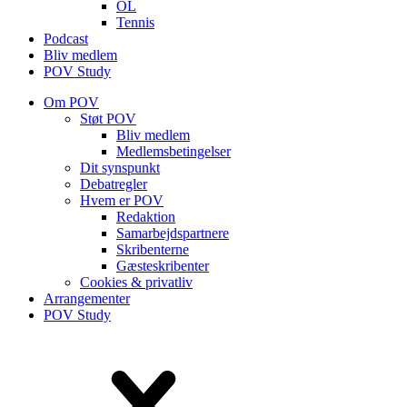
OL
Tennis
Podcast
Bliv medlem
POV Study
Om POV
Støt POV
Bliv medlem
Medlems­betingelser
Dit synspunkt
Debatregler
Hvem er POV
Redaktion
Samarbejdspartnere
Skribenterne
Gæsteskribenter
Cookies & privatliv
Arrangementer
POV Study