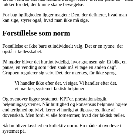
lukker for det, der kunne skabe bevægelse.
For bag høfligheden ligger magten: Den, der definerer, hvad man
kan sige, styrer også, hvad man ikke må sige.
Forstillelse som norm
Forstillelse er ikke bare et individuelt valg. Det er en rytme, der
opstår i fællesskabet.
På møder bliver det hurtigt tydeligt, hvor grænsen går. Et blik, en
pause, en vending som ”den snak må vi tage en anden dag”.
Gruppen regulerer sig selv. Det, der mærkes, får ikke sprog.
Vi handler ikke efter det, vi siger. Vi handler efter det,
vi mærker, systemet faktisk belønner
Og ovenover ligger systemet: KPI’er, præstationslogik,
belønningssystemer. Når hurtighed og konsensus belønnes højere
end ærlighed og tvivl, lærer vi hurtigt at tilpasse os. Ikke af
dovenskab. Men fordi vi alle fornemmer, hvad der faktisk tæller.
Sådan bliver tavshed en kollektiv norm. En måde at overleve i
systemet på.