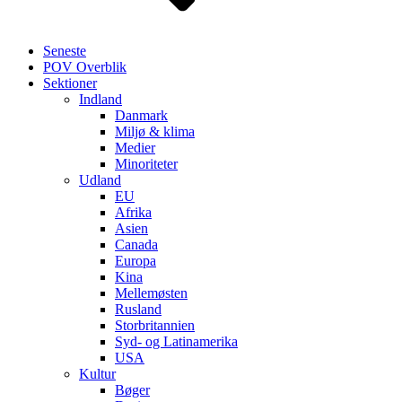
Seneste
POV Overblik
Sektioner
Indland
Danmark
Miljø & klima
Medier
Minoriteter
Udland
EU
Afrika
Asien
Canada
Europa
Kina
Mellemøsten
Rusland
Storbritannien
Syd- og Latinamerika
USA
Kultur
Bøger