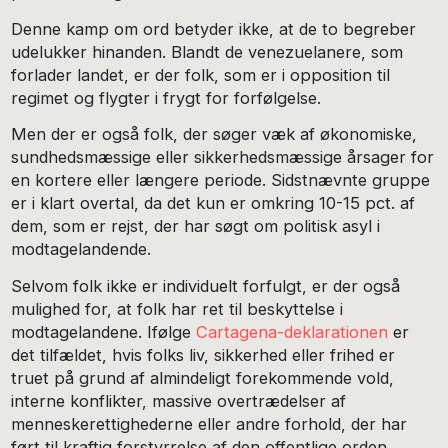
Denne kamp om ord betyder ikke, at de to begreber
udelukker hinanden. Blandt de venezuelanere, som
forlader landet, er der folk, som er i opposition til
regimet og flygter i frygt for forfølgelse.
Men der er også folk, der søger væk af økonomiske,
sundhedsmæssige eller sikkerhedsmæssige årsager for
en kortere eller længere periode. Sidstnævnte gruppe
er i klart overtal, da det kun er omkring 10-15 pct. af
dem, som er rejst, der har søgt om politisk asyl i
modtagelandende.
Selvom folk ikke er individuelt forfulgt, er der også
mulighed for, at folk har ret til beskyttelse i
modtagelandene. Ifølge
Cartagena-deklarationen
er
det tilfældet, hvis folks liv, sikkerhed eller frihed er
truet på grund af almindeligt forekommende vold,
interne konflikter, massive overtrædelser af
menneskerettighederne eller andre forhold, der har
ført til kraftig forstyrrelse af den offentlige orden.