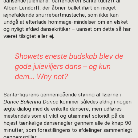
dansende julemand, bartenderen Santa (udført af
Alban Lendorf), der åbner ballet iført en meget
iøjnefaldende snurrebartmustache, som ikke kan
undgå at efterlade hommage-mindelser om en elsket
og nyligt afdød dansekritiker – uanset om dette så har
været tilsigtet eller ej.
Showets eneste budskab blev de
gode juleviljers dans – og kun
dem…
Why not?
Santa-figurens gennemgående styring af løjerne i
Dance Ballerina Dance
kommer således aldrig i nogen
ægte dialog med de enkelte dansere, men udføres
mestendels som et vildt og utæmmet soloridt på de
højest tænkelige dansenagler gennem alle de knap 90
minutter, som forestillingens to afdelinger sammenlagt
gennemspiller.