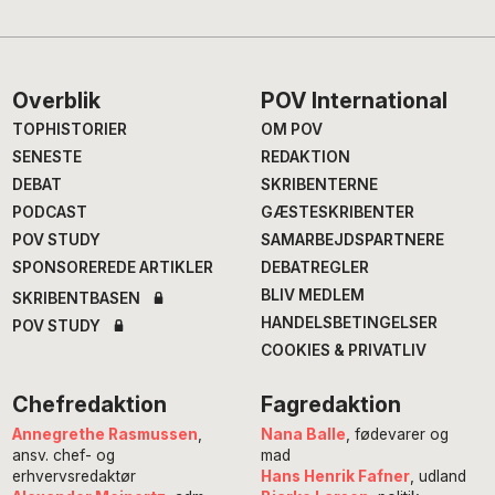
Footer
Overblik
POV International
TOPHISTORIER
OM POV
SENESTE
REDAKTION
DEBAT
SKRIBENTERNE
PODCAST
GÆSTESKRIBENTER
POV STUDY
SAMARBEJDSPARTNERE
SPONSOREREDE ARTIKLER
DEBATREGLER
BLIV MEDLEM
SKRIBENTBASEN
HANDELSBETINGELSER
POV STUDY
COOKIES & PRIVATLIV
Chefredaktion
Fagredaktion
Annegrethe Rasmussen
,
Nana Balle
, fødevarer og
ansv. chef- og
mad
erhvervsredaktør
Hans Henrik Fafner
, udland