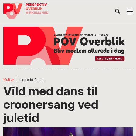
Gå
Skip
Gå
Head
direkte
til
direkte
til
indhold
til
Højr
primær
footer
Søg
på
navigation
POV
International
Kultur
|
Læsetid
2
min.
Vild med dans til
croonersang ved
juletid