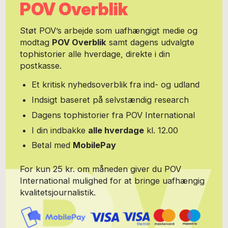
POV Overblik
Støt POV’s arbejde som uafhængigt medie og
modtag
POV Overblik
samt dagens udvalgte
tophistorier alle hverdage, direkte i din
postkasse.
Et kritisk nyhedsoverblik fra ind- og udland
Indsigt baseret på selvstændig research
Dagens tophistorier fra POV International
I din indbakke
alle hverdage
kl. 12.00
Betal med
MobilePay
For kun 25 kr. om måneden giver du POV
International mulighed for at bringe uafhængig
kvalitetsjournalistik.