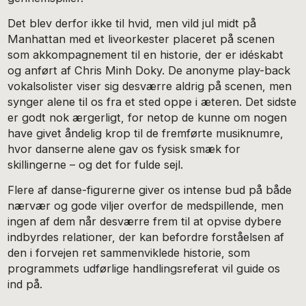
Det blev derfor ikke til hvid, men vild jul midt på
Manhattan med et liveorkester placeret på scenen
som akkompagnement til en historie, der er idéskabt
og anført af Chris Minh Doky. De anonyme play-back
vokalsolister viser sig desværre aldrig på scenen, men
synger alene til os fra et sted oppe i æteren. Det sidste
er godt nok ærgerligt, for netop de kunne om nogen
have givet åndelig krop til de fremførte musiknumre,
hvor danserne alene gav os fysisk smæk for
skillingerne – og det for fulde sejl.
Flere af danse-figurerne giver os intense bud på både
nærvær og gode viljer overfor de medspillende, men
ingen af dem når desværre frem til at opvise dybere
indbyrdes relationer, der kan befordre forståelsen af
den i forvejen ret sammenviklede historie, som
programmets udførlige handlingsreferat vil guide os
ind på.