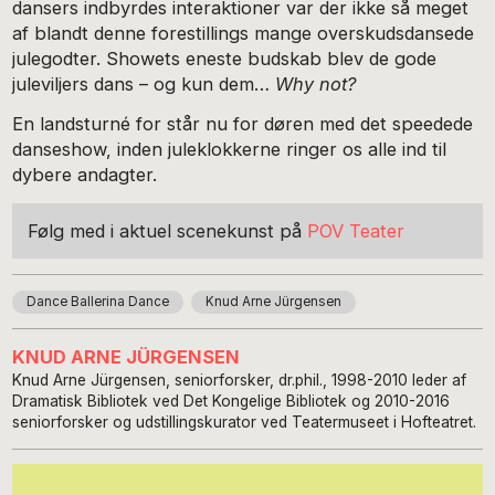
dansers indbyrdes interaktioner var der ikke så meget
af blandt denne forestillings mange overskudsdansede
julegodter. Showets eneste budskab blev de gode
juleviljers dans – og kun dem…
Why not?
En landsturné for
står nu for døren med det speedede
danseshow, inden juleklokkerne ringer os alle ind til
dybere andagter.
Følg med i aktuel scenekunst på
POV Teater
Dance Ballerina Dance
Knud Arne Jürgensen
KNUD ARNE JÜRGENSEN
Knud Arne Jürgensen, seniorforsker, dr.phil., 1998-2010 leder af
Dramatisk Bibliotek ved Det Kongelige Bibliotek og 2010-2016
seniorforsker og udstillingskurator ved Teatermuseet i Hofteatret.