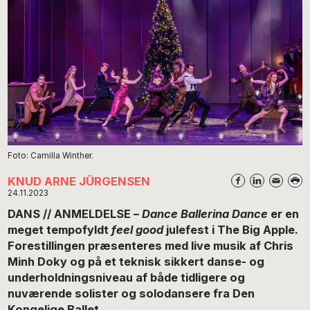
Foto: Camilla Winther.
KNUD ARNE JÜRGENSEN
24.11.2023
DANS // ANMELDELSE –
Dance Ballerina Dance
er en
meget tempofyldt
feel good
julefest i The Big Apple.
Forestillingen præsenteres med live musik af Chris
Minh Doky og på et teknisk sikkert danse- og
underholdningsniveau af både tidligere og
nuværende solister og solodansere fra Den
Kongelige Ballet.