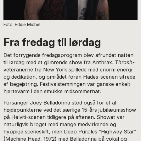
Foto: Eddie Michel
Fra fredag til lørdag
Det forrygende fredagsprogram blev afrundet natten
til lørdag med et glimrende show fra Anthrax.
Thrash
-
veteranerne fra New York spillede med enorm energi
og dedikation, og området foran Hades-scenen sitrede
af begejstring. Festivalstemningen var ganske enkelt
hjertevarm i den smukke midsommernat.
Forsanger Joey Belladonna stod også for et af
højdepunkterne ved det særlige 15-års jubilæumsshow
på Helviti-scenen tidligere på aftenen. Showet var
naturligvis broget med mange medvirkende og
hyppige sceneskift, men Deep Purples ”Highway Star”
(Machine Head, 1972) med Belladonna på vokal og