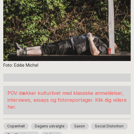
Foto: Eddie Michel
POV dækker kulturlivet med klassiske anmeldelser,
interviews, essays og fotoreportager. Klik dig videre
her.
Copenhell
Dagens udvalgte
Saxon
Social Distortion