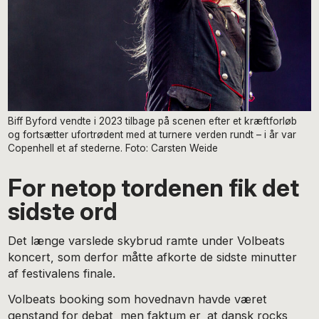
Biff Byford vendte i 2023 tilbage på scenen efter et kræftforløb
og fortsætter ufortrødent med at turnere verden rundt – i år var
Copenhell et af stederne. Foto: Carsten Weide
For netop tordenen fik det
sidste ord
Det længe varslede skybrud ramte under Volbeats
koncert, som derfor måtte afkorte de sidste minutter
af festivalens finale.
Volbeats booking som hovednavn havde været
genstand for debat, men faktum er, at dansk rocks