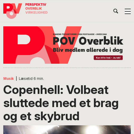
Gå
Skip
Gå
Head
direkte
til
direkte
til
indhold
til
Højr
primær
footer
Søg
på
navigation
POV
International
Musik
|
Læsetid
6
min.
Copenhell: Volbeat
sluttede med et brag
og et skybrud