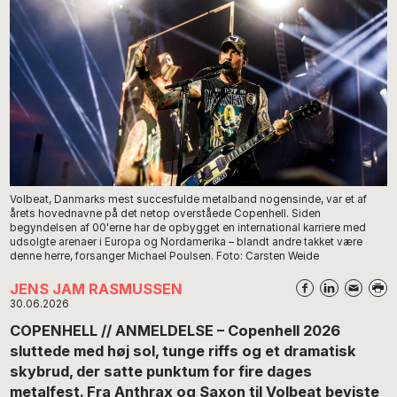
Volbeat, Danmarks mest succesfulde metalband nogensinde, var et af
årets hovednavne på det netop overståede Copenhell. Siden
begyndelsen af 00'erne har de opbygget en international karriere med
udsolgte arenaer i Europa og Nordamerika – blandt andre takket være
denne herre, forsanger Michael Poulsen. Foto: Carsten Weide
JENS JAM RASMUSSEN
30.06.2026
COPENHELL // ANMELDELSE – Copenhell 2026
sluttede med høj sol, tunge riffs og et dramatisk
skybrud, der satte punktum for fire dages
metalfest. Fra Anthrax og Saxon til Volbeat beviste