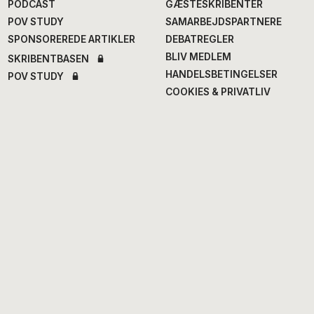
PODCAST
GÆSTESKRIBENTER
POV STUDY
SAMARBEJDSPARTNERE
SPONSOREREDE ARTIKLER
DEBATREGLER
BLIV MEDLEM
SKRIBENTBASEN
HANDELSBETINGELSER
POV STUDY
COOKIES & PRIVATLIV
Chefredaktion
Fagredaktion
Annegrethe Rasmussen
,
Nana Balle
, fødevarer og
ansv. chef- og
mad
erhvervsredaktør
Hans Henrik Fafner
, udland
Alexander Meinertz
, adm.
Bjarke Larsen
, politik
chefredaktør
Eddie Michel
, musik
Isabella Miehe-Renard
,
Jourhavende
litteratur
Susanne Sayers
, videnskab
Michael Bernth
, digital
Mikkel Stolt
, filmredaktør
redaktør
Anne Juliette Ladegaard
,
redaktionschef