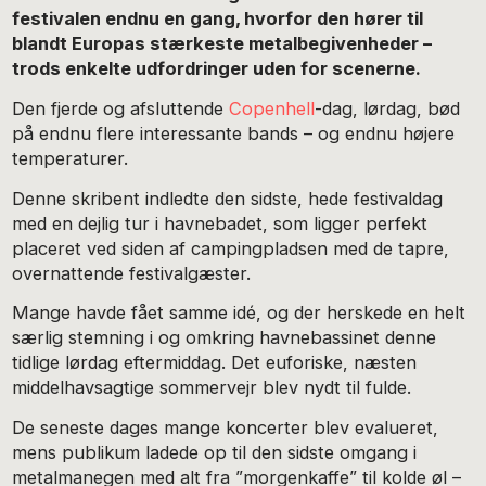
festivalen endnu en gang, hvorfor den hører til
blandt Europas stærkeste metalbegivenheder –
trods enkelte udfordringer uden for scenerne.
Den fjerde og afsluttende
Copenhell
-dag, lørdag, bød
på endnu flere interessante bands – og endnu højere
temperaturer.
Denne skribent indledte den sidste, hede festivaldag
med en dejlig tur i havnebadet, som ligger perfekt
placeret ved siden af campingpladsen med de tapre,
overnattende festivalgæster.
Mange havde fået samme idé, og der herskede en helt
særlig stemning i og omkring havnebassinet denne
tidlige lørdag eftermiddag. Det euforiske, næsten
middelhavsagtige sommervejr blev nydt til fulde.
De seneste dages mange koncerter blev evalueret,
mens publikum ladede op til den sidste omgang i
metalmanegen med alt fra ”morgenkaffe” til kolde øl –