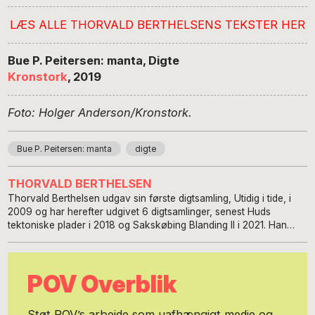
LÆS ALLE THORVALD BERTHELSENS TEKSTER HER
Bue P. Peitersen: manta, Digte
Kronstork
, 2019
Foto: Holger Anderson/Kronstork.
Bue P. Peitersen: manta
digte
THORVALD BERTHELSEN
Thorvald Berthelsen udgav sin første digtsamling, Utidig i tide, i
2009 og har herefter udgivet 6 digtsamlinger, senest Huds
tektoniske plader i 2018 og Sakskøbing Blanding II i 2021. Han
laver også collager og illustrerer selv sine bøger. Hans digte er
oversat til 13 sprog, senest farsi, italiensk og fransk. Han anmelder
lyrik i Den smalle bog og pov.international og skriver også
POV Overblik
faglitteratur og essay om bl.a. litteratur, historie, politik og EDB,
senest Haikuens danske litteraturhistorie 1-8 (pov.international
2019-21). Han har redigeret flere antologier, heriblandt
Støt POV’s arbejde som uafhængigt medie og