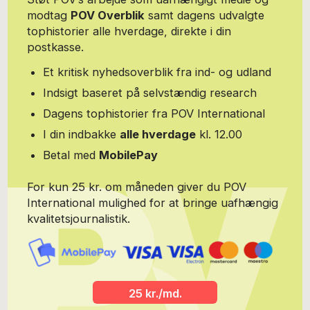
StORDstrømmen Antologi 2015, Danish Haiku Today og i 2018 Ny
modtag
POV Overblik
samt dagens udvalgte
lyrik fra Bosnien-Hercegovina, som på Sarajevo bogmessen i
tophistorier alle hverdage, direkte i din
2019 fik prisen for bedste redaktion. Thorvald Bertelsen skrevet
bogen Dansk haiku og modernisme - om haiku i litteraturhistorien
postkasse.
i Danmark (2021), og har bidraget til antologien "Fandens
mælkebøtter" (2021).
Et kritisk nyhedsoverblik fra ind- og udland
Indsigt baseret på selvstændig research
Dagens tophistorier fra POV International
I din indbakke
alle hverdage
kl. 12.00
Betal med
MobilePay
For kun 25 kr. om måneden giver du POV
International mulighed for at bringe uafhængig
kvalitetsjournalistik.
25 kr./md.