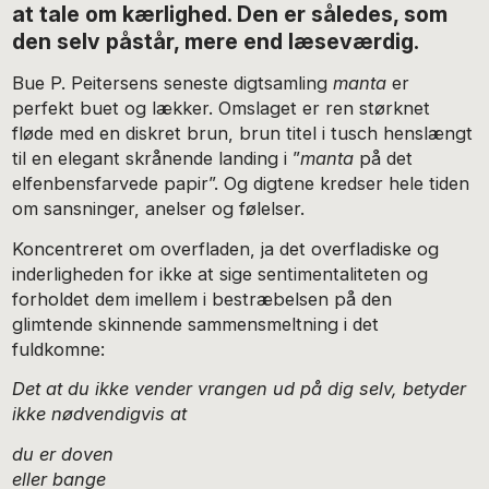
at tale om kærlighed. Den er således, som
den selv påstår, mere end læseværdig.
Bue P. Peitersens seneste digtsamling
manta
er
perfekt buet og lækker. Omslaget er ren størknet
fløde med en diskret brun, brun titel i tusch henslængt
til en elegant skrånende landing i ”
manta
på det
elfenbensfarvede papir”. Og digtene kredser hele tiden
om sansninger, anelser og følelser.
Koncentreret om overfladen, ja det overfladiske og
inderligheden for ikke at sige sentimentaliteten og
forholdet dem imellem i bestræbelsen på den
glimtende skinnende sammensmeltning i det
fuldkomne:
Det at du ikke vender vrangen ud på dig selv, betyder
ikke nødvendigvis at
du er doven
eller bange