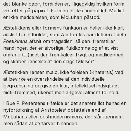
det blanke papir, fordi den er, i ligegyldig hvilken form
vi sætter på papiret. Formen er ikke indholdet. Mediet
er ikke meddelelsen, som McLuhan påstod.
Æstetikkens eller formens funktion er heller ikke klart
adskilt fra indholdet, som Aristoteles har defineret det i
Poetikkens
afsnit om tragedien, så den ’fremstiller
handlinger, der er alvorlige, fuldkomne og af et vist
omfang (…) idet den fremkalder frygt og medlidenhed
og skaber renselse af den slags følelser’.
Æstetikken renser m.a.o. ikke følelsen (Khatarsis) ved
at bevirke en overskridelse af den individuelle
begrænsning og give en klar, intellektuel indsigt i et
hidtil fremmed, ukendt men alligevel alment forhold.
I Bue P. Peitersens tilfælde er det snarere lidt henad en
nyfortolkning af Aristoteles’ opfattelse end af
McLuhans eller postmodernismens, der slår igennem,
men sådan at de farver hinanden.