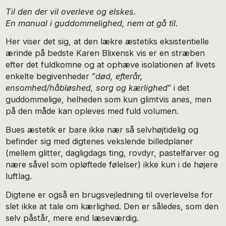
Til den der vil overleve og elskes.
En manual i guddommelighed, nem at gå til.
Her viser det sig, at den lækre æstetiks eksistentielle
ærinde på bedste Karen Blixensk vis er en stræben
efter det fuldkomne og at ophæve isolationen af livets
enkelte begivenheder ”
død, efterår,
ensomhed/håbløshed, sorg og kærlighed
” i det
guddommelige, helheden som kun glimtvis anes, men
på den måde kan opleves med fuld volumen.
Bues æstetik er bare ikke nær så selvhøjtidelig og
befinder sig med digtenes vekslende billedplaner
(mellem glitter, dagligdags ting, rovdyr, pastelfarver og
nære såvel som opløftede følelser) ikke kun i de højere
luftlag.
Digtene er også en brugsvejledning til overlevelse for
slet ikke at tale om kærlighed. Den er således, som den
selv påstår, mere end læseværdig.