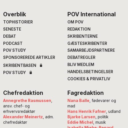
Footer
Overblik
POV International
TOPHISTORIER
OM POV
SENESTE
REDAKTION
DEBAT
SKRIBENTERNE
PODCAST
GÆSTESKRIBENTER
POV STUDY
SAMARBEJDSPARTNERE
SPONSOREREDE ARTIKLER
DEBATREGLER
BLIV MEDLEM
SKRIBENTBASEN
HANDELSBETINGELSER
POV STUDY
COOKIES & PRIVATLIV
Chefredaktion
Fagredaktion
Annegrethe Rasmussen
,
Nana Balle
, fødevarer og
ansv. chef- og
mad
erhvervsredaktør
Hans Henrik Fafner
, udland
Alexander Meinertz
, adm.
Bjarke Larsen
, politik
chefredaktør
Eddie Michel
, musik
Isabella Miehe-Renard
,