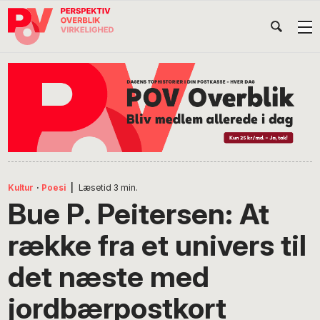
Gå
Skip
Gå
Head
direkte
til
direkte
til
indhold
til
Højr
primær
footer
Søg
på
navigation
POV
International
Kultur
·
Poesi
|
Læsetid
3
min.
Bue P. Peitersen: At
række fra et univers til
det næste med
jordbærpostkort