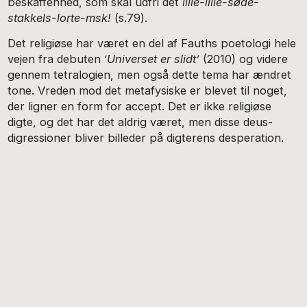
beskaffenhed, som skal udfri det
lille-lille-søde-
stakkels-lorte-msk!
(s.79).
Det religiøse har været en del af Fauths poetologi hele
vejen fra debuten ’
Universet er slidt’
(2010) og videre
gennem tetralogien, men også dette tema har ændret
tone. Vreden mod det metafysiske er blevet til noget,
der ligner en form for accept. Det er ikke religiøse
digte, og det har det aldrig været, men disse deus-
digressioner bliver billeder på digterens desperation.