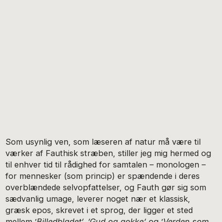
Som usynlig ven, som læseren af natur må være til
værker af Fauthisk stræben, stiller jeg mig hermed og
til enhver tid til rådighed for samtalen – monologen –
for mennesker (som princip) er spændende i deres
overblændede selvopfattelser, og Fauth gør sig som
sædvanlig umage, leverer noget nær et klassisk,
græsk epos, skrevet i et sprog, der ligger et sted
mellem ’
Billedbladet’, ’Gud og gokke’
og ’
Verden som