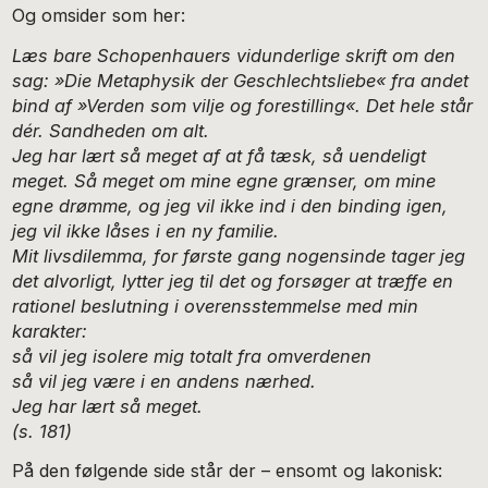
Og omsider som her:
Læs bare Schopenhauers vidunderlige skrift om den
sag: »Die Metaphysik der Geschlechtsliebe« fra andet
bind af »Verden som vilje og forestilling«. Det hele står
dér. Sandheden om alt.
Jeg har lært så meget af at få tæsk, så uendeligt
meget. Så meget om mine egne grænser, om mine
egne drømme, og jeg vil ikke ind i den binding igen,
jeg vil ikke låses i en ny familie.
Mit livsdilemma, for første gang nogensinde tager jeg
det alvorligt, lytter jeg til det og forsøger at træffe en
rationel beslutning i overensstemmelse med min
karakter:
så vil jeg isolere mig totalt fra omverdenen
så vil jeg være i en andens nærhed.
Jeg har lært så meget.
(s. 181)
På den følgende side står der – ensomt og lakonisk: