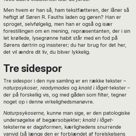
Men hvem er han så, ham tekstfætteren, der låner så
heftigt af Søren R. Fauths laden og gøren? Han er
sproget, selvfølgelig, men han er også og især
forestillingen om en mening, repræsentanten, der i sin
let krøllede, lysegrønne habit står med en fod på
Sørens dørtrin og insisterer; du har brug for det her,
det vil ændre dit liv, du bliver lykkelig.
Tre sidespor
Tre sidespor i den nye samling er en række tekster –
naturpsykoser
,
readymades
og
knald i låget
-tekster –
der på forskellig vis, og med gåden som filter, tegner
noget op i denne virkelighedsmanøvre.
Naturpsykoserne,
kunne man sige, er den patologiske
undersøgelse af begærsobjekter;
knald i låget
-
teksterne er dagsformen, kærlighedens snurrende
vanvid (så længe den er forblændet af forelskelsens