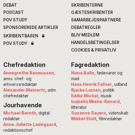
DEBAT
SKRIBENTERNE
PODCAST
GÆSTESKRIBENTER
POV STUDY
SAMARBEJDSPARTNERE
SPONSOREREDE ARTIKLER
DEBATREGLER
BLIV MEDLEM
SKRIBENTBASEN
HANDELSBETINGELSER
POV STUDY
COOKIES & PRIVATLIV
Chefredaktion
Fagredaktion
Annegrethe Rasmussen
,
Nana Balle
, fødevarer og
ansv. chef- og
mad
erhvervsredaktør
Hans Henrik Fafner
, udland
Alexander Meinertz
, adm.
Bjarke Larsen
, politik
chefredaktør
Eddie Michel
, musik
Isabella Miehe-Renard
,
Jourhavende
litteratur
Susanne Sayers
, videnskab
Michael Bernth
, digital
Mikkel Stolt
, filmredaktør
redaktør
Anne Juliette Ladegaard
,
redaktionschef