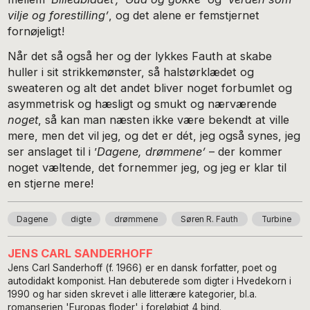
vilje og forestilling’
, og det alene er femstjernet
fornøjeligt!
Når det så også her og der lykkes Fauth at skabe
huller i sit strikkemønster, så halstørklædet og
sweateren og alt det andet bliver noget forbumlet og
asymmetrisk og hæsligt og smukt og nærværende
noget
, så kan man næsten ikke være bekendt at ville
mere, men det vil jeg, og det er dét, jeg også synes, jeg
ser anslaget til i ’
Dagene, drømmene’
– der kommer
noget væltende, det fornemmer jeg, og jeg er klar til
en stjerne mere!
Dagene
digte
drømmene
Søren R. Fauth
Turbine
JENS CARL SANDERHOFF
Jens Carl Sanderhoff (f. 1966) er en dansk forfatter, poet og
autodidakt komponist. Han debuterede som digter i Hvedekorn i
1990 og har siden skrevet i alle litterære kategorier, bl.a.
romanserien 'Europas floder' i foreløbigt 4 bind.