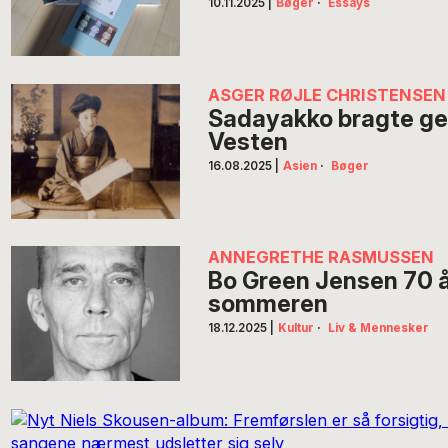
10.11.2025
|
Bøger
·
Essays
ASGER RØJLE CHRISTENSEN
Sadayakko bragte gei
Vesten
16.08.2025
|
Asien
·
Bøger
ANNEGRETHE RASMUSSEN
Bo Green Jensen 70 
sommeren
18.12.2025
|
Kultur
·
Liv & Mennesker