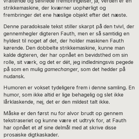
vraltende og selvfede frembringelser, ja, verden er en
strikkemaskine, der kværner uophørligt og
frembringer det ene hæslige objekt efter det næste.
Denne paradoksale tekst stiller skarpt på den tvivl, der
gennemhegler digteren Fauth, men er så samtidig en
hyldest til noget af det, der holder maskinen Fauth
kørende. Den dobbelte strikkemaskine, kunne man
kalde digteren, der har opnået en bevidsthed om sin
rolle, sit værk, og det er dét, jeg indledningsvis pegede
på som en mulig
gamechanger
, som det hedder på
nudansk.
Humoren er vokset tydeligere frem i denne samling. En
humor, som ikke altid er lige behagelig og slet ikke
lårklaskende, nej, det er den mildest talt ikke.
Måske er den først nu for alvor brudt op gennem
tekstraseriet og kunne være et udtryk for, at Fauth
har opnået et af sine delmål med at skrive disse
prosaiske digtkaskader.