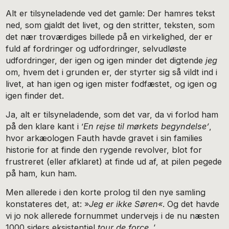
Alt er tilsyneladende ved det gamle: Der hamres tekst
ned, som gjaldt det livet, og den stritter, teksten, som
det nær troværdiges billede på en virkelighed, der er
fuld af fordringer og udfordringer, selvudløste
udfordringer, der igen og igen minder det digtende
jeg
om, hvem det i grunden er, der styrter sig så vildt ind i
livet, at han igen og igen mister fodfæstet, og igen og
igen finder det.
Ja, alt er tilsyneladende, som det var, da vi forlod ham
på den klare kant i ’
En rejse til mørkets begyndelse’
,
hvor arkæologen Fauth havde gravet i sin families
historie for at finde den rygende revolver, blot for
frustreret (eller afklaret) at finde ud af, at pilen pegede
på ham, kun ham.
Men allerede i den korte prolog til den nye samling
konstateres det, at: »
Jeg er ikke Søren«
. Og det havde
vi jo nok allerede fornummet undervejs i de nu næsten
1000 siders eksistentiel
tour de force
. ‘