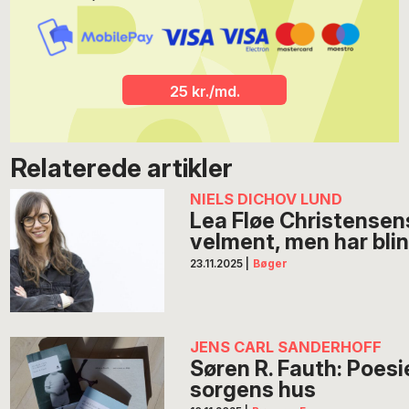
25 kr./md.
Relaterede artikler
NIELS DICHOV LUND
Lea Fløe Christensen
velment, men har blin
23.11.2025
|
Bøger
JENS CARL SANDERHOFF
Søren R. Fauth: Poes
sorgens hus