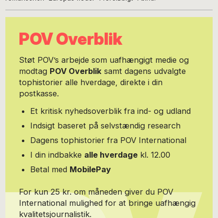
POV Overblik
Støt POV’s arbejde som uafhængigt medie og
modtag
POV Overblik
samt dagens udvalgte
tophistorier alle hverdage, direkte i din
postkasse.
Et kritisk nyhedsoverblik fra ind- og udland
Indsigt baseret på selvstændig research
Dagens tophistorier fra POV International
I din indbakke
alle hverdage
kl. 12.00
Betal med
MobilePay
For kun 25 kr. om måneden giver du POV
International mulighed for at bringe uafhængig
kvalitetsjournalistik.