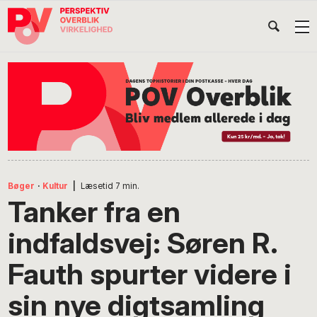
Gå
Skip
Gå
Head
direkte
til
direkte
til
indhold
til
Højr
primær
footer
Søg
på
navigation
POV
International
Bøger
·
Kultur
|
Læsetid
7
min.
Tanker fra en
indfaldsvej: Søren R.
Fauth spurter videre i
sin nye digtsamling