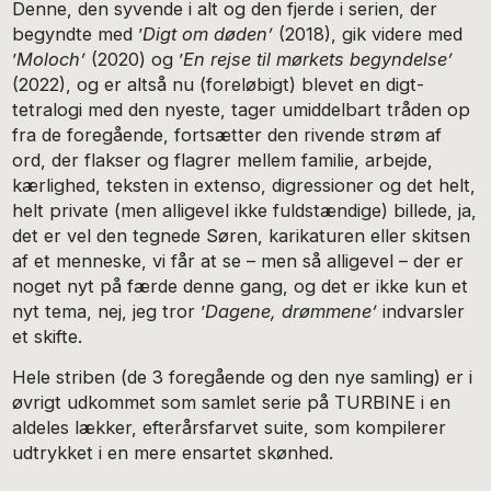
Denne, den syvende i alt og den fjerde i serien, der
begyndte med ’
Digt om døden’
(2018), gik videre med
’
Moloch’
(2020) og ’
En rejse til mørkets begyndelse’
(2022), og er altså nu (foreløbigt) blevet en digt-
tetralogi med den nyeste, tager umiddelbart tråden op
fra de foregående, fortsætter den rivende strøm af
ord, der flakser og flagrer mellem familie, arbejde,
kærlighed, teksten in extenso, digressioner og det helt,
helt private (men alligevel ikke fuldstændige) billede, ja,
det er vel den tegnede Søren, karikaturen eller skitsen
af et menneske, vi får at se – men så alligevel – der er
noget nyt på færde denne gang, og det er ikke kun et
nyt tema, nej, jeg tror ’
Dagene, drømmene’
indvarsler
et skifte.
Hele striben (de 3 foregående og den nye samling) er i
øvrigt udkommet som samlet serie på TURBINE i en
aldeles lækker, efterårsfarvet suite, som kompilerer
udtrykket i en mere ensartet skønhed.