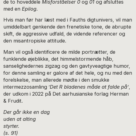
de to hoveddele
Misforståelser
0
og
01
og afsluttes
med en
Epilog
.
Hvis man før har læst med i Fauths digtunivers, vil man
umiddelbart genkende den frenetiske tone, de abrupte
skift, de aggressive udfald, de vidende referencer og
den misantropiske attitude.
Man vil også identificere de milde portrætter, de
funklende øjeblikke, det himmelstormende håb,
sanselighedernes zigzag og den gavtyve­agtige humor,
for denne samling er galore af det hele, og nu med den
forelskelse, man allerede mødte i den smukke
intermezzosamling ’
Det R bladenes måde at falde på’
,
der udkom i 2022 på Det aarhusianske forlag Herman
& Frudit.
Der går ikke en dag
uden at alting
styrter.
(s. 91)