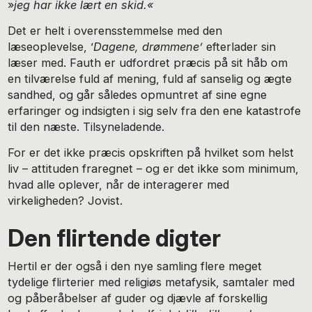
»
jeg har ikke lært en skid.«
Det er helt i overensstem­melse med den
læseoplevelse, ’
Dagene, drømmene’
efterlader sin
læser med. Fauth er udfordret præcis på sit håb om
en tilværelse fuld af mening, fuld af sanselig og ægte
sandhed, og går således opmuntret af sine egne
erfaringer og indsigten i sig selv fra den ene katastrofe
til den næste. Tilsyneladende.
For er det ikke præcis opskriften på hvilket som helst
liv – attituden fraregnet – og er det ikke som minimum,
hvad alle oplever, når de interagerer med
virkeligheden? Jovist.
Den flirtende digter
Hertil er der også i den nye samling flere meget
tydelige flirterier med religiøs metafysik, samtaler med
og påberåbelser af guder og djævle af forskellig