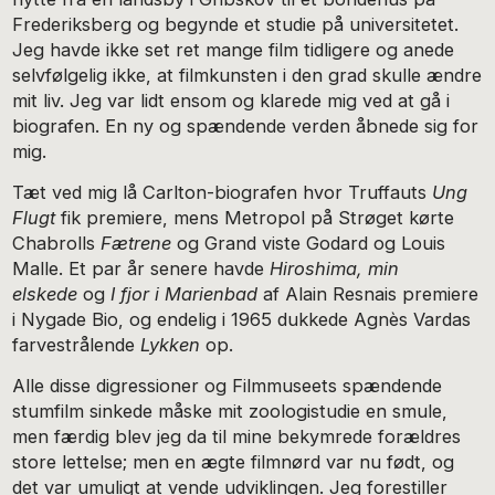
Frederiksberg og begynde et studie på universitetet.
Jeg havde ikke set ret mange film tidligere og anede
selvfølgelig ikke, at filmkunsten i den grad skulle ændre
mit liv. Jeg var lidt ensom og klarede mig ved at gå i
biografen. En ny og spændende verden åbnede sig for
mig.
Tæt ved mig lå Carlton-biografen hvor Truffauts
Ung
Flugt
fik premiere, mens Metropol på Strøget kørte
Chabrolls
Fætrene
og Grand viste Godard og Louis
Malle. Et par år senere havde
Hiroshima, min
elskede
og
I fjor i Marienbad
af Alain Resnais premiere
i Nygade Bio, og endelig i 1965 dukkede Agnès Vardas
farvestrålende
Lykken
op.
Alle disse digressioner og Filmmuseets spændende
stumfilm sinkede måske mit zoologistudie en smule,
men færdig blev jeg da til mine bekymrede forældres
store lettelse; men en ægte filmnørd var nu født, og
det var umuligt at vende udviklingen. Jeg forestiller