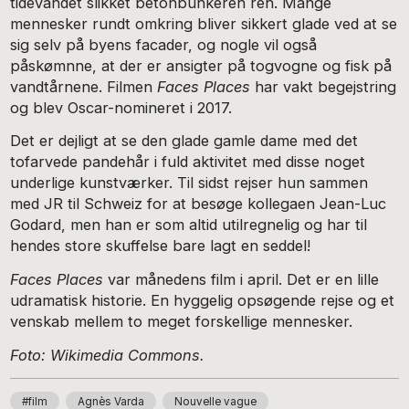
tidevandet slikket betonbunkeren ren. Mange
mennesker rundt omkring bliver sikkert glade ved at se
sig selv på byens facader, og nogle vil også
påskømnne, at der er ansigter på togvogne og fisk på
vandtårnene. Filmen
Faces Places
har vakt begejstring
og blev Oscar-nomineret i 2017.
Det er dejligt at se den glade gamle dame med det
tofarvede pandehår i fuld aktivitet med disse noget
underlige kunstværker. Til sidst rejser hun sammen
med JR til Schweiz for at besøge kollegaen Jean-Luc
Godard, men han er som altid utilregnelig og har til
hendes store skuffelse bare lagt en seddel!
Faces Places
var månedens film i april. Det er en lille
udramatisk historie. En hyggelig opsøgende rejse og et
venskab mellem to meget forskellige mennesker.
Foto: Wikimedia Commons.
#film
Agnès Varda
Nouvelle vague