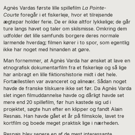
Agnès Vardas første lille spillefilm
La Pointe-
Courte
foregår i et fiskerleje, hvor et tilrejsende
ægtepar holder ferie. De er ikke altfor lykkelige; de går
ture langs havet og taler om skilsmisse. Omkring dem
udfolder det lille samfunds borgere deres normale
larmende hverdag; filmen kører i to spor, som egentlig
ikke har noget med hinanden at gøre.
Man fornemmer, at Agnès Varda har ønsket at lave en
etnografisk dokumentarfilm fra et fiskerleje og så lige
har anbragt en lille fiktionshistorie midt i det hele.
Fortællestilen var avanceret og alineær. Sådan noget
havde de franske tilskuere ikke set før. Da Agnès Varda
slet ingen filmuddannelse havde og dårligt havde set
mere end 20 spillefilm, før hun kastede sig ud i
projektet, søgte hun efter en klipper og fandt Alain
Resnais. Han havde gået et år på filmskole, lavet tre
kortfilm og boede meget praktisk lige i nærheden.
Resnais blev senere en af de mest interessante