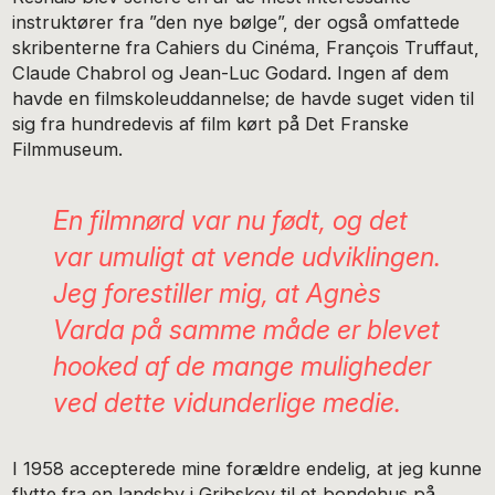
instruktører fra ”den nye bølge”, der også omfattede
skribenterne fra Cahiers du Cinéma, François Truffaut,
Claude Chabrol og Jean-Luc Godard. Ingen af dem
havde en filmskoleuddannelse; de havde suget viden til
sig fra hundredevis af film kørt på Det Franske
Filmmuseum.
En filmnørd var nu født, og det
var umuligt at vende udviklingen.
Jeg forestiller mig, at Agnès
Varda på samme måde er blevet
hooked
af de mange muligheder
ved dette vidunderlige medie.
I 1958 accepterede mine forældre endelig, at jeg kunne
flytte fra en landsby i Gribskov til et bondehus på