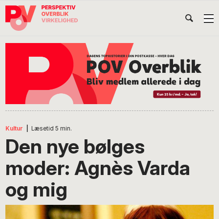
Gå
Skip
Gå
Head
direkte
til
direkte
til
indhold
til
Højr
primær
footer
Søg
på
navigation
POV
International
Kultur
|
Læsetid
5
min.
Den nye bølges
moder: Agnès Varda
og mig