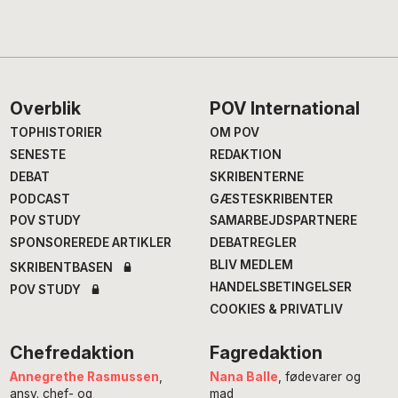
Footer
Overblik
POV International
TOPHISTORIER
OM POV
SENESTE
REDAKTION
DEBAT
SKRIBENTERNE
PODCAST
GÆSTESKRIBENTER
POV STUDY
SAMARBEJDSPARTNERE
SPONSOREREDE ARTIKLER
DEBATREGLER
BLIV MEDLEM
SKRIBENTBASEN
HANDELSBETINGELSER
POV STUDY
COOKIES & PRIVATLIV
Chefredaktion
Fagredaktion
Annegrethe Rasmussen
,
Nana Balle
, fødevarer og
ansv. chef- og
mad