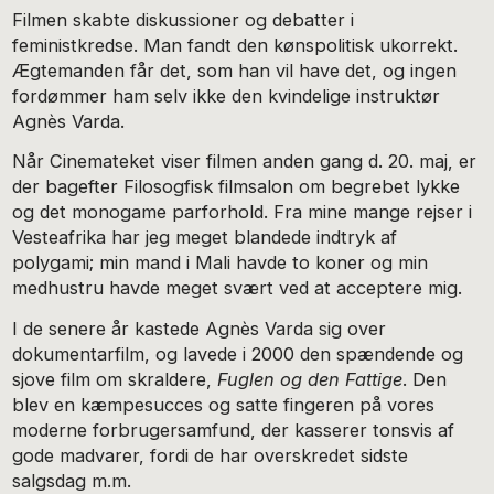
Filmen skabte diskussioner og debatter i
feministkredse. Man fandt den kønspolitisk ukorrekt.
Ægtemanden får det, som han vil have det, og ingen
fordømmer ham selv ikke den kvindelige instruktør
Agnès Varda.
Når Cinemateket viser filmen anden gang d. 20. maj, er
der bagefter Filosogfisk filmsalon om begrebet lykke
og det monogame parforhold. Fra mine mange rejser i
Vesteafrika har jeg meget blandede indtryk af
polygami; min mand i Mali havde to koner og min
medhustru havde meget svært ved at acceptere mig.
I de senere år kastede Agnès Varda sig over
dokumentarfilm, og lavede i 2000 den spændende og
sjove film om skraldere,
Fuglen og den Fattige
. Den
blev en kæmpesucces og satte fingeren på vores
moderne forbrugersamfund, der kasserer tonsvis af
gode madvarer, fordi de har overskredet sidste
salgsdag m.m.