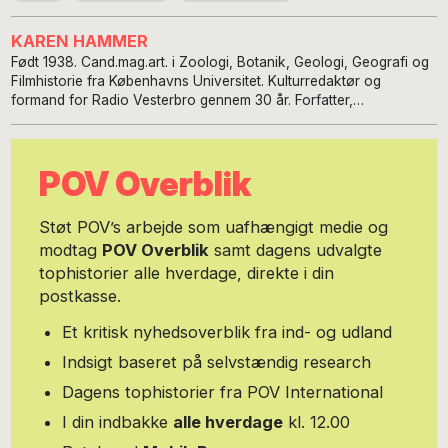
KAREN HAMMER
Født 1938. Cand.mag.art. i Zoologi, Botanik, Geologi, Geografi og
Filmhistorie fra Københavns Universitet. Kulturredaktør og
formand for Radio Vesterbro gennem 30 år. Forfatter,
filmjournalist, kunstanmelder, eventyrer. Karen Hammer har rejst i
103 lande på syv kontinenter, dog kun i 27 i Afrika. Skriver bl.a.
om African Cinema og har deltaget 15 gange i Ouagadougous
POV Overblik
afrikanske filmfestival FESPACO.
Støt POV’s arbejde som uafhængigt medie og
modtag
POV Overblik
samt dagens udvalgte
tophistorier alle hverdage, direkte i din
postkasse.
Et kritisk nyhedsoverblik fra ind- og udland
Indsigt baseret på selvstændig research
Dagens tophistorier fra POV International
I din indbakke
alle hverdage
kl. 12.00