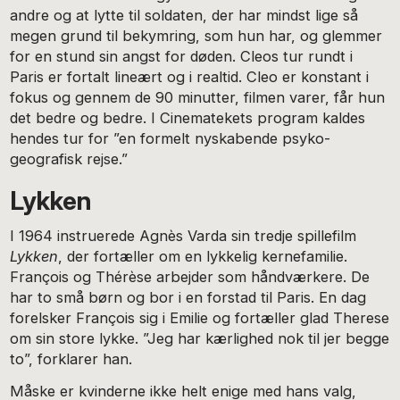
andre og at lytte til soldaten, der har mindst lige så
megen grund til bekymring, som hun har, og glemmer
for en stund sin angst for døden. Cleos tur rundt i
Paris er fortalt lineært og i realtid. Cleo er konstant i
fokus og gennem de 90 minutter, filmen varer, får hun
det bedre og bedre. I Cinematekets program kaldes
hendes tur for ”en formelt nyskabende psyko-
geografisk rejse.”
Lykken
I 1964 instruerede Agnès Varda sin tredje spillefilm
Lykken
, der fortæller om en lykkelig kernefamilie.
François og Thérèse arbejder som håndværkere. De
har to små børn og bor i en forstad til Paris. En dag
forelsker François sig i Emilie og fortæller glad Therese
om sin store lykke. ”Jeg har kærlighed nok til jer begge
to”, forklarer han.
Måske er kvinderne ikke helt enige med hans valg,