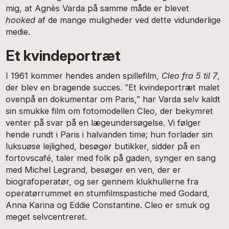
mig, at Agnès Varda på samme måde er blevet
hooked
af de mange muligheder ved dette vidunderlige
medie.
Et kvindeportræt
I 1961 kommer hendes anden spillefilm,
Cleo fra 5 til 7
,
der blev en bragende succes. ”Et kvindeportræt malet
ovenpå en dokumentar om Paris,” har Varda selv kaldt
sin smukke film om fotomodellen Cleo, der bekymret
venter på svar på en lægeundersøgelse. Vi følger
hende rundt i Paris i halvanden time; hun forlader sin
luksuøse lejlighed, besøger butikker, sidder på en
fortovscafé, taler med folk på gaden, synger en sang
med Michel Legrand, besøger en ven, der er
biografoperatør, og ser gennem klukhullerne fra
operatørrummet en stumfilmspastiche med Godard,
Anna Karina og Eddie Constantine. Cleo er smuk og
meget selvcentreret.