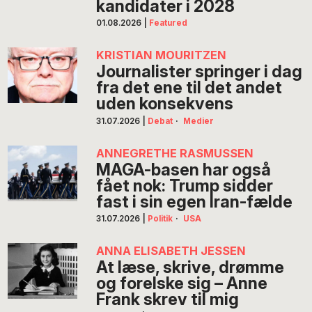
kandidater i 2028
01.08.2026
|
Featured
KRISTIAN MOURITZEN
Journalister springer i dag
fra det ene til det andet
uden konsekvens
31.07.2026
|
Debat
·
Medier
ANNEGRETHE RASMUSSEN
MAGA-basen har også
fået nok: Trump sidder
fast i sin egen Iran-fælde
31.07.2026
|
Politik
·
USA
ANNA ELISABETH JESSEN
At læse, skrive, drømme
og forelske sig – Anne
Frank skrev til mig