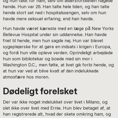
og hun faldt for ham, selv om aldersforskellen nagede
hende. Hun var 26. Han talte hele tiden, og han talte
hende stort set ned i hospitalssengen, selv om hun
havde mere seksuel erfaring, end han havde.
Hun havde været kæreste med en læge på New Yorks
Bellevue Hospital under sin uddannelse. Han havde
friet til hende, men hun sagde nej. Hun var blevet
sygeplejerske for at gøre en indsats i krigen i Europa,
og fordi hun ville opleve verden. Oprindeligt arbejdede
hun som bibliotekar og boede med sin mor i
Washington D.C., men følte, at livet gik forbi hende, og
at hun var ved at blive kvalt af den indelukkede
atmosfære hos moren.
Dødeligt forelsket
Der var ikke noget indelukket over livet i Milano, og
slet ikke over livet med Ernie. Hun blev betaget af, at
han registrerede alt, hvad der skete omkring ham, og