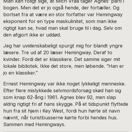
Man kan roligt sige, at Mich Vraa tager Agnes’ parti i
bogen. Men det er jo også hende, der fortæller. Og
bortset fra at være en stor forfatter var Hemingway
eksponent for en type maskulinitet, som man ikke
rigtigt kan se, hvad man skal bruge til i dag. Selv om
den afgjort ikke er uddød.
Jeg har uvidenskabeligt spurgt mig for blandt yngre
læsere. Tre ud af 20 læser Hemingway. Deraf to
kvinder. Fordi det er klassikere. Det samme siger mit
lokale bibliotek. Ikke det store, men løbende. “Han er
jo en klassiker.”
Ernest Hemingway var ikke noget lykkeligt menneske.
Efter flere mislykkede selvmordsforsøg skød han sig
som knap 62-årig i 1961. Agnes blev 92, men slap
aldrig rigtigt fri af hans skygge. På et tidspunkt flyttede
hun fra sit hjem i Key West, fordi hun hørte sit navn
nævnt, når turistbusserne kørte forbi hendes hus.
Sammen med Hemingways.