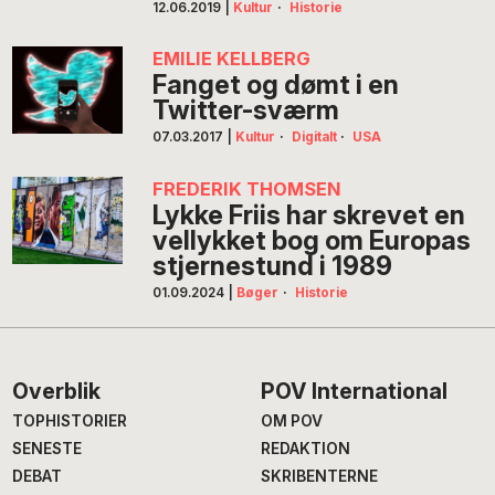
12.06.2019
|
Kultur
·
Historie
EMILIE KELLBERG
Fanget og dømt i en
Twitter-sværm
07.03.2017
|
Kultur
·
Digitalt
·
USA
FREDERIK THOMSEN
Lykke Friis har skrevet en
vellykket bog om Europas
stjernestund i 1989
01.09.2024
|
Bøger
·
Historie
Footer
Overblik
POV International
TOPHISTORIER
OM POV
SENESTE
REDAKTION
DEBAT
SKRIBENTERNE