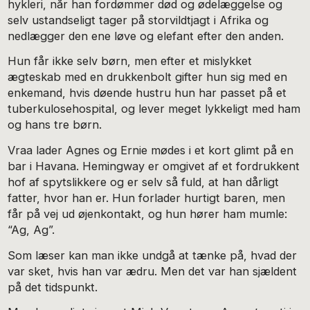
hykleri, når han fordømmer død og ødelæggelse og
selv ustandseligt tager på storvildtjagt i Afrika og
nedlægger den ene løve og elefant efter den anden.
Hun får ikke selv børn, men efter et mislykket
ægteskab med en drukkenbolt gifter hun sig med en
enkemand, hvis døende hustru hun har passet på et
tuberkulosehospital, og lever meget lykkeligt med ham
og hans tre børn.
Vraa lader Agnes og Ernie mødes i et kort glimt på en
bar i Havana. Hemingway er omgivet af et fordrukkent
hof af spytslikkere og er selv så fuld, at han dårligt
fatter, hvor han er. Hun forlader hurtigt baren, men
får på vej ud øjenkontakt, og hun hører ham mumle:
“Ag, Ag”.
Som læser kan man ikke undgå at tænke på, hvad der
var sket, hvis han var ædru. Men det var han sjældent
på det tidspunkt.