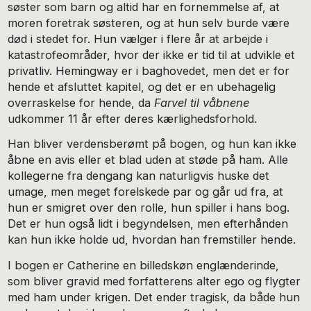
søster som barn og altid har en fornemmelse af, at
moren foretrak søsteren, og at hun selv burde være
død i stedet for. Hun vælger i flere år at arbejde i
katastrofeområder, hvor der ikke er tid til at udvikle et
privatliv. Hemingway er i baghovedet, men det er for
hende et afsluttet kapitel, og det er en ubehagelig
overraskelse for hende, da
Farvel til våbnene
udkommer 11 år efter deres kærlighedsforhold.
Han bliver verdensberømt på bogen, og hun kan ikke
åbne en avis eller et blad uden at støde på ham. Alle
kollegerne fra dengang kan naturligvis huske det
umage, men meget forelskede par og går ud fra, at
hun er smigret over den rolle, hun spiller i hans bog.
Det er hun også lidt i begyndelsen, men efterhånden
kan hun ikke holde ud, hvordan han fremstiller hende.
I bogen er Catherine en billedskøn englænderinde,
som bliver gravid med forfatterens alter ego og flygter
med ham under krigen. Det ender tragisk, da både hun