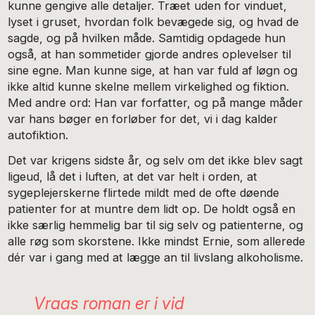
kunne gengive alle detaljer. Træet uden for vinduet,
lyset i gruset, hvordan folk bevægede sig, og hvad de
sagde, og på hvilken måde. Samtidig opdagede hun
også, at han sommetider gjorde andres oplevelser til
sine egne. Man kunne sige, at han var fuld af løgn og
ikke altid kunne skelne mellem virkelighed og fiktion.
Med andre ord: Han var forfatter, og på mange måder
var hans bøger en forløber for det, vi i dag kalder
autofiktion.
Det var krigens sidste år, og selv om det ikke blev sagt
ligeud, lå det i luften, at det var helt i orden, at
sygeplejerskerne flirtede mildt med de ofte døende
patienter for at muntre dem lidt op. De holdt også en
ikke særlig hemmelig bar til sig selv og patienterne, og
alle røg som skorstene. Ikke mindst Ernie, som allerede
dér var i gang med at lægge an til livslang alkoholisme.
Vraas roman er i vid