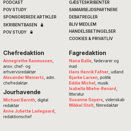
PODCAST
GÆSTESKRIBENTER
POV STUDY
SAMARBEJDSPARTNERE
SPONSOREREDE ARTIKLER
DEBATREGLER
BLIV MEDLEM
SKRIBENTBASEN
HANDELSBETINGELSER
POV STUDY
COOKIES & PRIVATLIV
Chefredaktion
Fagredaktion
Annegrethe Rasmussen
,
Nana Balle
, fødevarer og
ansv. chef- og
mad
erhvervsredaktør
Hans Henrik Fafner
, udland
Alexander Meinertz
, adm.
Bjarke Larsen
, politik
chefredaktør
Eddie Michel
, musik
Isabella Miehe-Renard
,
Jourhavende
litteratur
Susanne Sayers
, videnskab
Michael Bernth
, digital
Mikkel Stolt
, filmredaktør
redaktør
Anne Juliette Ladegaard
,
redaktionschef