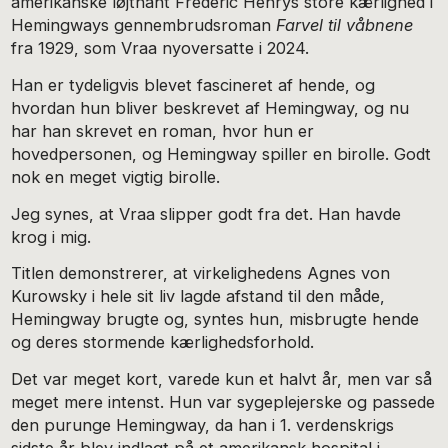
amerikanske løjtnant Frederic Henrys store kærlighed i
Hemingways gennembrudsroman
Farvel til våbnene
fra 1929, som Vraa nyoversatte i 2024.
Han er tydeligvis blevet fascineret af hende, og
hvordan hun bliver beskrevet af Hemingway, og nu
har han skrevet en roman, hvor hun er
hovedpersonen, og Hemingway spiller en birolle. Godt
nok en meget vigtig birolle.
Jeg synes, at Vraa slipper godt fra det. Han havde
krog i mig.
Titlen demonstrerer, at virkelighedens Agnes von
Kurowsky i hele sit liv lagde afstand til den måde,
Hemingway brugte og, syntes hun, misbrugte hende
og deres stormende kærlighedsforhold.
Det var meget kort, varede kun et halvt år, men var så
meget mere intenst. Hun var sygeplejerske og passede
den purunge Hemingway, da han i 1. verdenskrigs
sidste år blev indlagt på et amerikansk hospital i