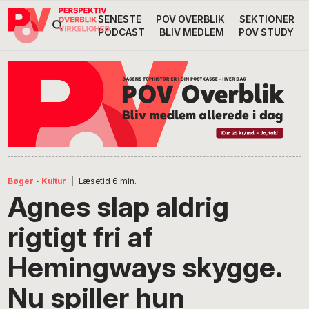
Gå
Skip
Gå
SENESTE
POV OVERBLIK
SEKTIONER
Header
direkte
til
direkte
PODCAST
BLIV MEDLEM
POV STUDY
til
indhold
til
Højre
primær
footer
Søg
på
navigation
POV
International
Bøger
·
Kultur
|
Læsetid
6
min.
Agnes slap aldrig
rigtigt fri af
Hemingways skygge.
Nu spiller hun