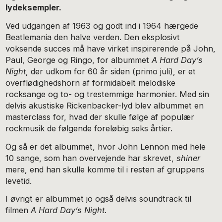
lydeksempler.
Ved udgangen af 1963 og godt ind i 1964 hærgede
Beatlemania den halve verden. Den eksplosivt
voksende succes må have virket inspirerende på John,
Paul, George og Ringo, for albummet
A Hard Day’s
Night
, der udkom for 60 år siden (primo juli), er et
overflødighedshorn af formidabelt melodiske
rocksange og to- og trestemmige harmonier. Med sin
delvis akustiske Rickenbacker-lyd blev albummet en
masterclass for, hvad der skulle følge af populær
rockmusik de følgende foreløbig seks årtier.
Og så er det albummet, hvor John Lennon med hele
10 sange, som han overvejende har skrevet,
shiner
mere, end han skulle komme til i resten af gruppens
levetid.
I øvrigt er albummet jo også delvis soundtrack til
filmen
A Hard Day’s Night
.