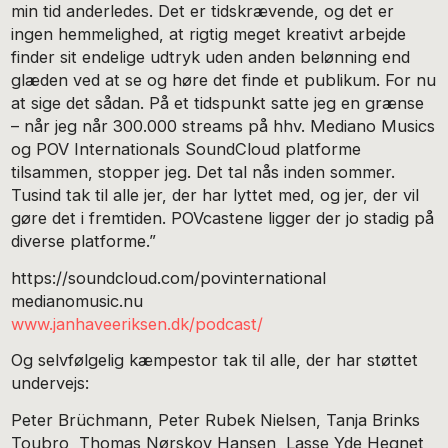
min tid anderledes. Det er tidskrævende, og det er
ingen hemmelighed, at rigtig meget kreativt arbejde
finder sit endelige udtryk uden anden belønning end
glæden ved at se og høre det finde et publikum. For nu
at sige det sådan. På et tidspunkt satte jeg en grænse
– når jeg når 300.000 streams på hhv. Mediano Musics
og POV Internationals SoundCloud platforme
tilsammen, stopper jeg. Det tal nås inden sommer.
Tusind tak til alle jer, der har lyttet med, og jer, der vil
gøre det i fremtiden. POVcastene ligger der jo stadig på
diverse platforme.”
https://soundcloud.com/povinternational
medianomusic.nu
www.janhaveeriksen.dk/podcast/
Og selvfølgelig kæmpestor tak til alle, der har støttet
undervejs:
Peter Brüchmann, Peter Rubek Nielsen, Tanja Brinks
Toubro, Thomas Nørskov Hansen, Lasse Yde Hegnet,