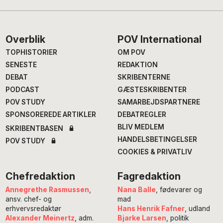
Footer
Overblik
POV International
TOPHISTORIER
OM POV
SENESTE
REDAKTION
DEBAT
SKRIBENTERNE
PODCAST
GÆSTESKRIBENTER
POV STUDY
SAMARBEJDSPARTNERE
SPONSOREREDE ARTIKLER
DEBATREGLER
BLIV MEDLEM
SKRIBENTBASEN
HANDELSBETINGELSER
POV STUDY
COOKIES & PRIVATLIV
Chefredaktion
Fagredaktion
Annegrethe Rasmussen
,
Nana Balle
, fødevarer og
ansv. chef- og
mad
erhvervsredaktør
Hans Henrik Fafner
, udland
Alexander Meinertz
, adm.
Bjarke Larsen
, politik