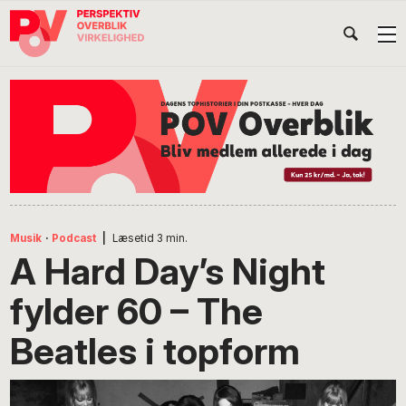
Gå
Skip
Gå
Head
direkte
til
direkte
til
indhold
til
Højr
primær
footer
Søg
på
navigation
POV
International
Musik
·
Podcast
|
Læsetid
3
min.
A Hard Day’s Night
fylder 60 – The
Beatles i topform