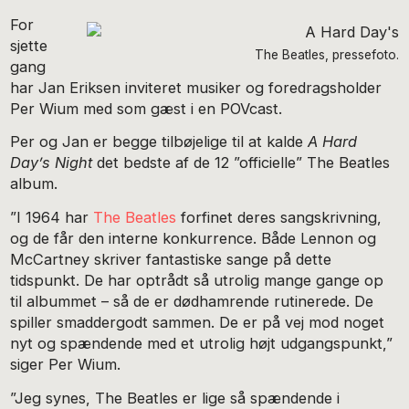
For
sjette
The Beatles, pressefoto.
gang
har Jan Eriksen inviteret musiker og foredragsholder
Per Wium med som gæst i en POVcast.
Per og Jan er begge tilbøjelige til at kalde
A Hard
Day’s Night
det bedste af de 12 ”officielle” The Beatles
album.
”I 1964 har
The Beatles
forfinet deres sangskrivning,
og de får den interne konkurrence. Både Lennon og
McCartney skriver fantastiske sange på dette
tidspunkt. De har optrådt så utrolig mange gange op
til albummet – så de er dødhamrende rutinerede. De
spiller smaddergodt sammen. De er på vej mod noget
nyt og spændende med et utrolig højt udgangspunkt,”
siger Per Wium.
”Jeg synes, The Beatles er lige så spændende i