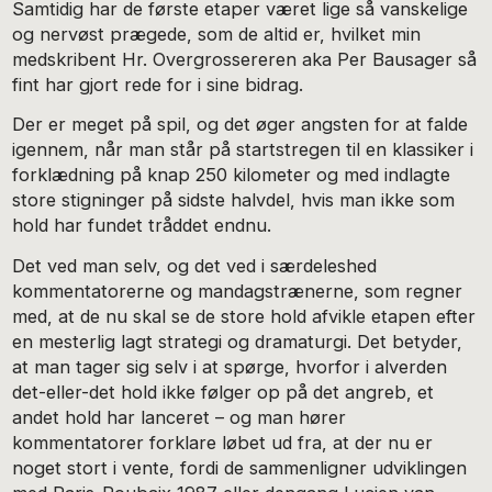
Samtidig har de første etaper været lige så vanskelige
og nervøst prægede, som de altid er, hvilket min
medskribent Hr. Overgrossereren aka Per Bausager så
fint har gjort rede for i sine bidrag.
Der er meget på spil, og det øger angsten for at falde
igennem, når man står på startstregen til en klassiker i
forklædning på knap 250 kilometer og med indlagte
store stigninger på sidste halvdel, hvis man ikke som
hold har fundet tråddet endnu.
Det ved man selv, og det ved i særdeleshed
kommentatorerne og mandagstrænerne, som regner
med, at de nu skal se de store hold afvikle etapen efter
en mesterlig lagt strategi og dramaturgi. Det betyder,
at man tager sig selv i at spørge, hvorfor i alverden
det-eller-det hold ikke følger op på det angreb, et
andet hold har lanceret – og man hører
kommentatorer forklare løbet ud fra, at der nu er
noget stort i vente, fordi de sammenligner udviklingen