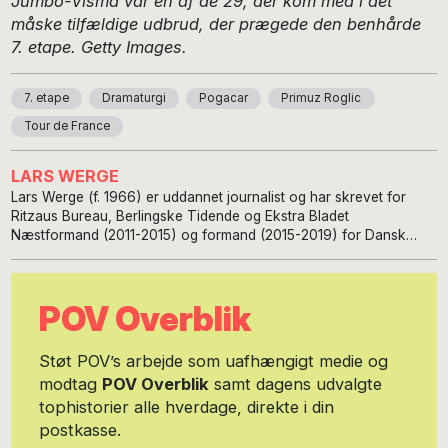
Jumbo-Visma var en af de 29, der kom med i det
måske tilfældige udbrud, der prægede den benhårde
7. etape. Getty Images.
7. etape
Dramaturgi
Pogacar
Primuz Roglic
Tour de France
LARS WERGE
Lars Werge (f. 1966) er uddannet journalist og har skrevet for
Ritzaus Bureau, Berlingske Tidende og Ekstra Bladet
Næstformand (2011-2015) og formand (2015-2019) for Dansk
Journalistforbund Han er i dag direktør i brancheorganisationen
Danske Biografer (2020 - ) og kandidat til Folketinget for
Socialdemokratiet i Københavns Storkreds.
POV Overblik
Støt POV’s arbejde som uafhængigt medie og
modtag
POV Overblik
samt dagens udvalgte
tophistorier alle hverdage, direkte i din
postkasse.