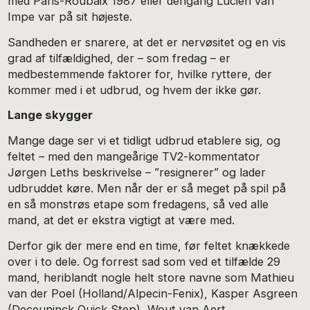
med Paris-Roubaix 1987 eller dengang Lucien van
Impe var på sit højeste.
Sandheden er snarere, at det er nervøsitet og en vis
grad af tilfældighed, der – som fredag – er
medbestemmende faktorer for, hvilke ryttere, der
kommer med i et udbrud, og hvem der ikke gør.
Lange skygger
Mange dage ser vi et tidligt udbrud etablere sig, og
feltet – med den mangeårige TV2-kommentator
Jørgen Leths beskrivelse – ”resignerer” og lader
udbruddet køre. Men når der er så meget på spil på
en så monstrøs etape som fredagens, så ved alle
mand, at det er ekstra vigtigt at være med.
Derfor gik der mere end en time, før feltet knækkede
over i to dele. Og forrest sad som ved et tilfælde 29
mand, heriblandt nogle helt store navne som Mathieu
van der Poel (Holland/Alpecin-Fenix), Kasper Asgreen
(Deceuninck Quick Step), Wout van Aert