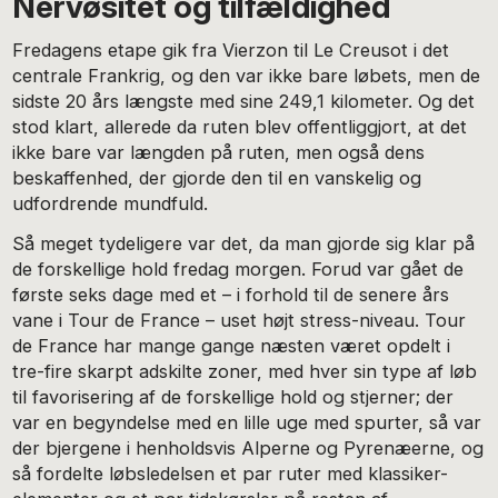
Nervøsitet og tilfældighed
Fredagens etape gik fra Vierzon til Le Creusot i det
centrale Frankrig, og den var ikke bare løbets, men de
sidste 20 års længste med sine 249,1 kilometer. Og det
stod klart, allerede da ruten blev offentliggjort, at det
ikke bare var længden på ruten, men også dens
beskaffenhed, der gjorde den til en vanskelig og
udfordrende mundfuld.
Så meget tydeligere var det, da man gjorde sig klar på
de forskellige hold fredag morgen. Forud var gået de
første seks dage med et – i forhold til de senere års
vane i Tour de France – uset højt stress-niveau. Tour
de France har mange gange næsten været opdelt i
tre-fire skarpt adskilte zoner, med hver sin type af løb
til favorisering af de forskellige hold og stjerner; der
var en begyndelse med en lille uge med spurter, så var
der bjergene i henholdsvis Alperne og Pyrenæerne, og
så fordelte løbsledelsen et par ruter med klassiker-