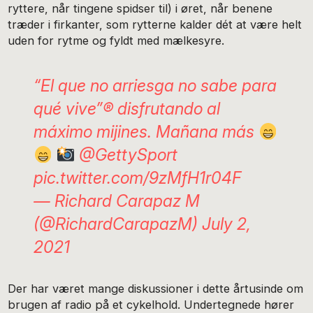
ryttere, når tingene spidser til) i øret, når benene
træder i firkanter, som rytterne kalder dét at være helt
uden for rytme og fyldt med mælkesyre.
“El que no arriesga no sabe para
qué vive”
®️
disfrutando al
máximo mijines. Mañana más
@GettySport
pic.twitter.com/9zMfH1r04F
— Richard Carapaz M
(@RichardCarapazM)
July 2,
2021
Der har været mange diskussioner i dette årtusinde om
brugen af radio på et cykelhold. Undertegnede hører