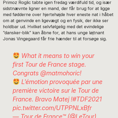
Primoz Roglic tabte igen fredag værdifuld tid, og især
sidstnævnte ligner en mand, der får brug for at ligge
med fødderne over hjertehøjde hver eneste nat i håbet
om at genvinde en ligevægt og en fysik, der ikke ser
holdbar ud. Hvilket selvfølgelig med det evindelige
”dansker-blik” kan åbne for, at hans unge løjtnant
Jonas Vingegaard får frie hænder til at forsøge sig.
What it means to win your
first Tour de France stage.
Congrats
@matmohoric
!
L'émotion provoquée par une
première victoire sur le Tour de
France. Bravo Matej !
#TDF2021
pic.twitter.com/UTPPNLxBfr
— Tour de France™ (@LeTour)