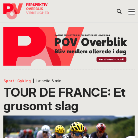
Gå
Skip
Gå
Head
direkte
til
direkte
til
indhold
til
Højr
primær
footer
Søg
på
navigation
POV
International
Sport
·
Cykling
|
Læsetid
6
min.
TOUR DE FRANCE: Et
grusomt slag