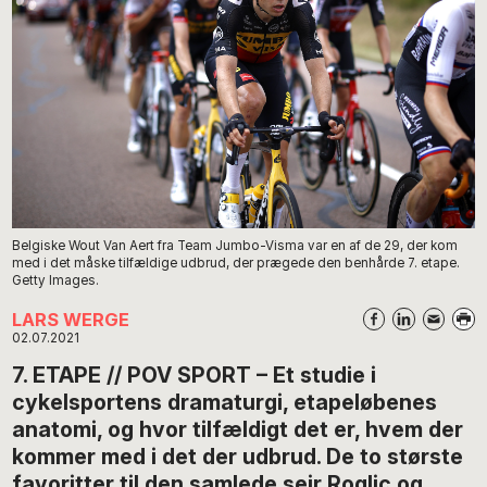
Belgiske Wout Van Aert fra Team Jumbo-Visma var en af de 29, der kom
med i det måske tilfældige udbrud, der prægede den benhårde 7. etape.
Getty Images.
LARS WERGE
02.07.2021
7. ETAPE // POV SPORT – Et studie i
cykelsportens dramaturgi, etapeløbenes
anatomi, og hvor tilfældigt det er, hvem der
kommer med i det der udbrud. De to største
favoritter til den samlede sejr Roglic og