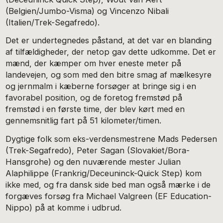
(Belgien/Jumbo-Visma) og Vincenzo Nibali
(Italien/Trek-Segafredo).
Det er undertegnedes påstand, at det var en blanding
af tilfældigheder, der netop gav dette udkomme. Det er
mænd, der kæmper om hver eneste meter på
landevejen, og som med den bitre smag af mælkesyre
og jernmalm i kæberne forsøger at bringe sig i en
favorabel position, og de foretog fremstød på
fremstød i en første time, der blev kørt med en
gennemsnitlig fart på 51 kilometer/timen.
Dygtige folk som eks-verdensmestrene Mads Pedersen
(Trek-Segafredo), Peter Sagan (Slovakiet/Bora-
Hansgrohe) og den nuværende mester Julian
Alaphilippe (Frankrig/Deceuninck-Quick Step) kom
ikke med, og fra dansk side bed man også mærke i de
forgæves forsøg fra Michael Valgreen (EF Education-
Nippo) på at komme i udbrud.