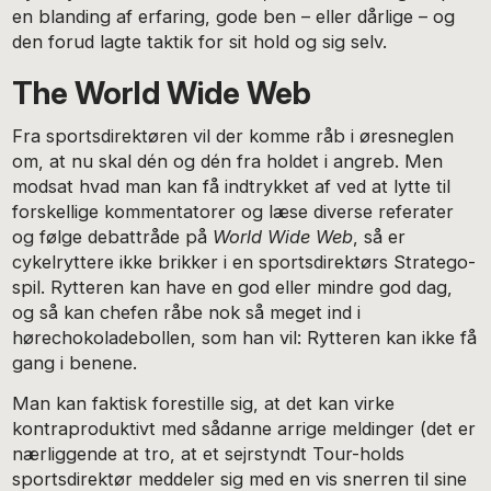
en blanding af erfaring, gode ben – eller dårlige – og
den forud lagte taktik for sit hold og sig selv.
The World Wide Web
Fra sportsdirektøren vil der komme råb i øresneglen
om, at nu skal dén og dén fra holdet i angreb. Men
modsat hvad man kan få indtrykket af ved at lytte til
forskellige kommentatorer og læse diverse referater
og følge debattråde på
World Wide Web
, så er
cykelryttere ikke brikker i en sportsdirektørs Stratego-
spil. Rytteren kan have en god eller mindre god dag,
og så kan chefen råbe nok så meget ind i
hørechokoladebollen, som han vil: Rytteren kan ikke få
gang i benene.
Man kan faktisk forestille sig, at det kan virke
kontraproduktivt med sådanne arrige meldinger (det er
nærliggende at tro, at et sejrstyndt Tour-holds
sportsdirektør meddeler sig med en vis snerren til sine