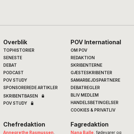
Footer
Overblik
POV International
TOPHISTORIER
OM POV
SENESTE
REDAKTION
DEBAT
SKRIBENTERNE
PODCAST
GÆSTESKRIBENTER
POV STUDY
SAMARBEJDSPARTNERE
SPONSOREREDE ARTIKLER
DEBATREGLER
BLIV MEDLEM
SKRIBENTBASEN
HANDELSBETINGELSER
POV STUDY
COOKIES & PRIVATLIV
Chefredaktion
Fagredaktion
Annegrethe Rasmussen
,
Nana Balle
, fødevarer og