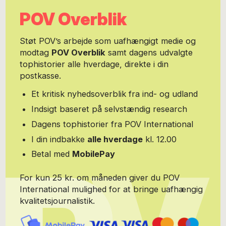
POV Overblik
Støt POV’s arbejde som uafhængigt medie og
modtag
POV Overblik
samt dagens udvalgte
tophistorier alle hverdage, direkte i din
postkasse.
Et kritisk nyhedsoverblik fra ind- og udland
Indsigt baseret på selvstændig research
Dagens tophistorier fra POV International
I din indbakke
alle hverdage
kl. 12.00
Betal med
MobilePay
For kun 25 kr. om måneden giver du POV
International mulighed for at bringe uafhængig
kvalitetsjournalistik.