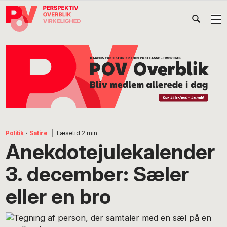
Gå
Skip
Gå
Head
direkte
til
direkte
til
indhold
til
Højr
primær
footer
Søg
på
navigation
POV
International
Politik
·
Satire
|
Læsetid
2
min.
Anekdotejulekalender
3. december: Sæler
eller en bro