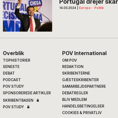
Portugal drejer skarp
14.03.2024
|
Europa
·
Politik
Footer
Overblik
POV International
TOPHISTORIER
OM POV
SENESTE
REDAKTION
DEBAT
SKRIBENTERNE
PODCAST
GÆSTESKRIBENTER
POV STUDY
SAMARBEJDSPARTNERE
SPONSOREREDE ARTIKLER
DEBATREGLER
BLIV MEDLEM
SKRIBENTBASEN
HANDELSBETINGELSER
POV STUDY
COOKIES & PRIVATLIV