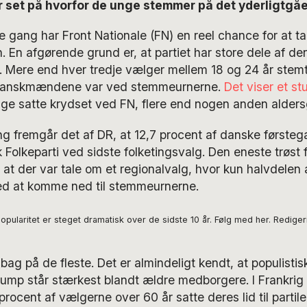
 set på hvorfor de unge stemmer på det yderligtgåe
e gang har Front Nationale (FN) en reel chance for at t
 En afgørende grund er, at partiet har store dele af de
 Mere end hver tredje vælger mellem 18 og 24 år stemt
 franskmændene var ved stemmeurnerne.
Det viser et st
nge satte krydset ved FN, flere end nogen anden alders
ng fremgår det af DR, at 12,7 procent af danske først
Folkeparti ved sidste folketingsvalg. Den eneste trøst f
at der var tale om et regionalvalg, hvor kun halvdelen 
d at komme ned til stemmeurnerne.
popularitet er steget dramatisk over de sidste 10 år. Følg med her. Rediger
ag på de fleste. Det er almindeligt kendt, at populist
ump står stærkest blandt ældre medborgere. I Frankrig
rocent af vælgerne over 60 år satte deres lid til partil