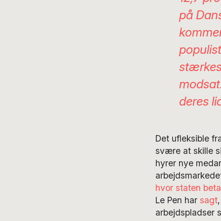
på Dans
kommer 
populis
stærkes
modsat.
deres li
Det ufleksible f
svære at skille 
hyrer nye medarb
arbejdsmarkedet,
hvor staten betal
Le Pen har
sagt
arbejdspladser s