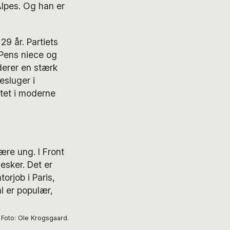
lpes. Og han er
9 år. Partiets
 Pens niece og
derer en stærk
sluger i
tet i moderne
ære ung. I Front
esker. Det er
orjob i Paris,
l er populær,
. Foto: Ole Krogsgaard.