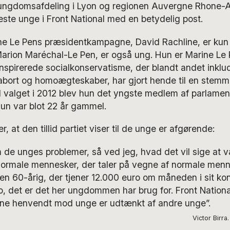
 ungdomsafdeling i Lyon og regionen Auvergne Rhone-A
este unge i Front National med en betydelig post.
ne Le Pens præsidentkampagne, David Rachline, er kun 2
Marion Maréchal-Le Pen, er også ung. Hun er Marine Le
nspirerede socialkonservatisme, der blandt andet inklu
ort og homoægteskaber, har gjort hende til en stemme
d valget i 2012 blev hun det yngste medlem af parlamen
 hun var blot 22 år gammel.
r, at den tillid partiet viser til de unge er afgørende:
m de unges problemer, så ved jeg, hvad det vil sige at v
normale mennesker, der taler på vegne af normale menn
den 60-årig, der tjener 12.000 euro om måneden i sit kont
, det er det her ungdommen har brug for. Front Nationa
gene henvendt mod unge er udtænkt af andre unge”.
Victor Birra