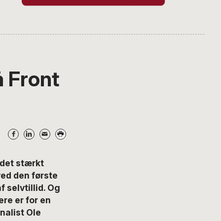
 Front
det stærkt
ved den første
 selvtillid. Og
ere er for en
alist Ole