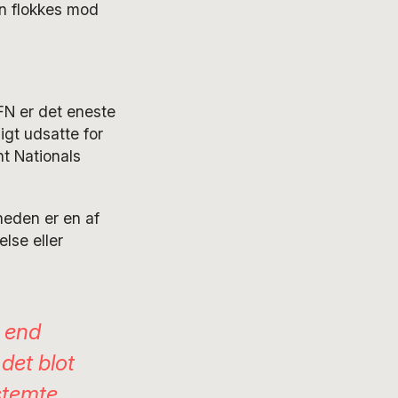
n flokkes mod
 FN er det eneste
igt udsatte for
nt Nationals
heden er en af
lse eller
e end
det blot
stemte