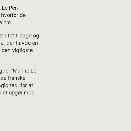
t Le Pen
 hvorfor de
ke om.
ænitet tilbage og
de, der havde en
 den vigtigste
gde: ”Marine Le
 de franske
ngighed, for at
e et opgør med