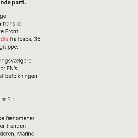
nde parti.
age
n franske
e Front
udie
fra Ipsos. 35
gruppe.
egangsvælgere
or FN’s
af befolkningen
ing: Ole
iske fænomener
 er trenden
ederen, Marine