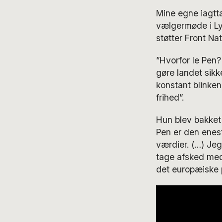
Mine egne iagtta
vælgermøde i Lyo
støtter Front Na
”Hvorfor le Pen?
gøre landet sik
konstant blinken
frihed”.
Hun blev bakket
Pen er den enes
værdier. (…) Jeg
tage afsked med
det europæiske p