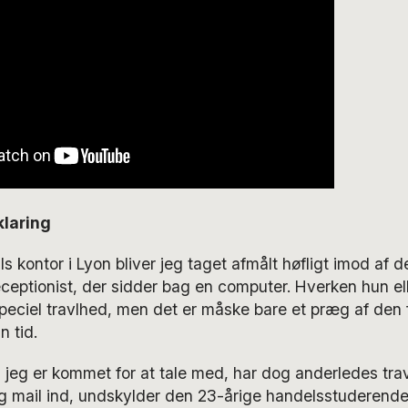
klaring
ls kontor i Lyon bliver jeg taget afmålt høfligt imod af 
eptionist, der sidder bag en computer. Hverken hun ell
peciel travlhed, men det er måske bare et præg af den
in tid.
m jeg er kommet for at tale med, har dog anderledes travl
g mail ind, undskylder den 23-årige handelsstuderende.