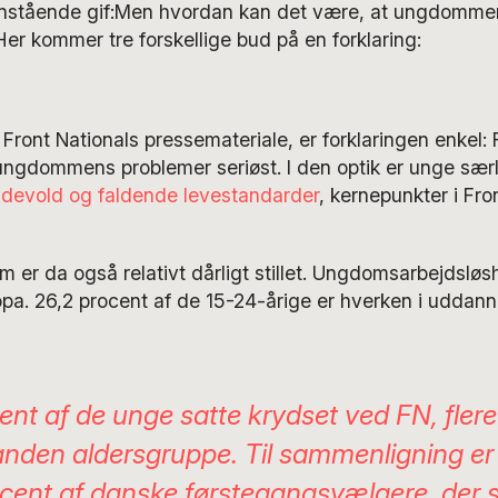
nstående gif:Men hvordan kan det være, at ungdomme
Her kommer tre forskellige bud på en forklaring:
Front Nationals pressemateriale, er forklaringen enkel:
 ungdommens problemer seriøst. I den optik er unge særl
gadevold og faldende levestandarder
, kernepunkter i Fro
 er da også relativt dårligt stillet. Ungdomsarbejdsløs
opa. 26,2 procent af de 15-24-årige er hverken i uddanne
ent af de unge satte krydset ved FN, fler
nden aldersgruppe. Til sammenligning er 
ocent af danske førstegangsvælgere, der 