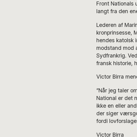
Front Nationals
langt fra den en
Lederen af Mari
kronprinsesse, 
hendes katolsk i
modstand mod ab
Sydfrankrig. Ve
fransk historie,
Victor Birra mene
”Når jeg taler o
National er det 
ikke en eller an
der siger værsgo
fordi lovforsla
Victor Birra