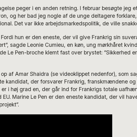
gelse peger i en anden retning. I februar besøgte jeg e
n, og her bad jeg nogle af de unge deltagere forklare,
tional. Det var ikke arbejdsmarkedspolitik, de ville snak
 Fordi hun er den eneste, der vil give Frankrig sin suver
kert”, sagde Leonie Cumieu, en køn, ung mørkhåret kvin
de Le Pen-broche klemt fast over brystet: ”Sikkerhed er
 op af Amar Shaidra (se videoklippet nedenfor), som sa
te kandidat, der forsvarer Frankrig, franskmændene og
 er i høj grad en, der går ind for Frankrigs totale uafhæ
 EU. Marine Le Pen er den eneste kandidat, der vil hav
rojekt”.