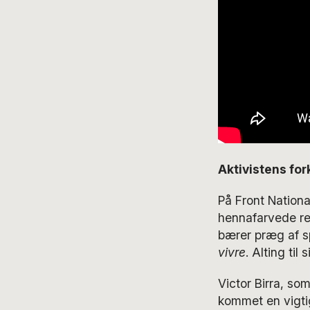
Aktivistens for
På Front Nationa
hennafarvede rec
bærer præg af s
vivre
. Alting til s
Victor Birra, so
kommet en vigti