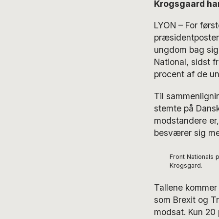
Krogsgaard har
LYON – For først
præsidentposten.
ungdom bag sig.
National, sidst
procent af de u
Til sammenligni
stemte på Dansk 
modstandere er, 
besværer sig me
Front Nationals 
Krogsgard.
Tallene kommer b
som Brexit og Tr
modsat. Kun 20 p