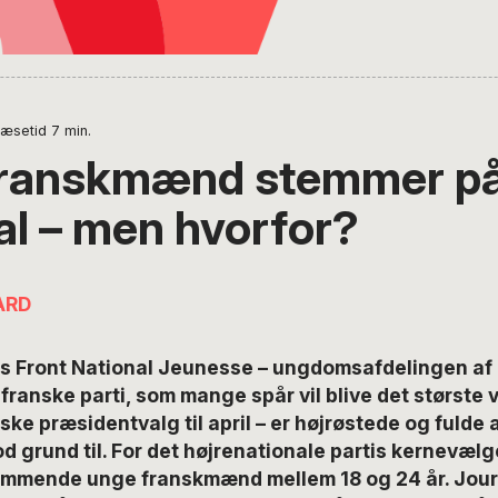
Læsetid
7
min.
ranskmænd stemmer på
al – men hvorfor?
ARD
os Front National Jeunesse – ungdomsafdelingen af 
 franske parti, som mange spår vil blive det største 
ske præsidentvalg til april – er højrøstede og fulde af
od grund til. For det højrenationale partis kernevælg
ommende unge franskmænd mellem 18 og 24 år. Journ