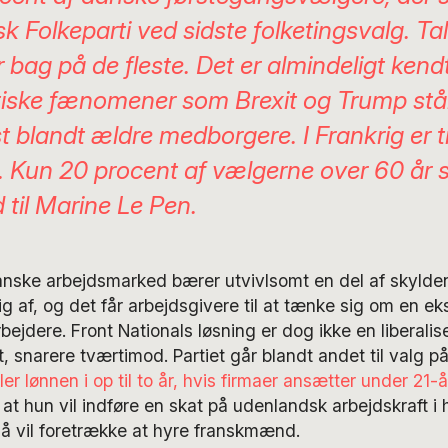
k Folkeparti ved sidste folketingsvalg. Ta
bag på de fleste. Det er almindeligt kendt
tiske fænomener som Brexit og Trump stå
t blandt ældre medborgere. I Frankrig er 
 Kun 20 procent af vælgerne over 60 år s
d til Marine Le Pen.
ranske arbejdsmarked bærer utvivlsomt en del af skylden
sig af, og det får arbejdsgivere til at tænke sig om en ek
ejdere. Front Nationals løsning er dog ikke en liberalise
 snarere tværtimod. Partiet går blandt andet til valg p
er lønnen i op til to år, hvis firmaer ansætter under 21-å
, at hun vil indføre en skat på udenlandsk arbejdskraft i 
å vil foretrække at hyre franskmænd.