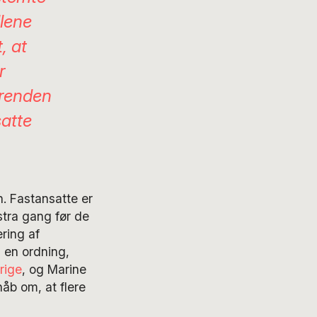
llene
, at
r
trenden
atte
. Fastansatte er
stra gang før de
ring af
å en ordning,
rige
, og Marine
håb om, at flere