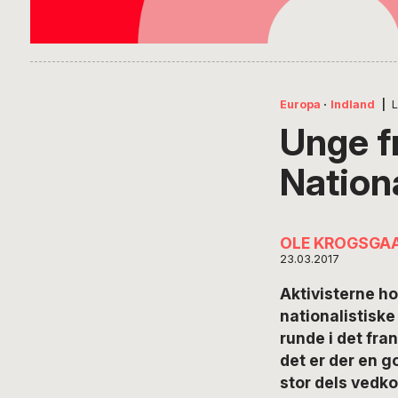
Europa
·
Indland
|
Unge f
Nation
OLE KROGSGA
23.03.2017
Aktivisterne h
nationalistiske
runde i det fran
det er der en g
stor dels vedk