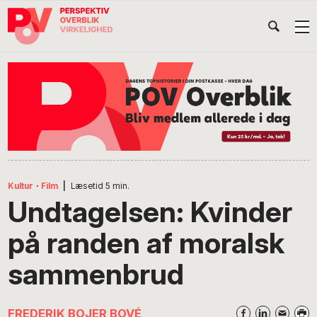
Gå
Skip
Gå
Head
direkte
til
direkte
til
indhold
til
Højr
primær
footer
Søg
på
navigation
POV
International
Kultur
·
Film
|
Læsetid
5
min.
Undtagelsen: Kvinder
på randen af moralsk
sammenbrud
FREDERIK BOJER BOVÉ