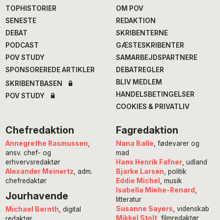
TOPHISTORIER
OM POV
SENESTE
REDAKTION
DEBAT
SKRIBENTERNE
PODCAST
GÆSTESKRIBENTER
POV STUDY
SAMARBEJDSPARTNERE
SPONSOREREDE ARTIKLER
DEBATREGLER
BLIV MEDLEM
SKRIBENTBASEN
HANDELSBETINGELSER
POV STUDY
COOKIES & PRIVATLIV
Chefredaktion
Fagredaktion
Annegrethe Rasmussen
,
Nana Balle
, fødevarer og
ansv. chef- og
mad
erhvervsredaktør
Hans Henrik Fafner
, udland
Alexander Meinertz
, adm.
Bjarke Larsen
, politik
chefredaktør
Eddie Michel
, musik
Isabella Miehe-Renard
,
Jourhavende
litteratur
Susanne Sayers
, videnskab
Michael Bernth
, digital
Mikkel Stolt
, filmredaktør
redaktør