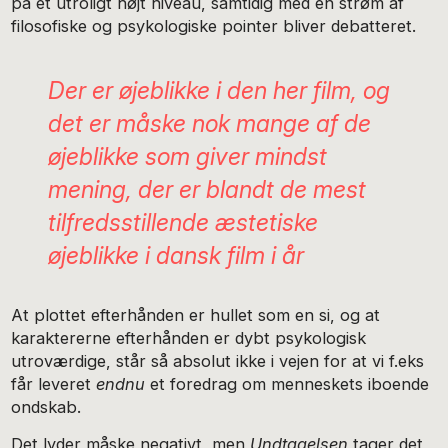
på et utroligt højt niveau, samtidig med en strøm af
filosofiske og psykologiske pointer bliver debatteret.
Der er øjeblikke i den her film, og
det er måske nok mange af de
øjeblikke som giver mindst
mening, der er blandt de mest
tilfredsstillende æstetiske
øjeblikke i dansk film i år
At plottet efterhånden er hullet som en si, og at
karaktererne efterhånden er dybt psykologisk
utroværdige, står så absolut ikke i vejen for at vi f.eks
får leveret
endnu
et foredrag om menneskets iboende
ondskab.
Det lyder måske negativt, men
Undtagelsen
tager det