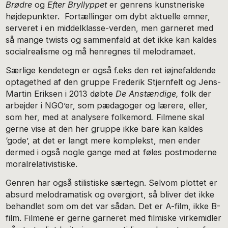
Brødre
og
Efter Bryllyppet
er genrens kunstneriske
højdepunkter. Fortællinger om dybt aktuelle emner,
serveret i en middelklasse-verden, men garneret med
så mange twists og sammenfald at det ikke kan kaldes
socialrealisme og må henregnes til melodramaet.
Særlige kendetegn er også f.eks den ret iøjnefaldende
optagethed af den gruppe Frederik Stjernfelt og Jens-
Martin Eriksen i 2013 døbte
De Anstændige,
folk der
arbejder i NGO’er, som pædagoger og lærere, eller,
som her, med at analysere folkemord
.
Filmene skal
gerne vise at den her gruppe ikke bare kan kaldes
‘gode’, at det er langt mere komplekst, men ender
dermed i også nogle gange med at føles postmoderne
moralrelativistiske.
Genren har også stilistiske særtegn. Selvom plottet er
absurd melodramatisk og overgjort, så bliver det ikke
behandlet som om det var sådan. Det er A-film, ikke B-
film. Filmene er gerne garneret med filmiske virkemidler