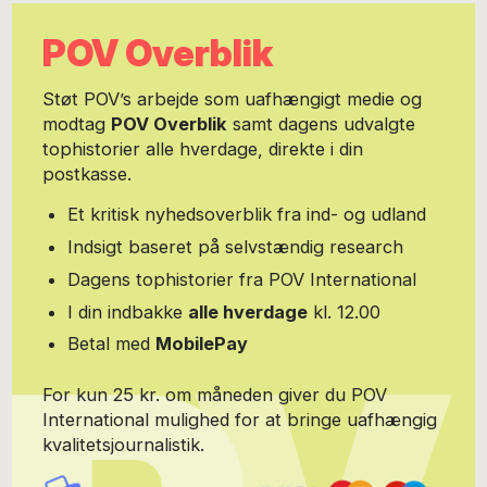
Architecture Festival.
POV Overblik
Støt POV’s arbejde som uafhængigt medie og
modtag
POV Overblik
samt dagens udvalgte
tophistorier alle hverdage, direkte i din
postkasse.
Et kritisk nyhedsoverblik fra ind- og udland
Indsigt baseret på selvstændig research
Dagens tophistorier fra POV International
I din indbakke
alle hverdage
kl. 12.00
Betal med
MobilePay
For kun 25 kr. om måneden giver du POV
International mulighed for at bringe uafhængig
kvalitetsjournalistik.