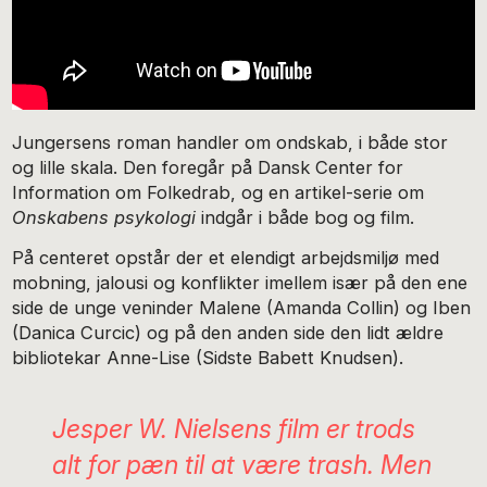
Jungersens roman handler om ondskab, i både stor
og lille skala. Den foregår på Dansk Center for
Information om Folkedrab, og en artikel-serie om
Onskabens psykologi
indgår i både bog og film.
På centeret opstår der et elendigt arbejdsmiljø med
mobning, jalousi og konflikter imellem især på den ene
side de unge veninder Malene (Amanda Collin) og Iben
(Danica Curcic) og på den anden side den lidt ældre
bibliotekar Anne-Lise (Sidste Babett Knudsen).
Jesper W. Nielsens film er trods
alt for pæn til at være trash. Men