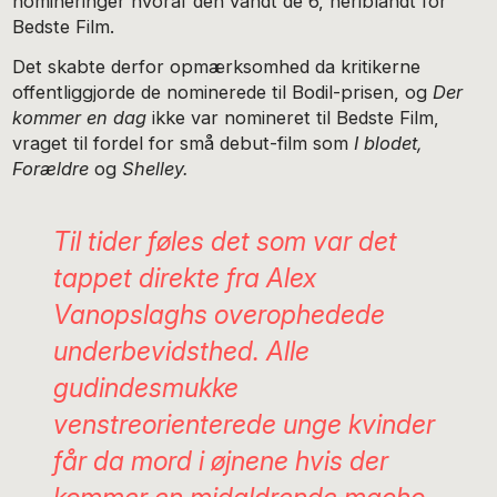
nomineringer hvoraf den vandt de 6, heriblandt for
Bedste Film.
Det skabte derfor opmærksomhed da kritikerne
offentliggjorde de nominerede til Bodil-prisen, og
Der
kommer en dag
ikke var nomineret til Bedste Film,
vraget til fordel for små debut-film som
I blodet,
Forældre
og
Shelley.
Til tider føles det som var det
tappet direkte fra Alex
Vanopslaghs overophedede
underbevidsthed. Alle
gudindesmukke
venstreorienterede unge kvinder
får da mord i øjnene hvis der