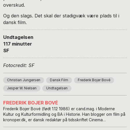
overskud.
Og den slags. Det skal der stadigvæk være plads til i
dansk film.
Undtagelsen
117 minutter
SF
Fotocredit: SF
Christian Jungersen
Dansk Film
Frederik Bojer Bové
Jesper W. Nielsen
Undtagelsen
FREDERIK BOJER BOVÉ
Frederik Bojer Bové (født 1.12 1986) er cand.mag. i Moderne
Kultur og Kulturformidling og BA i Historie. Han blogger om film på
kronoper.dk, er dansk redaktør på tidsskriftet Cinema
Scandinavia og har været programlægger på Copenhagen