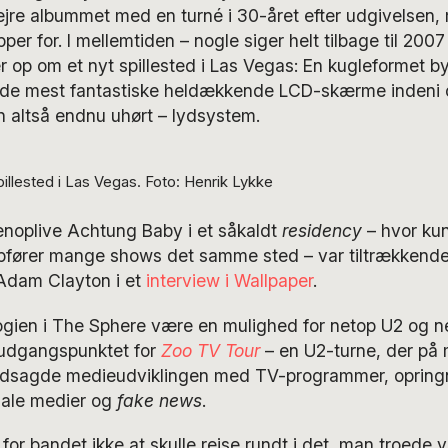
jre albummet med en turné i 30-året efter udgivelsen, 
per for. I mellemtiden – nogle siger helt tilbage til 200
er op om et nyt spillested i Las Vegas: En kugleformet
 de mest fantastiske heldækkende LCD-skærme indeni 
n altså endnu uhørt – lydsystem.
illested i Las Vegas. Foto: Henrik Lykke
noplive Achtung Baby i et såkaldt
residency
– hvor kun
ører mange shows det samme sted – var tiltrækkende 
 Adam Clayton i et
interview i Wallpaper
.
logien i The Sphere være en mulighed for netop U2 og n
 udgangspunktet for
Zoo TV Tour
– en U2-turne, der på
udsagde medieudviklingen med TV-programmer, opringni
iale medier og
fake news
.
 for bandet ikke at skulle rejse rundt i det, man troede 