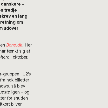
d danskere –
n tredje
 skrev en lang
eretning om
om udover
pen
Bono.dk
.
Her
har tænkt sig at
phere
i oktober.
a-gruppen i U2’s
ra nok billetter
shows
,
så blev
ueste
igen – og
tter for snuden
kort bliver