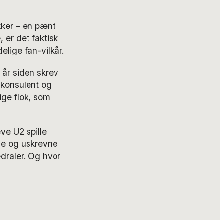
akker – en pænt
 er det faktisk
elige fan-vilkår.
e år siden skrev
-konsulent og
ige flok, som
ve U2 spille
ne og uskrevne
tedraler. Og hvor