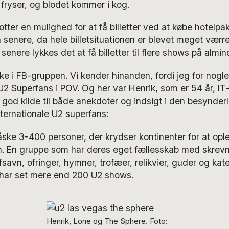
 fryser, og blodet kommer i kog.
otter en mulighed for at få billetter ved at købe hotelp
 senere, da hele billetsituationen er blevet meget værre,
enere lykkes det at få billetter til flere shows på almind
ykke i FB-gruppen. Vi kender hinanden, fordi jeg for nogl
2 Superfans i POV. Og her var Henrik, som er 54 år, IT
n god kilde til både anekdoter og indsigt i den besynderl
ternationale U2 superfans:
ke 3-400 personer, der krydser kontinenter for at ople
n. En gruppe som har deres eget fællesskab med skrev
 afsavn, ofringer, hymner, trofæer, relikvier, guder og ka
 har set mere end 200 U2 shows.
Henrik, Lone og The Sphere. Foto: