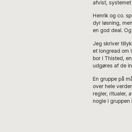
afvist, systemet
Henrik og co. sp
dyr løsning, men
en god deal. Og s
Jeg skriver till
et longread om U
bor i Thisted, e
udgøres af de in
En gruppe på mås
over hele verde
regler, ritualer,
nogle i gruppen