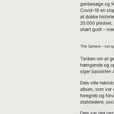
genbesøge og fe
Covid-19 en stop
at dukke histori
20.000 pladser,
uhørt godt – me
The Sphere – nyt sp
Tanken om at ge
hængende og opf
siger bassisten
Dels ville tekno
album, som var
foregreb og for
statsledere, soc
Dels var det rart