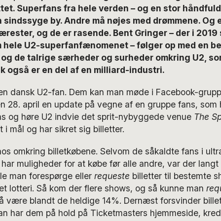
ittet. Superfans fra hele verden – og en stor håndful
 sindssyge by. Andre må nøjes med drømmene. Og e
rester, og de er rasende. Bent Gringer – der i 2019
om hele U2-superfanfænomenet – følger op med en b
 og de talrige særheder og surheder omkring U2, s
 også er en del af en milliard-industri.
r en dansk U2-fan. Dem kan man møde i Facebook-grup
n 28. april en update på vegne af en gruppe fans, som 
gas og høre U2 indvie det sprit-nybyggede venue
The S
 mål og har sikret sig billetter.
os omkring billetkøbene. Selvom de såkaldte fans i ultr
b har muligheder for at købe før alle andre, var der langt f
kulle man forespørge eller
requeste
billetter til bestemte 
et lotteri. Så kom der flere shows, og så kunne man
req
å være blandt de heldige 14%. Dernæst forsvinder bille
an har dem på hold på Ticketmasters hjemmeside, kredit