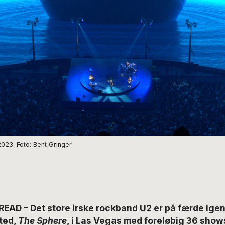
023. Foto: Bent Gringer
EAD – Det store irske rockband U2 er på færde igen 
sted,
The Sphere
, i Las Vegas med foreløbig 36 show