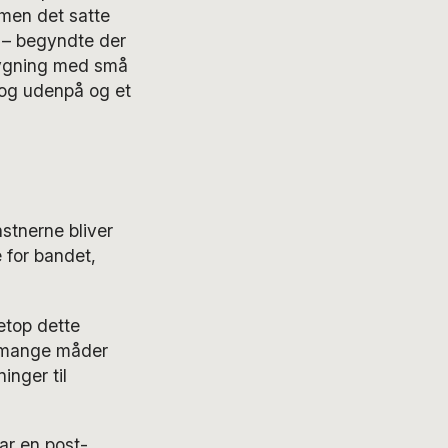
men det satte
7 – begyndte der
 bygning med små
og udenpå og et
stnerne bliver
for bandet,
etop dette
 mange måder
nger til
var en post-