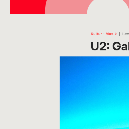
Kultur
·
Musik
|
Læs
U2: Gak