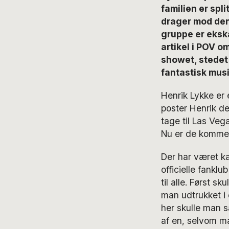
familien er spl
drager mod den
gruppe er ekskæ
artikel i POV 
showet, stedet
fantastisk musik
Henrik Lykke e
poster Henrik de
tage til Las Ve
Nu er de kommet i
Der har været ka
officielle fanklu
til alle. Først s
man udtrukket i 
her skulle man s
af en, selvom m