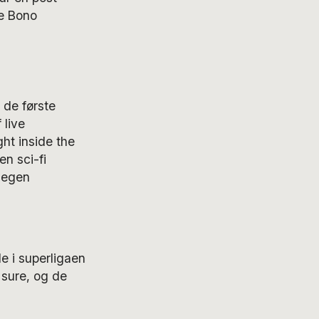
e Bono
e de første
 live
ht inside the
en sci-fi
 egen
de i superligaen
 sure, og de