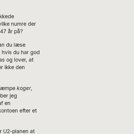
ækkede
vilke numre der
 47 år på?
kan du læse
, hvis du har god
as og lover, at
er ikke den
n kæmpe
koger
,
ber jeg
af en
kontoen efter et
r U2-planen at