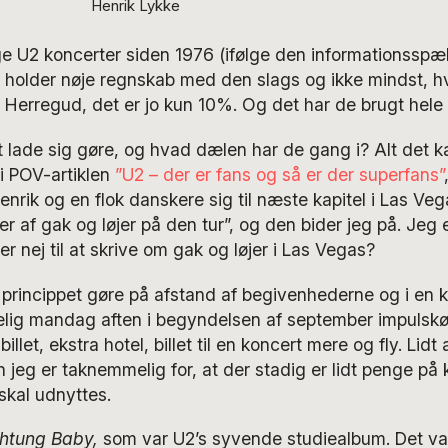
Henrik Lykke
ige U2 koncerter siden 1976 (ifølge den informationssp
r holder nøje regnskab med den slags og ikke mindst, h
t). Herregud, det er jo kun 10%. Og det har de brugt hele
 lade sig gøre, og hvad dælen har de gang i? Alt det 
 POV-artiklen
”U2 – der er fans og så er der superfans”
enrik og en flok danskere sig til næste kapitel i Las Veg
er af gak og løjer på den tur”, og den bider jeg på. Jeg 
r nej til at skrive om gak og løjer i Las Vegas?
i princippet gøre på afstand af begivenhederne og i e
elig mandag aften i begyndelsen af september impulskø
llet, ekstra hotel, billet til en koncert mere og fly. Lidt 
 jeg er taknemmelig for, at der stadig er lidt penge på 
skal udnyttes.
htung Baby,
som var U2’s syvende studiealbum. Det va