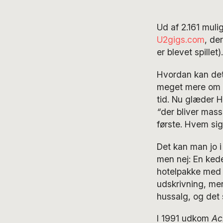
Ud af 2.161 mul
U2gigs.com
, de
er blevet spille
Hvordan kan det
meget mere om i
tid. Nu glæder H
“
der bliver mass
første. Hvem sige
Det kan man jo 
men nej: En ked
hotelpakke med bi
udskrivning, men
hussalg, og det 
I 1991 udkom
Ac