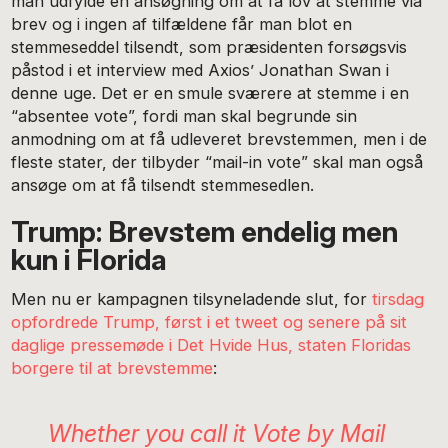
man udfylde en ansøgning om at få lov at stemme via
brev og i ingen af tilfældene får man blot en
stemmeseddel tilsendt, som præsidenten forsøgsvis
påstod i et interview med Axios’ Jonathan Swan i
denne uge. Det er en smule sværere at stemme i en
“absentee vote”, fordi man skal begrunde sin
anmodning om at få udleveret brevstemmen, men i de
fleste stater, der tilbyder “mail-in vote” skal man også
ansøge om at få tilsendt stemmesedlen.
Trump: Brevstem endelig men
kun i Florida
Men nu er kampagnen tilsyneladende slut, for
tirsdag
opfordrede Trump, først i et tweet og senere på sit
daglige pressemøde i Det Hvide Hus, staten Floridas
borgere til at brevstemme
:
Whether you call it Vote by Mail