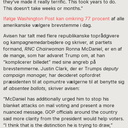
they’ve made it really terrific. This took years to do.
This doesn’t take weeks or months.”
Ifølge Washington Post kan omkring 77 procent
af alle
amerikanske vælgere brevstemme i dag.
Avisen har talt med flere republikanske toprådgivere
og kampagnemedarbejdere og skriver, at partiets
formand,
RNC Chairwoman
Ronna McDaniel, er en af
de mange, som har advaret Trump om, at han
“komplicerer billedet” med sine angreb på
brevstemmerne. Justin Clark, der er Trumps
deputy
campaign manager,
har decideret opfordret
præsidenten til at opmuntre vælgerne til at benytte sig
af
absentee ballots,
skriver avisen:
“McDaniel has additionally urged him to stop his
blanket attacks on mail voting and present a more
nuanced message. GOP officials around the country
said more clarity from the president would help voters.
“I think that is the distinction he is trying to draw,”