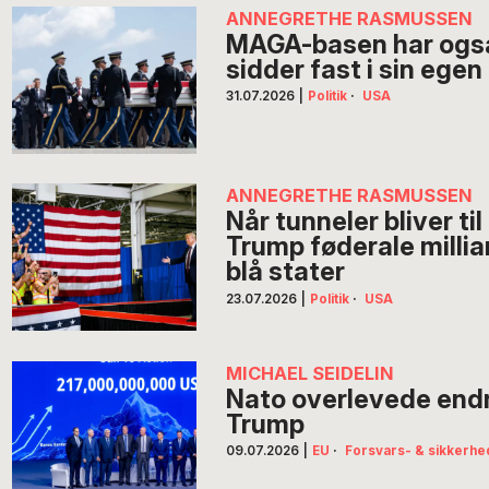
ANNEGRETHE RASMUSSEN
MAGA-basen har også
sidder fast i sin egen
31.07.2026
|
Politik
·
USA
ANNEGRETHE RASMUSSEN
Når tunneler bliver ti
Trump føderale milli
blå stater
23.07.2026
|
Politik
·
USA
MICHAEL SEIDELIN
Nato overlevede end
Trump
09.07.2026
|
EU
·
Forsvars- & sikkerhed