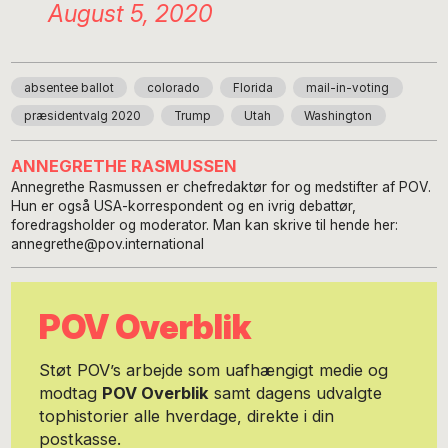
August 5, 2020
absentee ballot
colorado
Florida
mail-in-voting
præsidentvalg 2020
Trump
Utah
Washington
ANNEGRETHE RASMUSSEN
Annegrethe Rasmussen er chefredaktør for og medstifter af POV.
Hun er også USA-korrespondent og en ivrig debattør,
foredragsholder og moderator. Man kan skrive til hende her:
annegrethe@pov.international
POV Overblik
Støt POV’s arbejde som uafhængigt medie og
modtag
POV Overblik
samt dagens udvalgte
tophistorier alle hverdage, direkte i din
postkasse.