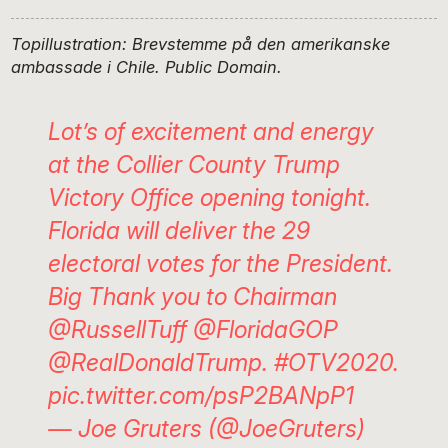
Topillustration: Brevstemme på den amerikanske
ambassade i Chile. Public Domain.
Lot’s of excitement and energy
at the Collier County Trump
Victory Office opening tonight.
Florida will deliver the 29
electoral votes for the President.
Big Thank you to Chairman
@RussellTuff
@FloridaGOP
@RealDonaldTrump
.
#OTV2020
.
pic.twitter.com/psP2BANpP1
— Joe Gruters (@JoeGruters)