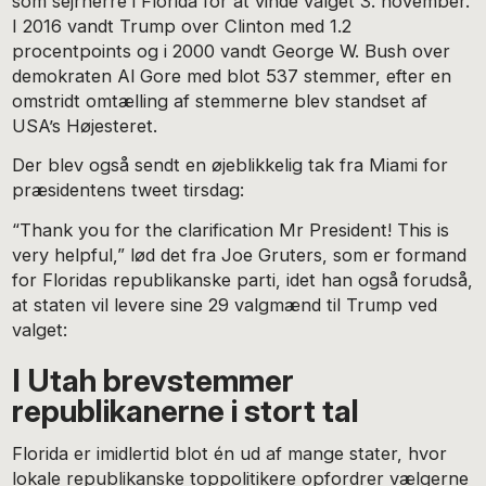
som sejrherre i Florida for at vinde valget 3. november.
I 2016 vandt Trump over Clinton med 1.2
procentpoints og i 2000 vandt George W. Bush over
demokraten Al Gore med blot 537 stemmer, efter en
omstridt omtælling af stemmerne blev standset af
USA’s Højesteret.
Der blev også sendt en øjeblikkelig tak fra Miami for
præsidentens tweet tirsdag:
“Thank you for the clarification Mr President! This is
very helpful,” lød det fra Joe Gruters, som er formand
for Floridas republikanske parti, idet han også forudså,
at staten vil levere sine 29 valgmænd til Trump ved
valget:
I Utah brevstemmer
republikanerne i stort tal
Florida er imidlertid blot én ud af mange stater, hvor
lokale republikanske toppolitikere opfordrer vælgerne