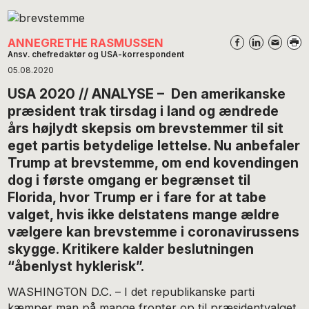
ANNEGRETHE RASMUSSEN
Ansv. chefredaktør og USA-korrespondent
05.08.2020
USA 2020 // ANALYSE – Den amerikanske
præsident trak tirsdag i land og ændrede
års højlydt skepsis om brevstemmer til sit
eget partis betydelige lettelse. Nu anbefaler
Trump at brevstemme, om end kovendingen
dog i første omgang er begrænset til
Florida, hvor Trump er i fare for at tabe
valget, hvis ikke delstatens mange ældre
vælgere kan brevstemme i coronavirussens
skygge. Kritikere kalder beslutningen
“åbenlyst hyklerisk”.
WASHINGTON D.C. – I det republikanske parti
kæmper man på mange fronter op til præsidentvalget