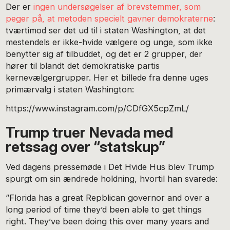
Der er
ingen undersøgelser af brevstemmer, som
peger på, at metoden specielt gavner demokraterne
:
tværtimod ser det ud til i staten Washington, at det
mestendels er ikke-hvide vælgere og unge, som ikke
benytter sig af tilbuddet, og det er 2 grupper, der
hører til blandt det demokratiske partis
kernevælgergrupper. Her et billede fra denne uges
primærvalg i staten Washington:
https://www.instagram.com/p/CDfGX5cpZmL/
Trump truer Nevada med
retssag over “statskup”
Ved dagens pressemøde i Det Hvide Hus blev Trump
spurgt om sin ændrede holdning, hvortil han svarede:
“Florida has a great Repblican governor and over a
long period of time they’d been able to get things
right. They’ve been doing this over many years and