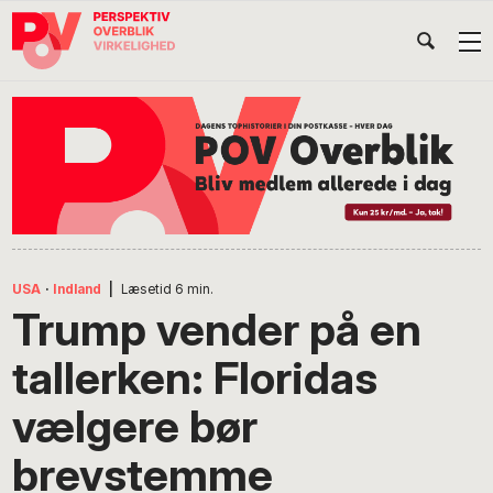
Gå
Skip
Gå
Head
direkte
til
direkte
til
indhold
til
Højr
primær
footer
Søg
på
navigation
POV
International
USA
·
Indland
|
Læsetid
6
min.
Trump vender på en
tallerken: Floridas
vælgere bør
brevstemme