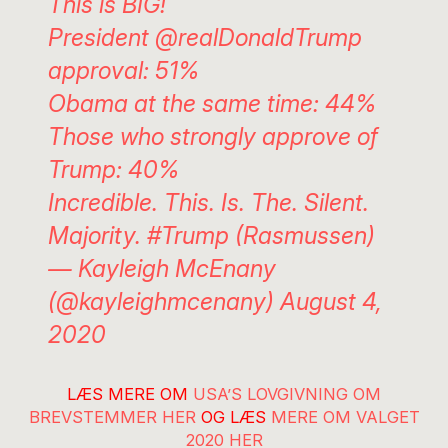
This is BIG!
President
@realDonaldTrump
approval: 51%
Obama at the same time: 44%
Those who strongly approve of
Trump: 40%
Incredible. This. Is. The. Silent.
Majority.
#Trump
(Rasmussen)
— Kayleigh McEnany
(@kayleighmcenany)
August 4,
2020
LÆS MERE OM
USA’S LOVGIVNING OM
BREVSTEMMER HER
OG LÆS
MERE OM VALGET
2020 HER